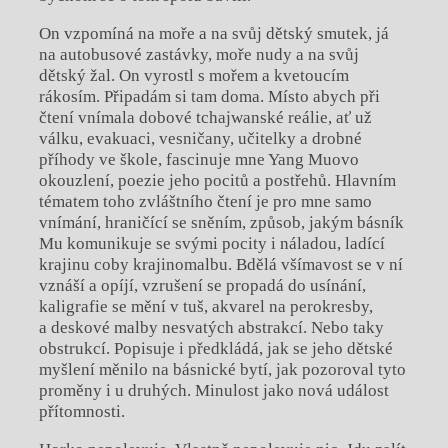
On vzpomíná na moře a na svůj dětský smutek, já
na autobusové zastávky, moře nudy a na svůj
dětský žal. On vyrostl s mořem a kvetoucím
rákosím. Připadám si tam doma. Místo abych při
čtení vnímala dobové tchajwanské reálie, ať už
válku, evakuaci, vesničany, učitelky a drobné
příhody ve škole, fascinuje mne Yang Muovo
okouzlení, poezie jeho pocitů a postřehů. Hlavním
tématem toho zvláštního čtení je pro mne samo
vnímání, hraničící se sněním, způsob, jakým básník
Mu komunikuje se svými pocity i náladou, ladící
krajinu coby krajinomalbu. Bdělá všímavost se v ní
vznáší a opíjí, vzrušení se propadá do usínání,
kaligrafie se mění v tuš, akvarel na perokresby,
a deskové malby nesvatých abstrakcí. Nebo taky
obstrukcí. Popisuje i předkládá, jak se jeho dětské
myšlení měnilo na básnické bytí, jak pozoroval tyto
proměny i u druhých. Minulost jako nová událost
přítomnosti.