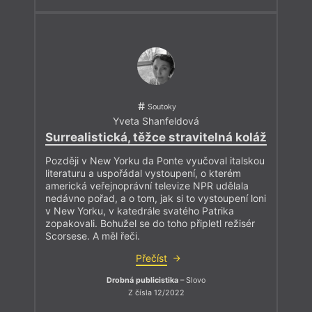
Soutoky
Yveta Shanfeldová
Surrealistická, těžce stravitelná koláž
Později v New Yorku da Ponte vyučoval italskou
literaturu a uspořádal vystoupení, o kterém
americká veřejnoprávní televize NPR udělala
nedávno pořad, a o tom, jak si to vystoupení loni
v New Yorku, v katedrále svatého Patrika
zopakovali. Bohužel se do toho připletl režisér
Scorsese. A měl řeči.
Přečíst
Drobná publicistika
– Slovo
Z čísla 12/2022