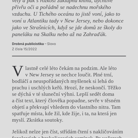
věty a pak s rozkoší zaklapnu knihu, dychtivě
přivřu oči a pořádně se nadechnu mořského
vzduchu. U Tichého oceánu to jistě voní, jako to
voní u Atlantiku tady v New Jersey, nebo dokonce
jako ve Strašnicích, když se jde domů ze školy do
paneláku na Skalku nebo až na Zahraďák.
Drobná publicistika
– Slovo
Z čísla 15/2022
V
lastně celé léto čekám na podzim. Ale léto
v New Jersey se nechce loučit. Plné trní,
bodláčí a neuspořádaných myšlenek si lehá do
prachu i uschlých keřů. Hrozí, že neskončí. Těžko
se dýchá v té sluneční výhni. Lepší sedět doma
a číst text, který člověka popadne, sevře v těsném
objetí a překvapí vhledem do vlastního nitra. Tam
spatřuje místa, kde žil, kde žije, i ta, na která jen
myslí. Zkrátka soutoky.
Jelikož nelze jen číst, střídám čtení s nakličováním