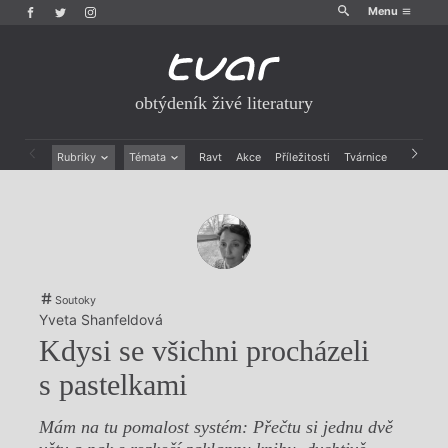
Menu
obtýdeník živé literatury
Rubriky
Témata
Ravt
Akce
Příležitosti
Tvárnice
Archiv
Beletrie
Ženy v katolické literatuře
Drobná publicistika
Právě vychází
Esejistika
Mauzoleum
Recenze a reflexe
Divadlo
Reportáže
Historie kolonialismu
Rozhovory
Dokument
Soutoky
Výroční ceny
Yveta Shanfeldová
Kdysi se všichni procházeli
s pastelkami
Mám na tu pomalost systém: Přečtu si jednu dvě