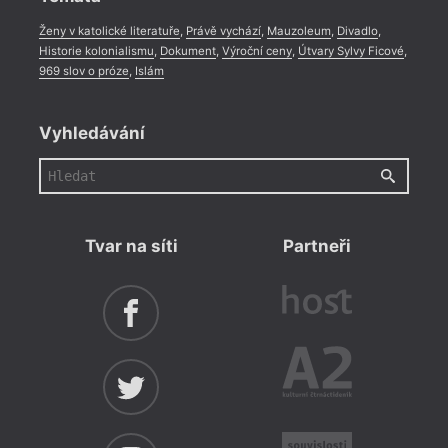
Ženy v katolické literatuře
,
Právě vychází
,
Mauzoleum
,
Divadlo
,
Historie kolonialismu
,
Dokument
,
Výroční ceny
,
Útvary Sylvy Ficové
,
969 slov o próze
,
Islám
Vyhledávání
Tvar na síti
Partneři