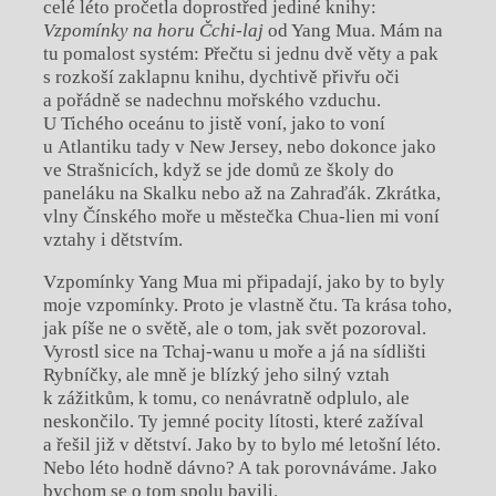
celé léto pročetla doprostřed jediné knihy:
Vzpomínky na horu Čchi-laj
od Yang Mua. Mám na
tu pomalost systém: Přečtu si jednu dvě věty a pak
s rozkoší zaklapnu knihu, dychtivě přivřu oči
a pořádně se nadechnu mořského vzduchu.
U Tichého oceánu to jistě voní, jako to voní
u Atlantiku tady v New Jersey, nebo dokonce jako
ve Strašnicích, když se jde domů ze školy do
paneláku na Skalku nebo až na Zahraďák. Zkrátka,
vlny Čínského moře u městečka Chua-lien mi voní
vztahy i dětstvím.
Vzpomínky Yang Mua mi připadají, jako by to byly
moje vzpomínky. Proto je vlastně čtu. Ta krása toho,
jak píše ne o světě, ale o tom, jak svět pozoroval.
Vyrostl sice na Tchaj-wanu u moře a já na sídlišti
Rybníčky, ale mně je blízký jeho silný vztah
k zážitkům, k tomu, co nenávratně odplulo, ale
neskončilo. Ty jemné pocity lítosti, které zažíval
a řešil již v dětství. Jako by to bylo mé letošní léto.
Nebo léto hodně dávno? A tak porovnáváme. Jako
bychom se o tom spolu bavili.