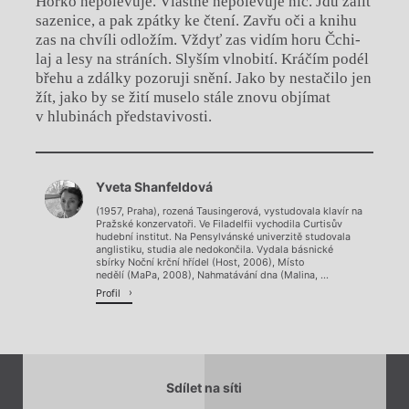
Horko nepolevuje. Vlastně nepolevuje nic. Jdu zalít
sazenice, a pak zpátky ke čtení. Zavřu oči a knihu
zas na chvíli odložím. Vždyť zas vidím horu Čchi-
laj a lesy na stráních. Slyším vlnobití. Kráčím podél
břehu a zdálky pozoruji snění. Jako by nestačilo jen
žít, jako by se žití muselo stále znovu objímat
v hlubinách představivosti.
Chviličku.
Yveta Shanfeldová
Načítá se.
(1957, Praha), rozená Tausingerová, vystudovala klavír na
Pražské konzervatoři. Ve Filadelfii vychodila Curtisův
hudební institut. Na Pensylvánské univerzitě studovala
anglistiku, studia ale nedokončila. Vydala básnické
sbírky Noční krční hřídel (Host, 2006), Místo
nedělí (MaPa, 2008), Nahmatávání dna (Malina, ...
Profil
Sdílet na síti