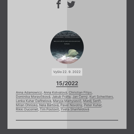
Vyšlo 22. 9. 2022
15/2022
Anna Adamowicz
,
Anna Kotvalová
,
Christian Filips
,
Dominika Moravčíková
,
Jakub Fráňa
,
Jan Černý
,
Kurt Schwitters
,
Lenka Kuhar Daňhelová
,
Maryja Martysevič
,
Matěj Senft
,
Milan Ohnisko
,
Nela Bártová
,
Pavel Novotný
,
Peter Kuhar
,
Rikki Ducornet
,
Tim Postovit
,
Yveta Shanfeldová