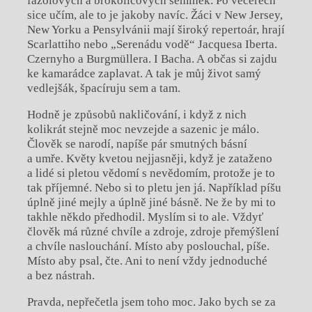
fazolových a brokolicových semínek. Po večerech
sice učím, ale to je jakoby navíc. Žáci v New Jersey,
New Yorku a Pensylvánii mají široký repertoár, hrají
Scarlattiho nebo „Serenádu vodě“ Jacquesa Iberta.
Czernyho a Burgmüllera. I Bacha. A občas si zajdu
ke kamarádce zaplavat. A tak je můj život samý
vedlejšák, špacíruju sem a tam.
Hodně je způsobů nakličování, i když z nich
kolikrát stejně moc nevzejde a sazenic je málo.
Člověk se narodí, napíše pár smutných básní
a umře. Květy kvetou nejjasněji, když je zataženo
a lidé si pletou vědomí s nevědomím, protože je to
tak příjemné. Nebo si to pletu jen já. Například píšu
úplně jiné mejly a úplně jiné básně. Ne že by mi to
takhle někdo předhodil. Myslím si to ale. Vždyť
člověk má různé chvíle a zdroje, zdroje přemýšlení
a chvíle naslouchání. Místo aby poslouchal, píše.
Místo aby psal, čte. Ani to není vždy jednoduché
a bez nástrah.
Pravda, nepřečetla jsem toho moc. Jako bych se za