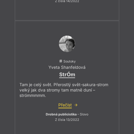
Z čísla 14/2022
Soutoky
Yveta Shanfeldová
StrÓm
Tam je celý svět. Přerostlý svět-sakura-strom
velký jak dva stromy tam matně duní –
strómmmmm.
Přečíst
Drobná publicistika
– Slovo
Z čísla 13/2022