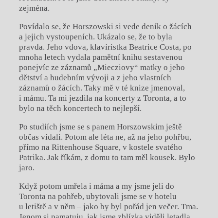
zejména.
Povídalo se, že Horszowski si vede deník o žácích
a jejich vystoupeních. Ukázalo se, že to byla
pravda. Jeho vdova, klavíristka Beatrice Costa, po
mnoha letech vydala pamětní knihu sestavenou
ponejvíc ze záznamů „Miecziovy“ matky o jeho
dětství a hudebním vývoji a z jeho vlastních
záznamů o žácích. Taky mě v té knize jmenoval,
i mámu. Ta mi jezdila na koncerty z Toronta, a to
bylo na těch koncertech to nejlepší.
Po studiích jsme se s panem Horszowskim ještě
občas vídali. Potom ale léta ne, až na jeho pohřbu,
přímo na Rittenhouse Square, v kostele svatého
Patrika. Jak říkám, z domu to tam měl kousek. Bylo
jaro.
Když potom umřela i máma a my jsme jeli do
Toronta na pohřeb, ubytovali jsme se v hotelu
u letiště a v něm – jako by byl pořád jen večer. Tma.
Jenom si pamatuju, jak jsme zblízka viděli letadla,