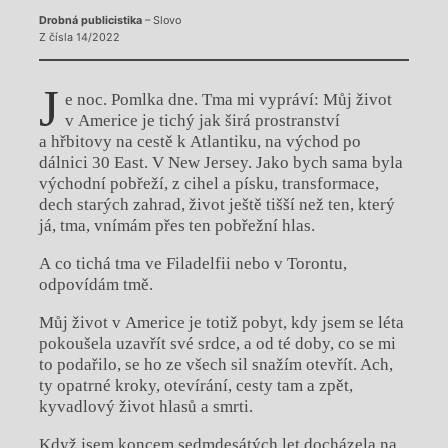
Drobná publicistika
– Slovo
Z čísla 14/2022
J
e noc. Pomlka dne. Tma mi vypráví: Můj život
v Americe je tichý jak širá prostranství
a hřbitovy na cestě k Atlantiku, na východ po
dálnici 30 East. V New Jersey. Jako bych sama byla
východní pobřeží, z cihel a písku, transformace,
dech starých zahrad, život ještě tišší než ten, který
já, tma, vnímám přes ten pobřežní hlas.
A co tichá tma ve Filadelfii nebo v Torontu,
odpovídám tmě.
Můj život v Americe je totiž pobyt, kdy jsem se léta
pokoušela uzavřít své srdce, a od té doby, co se mi
to podařilo, se ho ze všech sil snažím otevřít. Ach,
ty opatrné kroky, otevírání, cesty tam a zpět,
kyvadlový život hlasů a smrti.
Když jsem koncem sedmdesátých let docházela na