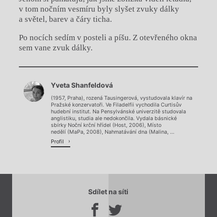
v tom nočním vesmíru byly slyšet zvuky dálky
a světel, barev a čáry ticha.
Po nocích sedím v posteli a píšu. Z otevřeného okna
sem vane zvuk dálky.
Chviličku.
Yveta Shanfeldová
Načítá se.
(1957, Praha), rozená Tausingerová, vystudovala klavír na
Pražské konzervatoři. Ve Filadelfii vychodila Curtisův
hudební institut. Na Pensylvánské univerzitě studovala
anglistiku, studia ale nedokončila. Vydala básnické
sbírky Noční krční hřídel (Host, 2006), Místo
nedělí (MaPa, 2008), Nahmatávání dna (Malina, ...
Profil
Sdílet na síti