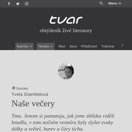
Menu
obtýdeník živé literatury
Rubriky
Témata
Ravt
Akce
Příležitosti
Tvárnice
Archiv
Beletrie
Ženy v katolické literatuře
Drobná publicistika
Právě vychází
Esejistika
Mauzoleum
Recenze a reflexe
Divadlo
Reportáže
Historie kolonialismu
Rozhovory
Dokument
Soutoky
Výroční ceny
Yveta Shanfeldová
Naše večery
Tma. Jenom si pamatuju, jak jsme zblízka viděli
letadla, v tom nočním vesmíru byly slyšet zvuky
dálky a světel, barev a čáry ticha.