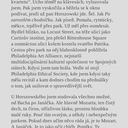
kvartetu“. Ucho téměř na klávesách, vyluzovala
jsem. Pak jsem vyskočila a běžela se k oknu
podívat, jestli už pan Horszowski jde. Šel. Jak
Po
zarostlém chodníčku
. Jak píseň. Pomalu, rytmicky,
měkce, trpělivě přes park. Už měl přes osmdesát.
Bydlel blízko, na Locust Street, na téže ulici jako
Curtisův institut, jen přešel Rittenhouse Square
a osmnáctou ulici kolem kostela svatého Patrika.
Cestou přes park na něj blahosklonně pohlížela
Philadelphia Art Alliance, nejstarší
multidisciplinární kulturní společnost ve Spojených
státech. Kdysi jsem tam hrála. Vedle ní stojí
Philadelphia Ethical Society, kde jsem kdysi taky
měla recitál a kam dodnes chodím na přednášky
o tom, jak usilovat o spravedlivější svět.
U Horszowského jsem studovala všechno možné,
od Bacha po Janáčka. Ale hlavně Mozarta, ten čistý
dech, tu čirou, střízlivou lásku, prostou hloubku
malé ruky. Pouť tím svatým, a někdy i nebezpečným
parkem. Pokud dnes učím něco ráda já, je to Mozart.
A Janáček. Je to jako učit chléb. Pomlky. Ty