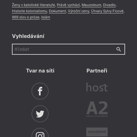
Ženy v katolické literatuře
,
Právě vychází
,
Mauzoleum
,
Divadlo
,
Historie kolonialismu
,
Dokument
,
Výroční ceny
,
Útvary Sylvy Ficové
,
969 slov o próze
,
Islám
Vyhledávání
Tvar na síti
Partneři