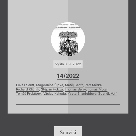
Vyšlo 8. 9. 2022
14/2022
Lukáš Senft
,
Magdaléna Šipka
,
Matěj Senft
,
Petr Měrka
,
Richard Klíčník
,
Štěpán Hobza
,
Thomas Berry
,
Tomáš Motal
,
Tomáš Prokůpek
,
Václav Kahuda
,
Yveta Shanfeldová
,
Zdeněk Volf
Souvisí