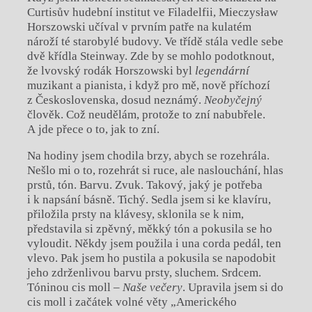
Curtisův hudební institut ve Filadelfii, Mieczysław
Horszowski učíval v prvním patře na kulatém
nároží té starobylé budovy. Ve třídě stála vedle sebe
dvě křídla Steinway. Zde by se mohlo podotknout,
že lvovský rodák Horszowski byl
legendární
muzikant a pianista, i když pro mě, nově příchozí
z Československa, dosud neznámý.
Neobyčejný
člověk. Což neudělám, protože to zní nabubřele.
A jde přece o to, jak to zní.
Na hodiny jsem chodila brzy, abych se rozehrála.
Nešlo mi o to, rozehrát si ruce, ale naslouchání, hlas
prstů, tón. Barvu. Zvuk. Takový, jaký je potřeba
i k napsání básně. Tichý. Sedla jsem si ke klavíru,
přiložila prsty na klávesy, sklonila se k nim,
představila si zpěvný, měkký tón a pokusila se ho
vyloudit. Někdy jsem použila i una corda pedál, ten
vlevo. Pak jsem ho pustila a pokusila se napodobit
jeho zdrženlivou barvu prsty, sluchem. Srdcem.
Tóninou cis moll –
Naše večery
. Upravila jsem si do
cis moll i začátek volné věty „Amerického