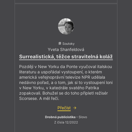
Soutoky
Yveta Shanfeldová
Surrealistická, těžce stravitelná koláž
Později v New Yorku da Ponte vyučoval italskou
literaturu a uspořádal vystoupení, o kterém
americká veřejnoprávní televize NPR udělala
nedávno pořad, a o tom, jak si to vystoupení loni
v New Yorku, v katedrále svatého Patrika
zopakovali. Bohužel se do toho připletl režisér
Scorsese. A měl řeči.
Přečíst
Drobná publicistika
– Slovo
Z čísla 12/2022