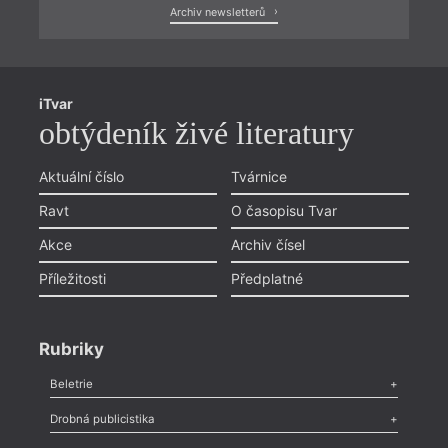
Archiv newsletterů
iTvar
obtýdeník živé literatury
Aktuální číslo
Tvárnice
Ravt
O časopisu Tvar
Akce
Archiv čísel
Příležitosti
Předplatné
Rubriky
Beletrie
Poezie
,
Próza
,
Dokumenty
,
Drama
,
Celá rubrika
Drobná publicistika