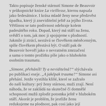
Takto popisuje ženské stárnutí Simone de Beauvoir
v průkopnické knize
La
vieillesse
, kterou napsala
jako šedesátnice. I krása mladé ženy nese předzvěst
úpadku, který ji zneviditelní ještě za jejího života.
Většinou se tato podivnost odehraje kolem
padesátého roku. Dopad, který má stáří na ženu,
svědčí o tom, jak moc ji spojujeme s plodností.
Jakmile ji ztrácí, nestává se člověkem méněcenným,
spíše člověkem přestává být. O stáří pak de
Beauvoir hovoří jako o nevratném zmrzačení
a sama o tomto prožitku píše jako o hlubokém
osobním traumatu.
„
Simone, p
ř
eháníš! Ty a neviditelná?“
slýchávala
po publikaci eseje.
„A jaképak trauma?“
Simone asi
přehání. Jenže vystihla klišé, které se zažralo
do naší kultury: prý ženy stárnou, muži zrají. Není
náhoda, že se zakládá na skutečné či domnělé
schopnosti mužů zplodit potomka ještě v hlubokém
stáří. Akorát je problém, že jestliže ženu
redukujeme na plodnost, pak cosi jako její