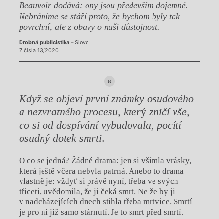
Beauvoir dodává: ony jsou především dojemné.
Nebráníme se stáří proto, že bychom byly tak
povrchní, ale z obavy o naši důstojnost.
Drobná publicistika
– Slovo
Z čísla 13/2020
Když se objeví první známky osudového
a nezvratného procesu, kter
ý
zni
č
í vše,
co si od dospívání vybudovala, pocítí
osudný dotek smrti
.
O co se jedná? Žádné drama: jen si všimla vrásky,
která ještě včera nebyla patrná. Anebo to drama
vlastně je: vždyť si právě nyní, třeba ve svých
třiceti, uvědomila, že ji čeká smrt. Ne že by ji
v nadcházejících dnech stihla třeba mrtvice. Smrtí
je pro ni již samo stárnutí. Je to smrt před smrtí.