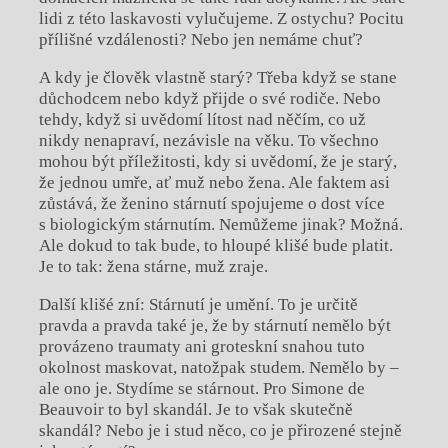
lidi z této laskavosti vylučujeme. Z ostychu? Pocitu
přílišné vzdálenosti? Nebo jen nemáme chuť?
A kdy je člověk vlastně starý? Třeba když se stane
důchodcem nebo když přijde o své rodiče. Nebo
tehdy, když si uvědomí lítost nad něčím, co už
nikdy nenapraví, nezávisle na věku. To všechno
mohou být příležitosti, kdy si uvědomí, že je starý,
že jednou umře, ať muž nebo žena. Ale faktem asi
zůstává, že ženino stárnutí spojujeme o dost více
s biologickým stárnutím. Nemůžeme jinak? Možná.
Ale dokud to tak bude, to hloupé klišé bude platit.
Je to tak: žena stárne, muž zraje.
Další klišé zní: Stárnutí je umění. To je určitě
pravda a pravda také je, že by stárnutí nemělo být
provázeno traumaty ani groteskní snahou tuto
okolnost maskovat, natožpak studem. Nemělo by –
ale ono je. Stydíme se stárnout. Pro Simone de
Beauvoir to byl skandál. Je to však skutečně
skandál? Nebo je i stud něco, co je přirozené stejně