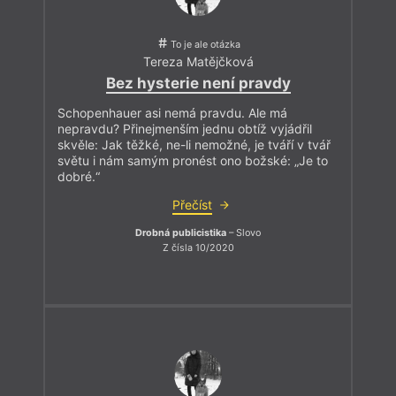
To je ale otázka
Tereza Matějčková
Bez hysterie není pravdy
Schopenhauer asi nemá pravdu. Ale má
nepravdu? Přinejmenším jednu obtíž vyjádřil
skvěle: Jak těžké, ne-li nemožné, je tváří v tvář
světu i nám samým pronést ono božské: „Je to
dobré.“
Přečíst
Drobná publicistika
– Slovo
Z čísla 10/2020