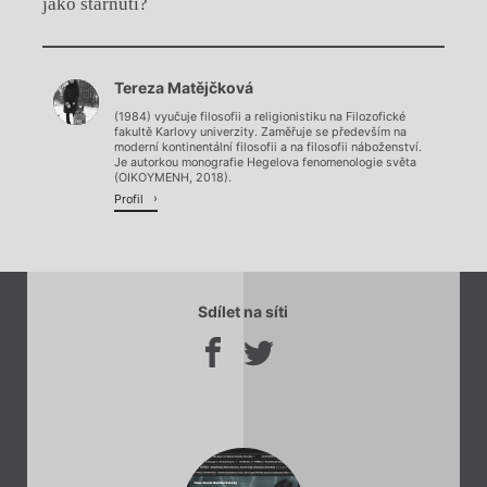
jako stárnutí?
Chviličku.
Tereza Matějčková
Načítá se.
(1984) vyučuje filosofii a religionistiku na Filozofické
fakultě Karlovy univerzity. Zaměřuje se především na
moderní kontinentální filosofii a na filosofii náboženství.
Je autorkou monografie Hegelova fenomenologie světa
(OIKOYMENH, 2018).
Profil
Sdílet na síti