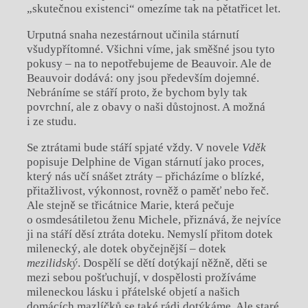
„skutečnou existenci“ omezíme tak na pětatřicet let.
Urputná snaha nezestárnout učinila stárnutí
všudypřítomné. Všichni víme, jak směšné jsou tyto
pokusy – na to nepotřebujeme de Beauvoir. Ale de
Beauvoir dodává: ony jsou především dojemné.
Nebráníme se stáří proto, že bychom byly tak
povrchní, ale z obavy o naši důstojnost. A možná
i ze studu.
Se ztrátami bude stáří spjaté vždy. V novele
Vd
ě
k
popisuje Delphine de Vigan stárnutí jako proces,
který nás učí snášet ztráty – přicházíme o blízké,
přitažlivost, výkonnost, rovněž o paměť nebo řeč.
Ale stejně se třicátnice Marie, která pečuje
o osmdesátiletou ženu Michele, přiznává, že nejvíce
ji na stáří děsí ztráta doteku. Nemyslí přitom dotek
milenecký, ale dotek obyčejnější – dotek
mezilidský
. Dospělí se dětí dotýkají něžně, děti se
mezi sebou pošťuchují, v dospělosti prožíváme
mileneckou lásku i přátelské objetí a našich
domácích mazlíčků se také rádi dotýkáme. Ale staré