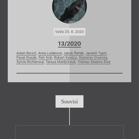
Vyšlo 25. 6. 2020
13/2020
Adam Borzič
,
Anna Luňáková
,
Jakub Řehák
,
Jaromír Typlt
,
Pavel Klusák
,
Petr Král
,
Robert Kanócz
,
Stanislav Dvorský
,
Sylvie Richterová
,
Tereza Matějčková
,
Thomas Stearns Eliot
Souvisí