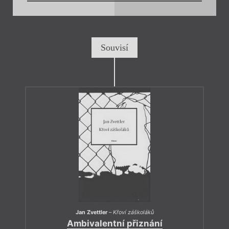
Souvisí
Jan Zvettler
–
Křoví záškoláků
Ambivalentní přiznání