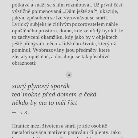
potkává a snaží se s ním rozmlouvat. Už první část,
výstižně pojmenovaná „Dům ještě zní“, ukazuje,
jakým způsobem se lze vyrovnávat se smrtí.
Lyrický subjekt je citlivým pozorovatelem náhle
opuštěného prostoru, domu, kde zemřelý bydlel. Je
to zachycení okamžiku, kdy jako by v objektech
ještě přebývalo něco z lidského života, který už
pominul. Vyobrazovány jsou předměty, které
zůstaly opuštěné, a dosahuje se tak působivé
obraznosti:
starý plynový sporák
teď mokne před domem a čeká
někdo by mu to měl říct
s. 8.
Hranice mezi životem a smrtí je zde osobitě
metaforizována motivem paravánu či plenty. Jako