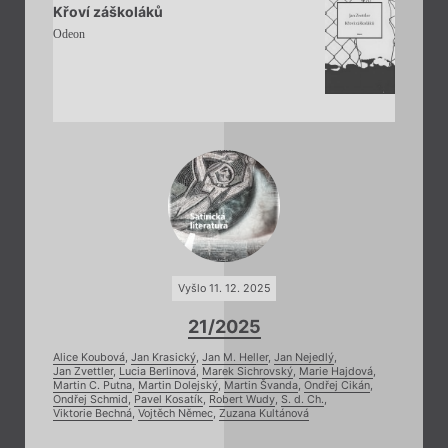
Křoví záškoláků
Odeon
Vyšlo 11. 12. 2025
21/2025
Alice Koubová
,
Jan Krasický
,
Jan M. Heller
,
Jan Nejedlý
,
Jan Zvettler
,
Lucia Berlinová
,
Marek Sichrovský
,
Marie Hajdová
,
Martin C. Putna
,
Martin Dolejský
,
Martin Švanda
,
Ondřej Cikán
,
Ondřej Schmid
,
Pavel Kosatík
,
Robert Wudy
,
S. d. Ch.
,
Viktorie Bechná
,
Vojtěch Němec
,
Zuzana Kultánová