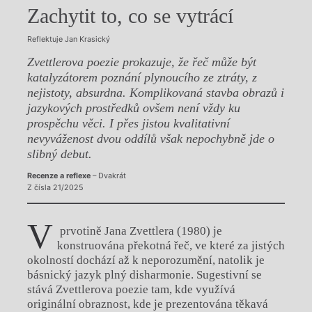
Zachytit to, co se vytrácí
Reflektuje Jan Krasický
Zvettlerova poezie prokazuje, že řeč může být
katalyzátorem poznání plynoucího ze ztráty, z
nejistoty, absurdna. Komplikovaná stavba obrazů i
jazykových prostředků ovšem není vždy ku
prospěchu věci. I přes jistou kvalitativní
nevyváženost dvou oddílů však nepochybně jde o
slibný debut.
Recenze a reflexe
– Dvakrát
Z čísla 21/2025
V
prvotině Jana Zvettlera (1980) je
konstruována překotná řeč, ve které za jistých
okolností dochází až k neporozumění, natolik je
básnický jazyk plný disharmonie. Sugestivní se
stává Zvettlerova poezie tam, kde využívá
originální obraznost, kde je prezentována těkavá