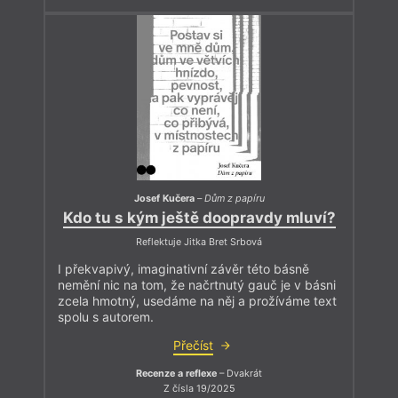
Josef Kučera
–
Dům z papíru
Kdo tu s kým ještě doopravdy mluví?
Reflektuje Jitka Bret Srbová
I překvapivý, imaginativní závěr této básně
nemění nic na tom, že načrtnutý gauč je v básni
zcela hmotný, usedáme na něj a prožíváme text
spolu s autorem.
Přečíst
Recenze a reflexe
– Dvakrát
Z čísla 19/2025