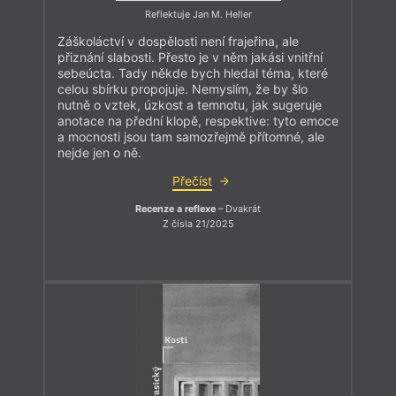
Reflektuje Jan M. Heller
Záškoláctví v dospělosti není frajeřina, ale
přiznání slabosti. Přesto je v něm jakási vnitřní
sebeúcta. Tady někde bych hledal téma, které
celou sbírku propojuje. Nemyslím, že by šlo
nutně o vztek, úzkost a temnotu, jak sugeruje
anotace na přední klopě, respektive: tyto emoce
a mocnosti jsou tam samozřejmě přítomné, ale
nejde jen o ně.
Přečíst
Recenze a reflexe
– Dvakrát
Z čísla 21/2025