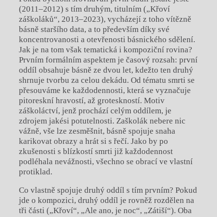
(2011–2012) s tím druhým, titulním („Křoví
záškoláků“, 2013–2023), vycházejí z toho vítězně
básně staršího data, a to především díky své
koncentrovanosti a otevřenosti básnického sdělení.
Jak je na tom však tematická i kompoziční rovina?
Prvním formálním aspektem je časový rozsah: první
oddíl obsahuje básně ze dvou let, kdežto ten druhý
shrnuje tvorbu za celou dekádu. Od tématu smrti se
přesouváme ke každodennosti, která se vyznačuje
pitoreskní hravostí, až groteskností. Motiv
záškoláctví, jenž prochází celým oddílem, je
zdrojem jakési potutelnosti. Zaškolák nebere nic
vážně, vše lze zesměšnit, básně spojuje snaha
karikovat obrazy a hrát si s řečí. Jako by po
zkušenosti s blízkostí smrti již každodennost
podléhala nevážnosti, všechno se obrací ve vlastní
protiklad.
Co vlastně spojuje druhý oddíl s tím prvním? Pokud
jde o kompozici, druhý oddíl je rovněž rozdělen na
tři části („Křoví“, „Ale ano, je noc“, „Zátiší“). Oba