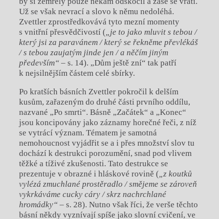
by si zemřelý pouze někam odskočil a zase se vrátí.
Už se však nevrací a slovo k němu nedoléhá.
Zvettler zprostředkovává tyto mezní momenty
s vnitřní přesvědčivostí (
„je to jako mluvit s tebou /
který jsi za paravánem / který se řekněme převlékáš
/ s tebou zaujatým jinde jen / a něčím jiným
především“
– s. 14). „Dům ještě zní“ tak patří
k nejsilnějším částem celé sbírky.
Po kratších básních Zvettler pokročil k delším
kusům, zařazeným do druhé části prvního oddílu,
nazvané „Po smrti“. Básně „Začátek“ a „Konec“
jsou koncipovány jako záznamy horečné řeči, z níž
se vytrácí význam. Tématem je samotná
nemohoucnost vyjádřit se a i přes množství slov tu
dochází k destrukci porozumění, snad pod vlivem
těžké a tíživé zkušenosti. Tato destrukce se
prezentuje v obrazné i hláskové rovině (
„z koutků
vylézá zmuchlané prostěradlo / smějeme se zároveň
vykrkáváme cucky cáry / skrz nachrchlané
hromádky“
– s. 28). Nutno však říci, že verše těchto
básní někdy vyznívají spíše jako slovní cvičení, ve