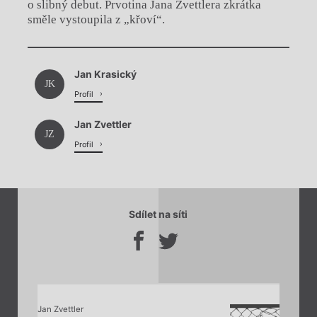
o slibný debut. Prvotina Jana Zvettlera zkrátka
směle vystoupila z „křoví“.
Chviličku.
Jan Krasický
Načítá se.
JK
Profil
Jan Zvettler
JZ
Profil
Sdílet na síti
Jan Zvettler