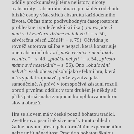
oddíly prozkoumávají téma nejistoty, nicoty
a absurdity – absurditu situace po náhlém odchodu
blízké osoby však střídá absurdita každodenního
života. Občas tímto podivuhodným časoprostorem
probleskne i společenská kritika (
„na vsi, která
není vsí / zvečera zíráme na televizi“
– s. 50,
závěrečná báseň „Zátiší“ – s. 79). Očividná je
rovněž autorova záliba v negaci, která konstruuje
onen absurdní obraz (
„naše vesnice / není nikdy
vesnice“
– s. 48,
„ptáčku nebytí“
– s. 54,
„přesto
máme své nesetkání“ –
s. 56). Ono
„obalování
nebytí“
však občas působí jako efektní hra, která
má vypadat zajímavě, jenže vyznívá jaksi
samoúčelně. A právě v tom spočívá zásadní rozdíl
oproti prvnímu oddílu: v tom druhém je někdy až
příliš patrná snaha zaujmout komplikovanou hrou
slov a obrazů.
Hra se slovem má v české poezii bohatou tradici.
Zvettlerovo psaní tak sice není v tomto ohledu
žádné novum, přesto jeho formálním experimentům
nelze upřít nápaditost. Pracuje s bohatou škálou