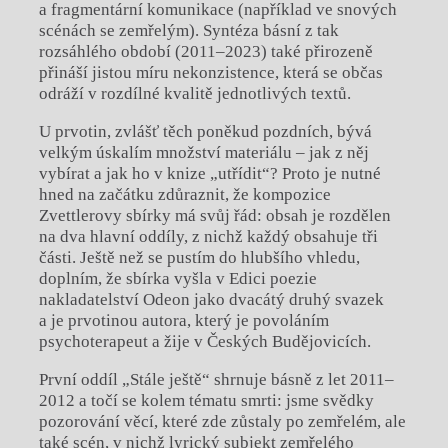
a fragmentární komunikace (například ve snových
scénách se zemřelým). Syntéza básní z tak
rozsáhlého období (2011–2023) také přirozeně
přináší jistou míru nekonzistence, která se občas
odráží v rozdílné kvalitě jednotlivých textů.
U prvotin, zvlášť těch poněkud pozdních, bývá
velkým úskalím množství materiálu – jak z něj
vybírat a jak ho v knize „utřídit“? Proto je nutné
hned na začátku zdůraznit, že kompozice
Zvettlerovy sbírky má svůj řád: obsah je rozdělen
na dva hlavní oddíly, z nichž každý obsahuje tři
části. Ještě než se pustím do hlubšího vhledu,
doplním, že sbírka vyšla v Edici poezie
nakladatelství Odeon jako dvacátý druhý svazek
a je prvotinou autora, který je povoláním
psychoterapeut a žije v Českých Budějovicích.
První oddíl „Stále ještě“ shrnuje básně z let 2011–
2012 a točí se kolem tématu smrti: jsme svědky
pozorování věcí, které zde zůstaly po zemřelém, ale
také scén, v nichž lyrický subjekt zemřelého