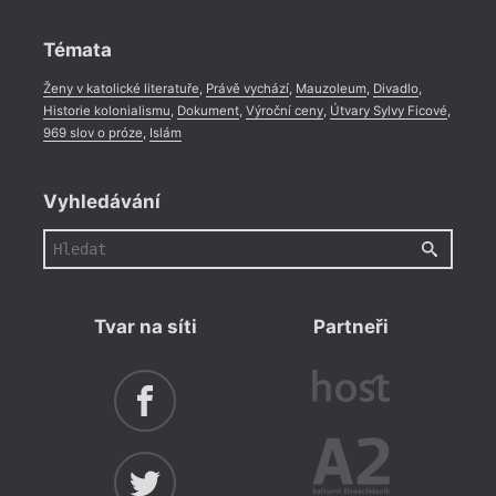
Rozhovor
,
Anketa
,
Celá rubrika
Témata
Ženy v katolické literatuře
,
Právě vychází
,
Mauzoleum
,
Divadlo
,
Historie kolonialismu
,
Dokument
,
Výroční ceny
,
Útvary Sylvy Ficové
,
969 slov o próze
,
Islám
Vyhledávání
Tvar na síti
Partneři