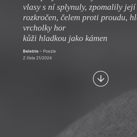
vlasy s ní splynuly, zpomalily její
Výroční cen
rozkročen, čelem proti proudu, h
vrcholky hor
kůži hladkou jako kámen
Beletrie
– Poezie
Z čísla 21/2024