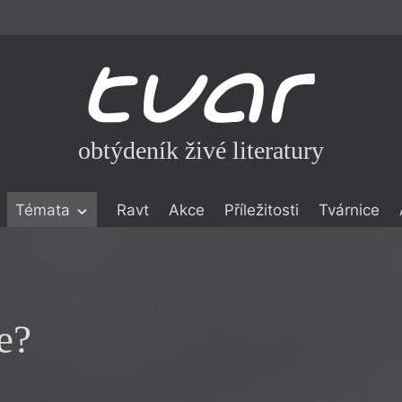
obtýdeník živé literatury
Témata
Ravt
Akce
Příležitosti
Tvárnice
ické literatuře
icistika
zí
e?
eflexe
onialismu