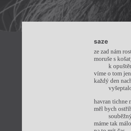
saze
ze zad nám ros
moruše s koša
k opuštěný
víme o tom je
každý den nach
vyšeptalou 
havran tichne 
měl bych ostříh
souběžným
máme tak málo
na to mít čas