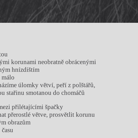
tou
tými korunami neobratně obrácenými
m hnízdištím
n málo
ázíme úlomky větví, peří z polštářů,
stařinu smotanou do chomáčů
mezi přilétajícími špačky
at přerostlé větve, prosvětlit korunu
 obrazům
 času