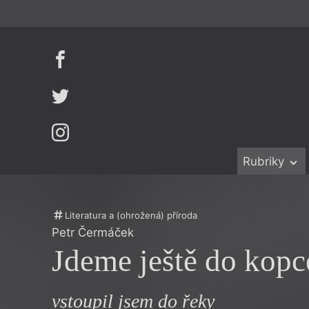
Rubriky
Beletrie
Ženy v katol
Drobná publ
Právě vychá
Literatura a (ohrožená) příroda
Petr Čermáček
Esejistika
Mauzoleum
Jdeme ještě do kopc
Recenze a r
Divadlo
Reportáže
Historie kol
vstoupil jsem do řeky
Rozhovory
Dokument