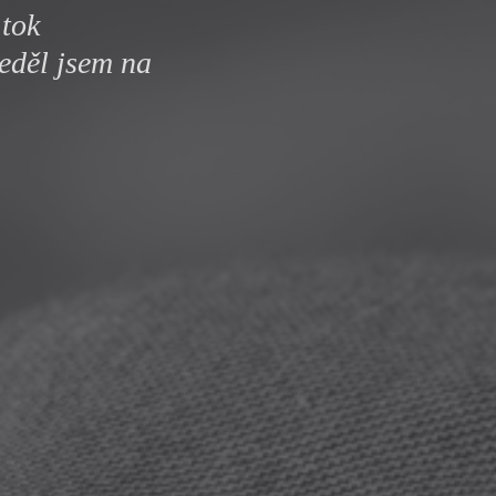
 tok
y
leděl jsem na