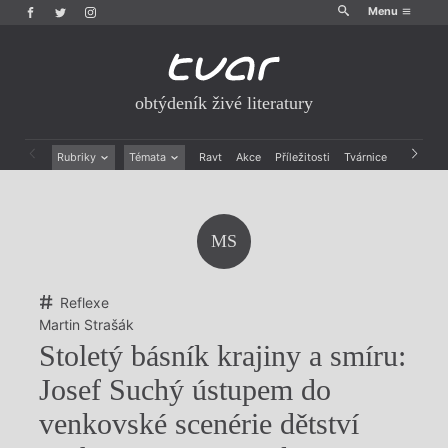
Menu
obtýdeník živé literatury
Rubriky
Témata
Ravt
Akce
Příležitosti
Tvárnice
Archiv
Beletrie
Ženy v katolické literatuře
Drobná publicistika
Právě vychází
Esejistika
Mauzoleum
MS
Recenze a reflexe
Divadlo
Reportáže
Historie kolonialismu
Rozhovory
Dokument
Reflexe
Výroční ceny
Martin Strašák
Stoletý básník krajiny a smíru:
Josef Suchý ústupem do
venkovské scenérie dětství