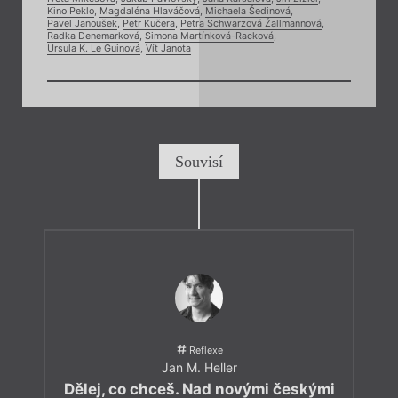
Kino Peklo
,
Magdaléna Hlaváčová
,
Michaela Šedinová
,
Pavel Janoušek
,
Petr Kučera
,
Petra Schwarzová Žallmannová
,
Radka Denemarková
,
Simona Martínková-Racková
,
Ursula K. Le Guinová
,
Vít Janota
Souvisí
Reflexe
Jan M. Heller
Dělej, co chceš. Nad novými českými