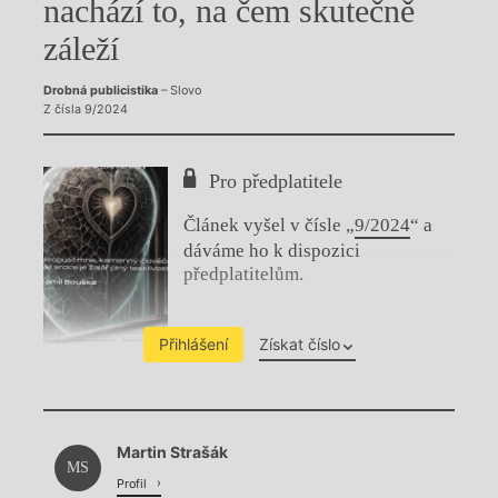
nachází to, na čem skutečně
záleží
Drobná publicistika
– Slovo
Z čísla 9/2024
Pro předplatitele
Článek vyšel v čísle „
9/2024
“ a
dáváme ho k dispozici
předplatitelům.
Přihlášení
Získat číslo
Chviličku.
Martin Strašák
Načítá se.
MS
Profil