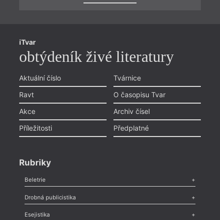
iTvar
obtýdeník živé literatury
Aktuální číslo
Tvárnice
Ravt
O časopisu Tvar
Akce
Archiv čísel
Příležitosti
Předplatné
Rubriky
Beletrie
Poezie
,
Próza
,
Dokumenty
,
Drama
,
Celá rubrika
Drobná publicistika
Odlesk
,
Zasláno
,
Nezařazené
,
Novinky v Tvaru
,
Slovo
,
Výročí
,
Esejistika