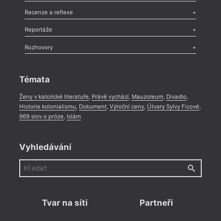
Nekrolog
,
Glosa
,
Sloupek
,
Pozvánka
,
Literární soutěž
,
Komentář
,
Celá rubrika
Esej
,
Pádlo
,
Úvaha
,
Texty
,
Studie
,
Celá rubrika
Recenze a reflexe
Recenze
,
Dvakrát
,
Horké párky
,
969 slov o próze
,
Reportáže
Méně slov o próze
,
Celá rubrika
Literární zítřky
,
Reportáž
,
Literární život
,
Divadlo
,
Kritický ohlas
,
Rozhovory
Celá rubrika
Rozhovor
,
Anketa
,
Celá rubrika
Témata
Ženy v katolické literatuře
,
Právě vychází
,
Mauzoleum
,
Divadlo
,
Historie kolonialismu
,
Dokument
,
Výroční ceny
,
Útvary Sylvy Ficové
,
969 slov o próze
,
Islám
Vyhledávání
Tvar na síti
Partneři