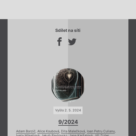
Sdílet na síti
Vyšlo 2. 5. 2024
9/2024
Adam Borzič
,
Alice Koubová
,
Dita Malečková
,
Ioan Petru Culianu
,
Iveta Mikešová
,
Jakub Pavlovský
,
Jana Karšaiová
,
Jiří Zizler
,