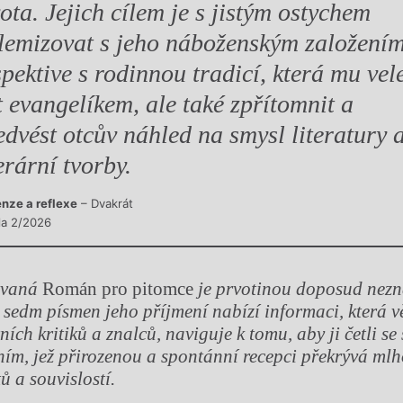
vota. Jejich cílem je s jistým ostychem
lemizovat s jeho náboženským založením
spektive s rodinnou tradicí, která mu vel
t evangelíkem, ale také zpřítomnit a
edvést otcův náhled na smysl literatury 
terární tvorby.
nze a reflexe
– Dvakrát
sla 2/2026
zvaná
Román pro pitomce
je prvotinou doposud nez
sedm písmen jeho příjmení nabízí informaci, která vě
rních kritiků a znalců, naviguje k tomu, aby ji četli se
ím, jež přirozenou a spontánní recepci překrývá ml
ů a souvislostí.