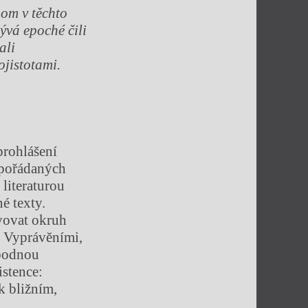
hom v těchto
ývá epoché čili
ali
ojistotami.
prohlášení
 pořádaných
literaturou
é texty.
vovat okruh
. Vyprávěními,
obodnou
istence:
k bližním,