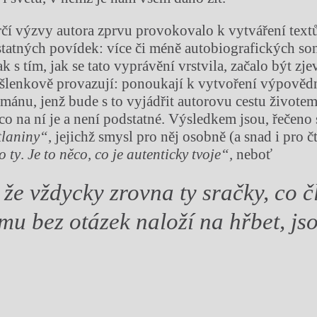
vůrčí výzvy autora zprvu provokovalo k vytváření tex
statných povídek: více či méně autobiografických son
k s tím, jak se tato vyprávění vrstvila, začalo být zje
šlenkově provazují: ponoukají k vytvoření výpověd
ánu, jenž bude s to vyjádřit autorovu cestu životem
 co na ní je a není podstatné. Výsledkem jsou, řečeno
tlaniny“
, jejichž smysl pro něj osobně (a snad i pro č
o ty
.
Je to něco, co je autenticky tvoje“,
neboť
, že vždycky zrovna ty sračky, co 
 mu bez otázek naloží na hřbet, js