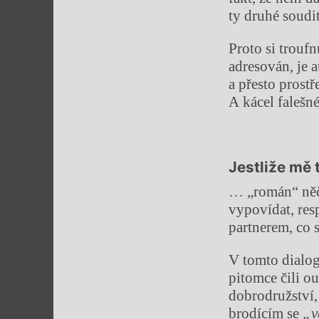
ty druhé soudi
Proto si trouf
adresován, je 
a přesto prostř
A kácel falešn
Jestliže mě 
… „román“ něčí
vypovídat, resp
partnerem, co 
V tomto dialogu
pitomce čili ou
dobrodružství, 
brodícím se
„v