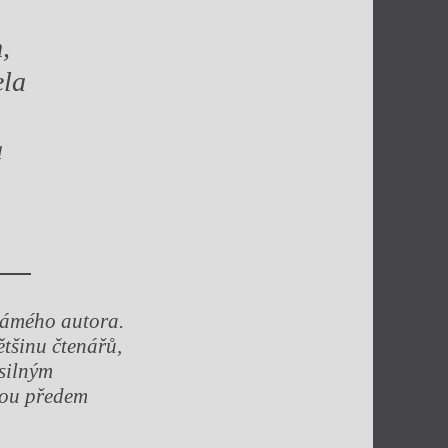
,
ela
a
námého autora.
tšinu čtenářů,
 silným
hou předem