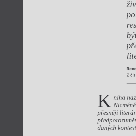
ži
po
re
bý
př
li
Rece
Z čí
K
niha na
Nicméně 
přesněji literá
předporozuměn
daných kontext