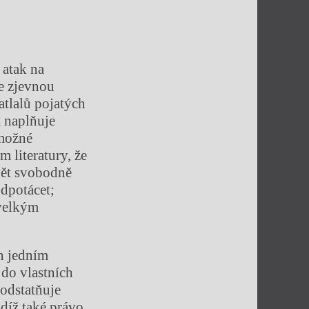
 atak na
se zjevnou
atlalů pojatých
t naplňuje
 možné
 literatury, že
vět svobodně
odpotácet;
 velkým
en jedním
 do vlastních
podstatňuje
udíž také právo