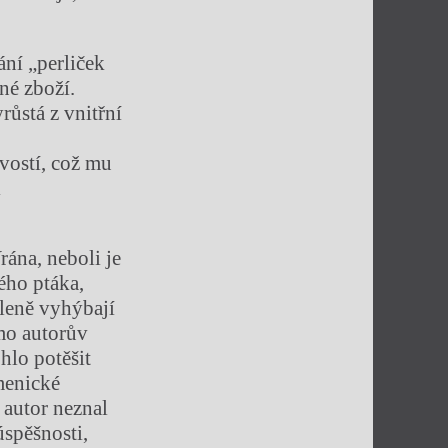
ání „perliček
né zboží.
růstá z vnitřní
vostí, což mu
i
rána, neboli je
ého ptáka,
íleně vyhýbají
mo autorův
hlo potěšit
menické
 autor neznal
úspěšnosti,