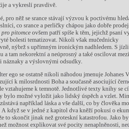
ije a vykreslí pravdivě.
lé, pro něž se srance stávají výzvou k poctivému hled
slníci, co srance a perličky chápou jako dobře prodej
pro pitomce
ovšem patří spíše k těm, jejichž psaní vy
ryté bolesti tematizovat. Nikoli však mučednicky
ivně, nýbrž s upřímným ironickým nadhledem. S jízli
u a tam nekorektní a neúprosný a také oscilovat mez
i náznaky a výslovnými odsudky.
alter ego se ostatně nikoli náhodou jmenuje Johanes V
ující k milosrdnosti Boha a současně asociující čern
le vztahujeme k temnotě. Jednotlivé texty knihy se c
y bylo možné vyložit jako lidský úspěch a vzlet. Mi
zůstává například láska a vše další, co by člověka mo
 A když se v jedné z kapitol dva kněží pokusí o eku
e to skončit jinak než groteskní katastrofou. Jako by
 než možnost explikovat své pocity nenaplněnosti, ne