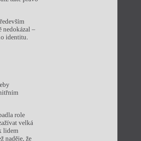
především
tě nedokázal –
o identitu.
řeby
nitřním
padla role
zažívat velká
 k lidem
ž naděje, že