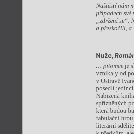
Naštěstí nám m
případech své 
„zdržení se“.
a přeskočili, 
Nuže,
Román
… pitomce
je s
vznikaly od po
v Ostravě Iva
posedlí jedinc
Nabízená kniha
spřízněných po
která budou ba
fabulační hrou
literární sděl
k předkům, ale