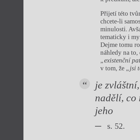
Přijetí této t
chcete-li samo
minulosti. Avša
tematicky i my
Dejme tomu rom
náhledy na to,
„existenční pa
v tom, že
„jsi t
je zvláštní
nadělí, co
jeho
s. 52.