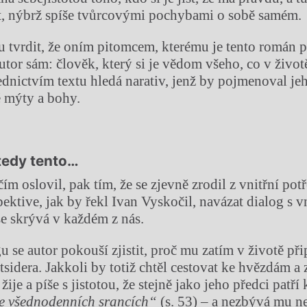
t, nýbrž spíše tvůrcovými pochybami o sobě samém.
nu tvrdit, že oním pitomcem, kterému je tento román 
autor sám: člověk, který si je vědom všeho, co v živo
ednictvím textu hledá narativ, jenž by pojmenoval jeh
é mýty a bohy.
tedy tento…
m oslovil, pak tím, že se zjevně zrodil z vnitřní pot
ektive, jak by řekl Ivan Vyskočil, navázat dialog s v
se skrývá v každém z nás.
 se autor pokouší zjistit, proč mu zatím v životě při
tsidera. Jakkoli by totiž chtěl cestovat ke hvězdám a 
žije a píše s jistotou, že stejně jako jeho předci patří
e všednodenních srancích“
(s. 53) – a nezbývá mu ne