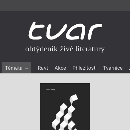
obtýdeník živé literatury
Témata
Ravt
Akce
Příležitosti
Tvárnice
ické literatuře
icistika
zí
eflexe
onialismu