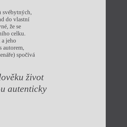
tů svébytných,
d do vlastní
vné, že se
ního celku.
 a jeho
 s autorem,
tenáře) spočívá
člověku život
ou autenticky