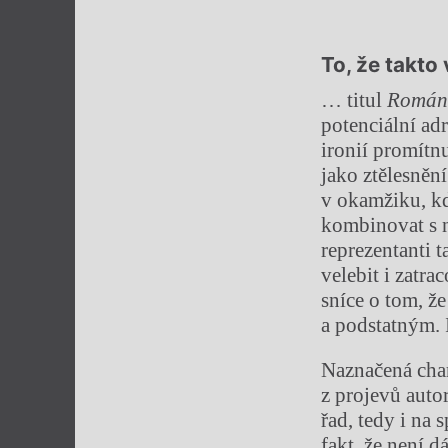
To, že takto
… titul
Román 
potenciální adr
ironií promítnu
jako ztělesnění
v okamžiku, kd
kombinovat s n
reprezentanti 
velebit i zatr
sníce o tom, ž
a podstatným. 
Naznačená char
z projevů auto
řad, tedy i na 
fakt, že není d