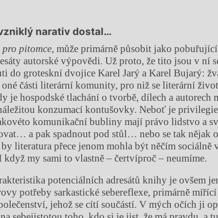
 vzniklý narativ dostal…
pro pitomce
, může primárně působit jako pobuřující
esáty autorské výpovědi. Už proto, že tito jsou v ní 
ti do groteskní dvojice Karel Jarý a Karel Bujarý: žv
 oné části literární komunity, pro niž se literární živo
y je hospodské tlachání o tvorbě, dílech a autorech
áležitou konzumací kontušovky. Neboť je privilegiem
takovéto komunikační bubliny mají právo lidstvo a s
acovat… a pak spadnout pod stůl… nebo se tak nějak 
e by literatura přece jenom mohla být něčím sociálně
I když my sami to vlastně – čertvíproč – neumíme.
akteristika potenciálních adresátů knihy je ovšem j
rovy potřeby sarkastické sebereflexe, primárně mířící
společenství, jehož se cítí součástí. V mých očích ji o
ána sebejistotou toho, kdo si je jist, že má pravdu, a t