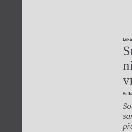
Výroční cen
Luká
S
n
v
Refl
So
sa
př