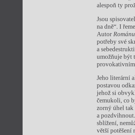
alespoň ty prož
Jsou spisovate
na dně“. I řeme
Autor
Románu 
potřeby své sk
a sebedestrukt
umožňuje být t
provokativním
Jeho literární 
postavou odkaz
jehož si obvyk
čemukoli, co b
zorný úhel tak 
a pozdvihnout.
sblížení, nemůž
větší potěšení