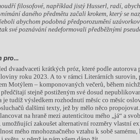
oudří filosofové, například jistý Husserl, radí, abyc
vnímání daného předmětu začali krokem, který se naz
 Neboli abychom podobná předporozumění uzávorkov
a tak své poznávání nedeformovali předběžnými pseud
 pro…
led dvaadvaceti krátkých próz, které podle autorova 
loviny roku 2023. A to v rámci Literárních surovin,
nem Motýlem – komponovaných večerů, během nichž 
i předčítají stejně postiženým své dosud nepublikovan
 je tudíž výsledkem rozhodnutí měsíc co měsíc oslo
sluchačů dalšími texty, jež by mělo něco propojovat
lancovat na hraně mezi autenticitou mého „já“ a sv
, umožňující zakoušet alternativní rozměry vlastní ex
itelnost mého mnohoznačného vztahu k sobě samému, 
 i světu, v němž je nám všem dáno žít.