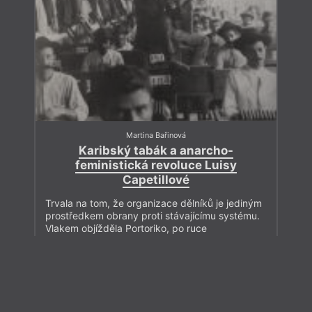
Martina Bařinová
Karibský tabák a anarcho-
feministická revoluce Luisy
Capetillové
Trvala na tom, že organizace dělníků je jediným
prostředkem obrany proti stávajícímu systému.
Vlakem objížděla Portoriko, po ruce
neodmyslitelný zápisník, do nějž chaoticky
zaznamenávala své myšlenky, které později
Zavřít menu
vycházely v nejrozmanitějších literárních
formách.
Pro předplatitele
iTvar