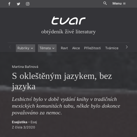
Menu
obtýdeník živé literatury
Rubriky
Témata
Ravt
Akce
Příležitosti
Tvárnice
Archiv
Beletrie
Ženy v katolické literatuře
Drobná publicistika
Právě vychází
Martina Bařinová
Esejistika
Mauzoleum
S okleštěným jazykem, bez
Recenze a reflexe
Divadlo
Reportáže
Historie kolonialismu
jazyka
Rozhovory
Dokument
Výroční ceny
Lesbictví bylo v době vydání knihy v tradičních
mexických komunitách tabu, někde bylo dokonce
považováno za nemoc.
Esejistika
– Esej
Z čísla 3/2020