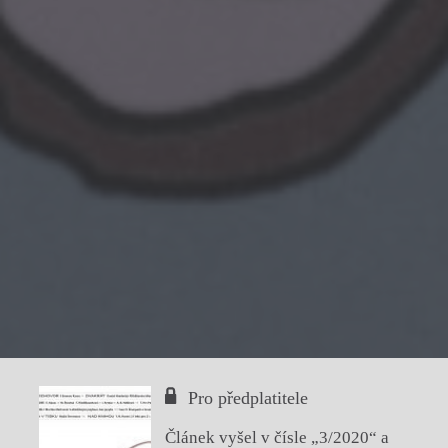
Pro předplatitele
Článek vyšel v čísle „
3/2020
“ a