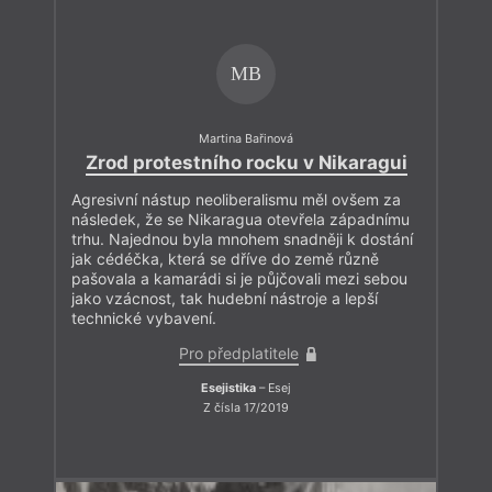
MB
Martina Bařinová
Zrod protestního rocku v Nikaragui
Agresivní nástup neoliberalismu měl ovšem za
následek, že se Nikaragua otevřela západnímu
trhu. Najednou byla mnohem snadněji k dostání
jak cédéčka, která se dříve do země různě
pašovala a kamarádi si je půjčovali mezi sebou
jako vzácnost, tak hudební nástroje a lepší
technické vybavení.
Pro předplatitele
Esejistika
– Esej
Z čísla 17/2019