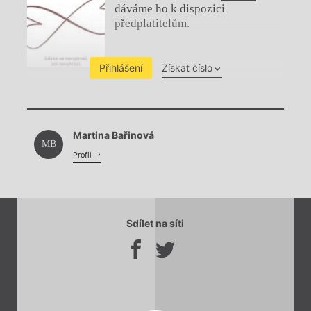
dáváme ho k dispozici
předplatitelům.
Přihlášení
Získat číslo
Chviličku.
Martina Bařinová
Načítá se.
MB
Profil
Sdílet na síti