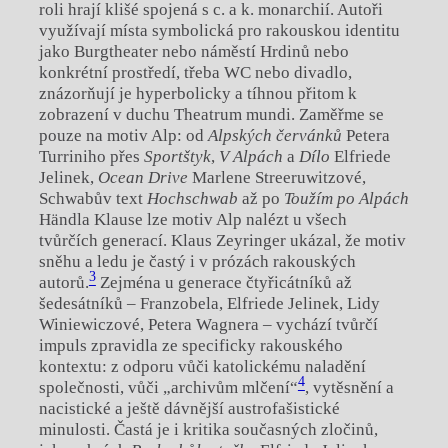
roli hrají klišé spojená s c. a k. monarchií. Autoři
využívají místa symbolická pro rakouskou identitu
jako Burgtheater nebo náměstí Hrdinů nebo
konkrétní prostředí, třeba WC nebo divadlo,
znázorňují je hyperbolicky a tíhnou přitom k
zobrazení v duchu Theatrum mundi. Zaměřme se
pouze na motiv Alp: od
Alpských červánků
Petera
Turriniho přes
Sportštyk
,
V Alpách
a
Dílo
Elfriede
Jelinek,
Ocean Drive
Marlene Streeruwitzové,
Schwabův text
Hochschwab
až po
Toužím po Alpách
Händla Klause lze motiv Alp nalézt u všech
tvůrčích generací. Klaus Zeyringer ukázal, že motiv
sněhu a ledu je častý i v prózách rakouských
3
autorů.
Zejména u generace čtyřicátníků až
šedesátníků – Franzobela, Elfriede Jelinek, Lidy
Winiewiczové, Petera Wagnera – vychází tvůrčí
impuls zpravidla ze specificky rakouského
kontextu: z odporu vůči katolickému naladění
4
společnosti, vůči „archivům mlčení“
, vytěsnění a
nacistické a ještě dávnější austrofašistické
minulosti. Častá je i kritika současných zločinů,