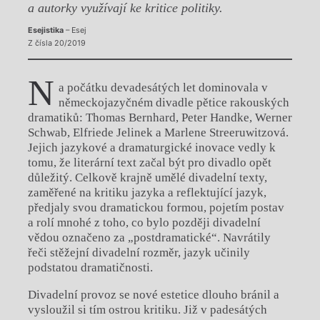
a autorky využívají ke kritice politiky.
Esejistika
– Esej
Z čísla 20/2019
N
a počátku devadesátých let dominovala v
německojazyčném divadle pětice rakouských
dramatiků: Thomas Bernhard, Peter Handke, Werner
Schwab, Elfriede Jelinek a Marlene Streeruwitzová.
Jejich jazykové a dramaturgické inovace vedly k
tomu, že literární text začal být pro divadlo opět
důležitý. Celkově krajně umělé divadelní texty,
zaměřené na kritiku jazyka a reflektující jazyk,
předjaly svou dramatickou formou, pojetím postav
a rolí mnohé z toho, co bylo později divadelní
vědou označeno za „postdramatické“. Navrátily
řeči stěžejní divadelní rozměr, jazyk učinily
podstatou dramatičnosti.
Divadelní provoz se nové estetice dlouho bránil a
vysloužil si tím ostrou kritiku. Již v padesátých