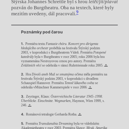
Štýrska Johannes Schrettle byl s hrou
letět/jít/plavat
pozván do Burgtheatru. Oba na textech, které byly
9
mezitím uvedeny, dál pracovali.
Poznámky pod čarou
Premiéra textu
Fantazie chóru. Koncert pro dirigenta
hledajícího orchestr
proběhla na festivalu Štýrský podzim
2003, v koprodukci s Burgtheatrem Vídeň. Premiéra
Potopené
katedrály
byla v Burgtheatru v roce 2005; roku 2006 byla hra
vyznamenána Nestroyovou cenou pro autory. Premiéra
Zvláštních věcí
se odehrála v rámci Ruhrtriennale roku 2005.
Hra
Divoši aneb Muž se smutnýma očima
měla premiéru na
festivalu Štýrský podzim 2003, v koprodukci s divadlem
Schauspiel Hannover. Premiéra
Temně lákavého světa
se
odehrála vMünchner Kammerspiele v roce 2006.
Zeyringer, Klaus:
Österreichische Literatur 1945–1998.
Überblicke. Einschnitte. Wegmarken
, Haymon, Wien 1999, s.
246.
Románová tetralogie Gerharda Rotha.
Premiéra
Transdanubia Dreaming
byla ve vídeňském
Akademietheatru v roce 2003. Premiéra
Slunce. Mrak. Amerika