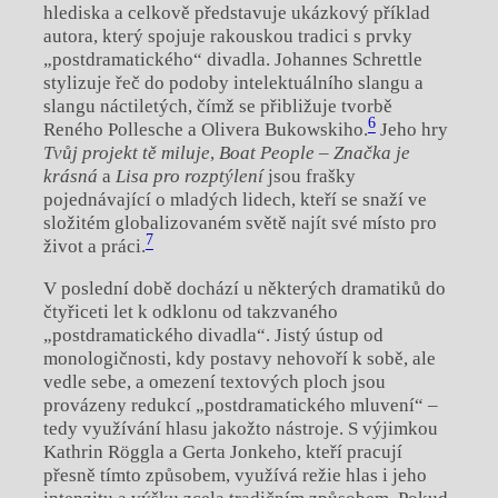
hlediska a celkově představuje ukázkový příklad
autora, který spojuje rakouskou tradici s prvky
„postdramatického“ divadla. Johannes Schrettle
stylizuje řeč do podoby intelektuálního slangu a
slangu náctiletých, čímž se přibližuje tvorbě
6
Reného Pollesche a Olivera Bukowskiho.
Jeho hry
Tvůj projekt tě miluje
,
Boat People – Značka je
krásná
a
Lisa pro rozptýlení
jsou frašky
pojednávající o mladých lidech, kteří se snaží ve
složitém globalizovaném světě najít své místo pro
7
život a práci.
V poslední době dochází u některých dramatiků do
čtyřiceti let k odklonu od takzvaného
„postdramatického divadla“. Jistý ústup od
monologičnosti, kdy postavy nehovoří k sobě, ale
vedle sebe, a omezení textových ploch jsou
provázeny redukcí „postdramatického mluvení“ –
tedy využívání hlasu jakožto nástroje. S výjimkou
Kathrin Röggla a Gerta Jonkeho, kteří pracují
přesně tímto způsobem, využívá režie hlas i jeho