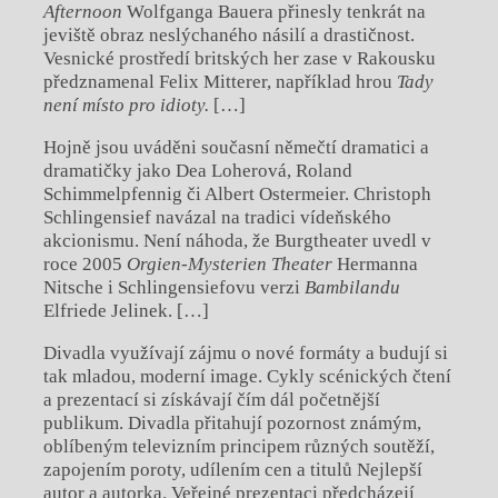
Afternoon
Wolfganga Bauera přinesly tenkrát na
jeviště obraz neslýchaného násilí a drastičnost.
Vesnické prostředí britských her zase v Rakousku
předznamenal Felix Mitterer, například hrou
Tady
není místo pro idioty.
[…]
Hojně jsou uváděni současní němečtí dramatici a
dramatičky jako Dea Loherová, Roland
Schimmelpfennig či Albert Ostermeier. Christoph
Schlingensief navázal na tradici vídeňského
akcionismu. Není náhoda, že Burgtheater uvedl v
roce 2005
Orgien-Mysterien Theater
Hermanna
Nitsche i Schlingensiefovu verzi
Bambilandu
Elfriede Jelinek. […]
Divadla využívají zájmu o nové formáty a budují si
tak mladou, moderní image. Cykly scénických čtení
a prezentací si získávají čím dál početnější
publikum. Divadla přitahují pozornost známým,
oblíbeným televizním principem různých soutěží,
zapojením poroty, udílením cen a titulů Nejlepší
autor a autorka. Veřejné prezentaci předcházejí