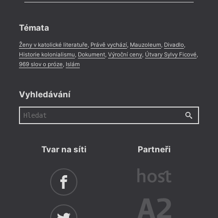
Celá rubrika
Rozhovor
,
Anketa
,
Celá rubrika
Témata
Ženy v katolické literatuře
,
Právě vychází
,
Mauzoleum
,
Divadlo
,
Historie kolonialismu
,
Dokument
,
Výroční ceny
,
Útvary Sylvy Ficové
,
969 slov o próze
,
Islám
Vyhledávání
Tvar na síti
Partneři