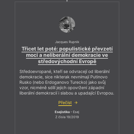
Jacques Rupnik
Třicet let poté: populistické převzetí
moci a neliberální demokracie ve
středovýchodní Evropě
Středoevropané, kteří se odvracejí od liberální
demokracie, sice nikterak nevnímají Putinovo
Rusko (nebo Erdoganovo Turecko) jako svůj
vzor, nicméně sdílí jejich opovržení západní
liberální demokracií i slabou a upadající Evropou.
Přečíst
Esejistika
– Esej
Z čísla 19/2019