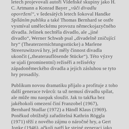
letech projevovali autoři Vídeňské skupiny jako H.
C. Artmann a Konrad Bayer
„vůči divadlu
opovržení“
, v šedesátých letech šokoval Handke
Spíláním publiku
a také Thomas Bernhard se ostře
vysmíval uměleckému provozu německojazyčného
divadla. Jelinek nechtěla divadlo, ale „jiné
divadlo“, Werner Schwab psal „divadelně zničující
hry“ (Theaterzernichtungsstücke) a Marlene
Streeruwitzová hry, jež měly činnost divadla
ukončit („theaterauflösende Stücke“). Této výzvy
se ujali (prominentní) režiséři a režisérky
západoněmeckého divadla a jejich zásluhou se tyto
hry prosadily.
Publikum novou dramatiku přijalo a profituje z toho
další generace tvůrců: ta už nemusí divadlu spílat,
ale může mu naopak sloužit. Jak to takřka bez
jakéhokoli omezení činí Franzobel (1967),
Bernhard Studlar (1972) a Händl Klaus (1969).
Poněkud obtížněji zařaditelná Kathrin Röggla
(1971) těží z nového zájmu o náročné hry, a Gert
Jonke (1946), ačkoli patří ke stejné generaci jako