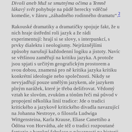
Divoši aneb Muž se smutnýma očima
a
Temně
lákavý svět
pohybuje na půdě herecky vděčné
2
komedie, v žánru „záhadného rodinného dramatu“.
Rakouské dramatiky a dramatičky spojuje fakt, že u
nich hraje ústřední roli jazyk a že rádi
experimentují: hrají si se slovy, s interpunkcí, s
prvky dialektu i neologismy. Nejrůznějšími
způsoby narušují každodenní logiku a jistoty. Navíc
se většinou zaměřují na kritiku jazyka. A protože
jsou spjati s určitým geografickým prostorem a
svou dobou, znamená pro ně kritika jazyka kritiku
konkrétní ideologie nebo společnosti. Nikdy se
nevyjadřují pouze umělým jazykem, ale jazykem
plným narážek, které je třeba dešifrovat. Vědomý
vztah ke slovům, zvukům a tónům řeči má původ v
propojení několika linií tradice: Jde o tradici
kritického a jazykově kritického divadla navazující
na Johanna Nestroye, o filosofa Ludwiga
Wittgensteina, Karla Krause, Eliase Canettiho a
Ödöna von Horvátha, ale též o tradici rozpoutané
fantazie a barokní fabulace v návaznosti na historii