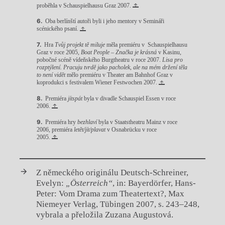
proběhla v Schauspielhausu Graz 2007.
Oba berlínští autoři byli i jeho mentory v Semináři
scénického psaní.
Hra
Tvůj projekt tě miluje
měla premiéru v Schauspielhausu
Graz v roce 2005,
Boat People – Značka je krásná
v Kasinu,
pobočné scéně vídeňského Burgtheatru v roce 2007.
Lisa pro
rozptýlení. Pracuju tvrdě jako pacholek, ale na mém držení těla
to není vidět
mělo premiéru v Theater am Bahnhof Graz v
koprodukci s festivalem Wiener Festwochen 2007.
Premiéra
jítspát
byla v divadle Schauspiel Essen v roce
2006.
Premiéra hry
bezhlaví
byla v Staatstheatru Mainz v roce
2006, premiéra
letět/jít/plavat
v Osnabrücku v roce
2005.
Z německého originálu Deutsch-Schreiner,
Evelyn:
„Österreich“
, in: Bayerdörfer, Hans-
Peter: Vom Drama zum Theatertext?, Max
Niemeyer Verlag, Tübingen 2007, s. 243–248,
vybrala a přeložila Zuzana Augustová.