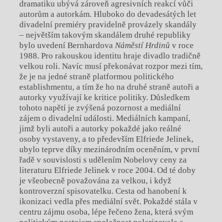
dramatiku ubývá zároveň agresivních reakcí vůči
autorům a autorkám. Hluboko do devadesátých let
divadelní premiéry pravidelně provázely skandály
– největším takovým skandálem druhé republiky
bylo uvedení Bernhardova
Náměstí Hrdinů
v roce
1988. Pro rakouskou identitu hraje divadlo tradičně
velkou roli. Navíc musí překonávat rozpor mezi tím,
že je na jedné straně platformou politického
establishmentu, a tím že ho na druhé straně autoři a
autorky využívají ke kritice politiky. Důsledkem
tohoto napětí je zvýšená pozornost a mediální
zájem o divadelní události. Mediálních kampaní,
jimž byli autoři a autorky pokaždé jako reálné
osoby vystaveny, a to především Elfriede Jelinek,
ubylo teprve díky mezinárodním oceněním, v první
řadě v souvislosti s udělením Nobelovy ceny za
literaturu Elfriede Jelinek v roce 2004. Od té doby
je všeobecně považována za velkou, i když
kontroverzní spisovatelku. Cesta od hanobení k
ikonizaci vedla přes mediální svět. Pokaždé stála v
centru zájmu osoba, lépe řečeno žena, která svým