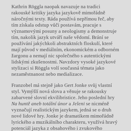
Kathrin Röggla naopak navazuje na tradici
rakouské kritiky jazyka jazykově mimořádně
náročnými texty. Ráda používá nepřímou řeč, aby
tím získala odstup vůči postavám, pracuje s
významovými posuny a neologismy a demonstruje
tím, nakolik jazyk utváří naše vědomí. Brání se
používání jakýchkoli abstraktních floskulí, které
mají původ v mediálním, ekonomickém a odborném
žargonu a nemají nic společného s autentickými
lidskými zkušenostmi. Navzdory vysoké jazykové
stylizaci si Röggla volí současná témata jako
nezaměstnanost nebo medializace.
Franzobel má stejně jako Gert Jonke svůj vlastní
styl. Vymýšlí nová slova a věnuje se rakousky
zabarvené slovní ekvilibristice. Jeho poslední hry
Na huntě aneb totální únor
a
Jeleni
se nicméně
vyznačují realistickým jazykem, jedná se o druh
nové lidové hry. Jonke je dramatikem mimořádně
lyrického a muzikálního charakteru, využívá hravý
potenciál jazyka z obsahového i zvukového