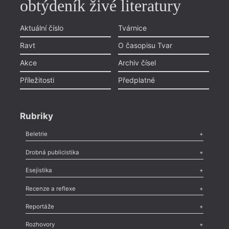
obtýdeník živé literatury
Aktuální číslo
Tvárnice
Ravt
O časopisu Tvar
Akce
Archiv čísel
Příležitosti
Předplatné
Rubriky
Beletrie
Poezie
,
Próza
,
Dokumenty
,
Drama
,
Celá rubrika
Drobná publicistika
Odlesk
,
Zasláno
,
Nezařazené
,
Novinky v Tvaru
,
Slovo
,
Výročí
,
Esejistika
Nekrolog
,
Glosa
,
Sloupek
,
Pozvánka
,
Literární soutěž
,
Komentář
,
Celá rubrika
Esej
,
Pádlo
,
Úvaha
,
Texty
,
Studie
,
Celá rubrika
Recenze a reflexe
Recenze
,
Dvakrát
,
Horké párky
,
969 slov o próze
,
Reportáže
Méně slov o próze
,
Celá rubrika
Literární zítřky
,
Reportáž
,
Literární život
,
Divadlo
,
Kritický ohlas
,
Rozhovory