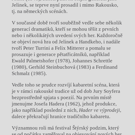
Jelinek, se teprve nyní prosadil i mimo Rakousko,
tj. na německých scénách.
V současné době tvoří souběžně vedle sebe několik
generací dramatiků, kteří se mohou těšit z prvních
nebo i několikátých uvedení svých her. Každoročně
se objeví nová hra od Jelinek a Handkeho, i nadále
tvoří Peter Turrini a Felix Mitterer a pomalu se
prosazuje i generace pětatřicátníků, například
Ewald Palmetshofer (1978), Johannes Schrettle
(1980), Gerhild Steinbuchová (1983) a Ferdinand
Schmalz (1985).
Vedle toho se prudce rozvíjí kabaretní scéna, která
je v rámci rakouské tradice už od dob Jury Soyfera
bezprostředně spjata s poezií. Na prvním místě
jmenujme Josefa Hadera (1962), jehož produkce,
jako například poslední z nich,
Hader ve výprodeji
,
dalece překračují hranice tradičního kabaretu.
Významnou roli má festival Štýrský podzim, který
se od počátku zaměřoval na objevování nových her