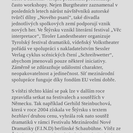
často workshopy. Nejen Burgtheater zaznamenal v
posledních letech nárůst návštěvníků autorské
tvůrčí dílny „Nového psaní“, také divadla
jednotlivých spolkových zemí podporují vznik
nových her. Ve Štýrsku vznikl literární festival „Věc
interpretace“, Tiroler Landestheater organizuje
Tyrolský festival dramatiků, vídeňský Volkstheater
pořádá ve spolupráci s nakladatelstvím Sessler
Verlag cyklus scénických čtení „Schreibwetter“,
abychom jmenovali pouze některé iniciativy.
Záměrně se zdůrazňuje událostní charakter,
neopakovatelnost a jedinečnost. Síť mezinárodní
spolupráce funguje díky fondům EU velmi dobře.
S vítězi těchto klání se pak lze v dalším roce
zpravidla setkat na festivalech a soutěžích v
Německu. Tak například Gerhild Steinbuchová,
která v roce 2004 získala ve Štýrsku s textem
bezhlaví
druhou cenu, vyhrála rok nato soutěž
dramatiků v rámci Festivalu Mezinárodní Nové
Dramatiky (F.I.N.D) berlínské Schaubühne. Vítěz ze