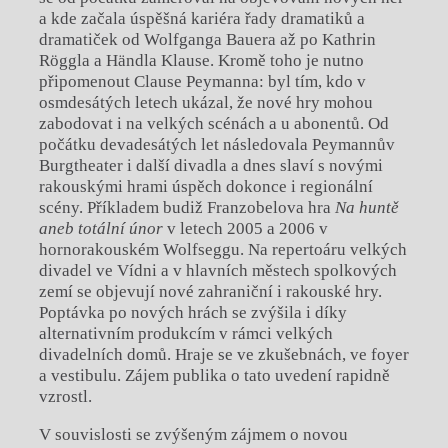
a kde začala úspěšná kariéra řady dramatiků a
dramatiček od Wolfganga Bauera až po Kathrin
Röggla a Händla Klause. Kromě toho je nutno
připomenout Clause Peymanna: byl tím, kdo v
osmdesátých letech ukázal, že nové hry mohou
zabodovat i na velkých scénách a u abonentů. Od
počátku devadesátých let následovala Peymannův
Burgtheater i další divadla a dnes slaví s novými
rakouskými hrami úspěch dokonce i regionální
scény. Příkladem budiž Franzobelova hra
Na huntě
aneb totální únor
v letech 2005 a 2006 v
hornorakouském Wolfseggu. Na repertoáru velkých
divadel ve Vídni a v hlavních městech spolkových
zemí se objevují nové zahraniční i rakouské hry.
Poptávka po nových hrách se zvýšila i díky
alternativním produkcím v rámci velkých
divadelních domů. Hraje se ve zkušebnách, ve foyer
a vestibulu. Zájem publika o tato uvedení rapidně
vzrostl.
V souvislosti se zvýšeným zájmem o novou