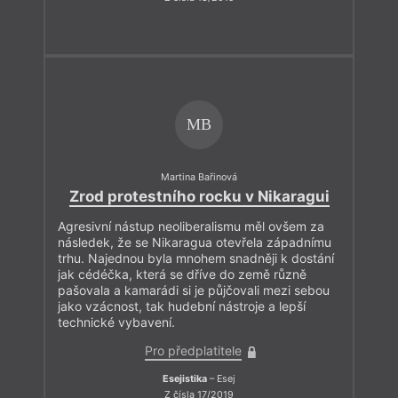
MB
Martina Bařinová
Zrod protestního rocku v Nikaragui
Agresivní nástup neoliberalismu měl ovšem za
následek, že se Nikaragua otevřela západnímu
trhu. Najednou byla mnohem snadněji k dostání
jak cédéčka, která se dříve do země různě
pašovala a kamarádi si je půjčovali mezi sebou
jako vzácnost, tak hudební nástroje a lepší
technické vybavení.
Pro předplatitele
Esejistika
– Esej
Z čísla 17/2019