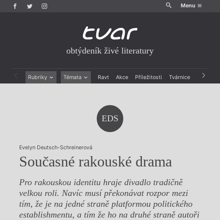
Menu
obtýdeník živé literatury
Rubriky
Témata
Ravt
Akce
Příležitosti
Tvárnice
Archiv
Beletrie
Ženy v katolické literatuře
Drobná publicistika
Právě vychází
Esejistika
Mauzoleum
EDS
Recenze a reflexe
Divadlo
Reportáže
Historie kolonialismu
Rozhovory
Dokument
Evelyn Deutsch-Schreinerová
Výroční ceny
Současné rakouské drama
Pro rakouskou identitu hraje divadlo tradičně
velkou roli. Navíc musí překonávat rozpor mezi
tím, že je na jedné straně platformou politického
establishmentu, a tím že ho na druhé straně autoři