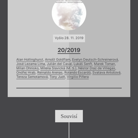
Vyšlo 28. 11. 2019
20/2019
Alan Hollinghurst
,
Arnošt Goldflam
,
Evelyn Deutsch-Schreinerová
,
José Lezama Lima
,
Julián del Casal
,
Lukáš Senft
,
Marek Toman
,
Milan Ohnisko
,
Milena Slavická (M. S.)
,
Néstor Díaz de Villegas
,
Ondřej Hrab
,
Reinaldo Arenas
,
Rolando Escardó
,
Svatava Antošová
,
Tereza Semotamová
,
Tony Judt
,
Virgilio Piñera
Souvisí