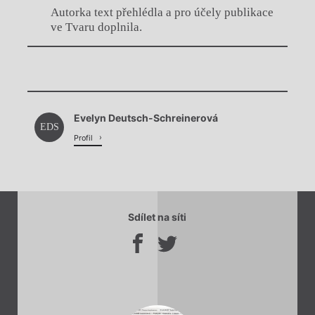
Autorka text přehlédla a pro účely publikace
ve Tvaru doplnila.
Chviličku.
Evelyn Deutsch-Schreinerová
Načítá se.
EDS
Profil
Sdílet na síti