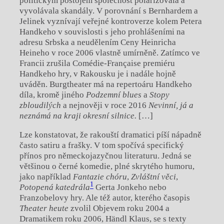
politickým postojem společnost polarizovala a
vyvolávala skandály. V porovnání s Bernhardem a
Jelinek vyznívají veřejné kontroverze kolem Petera
Handkeho v souvislosti s jeho prohlášeními na
adresu Srbska a neudělením Ceny Heinricha
Heineho v roce 2006 vlastně umírněně. Zatímco ve
Francii zrušila Comédie-Française premiéru
Handkeho hry, v Rakousku je i nadále hojně
uváděn. Burgtheater má na repertoáru Handkeho
díla, kromě jiného
Podzemní blues
a
Stopy
zbloudilých
a nejnověji v roce 2016
Nevinní, já a
neznámá na kraji okresní silnice.
[…]
Lze konstatovat, že rakouští dramatici píší nápadně
často satiru a frašky. V tom spočívá specifický
přínos pro německojazyčnou literaturu. Jedná se
většinou o černé komedie, plné skrytého humoru,
jako například
Fantazie chóru
,
Zvláštní věci
,
1
Potopená katedrála
Gerta Jonkeho nebo
Franzobelovy hry. Ale též autor, kterého časopis
Theater heute
zvolil Objevem roku 2004 a
Dramatikem roku 2006, Händl Klaus, se s texty