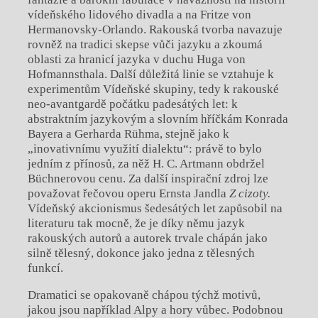
vídeňského lidového divadla a na Fritze von
Hermanovsky-Orlando. Rakouská tvorba navazuje
rovněž na tradici skepse vůči jazyku a zkoumá
oblasti za hranicí jazyka v duchu Huga von
Hofmannsthala. Další důležitá linie se vztahuje k
experimentům Vídeňské skupiny, tedy k rakouské
neo-avantgardě počátku padesátých let: k
abstraktním jazykovým a slovním hříčkám Konrada
Bayera a Gerharda Rühma, stejně jako k
„inovativnímu využití dialektu“: právě to bylo
jedním z přínosů, za něž H. C. Artmann obdržel
Büchnerovou cenu. Za další inspirační zdroj lze
považovat řečovou operu Ernsta Jandla
Z cizoty.
Vídeňský akcionismus šedesátých let zapůsobil na
literaturu tak mocně, že je díky němu jazyk
rakouských autorů a autorek trvale chápán jako
silně tělesný, dokonce jako jedna z tělesných
funkcí.
Dramatici se opakovaně chápou týchž motivů,
jakou jsou například Alpy a hory vůbec. Podobnou