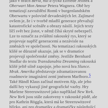
jako v hrách
Berla, hůl a tyčka
Elfriede Jelinek a
Oberwart Mon Amour
Petera Wagnera. Obě hry
tematizují zavraždění Romů v burgenlandském
Oberwartu v polovině devadesátých let. Zajímavé
ovšem je, že i v tvorbě mladší generace převažují
katastrofické scénáře a obrazy násilí. Jejich texty
líčí svět bez jistot, v němž číhá skryté nebezpečí.
Lze to označit za zvláštní rakouský rys, který se
projevuje napříč generacemi a nezávisle na
změnách ve společnosti. Na tematizaci rakouských
klišé se důrazně ukazuje, jak se v dramatice
projevují společenské změny. Jestliže Bernhard
Studlar do textu
Transdanubia Dreaming
rakouská
klišé ještě silně zapojuje, jeho nová hra
Slunce.
Mrak. Amerika
představuje zdramatizovanou
5
roadmovie imaginární zemí jménem Marlboro.
Také Händl Klaus začínal motivem Alp, ale jeho
další hry vykazují jiné geografické vazby. Hry
Marlene Streeruwitzové jako například
New York.
New York
jsou stále zakotveny v rakouské půdě, ale
pro Kathrin Röggla, která má ke Streeruwitzové
blízko, ani pro dramatiky a dramatičky následující