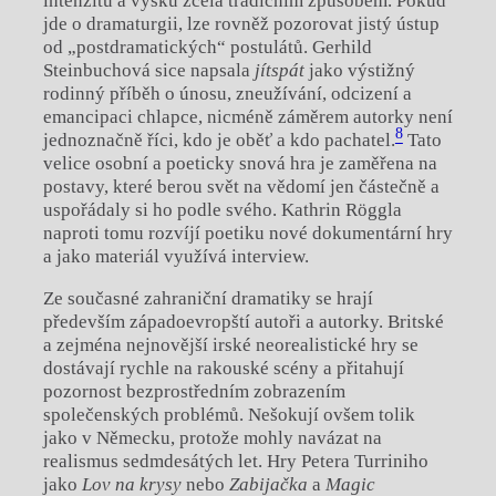
intenzitu a výšku zcela tradičním způsobem. Pokud
jde o dramaturgii, lze rovněž pozorovat jistý ústup
od „postdramatických“ postulátů. Gerhild
Steinbuchová sice napsala
jítspát
jako výstižný
rodinný příběh o únosu, zneužívání, odcizení a
emancipaci chlapce, nicméně záměrem autorky není
8
jednoznačně říci, kdo je oběť a kdo pachatel.
Tato
velice osobní a poeticky snová hra je zaměřena na
postavy, které berou svět na vědomí jen částečně a
uspořádaly si ho podle svého. Kathrin Röggla
naproti tomu rozvíjí poetiku nové dokumentární hry
a jako materiál využívá interview.
Ze současné zahraniční dramatiky se hrají
především západoevropští autoři a autorky. Britské
a zejména nejnovější irské neorealistické hry se
dostávají rychle na rakouské scény a přitahují
pozornost bezprostředním zobrazením
společenských problémů. Nešokují ovšem tolik
jako v Německu, protože mohly navázat na
realismus sedmdesátých let. Hry Petera Turriniho
jako
Lov na krysy
nebo
Zabijačka
a
Magic