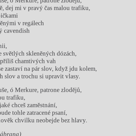
še, ó Merkure, patrone zlodějů,
ě, dej mi v pravý čas malou trafiku,
bičkami
věnými v regálech
ý cavendish
ii,
 světlých skleněných dózách,
příliš chamtivých vah
se zastaví na pár slov, když jdu kolem,
 slov a trochu si upravit vlasy.
še, ó Merkure, patrone zlodějů,
u trafiku,
jaké chceš zaměstnání,
bude tohle zatracené psaní,
člověk chvilku neobejde bez hlavy.
Zábrana)