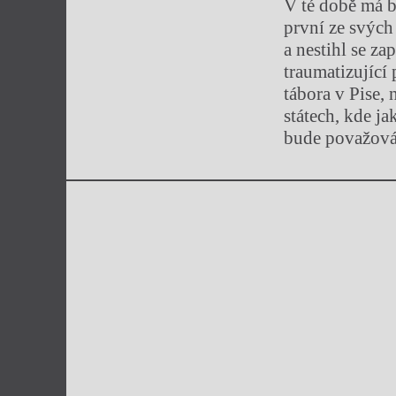
V té době má b
první ze svýc
a nestihl se z
traumatizující
tábora v Pise,
státech, kde j
bude považová