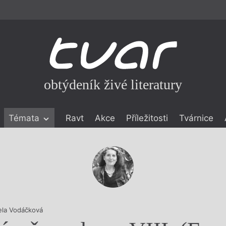
obtýdeník živé literatury
Témata
Ravt
Akce
Příležitosti
Tvárnice
ické literatuře
icistika
zí
eflexe
onialismu
ela Vodáčková