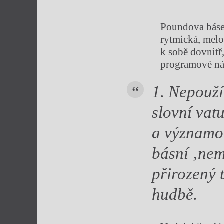
Poundova báseň
rytmická, melo
k sobě dovnitř
programové náp
1.
Nepoužív
slovní vat
a významov
básní ‚nem
přirozený 
hudbě.