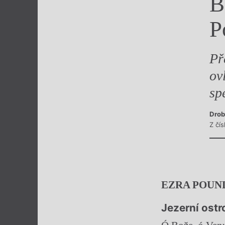
B
Výroční cen
P
Př
ov
sp
Drob
Z čís
EZRA POUN
Jezerní ostr