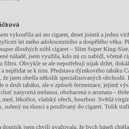
áčková
sem vykouřila asi sto cigaret, deset jointů a jedno vir
tyřiceti let mého adolescentního a dospělého věku. 
e super dlouhých nóbl cigaret – Slim Super King-Size,
ené náladě, jsem využila, kdo mi co nabídl, včetně ci
 filtru. Obvykle se ale nepotřebuji nijak držet, doká
k a nepřidat se k nim. Představa dýmkového tabáku 
k, že jsem obešla několik specializovaných obchodů.
jde o druh tabáku, ale o způsob fermentace, jejímž v
 chuť nasycená melasou, obohacená o aromata – třeše
 med, lékořice, vlašský ořech, bourbon. Světlá virgín
k, sušený na slunci a používaný do cigaret. Tolik tra
 doutník jsem chvíli uvažovala, že bych báseň chtěla