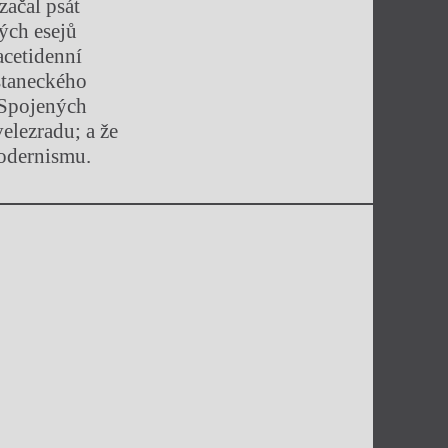
začal psát
kých esejů
acetidenní
estaneckého
e Spojených
elezradu; a že
odernismu.