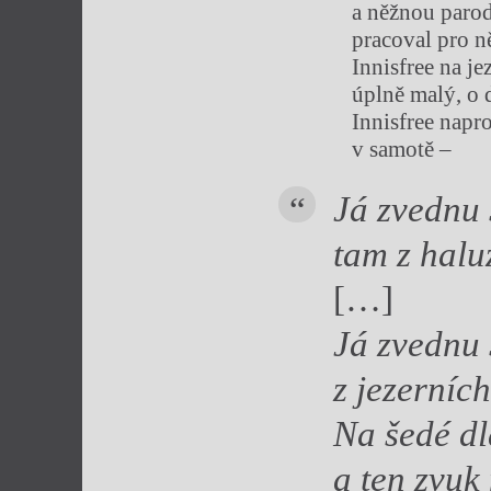
a něžnou parodi
pracoval pro ně
Innisfree na je
úplně malý, o 
Innisfree napr
v samotě –
Já zvednu 
tam z haluz
[…]
Já zvednu 
z jezerníc
Na šedé dl
a ten zvuk