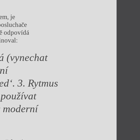
em, je
 posluchače
ně odpovídá
inoval:
ná (vynechat
ní
ed‘. 3. Rytmus
používat
 v moderní