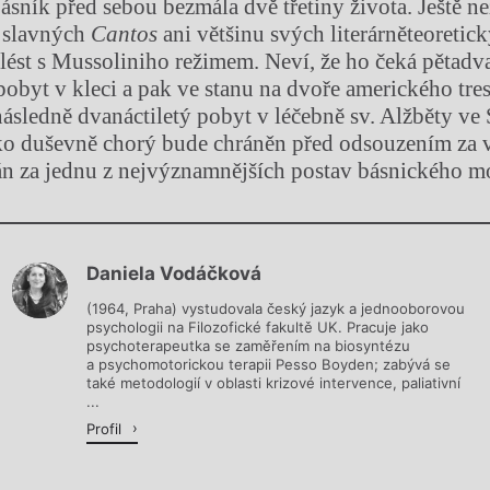
ásník před sebou bezmála dvě třetiny života. Ještě ne
h slavných
Cantos
ani
většinu svých literárněteoretic
aplést s Mussoliniho režimem. Neví, že ho čeká pětadv
 pobyt v kleci a pak ve stanu na dvoře amerického tr
 následně dvanáctiletý pobyt v léčebně sv. Alžběty v
ako duševně chorý bude chráněn před odsouzením za v
n za jednu z nejvýznamnějších postav básnického m
Chviličku.
Daniela Vodáčková
Načítá se.
(1964, Praha) vystudovala český jazyk a jednooborovou
psychologii na Filozofické fakultě UK. Pracuje jako
psychoterapeutka se zaměřením na biosyntézu
a psychomotorickou terapii Pesso Boyden; zabývá se
také metodologií v oblasti krizové intervence, paliativní
...
Profil