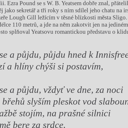
i. Ezra Pound se s W. B. Yeatsem dobře znal, přátelil
j jako sekretář a tři roky s ním sdílel jeho chatu na 
zeře Lough Gill ležícím v těsné blízkosti města Sligo.
délce 110 metrů, a jde na něm zakotvit jen na jediném
osto splňoval Yeatsovu romantickou představu o klid
se a půjdu, půjdu hned k Innisfree
í a hlíny chýši si postavím,
se a půjdu, vždyť ve dne, za noci
h břehů slyším pleskot vod slabou
ažbě stojím, na prašné silnici
 mě bere za srdce.