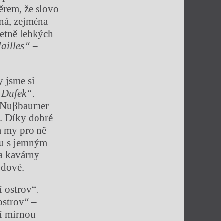
ěrem, že slovo
ená, zejména
četně lehkých
lailles“
–
y jsme si
 Dufek“
.
fé Nuβbaumer
y. Díky dobré
a my pro ně
hu s jemným
a kavárny
vdové.
í ostrov“.
ostrov“ –
jí mírnou