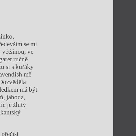
žinko,
Především se mi
 většinou, ve
garet ručně
žu si s kuřáky
Cavendish mě
 Dozvěděla
ýsledkem má být
ň, jahoda,
ie je žlutý
fikantský
 přečíst