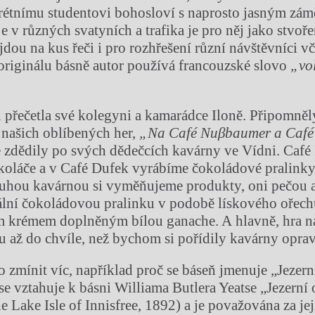
étnímu studentovi bohosloví s naprosto jasným zám
e v různých svatyních a trafika je pro něj jako stvoř
jdou na kus řeči i pro rozhřešení různí návštěvníci v
 originálu básně autor používá francouzské slovo
„vo
 přečetla své kolegyni a kamarádce Iloně. Připomněl
 našich oblíbených her,
„Na Café Nuβbaumer a Café
e zdědily po svých dědečcích kavárny ve Vídni. Ca
 koláče a v Café Dufek vyrábíme čokoládové pralink
ruhou kavárnou si vyměňujeme produkty, oni pečou 
iální čokoládovou pralinku v podobě lískového ořec
m krémem doplněným bílou ganache. A hlavně, hra n
u až do chvíle, než bychom si pořídily kavárny opra
o zmínit víc, například proč se báseň jmenuje „Jezern
 vztahuje k básni Williama Butlera Yeatse „Jezerní 
e Lake Isle of Innisfree, 1892) a je považována za je