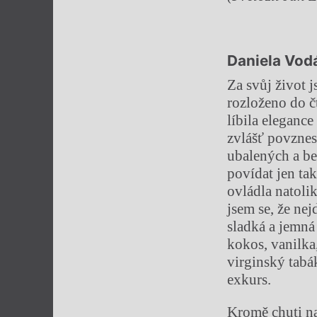
Daniela Vod
Za svůj život j
rozloženo do č
líbila eleganc
zvlášť povznes
ubalených a bez
povídat jen ta
ovládla natoli
jsem se, že ne
sladká a jemná
kokos, vanilka,
virginský tabá
exkurs.
Kromě chuti na