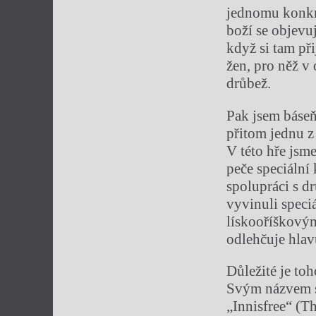
jednomu konkr
boží se objevuj
když si tam při
žen, pro něž v
drůbež.
Pak jsem báseň
přitom jednu z
V této hře jsm
peče speciální
spolupráci s d
vyvinuli spec
lískooříškový
odlehčuje hlav
Důležité je toh
Svým názvem se
„Innisfree“ (Th