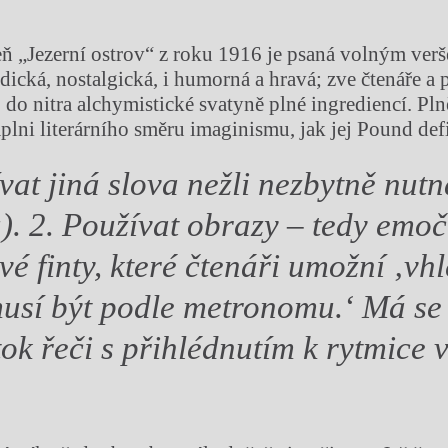
 „Jezerní ostrov“ z roku 1916 je psaná volným verš
dická, nostalgická, i humorná a hravá; zve čtenáře a
, do nitra alchymistické svatyně plné ingrediencí. Pl
lni literárního směru imaginismu, jak jej Pound def
at jiná slova nežli nezbytně nut
u). 2. Používat obrazy – tedy emoč
é finty, které čtenáři umožní ‚vhl
usí být podle metronomu.‘
Má se 
tok řeči s přihlédnutím k rytmice