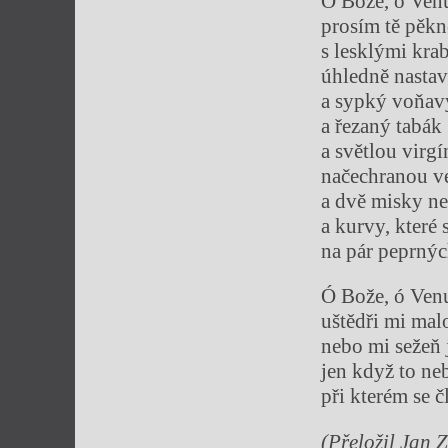
Ó Bože, ó Venu
prosím tě pěkn
s lesklými kra
úhledně nasta
a sypký voňav
a řezaný tabák
a světlou virgín
načechranou ve
a dvě misky ne
a kurvy, které 
na pár peprných
Ó Bože, ó Venu
uštědři mi malo
nebo mi sežeň 
jen když to ne
při kterém se 
(Přeložil Jan 