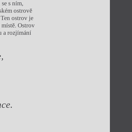
 se s ním,
irském ostrově
 Ten ostrov je
 místě. Ostrov
u a rozjímání
,
nce.