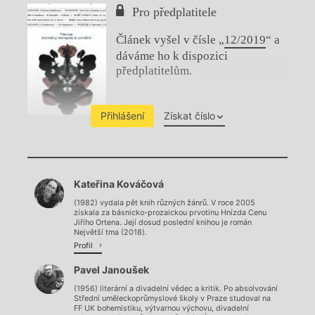
Pro předplatitele
Článek vyšel v čísle „
12/2019
“ a
dáváme ho k dispozici
předplatitelům.
Přihlášení
Získat číslo
Chviličku.
Kateřina Kováčová
Načítá se.
(1982) vydala pět knih různých žánrů. V roce 2005
získala za básnicko-prozaickou prvotinu Hnízda Cenu
Jiřího Ortena. Její dosud poslední knihou je román
Největší tma (2018).
Profil
Pavel Janoušek
(1956) literární a divadelní vědec a kritik. Po absolvování
Střední uměleckoprůmyslové školy v Praze studoval na
FF UK bohemistiku, výtvarnou výchovu, divadelní