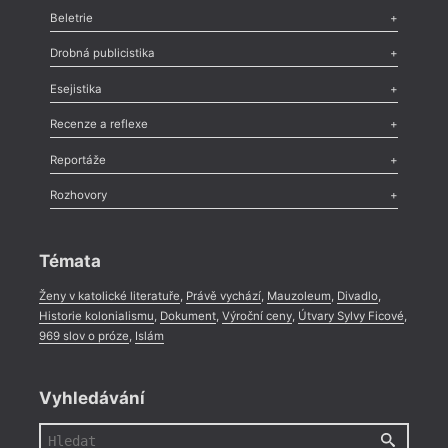
Beletrie
Poezie
,
Próza
,
Dokumenty
,
Drama
,
Celá rubrika
Drobná publicistika
Odlesk
,
Zasláno
,
Nezařazené
,
Novinky v Tvaru
,
Slovo
,
Výročí
,
Esejistika
Nekrolog
,
Glosa
,
Sloupek
,
Pozvánka
,
Literární soutěž
,
Komentář
,
Celá rubrika
Esej
,
Pádlo
,
Úvaha
,
Texty
,
Studie
,
Celá rubrika
Recenze a reflexe
Recenze
,
Dvakrát
,
Horké párky
,
969 slov o próze
,
Reportáže
Méně slov o próze
,
Celá rubrika
Literární zítřky
,
Reportáž
,
Literární život
,
Divadlo
,
Kritický ohlas
,
Rozhovory
Celá rubrika
Rozhovor
,
Anketa
,
Celá rubrika
Témata
Ženy v katolické literatuře
,
Právě vychází
,
Mauzoleum
,
Divadlo
,
Historie kolonialismu
,
Dokument
,
Výroční ceny
,
Útvary Sylvy Ficové
,
969 slov o próze
,
Islám
Vyhledávání