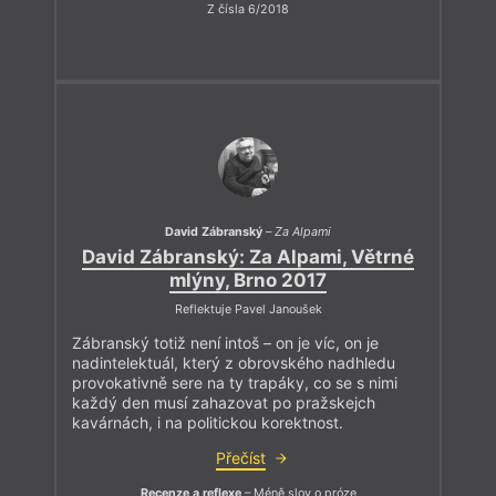
Z čísla 6/2018
David Zábranský
–
Za Alpami
David Zábranský: Za Alpami, Větrné
mlýny, Brno 2017
Reflektuje Pavel Janoušek
Zábranský totiž není intoš – on je víc, on je
nadintelektuál, který z obrovského nadhledu
provokativně sere na ty trapáky, co se s nimi
každý den musí zahazovat po pražskejch
kavárnách, i na politickou korektnost.
Přečíst
Recenze a reflexe
– Méně slov o próze