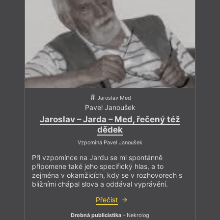
Jaroslav Med
Pavel Janoušek
Jaroslav – Jarda – Med, řečený též
dědek
Vzpomíná Pavel Janoušek
Při vzpomínce na Jardu se mi spontánně
připomene také jeho speciﬁcký hlas, a to
zejména v okamžicích, kdy se v rozhovorech s
bližními chápal slova a oddával vyprávění.
Přečíst
Drobná publicistika
– Nekrolog