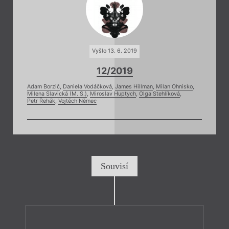
Vyšlo 13. 6. 2019
12/2019
Adam Borzič
,
Daniela Vodáčková
,
James Hillman
,
Milan Ohnisko
,
Milena Slavická (M. S.)
,
Miroslav Huptych
,
Olga Stehlíková
,
Petr Řehák
,
Vojtěch Němec
Souvisí