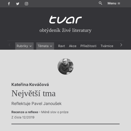
Menu
obtýdeník živé literatury
Rubriky
Témata
Ravt
Akce
Příležitosti
Tvárnice
Archiv
Beletrie
Ženy v katolické literatuře
Drobná publicistika
Právě vychází
Esejistika
Mauzoleum
Recenze a reflexe
Divadlo
Reportáže
Historie kolonialismu
Kateřina Kováčová
Rozhovory
Dokument
Největší tma
Výroční ceny
Reflektuje Pavel Janoušek
Recenze a reflexe
– Méně slov o próze
Z čísla 12/2019