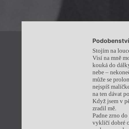
Podobenství
Stojím na louc
Visí na mně mo
kouká do dálk
nebe – nekoneč
může se prolom
nejspíš malíčk
na ten dávat p
Když jsem v pě
zradil mě.
Padne zrno do
vyklíčí dobré o