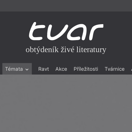
obtýdeník živé literatury
Témata
Ravt
Akce
Příležitosti
Tvárnice
ické literatuře
icistika
zí
eflexe
onialismu