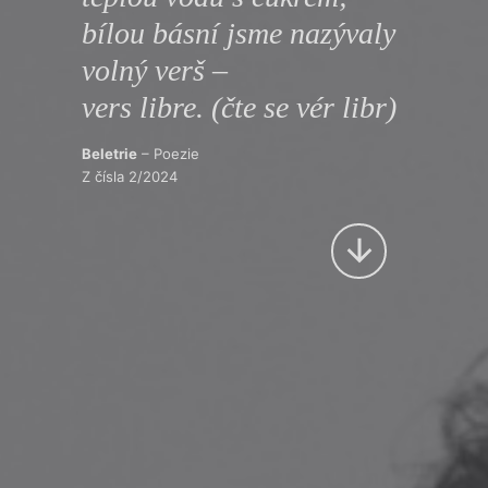
Výroční cen
bílou básní jsme nazývaly
volný verš –
vers libre. (čte se vér libr)
Beletrie
– Poezie
Z čísla 2/2024