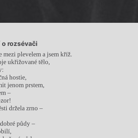
 o rozsévači
e mezi plevelem a jsem kříž.
je ukřižované tělo,
y:
ná hostie,
it jenom prstem,
em –
ozor!
sti držela zrno –
 dobré půdy –
bilí,