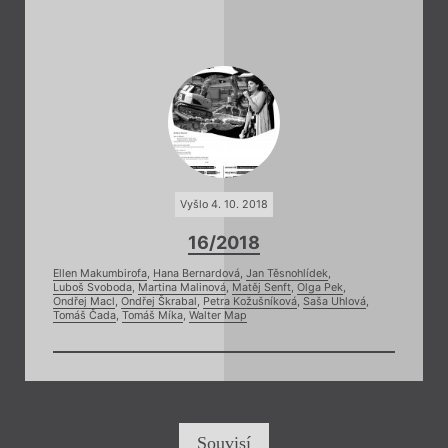
Vyšlo 4. 10. 2018
16/2018
Ellen Makumbirofa
,
Hana Bernardová
,
Jan Těsnohlídek
,
Luboš Svoboda
,
Martina Malinová
,
Matěj Senft
,
Olga Pek
,
Ondřej Macl
,
Ondřej Škrabal
,
Petra Kožušníková
,
Saša Uhlová
,
Tomáš Čada
,
Tomáš Míka
,
Walter Map
Souvisí