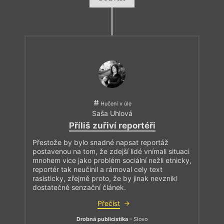
Hučení v úle
Saša Uhlová
Příliš zuřiví reportéři
Přestože by bylo snadné napsat reportáž
postavenou na tom, že zdejší lidé vnímali situaci
mnohem vice jako problém sociální nežli etnicky,
reportér tak neučinil a rámoval cely text
rasisticky, zřejmě proto, že by jinak nevznikl
dostatečně senzační článek.
Přečíst
Drobná publicistika
– Slovo