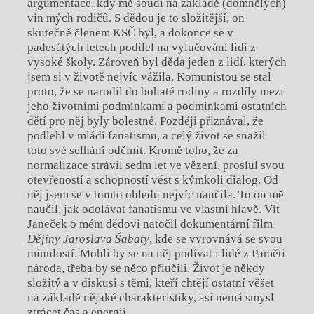
argumentace, kdy mě soudí na základě (domnělých)
vin mých rodičů. S dědou je to složitější, on
skutečně členem KSČ byl, a dokonce se v
padesátých letech podílel na vylučování lidí z
vysoké školy. Zároveň byl děda jeden z lidí, kterých
jsem si v životě nejvíc vážila. Komunistou se stal
proto, že se narodil do bohaté rodiny a rozdíly mezi
jeho životními podmínkami a podmínkami ostatních
dětí pro něj byly bolestné. Později přiznával, že
podlehl v mládí fanatismu, a celý život se snažil
toto své selhání odčinit. Kromě toho, že za
normalizace strávil sedm let ve vězení, proslul svou
otevřeností a schopností vést s kýmkoli dialog. Od
něj jsem se v tomto ohledu nejvíc naučila. To on mě
naučil, jak odolávat fanatismu ve vlastní hlavě. Vít
Janeček o mém dědovi natočil dokumentární film
Dějiny Jaroslava Šabaty
, kde se vyrovnává se svou
minulostí. Mohli by se na něj podívat i lidé z Paměti
národa, třeba by se něco přiučili. Život je někdy
složitý a v diskusi s těmi, kteří chtějí ostatní věšet
na základě nějaké charakteristiky, asi nemá smysl
ztrácet čas a energii.