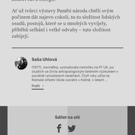
Ať už tvůrci výstavy Paměti národa chtěli svým
počinem dát najevo cokoli, tu-to složitost lidských
osudů, postojů, které se u mnohých vyvíjely,
příběhů selhání i velké odvahy – tuto složitost
zabíjejí.
Chviličku.
Saša Uhlová
Načítá se.
(1977), novinářka, vystudovala romistiku na FF UK, po
studiích se živila antropologickým terénním výzkumem v
sociálně vyloučených lokalitách. Čtyři roky učila na
Romské střední škole sociální v Kolíně, v letech ...
Profil
Sdílet na síti