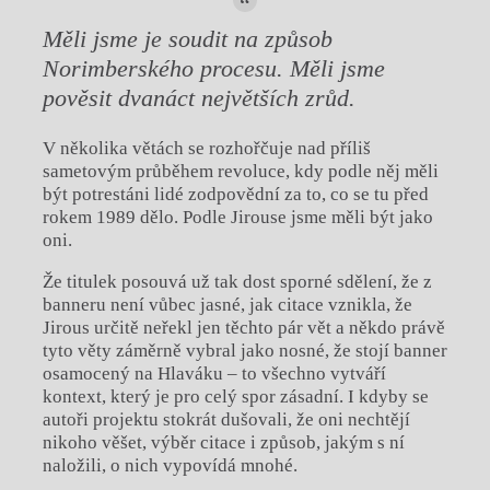
Měli jsme je soudit na způsob
Norimberského procesu. Měli jsme
pověsit dvanáct největších zrůd.
V několika větách se rozhořčuje nad příliš
sametovým průběhem revoluce, kdy podle něj měli
být potrestáni lidé zodpovědní za to, co se tu před
rokem 1989 dělo. Podle Jirouse jsme měli být jako
oni.
Že titulek posouvá už tak dost sporné sdělení, že z
banneru není vůbec jasné, jak citace vznikla, že
Jirous určitě neřekl jen těchto pár vět a někdo právě
tyto věty záměrně vybral jako nosné, že stojí banner
osamocený na Hlaváku – to všechno vytváří
kontext, který je pro celý spor zásadní. I kdyby se
autoři projektu stokrát dušovali, že oni nechtějí
nikoho věšet, výběr citace i způsob, jakým s ní
naložili, o nich vypovídá mnohé.