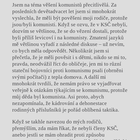
Jsem na téma věšení komunistů přecitlivělá. Za
posledních devětadvacet let jsem si mnohokrát
vyslechla, že měli být pověšeni moji rodiče, protože
jsou/byli komunisti. Když se ozvu, že v KSČ nebyli,
dozvím se většinou, že se do vězení dostali, protože
byli příliš levicoví i na komunisty. Zmatení jazyků
mě většinou vyřadí z následné diskuse – už nevím,
co bych měla odpovědět. Několikrát jsem si
přečetla, že je měli pověsit i s dětmi, nikdo se mi to,
pravda, neodvážil říct do obličeje, jen mi to různí
stateční bojovníci proti komunismu psali (obrněni
svými počítači) z tepla domova. A další mi
mnohokrát tvrdili, že nemám právo se vyjadřovat
veřejně k otázkám týkajícím se komunismu, protože
můj děda byl komunista. Asi proto, abych
nezapomínala, že kádrování a dehonestace
rodinných příslušníků je pořád oblíbená taktika.
Když se takhle navezou do mých rodičů,
přemýšlím, zda mám říkat, že nebyli členy KSČ,
anebo jestli se mám ohradit proti způsobu