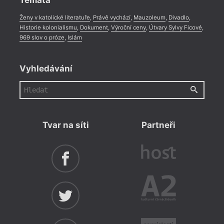
Témata
Ženy v katolické literatuře
,
Právě vychází
,
Mauzoleum
,
Divadlo
,
Historie kolonialismu
,
Dokument
,
Výroční ceny
,
Útvary Sylvy Ficové
,
969 slov o próze
,
Islám
Vyhledávání
Tvar na síti
Partneři