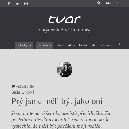
Menu
obtýdeník živé literatury
Rubriky
Témata
Ravt
Akce
Příležitosti
Tvárnice
Archiv
Beletrie
Ženy v katolické literatuře
Drobná publicistika
Právě vychází
Esejistika
Mauzoleum
Recenze a reflexe
Divadlo
Reportáže
Historie kolonialismu
Rozhovory
Dokument
Hučení v úle
Výroční ceny
Saša Uhlová
Prý jsme měli být jako oni
Jsem na téma věšení komunistů přecitlivělá. Za
posledních devětadvacet let jsem si mnohokrát
vyslechla, že měli být pověšeni moji rodiče,