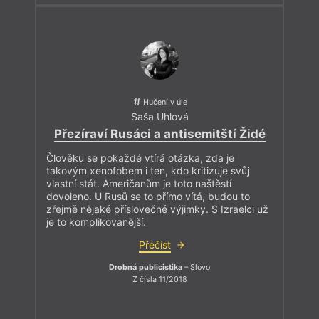
Hučení v úle
Saša Uhlová
Přezíraví Rusáci a antisemitští Židé
Člověku se pokaždé vtírá otázka, zda je
takovým xenofobem i ten, kdo kritizuje svůj
vlastní stát. Američanům je toto naštěstí
dovoleno. U Rusů se to přímo vítá, budou to
zřejmě nějaké příslovečné výjimky. S Izraelci už
je to komplikovanější.
Přečíst
Drobná publicistika
– Slovo
Z čísla 11/2018