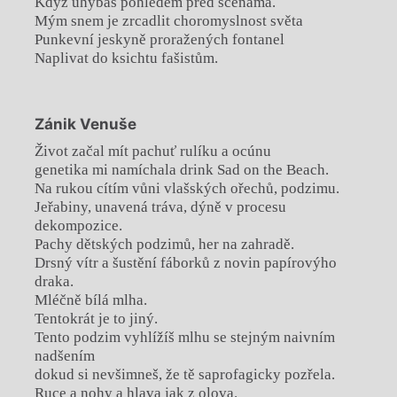
Když uhýbáš pohledem před scénama.
Mým snem je zrcadlit choromyslnost světa
Punkevní jeskyně proražených fontanel
Naplivat do ksichtu fašistům.
Zánik Venuše
Život začal mít pachuť rulíku a ocúnu
genetika mi namíchala drink Sad on the Beach.
Na rukou cítím vůni vlašských ořechů, podzimu.
Jeřabiny, unavená tráva, dýně v procesu
dekompozice.
Pachy dětských podzimů, her na zahradě.
Drsný vítr a šustění fáborků z novin papírovýho
draka.
Mléčně bílá mlha.
Tentokrát je to jiný.
Tento podzim vyhlížíš mlhu se stejným naivním
nadšením
dokud si nevšimneš, že tě saprofagicky pozřela.
Ruce a nohy a hlava jak z olova.