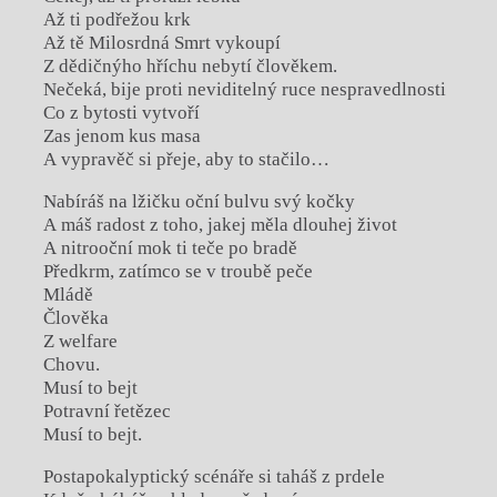
Až ti podřežou krk
Až tě Milosrdná Smrt vykoupí
Z dědičnýho hříchu nebytí člověkem.
Nečeká, bije proti neviditelný ruce nespravedlnosti
Co z bytosti vytvoří
Zas jenom kus masa
A vypravěč si přeje, aby to stačilo…
Nabíráš na lžičku oční bulvu svý kočky
A máš radost z toho, jakej měla dlouhej život
A nitrooční mok ti teče po bradě
Předkrm, zatímco se v troubě peče
Mládě
Člověka
Z welfare
Chovu.
Musí to bejt
Potravní řetězec
Musí to bejt.
Postapokalyptický scénáře si taháš z prdele