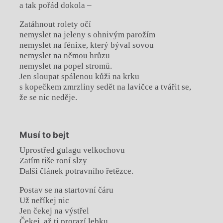
a tak pořád dokola –
Zatáhnout rolety očí
nemyslet na jeleny s ohnivým parožím
nemyslet na fénixe, který býval sovou
nemyslet na němou hrůzu
nemyslet na popel stromů.
Jen sloupat spálenou kůži na krku
s kopečkem zmrzliny sedět na lavičce a tvářit se,
že se nic neděje.
Musí to bejt
Uprostřed gulagu velkochovu
Zatím tiše roní slzy
Další článek potravního řetězce.
Postav se na startovní čáru
Už neříkej nic
Jen čekej na výstřel
Čekej, až ti prorazí lebku