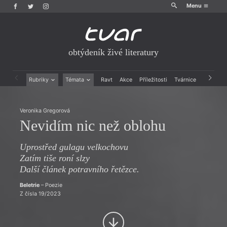
Menu
obtýdeník živé literatury
Rubriky
Témata
Ravt
Akce
Příležitosti
Tvárnice
Archiv
Beletrie
Ženy v katolické literatuře
Drobná publicistika
Právě vychází
Veronika Gregorová
Esejistika
Mauzoleum
Nevidím nic než oblohu
Recenze a reflexe
Divadlo
Reportáže
Historie kolonialismu
Uprostřed gulagu velkochovu
Rozhovory
Dokument
Zatím tiše roní slzy
Výroční ceny
Další článek potravního řetězce.
Beletrie
– Poezie
Z čísla 19/2023