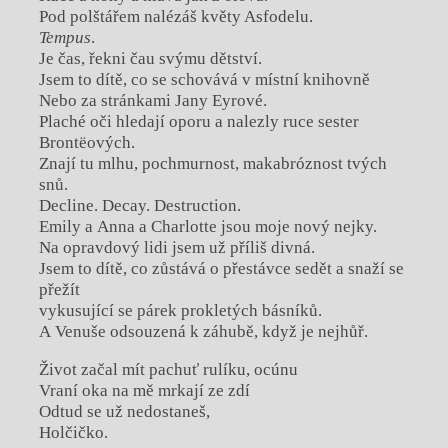
Pod polštářem nalézáš květy Asfodelu.
Tempus
.
Je čas, řekni čau svýmu dětství.
Jsem to dítě, co se schovává v místní knihovně
Nebo za stránkami Jany Eyrové.
Plaché oči hledají oporu a nalezly ruce sester
Brontëových.
Znají tu mlhu, pochmurnost, makabróznost tvých
snů.
Decline. Decay. Destruction.
Emily a Anna a Charlotte jsou moje nový nejky.
Na opravdový lidi jsem už příliš divná.
Jsem to dítě, co zůstává o přestávce sedět a snaží se
přežít
vykusující se párek prokletých básníků.
A Venuše odsouzená k záhubě, když je nejhůř.
Život začal mít pachuť rulíku, ocúnu
Vraní oka na mě mrkají ze zdí
Odtud se už nedostaneš,
Holčičko.