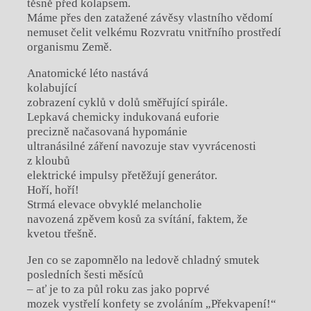
těsně před kolapsem.
Máme přes den zatažené závěsy vlastního vědomí
nemuset čelit velkému Rozvratu vnitřního prostředí
organismu Země.
Anatomické léto nastává
kolabující
zobrazení cyklů v dolů směřující spirále.
Lepkavá chemicky indukovaná euforie
precizně načasovaná hypománie
ultranásilné záření navozuje stav vyvrácenosti
z kloubů
elektrické impulsy přetěžují generátor.
Hoří, hoří!
Strmá elevace obvyklé melancholie
navozená zpěvem kosů za svítání, faktem, že
kvetou třešně.
Jen co se zapomnělo na ledově chladný smutek
posledních šesti měsíců
– ať je to za půl roku zas jako poprvé
mozek vystřelí konfety se zvoláním „Překvapení!“