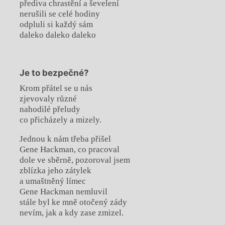
přediva chrastění a ševelení
nerušili se celé hodiny
odpluli si každý sám
daleko daleko daleko
Je to bezpečné?
Krom přátel se u nás
zjevovaly různé
nahodilé přeludy
co přicházely a mizely.
Jednou k nám třeba přišel
Gene Hackman, co pracoval
dole ve sběrně, pozoroval jsem
zblízka jeho zátylek
a umaštněný límec
Gene Hackman nemluvil
stále byl ke mně otočený zády
nevím, jak a kdy zase zmizel.