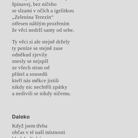
špinavej, bez ničeho
se slzami v očích a igelitkou
„Zelenina Terezín“
otřesen náhlým prozřením
že věci nedrží samy od sebe.
Ty věci si ale stejně držely
ty peníze se stejně zase
odněkud zjevily
snesly se nejspíš
ze všech stran od
přátel a sousedů
kteří nás měkce jistili
nikdy nic nechtěli zpátky
a nedivili se nikdy ničemu.
Daleko
Když jsem třeba
občas v té naší místnosti