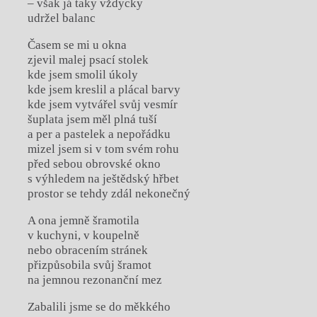
– však já taky vždycky
udržel balanc
Časem se mi u okna
zjevil malej psací stolek
kde jsem smolil úkoly
kde jsem kreslil a plácal barvy
kde jsem vytvářel svůj vesmír
šuplata jsem měl plná tuší
a per a pastelek a nepořádku
mizel jsem si v tom svém rohu
před sebou obrovské okno
s výhledem na ještědský hřbet
prostor se tehdy zdál nekonečný
A ona jemně šramotila
v kuchyni, v koupelně
nebo obracením stránek
přizpůsobila svůj šramot
na jemnou rezonanční mez
Zabalili jsme se do měkkého