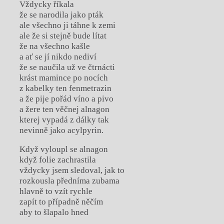
Vždycky říkala
že se narodila jako pták
ale všechno ji táhne k zemi
ale že si stejně bude lítat
že na všechno kašle
a ať se jí nikdo nediví
že se naučila už ve čtrnácti
krást mamince po nocích
z kabelky ten fenmetrazin
a že pije pořád víno a pivo
a žere ten věčnej alnagon
kterej vypadá z dálky tak
nevinně jako acylpyrin.
Když vyloupl se alnagon
když folie zachrastila
vždycky jsem sledoval, jak to
rozkousla předníma zubama
hlavně to vzít rychle
zapít to případně něčím
aby to šlapalo hned