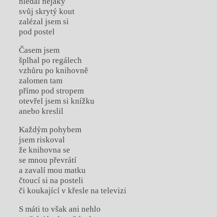
hledal nějaký
svůj skrytý kout
zalézal jsem si
pod postel
Časem jsem
šplhal po regálech
vzhůru po knihovně
zalomen tam
přímo pod stropem
otevřel jsem si knížku
anebo kreslil
Každým pohybem
jsem riskoval
že knihovna se
se mnou převrátí
a zavalí mou matku
čtoucí si na posteli
či koukající v křesle na televizi
S máti to však ani nehlo