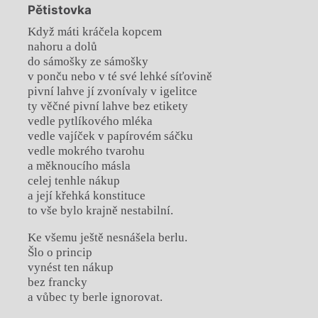
Pětistovka
Když máti kráčela kopcem
nahoru a dolů
do sámošky ze sámošky
v ponču nebo v té své lehké síťovině
pivní lahve jí zvonívaly v igelitce
ty věčné pivní lahve bez etikety
vedle pytlíkového mléka
vedle vajíček v papírovém sáčku
vedle mokrého tvarohu
a měknoucího másla
celej tenhle nákup
a její křehká konstituce
to vše bylo krajně nestabilní.
Ke všemu ještě nesnášela berlu.
Šlo o princip
vynést ten nákup
bez francky
a vůbec ty berle ignorovat.