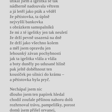
utíkal jsem a igelitka se tak
nádherně nadouvala větrem
a já letěl jako pták a věděl
že pětistovka, ta úplně
nejvyšší bankovka
s obrázkem samopalníků
že mi z té igelitky jen tak neuletí
že drží pevně usazená na dně
že drží jako všechno kolem
a měl jsem opravdu jen
lehounký závan pochybnosti
jak ta igelitka vlála a vlála
a boty duněly po udusané hlíně
pak ještě doběhnout ten
kousíček po silnici do krámu –
a pětistovka byla pryč.
Nechápal jsem nic
dlouho jsem ten papírek hledal
chodil zoufale pěšinou nahoru dolů
rozhrnoval trávu, pampelišky, porost
domů jsem přišel orvanej,