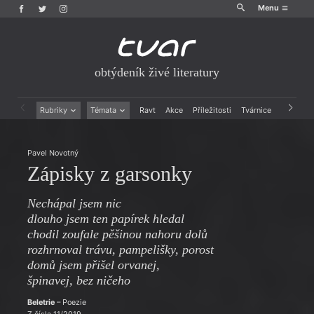
Menu
obtýdeník živé literatury
Rubriky
Témata
Ravt
Akce
Příležitosti
Tvárnice
Archiv
Beletrie
Ženy v katolické literatuře
Drobná publicistika
Právě vychází
Pavel Novotný
Esejistika
Mauzoleum
Zápisky z garsonky
Recenze a reflexe
Divadlo
Reportáže
Historie kolonialismu
Nechápal jsem nic
Rozhovory
Dokument
dlouho jsem ten papírek hledal
Výroční ceny
chodil zoufale pěšinou nahoru dolů
rozhrnoval trávu, pampelišky, porost
domů jsem přišel orvanej,
špinavej, bez ničeho
Beletrie
– Poezie