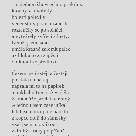
– najednou šlo všechno prokřupat
klouby se uvolnily
bolesti polevily
večer stíny prstů a zápěstí
roztančily se po stěnách
a vytvářely zvířecí siluety.
Neměl jsem na ni:
uměla krásně zalomit palec
až hluboko za zápěstí
dotknout se předloktí.
Časem mě častěji a častěji
posílala na nákup
napsala mi to na papírek
a pokladní Irena už věděla
že mi může prodat lahvový.
A jednou jsem zase utíkal
letěl jsem už úplně najisto
z kopce dolů do sámošky
vzal jsem to oklikou
z druhý strany po pěšině