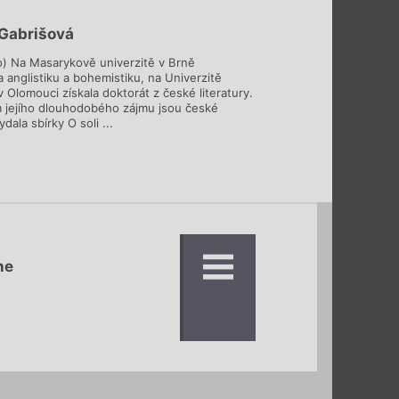
Gabrišová
o) Na Masarykově univerzitě v Brně
 anglistiku a bohemistiku, na Univerzitě
 Olomouci získala doktorát z české literatury.
jejího dlouhodobého zájmu jsou české
dala sbírky O soli ...
ne