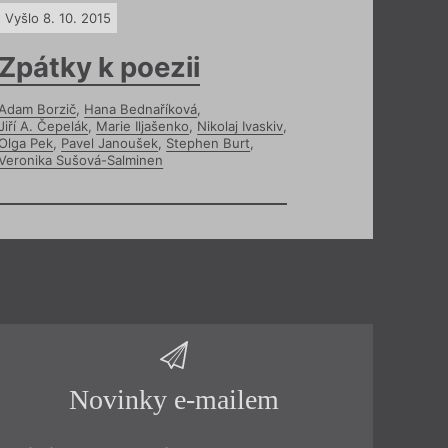
Vyšlo 8. 10. 2015
Zpátky k poezii
Adam Borzič
,
Hana Bednaříková
,
Jiří A. Čepelák
,
Marie Iljašenko
,
Nikolaj Ivaskiv
,
Olga Pek
,
Pavel Janoušek
,
Stephen Burt
,
Veronika Sušová-Salminen
Novinky e-mailem