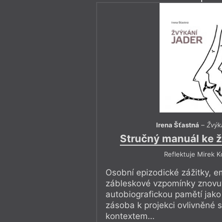
Irena Šťastná
–
Žvýk
Stručný manuál ke ž
Reflektuje Mirek K
Osobní epizodické zážitky, e
zábleskové vzpomínky znov
autobiografickou pamětí jako 
zásoba k projekci ovlivněné 
kontextem…