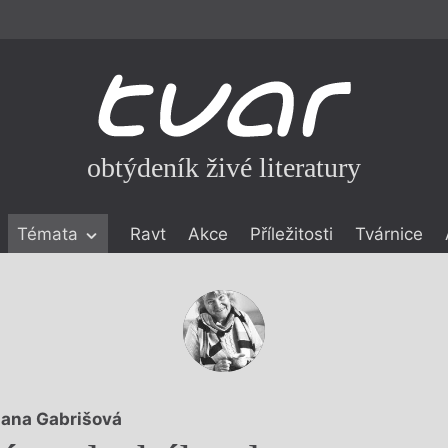
obtýdeník živé literatury
Témata
Ravt
Akce
Příležitosti
Tvárnice
ické literatuře
icistika
zí
eflexe
onialismu
ana Gabrišová