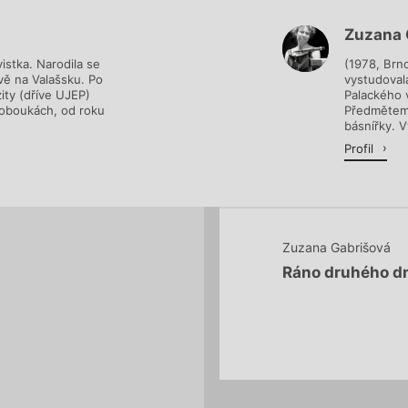
Zuzana 
Načítá se.
vistka. Narodila se
(1978, Brn
vě na Valašsku. Po
vystudovala
ity (dříve UJEP)
Palackého v
loboukách, od roku
Předmětem 
básnířky. Vy
Profil
Zuzana Gabrišová
Ráno druhého d