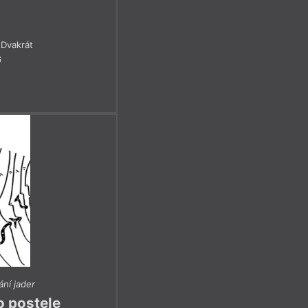
Dvakrát
6
ání jader
o postele