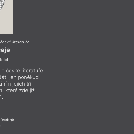
české literatuře
seje
briel
 o české literatuře
dát, jen poněkud
m jejích tří
, které zde již
4.
Dvakrát
6