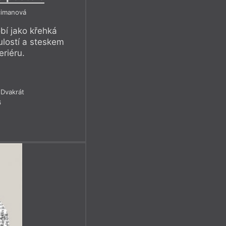
cimanová
bí jako křehká
lostí a steskem
eriéru.
Dvakrát
6