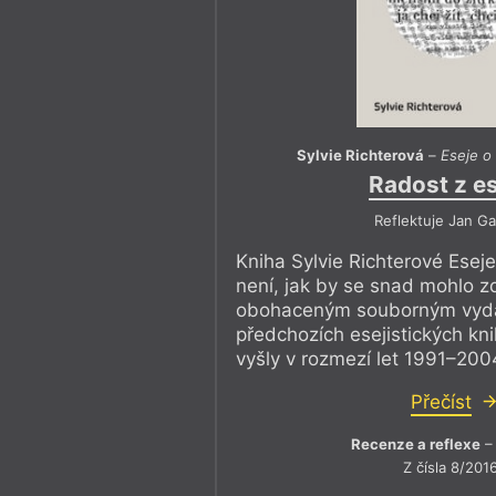
Sylvie Richterová
–
Eseje o 
Radost z e
Reflektuje Jan Ga
Kniha Sylvie Richterové Eseje
není, jak by se snad mohlo z
obohaceným souborným vydání
předchozích esejistických knih
vyšly v rozmezí let 1991–200
Přečíst
Recenze a reflexe
– 
Z čísla 8/201