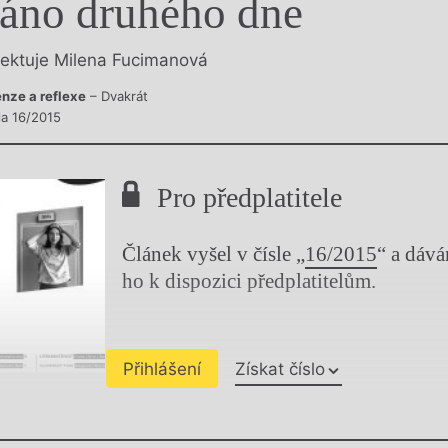
áno druhého dne
y
lektuje Milena Fucimanová
nze a reflexe
– Dvakrát
la 16/2015
Pro předplatitele
Článek vyšel v čísle „
16/2015
“ a dáv
ho k dispozici předplatitelům.
Přihlášení
Získat číslo
Chviličku.