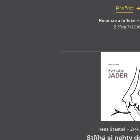
Přečíst
Recenze a reflexe
– 
Z čísla 7/201
Irena Šťastná
–
Žvýk
Stříhá si nehty d