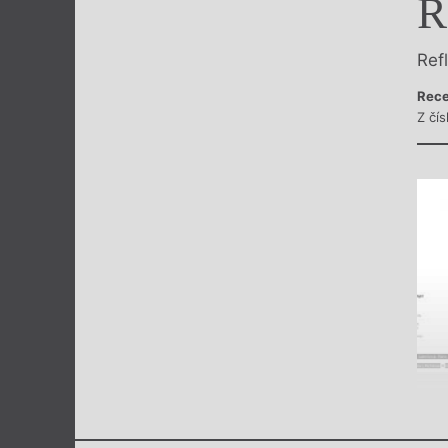
R
Výroční cen
Ref
Rece
Z čís