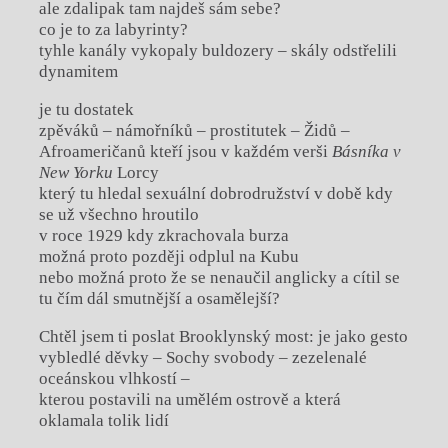
ale zdalipak tam najdeš sám sebe?
co je to za labyrinty?
tyhle kanály vykopaly buldozery – skály odstřelili
dynamitem
je tu dostatek
zpěváků – námořníků – prostitutek – Židů –
Afroameričanů kteří jsou v každém verši
Básníka v
New Yorku
Lorcy
který tu hledal sexuální dobrodružství v době kdy
se už všechno hroutilo
v roce 1929 kdy zkrachovala burza
možná proto později odplul na Kubu
nebo možná proto že se nenaučil anglicky a cítil se
tu čím dál smutnější a osamělejší?
Chtěl jsem ti poslat Brooklynský most: je jako gesto
vybledlé děvky – Sochy svobody – zezelenalé
oceánskou vlhkostí –
kterou postavili na umělém ostrově a která
oklamala tolik lidí