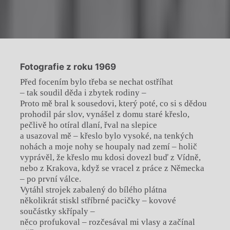
Fotografie z roku 1969
Před focením bylo třeba se nechat ostříhat
– tak soudil děda i zbytek rodiny –
Proto mě bral k sousedovi, který poté, co si s dědou
prohodil pár slov, vynášel z domu staré křeslo,
pečlivě ho otíral dlaní, řval na slepice
a usazoval mě – křeslo bylo vysoké, na tenkých
nohách a moje nohy se houpaly nad zemí – holič
vyprávěl, že křeslo mu kdosi dovezl buď z Vídně,
nebo z Krakova, když se vracel z práce z Německa
– po první válce.
Vytáhl strojek zabalený do bílého plátna
několikrát stiskl stříbrné pacičky – kovové
součástky skřípaly –
něco profukoval – rozčesával mi vlasy a začínal