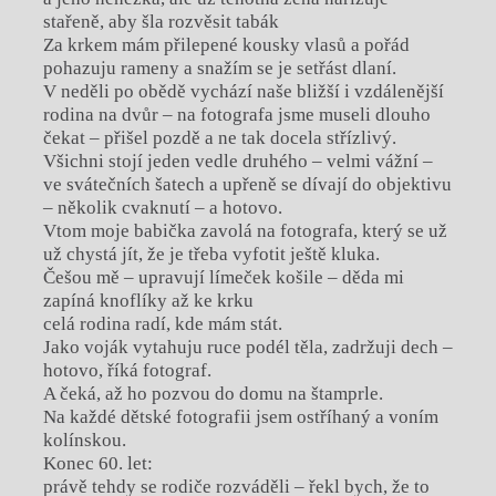
stařeně, aby šla rozvěsit tabák
Za krkem mám přilepené kousky vlasů a pořád
pohazuju rameny a snažím se je setřást dlaní.
V neděli po obědě vychází naše bližší i vzdálenější
rodina na dvůr – na fotografa jsme museli dlouho
čekat – přišel pozdě a ne tak docela střízlivý.
Všichni stojí jeden vedle druhého – velmi vážní –
ve svátečních šatech a upřeně se dívají do objektivu
– několik cvaknutí – a hotovo.
Vtom moje babička zavolá na fotografa, který se už
už chystá jít, že je třeba vyfotit ještě kluka.
Češou mě – upravují límeček košile – děda mi
zapíná knoflíky až ke krku
celá rodina radí, kde mám stát.
Jako voják vytahuju ruce podél těla, zadržuji dech –
hotovo, říká fotograf.
A čeká, až ho pozvou do domu na štamprle.
Na každé dětské fotografii jsem ostříhaný a voním
kolínskou.
Konec 60. let:
právě tehdy se rodiče rozváděli – řekl bych, že to