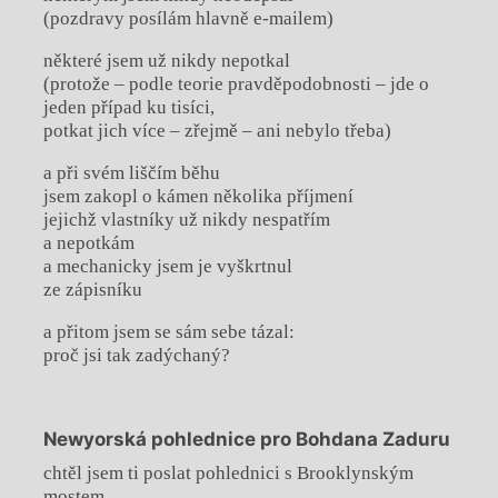
(pozdravy posílám hlavně e-mailem)
některé jsem už nikdy nepotkal
(protože – podle teorie pravděpodobnosti – jde o
jeden případ ku tisíci,
potkat jich více – zřejmě – ani nebylo třeba)
a při svém liščím běhu
jsem zakopl o kámen několika příjmení
jejichž vlastníky už nikdy nespatřím
a nepotkám
a mechanicky jsem je vyškrtnul
ze zápisníku
a přitom jsem se sám sebe tázal:
proč jsi tak zadýchaný?
Newyorská pohlednice pro Bohdana Zaduru
chtěl jsem ti poslat pohlednici s Brooklynským
mostem