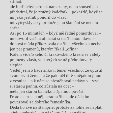
stříhat:
ale buď nebyl strojek namazaný, nebo soused jen
předstíral, že je zručný kadeřník – pokaždé, když se
mi jako jestřáb ponořil do vlasů,
mi vytryskly slzy, protože jeho škubání se nedalo
snést.
Asi po 15 minutách – když mě řádně pomordoval –
mi dovolil vstát a ohmatat si ostříhanou hlavu –
dobová móda přikazovala ostříhat všechno a nechat
jen pár pramenů, kterým říkali „ofina“.
Kolem vídeňského či krakovského křesla se válely
prameny vlasů, ve kterých se už přehrabovaly
slepice.
Věděl jsem o kadeřníkovi téměř všechno: že opustil
svou první ženu – a že pak měl dítě s nějakou jinou
z vesnice – a k nám se přestěhoval nedávno – vzal
si starou pannu, co zůstala na ocet –
měla jen starou babičku a špatnou pověst.
Proto jsem se u něj nerad stříhal, ale děda ho
považoval za dobrého řemeslníka.
Děda ho zve na štamprle, protože za tohle se neplatí
a jeho nehezká, ale už těhotná žena nařizuje