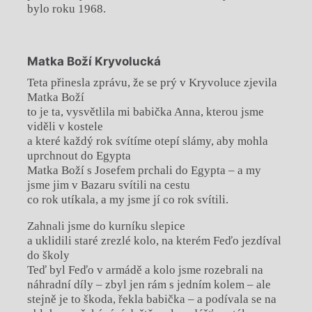
bylo roku 1968.
Matka Boží Kryvolucká
Teta přinesla zprávu, že se prý v Kryvoluce zjevila
Matka Boží
to je ta, vysvětlila mi babička Anna, kterou jsme
viděli v kostele
a které každý rok svítíme otepí slámy, aby mohla
uprchnout do Egypta
Matka Boží s Josefem prchali do Egypta – a my
jsme jim v Bazaru svítili na cestu
co rok utíkala, a my jsme jí co rok svítili.
Zahnali jsme do kurníku slepice
a uklidili staré zrezlé kolo, na kterém Feďo jezdíval
do školy
Teď byl Feďo v armádě a kolo jsme rozebrali na
náhradní díly – zbyl jen rám s jedním kolem – ale
stejně je to škoda, řekla babička – a podívala se na