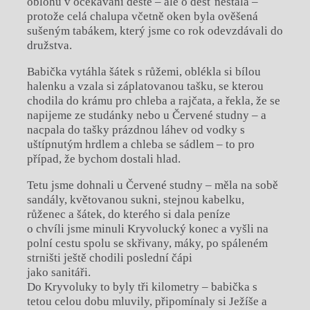
oblohu v očekávání deště – ale o déšť nestála –
protože celá chalupa včetně oken byla ověšená
sušeným tabákem, který jsme co rok odevzdávali do
družstva.
Babička vytáhla šátek s růžemi, oblékla si bílou
halenku a vzala si záplatovanou tašku, se kterou
chodila do krámu pro chleba a rajčata, a řekla, že se
napijeme ze studánky nebo u Červené studny – a
nacpala do tašky prázdnou láhev od vodky s
uštípnutým hrdlem a chleba se sádlem – to pro
případ, že bychom dostali hlad.
Tetu jsme dohnali u Červené studny – měla na sobě
sandály, květovanou sukni, stejnou kabelku,
růženec a šátek, do kterého si dala peníze
o chvíli jsme minuli Kryvolucký konec a vyšli na
polní cestu spolu se skřivany, máky, po spáleném
strništi ještě chodili poslední čápi
jako sanitáři.
Do Kryvoluky to byly tři kilometry – babička s
tetou celou dobu mluvily, připomínaly si Ježíše a