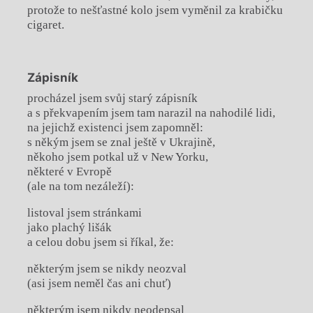
protože to nešťastné kolo jsem vyměnil za krabičku
cigaret.
Zápisník
procházel jsem svůj starý zápisník
a s překvapením jsem tam narazil na nahodilé lidi,
na jejichž existenci jsem zapomněl:
s někým jsem se znal ještě v Ukrajině,
někoho jsem potkal už v New Yorku,
některé v Evropě
(ale na tom nezáleží):
listoval jsem stránkami
jako plachý lišák
a celou dobu jsem si říkal, že:
některým jsem se nikdy neozval
(asi jsem neměl čas ani chuť)
některým jsem nikdy neodepsal