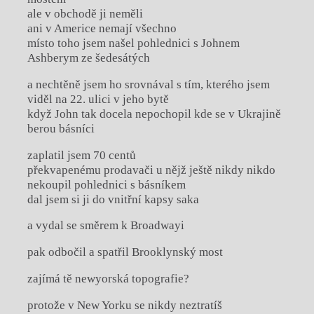
ale v obchodě ji neměli
ani v Americe nemají všechno
místo toho jsem našel pohlednici s Johnem
Ashberym ze šedesátých
a nechtěně jsem ho srovnával s tím, kterého jsem
viděl na 22. ulici v jeho bytě
když John tak docela nepochopil kde se v Ukrajině
berou básníci
zaplatil jsem 70 centů
překvapenému prodavači u nějž ještě nikdy nikdo
nekoupil pohlednici s básníkem
dal jsem si ji do vnitřní kapsy saka
a vydal se směrem k Broadwayi
pak odbočil a spatřil Brooklynský most
zajímá tě newyorská topografie?
protože v New Yorku se nikdy neztratíš