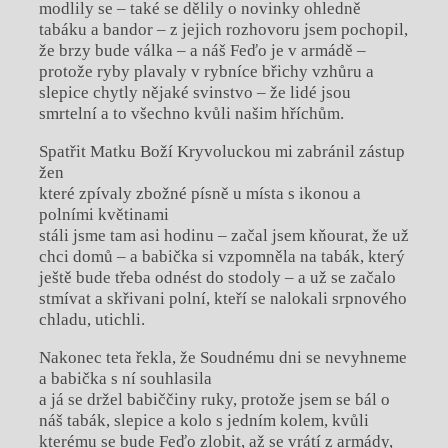
modlily se – také se dělily o novinky ohledně
tabáku a bandor – z jejich rozhovoru jsem pochopil,
že brzy bude válka – a náš Feďo je v armádě –
protože ryby plavaly v rybníce břichy vzhůru a
slepice chytly nějaké svinstvo – že lidé jsou
smrtelní a to všechno kvůli našim hříchům.
Spatřit Matku Boží Kryvoluckou mi zabránil zástup
žen
které zpívaly zbožné písně u místa s ikonou a
polními květinami
stáli jsme tam asi hodinu – začal jsem kňourat, že už
chci domů – a babička si vzpomněla na tabák, který
ještě bude třeba odnést do stodoly – a už se začalo
stmívat a skřivani polní, kteří se nalokali srpnového
chladu, utichli.
Nakonec teta řekla, že Soudnému dni se nevyhneme
a babička s ní souhlasila
a já se držel babiččiny ruky, protože jsem se bál o
náš tabák, slepice a kolo s jedním kolem, kvůli
kterému se bude Feďo zlobit, až se vrátí z armády,