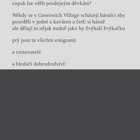
copak lze věřit prodejným děvkám?
Někdy se v Greenwich Village scházejí básníci aby
poseděli v jedné z kaváren a četli si básně
ale dělají to nějak nudně jako by žvýkali žvýkačku
prý jsou tu všichni emigranti
a cestovatelé
a hledači dobrodružství:
jako Gombrowicz který zanechal v Buenos Aires
Zavřít menu
víc podpisů na účtenkách Banko Polaco než kolik
napsal textů
jako Witkacy – věčný turista a obyvatel
iTvar
Zakopaného – který z neznámých příčin zkraje
obtýdeník živé literatury
války odjel do Přemyšlu (nebo někam tam) a
Zavřít
spáchal sebevraždu
Aktuální číslo
Tvárnice
jako Bruno Schulz s prostřelenou hlavou u
Ravt
O časopisu Tvar
skořicového krámu v jedné z uliček Drohobyče