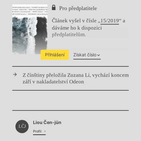
Pro předplatitele
Článek vyšel v čísle „
15/2019
“ a
dáváme ho k dispozici
předplatitelům.
Přihlášení
Získat číslo
Z čínštiny přeložila Zuzana Li, vychází koncem
září v nakladatelství Odeon
Chviličku.
Liou Čen-jün
Načítá se.
LČJ
Profil