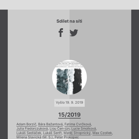
Sdílet na síti
Vyšlo 19. 9. 2019
15/2019
Adam Borzič
,
Bára Bažantová
,
Fatima Cvrčková
,
Julia Fiedorczuková
,
Liou Čen-jün
,
Lucie Smolková
,
Lukáš Sedláček
,
Lukáš Senft
,
Matěj Stropnický
,
Max Czollek
,
Milena Slavická (M. S.)
,
Peter Prokopec