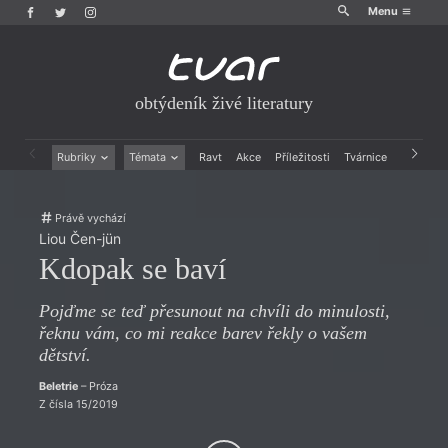
Menu
obtýdeník živé literatury
Rubriky
Témata
Ravt
Akce
Příležitosti
Tvárnice
Archiv
Beletrie
Ženy v katolické literatuře
Drobná publicistika
Právě vychází
Právě vychází
Esejistika
Mauzoleum
Liou Čen-jün
Recenze a reflexe
Divadlo
Kdopak se baví
Reportáže
Historie kolonialismu
Rozhovory
Dokument
Pojďme se teď přesunout na chvíli do minulosti,
Výroční ceny
řeknu vám, co mi reakce barev řekly o vašem
dětství.
Beletrie
– Próza
Z čísla 15/2019