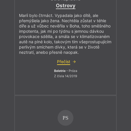
Ostrovy
Maríi bylo čtrnáct. Vypadala jako dítě, ale
přemýšlela jako žena. Nechtěla zůstat v téhle
díře a už vůbec nevěřila v Boha, toho směšného
impotenta, jak mi po týdnu s jemnou dávkou
provokace sdělila, a smála se v klimatizovaném
autě na plné kolo, takovým tím všeprostupujícím
perlivým smíchem dívky, která se v životě
neztratí, anebo přesně naopak.
Přečíst
Beletrie
– Próza
Z čísla 14/2019
PS