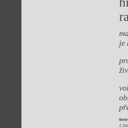
h
Výroční cen
r
ma
je
pr
ži
vo
ob
př
Bele
Z čí