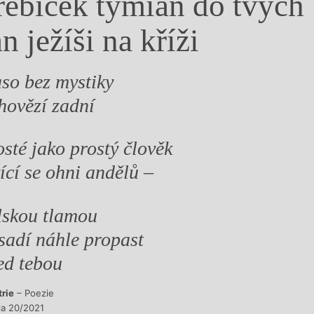
řebíček tymián do tvých
y
an ježíši na kříži
so bez mystiky
 hovězí zadní
osté jako prostý člověk
vící se ohni andělů –
lskou tlamou
sadí náhle propast
ed tebou
trie
– Poezie
sla 20/2021