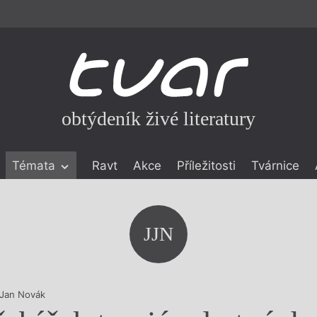
obtýdeník živé literatury
Témata
Ravt
Akce
Příležitosti
Tvárnice
ické literatuře
icistika
zí
JJN
eflexe
onialismu
 Jan Novák