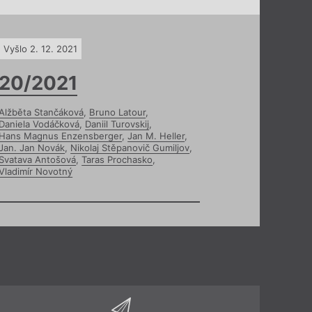
Vyšlo 2. 12. 2021
20/2021
Alžběta Stančáková
,
Bruno Latour
,
Daniela Vodáčková
,
Daniil Turovskij
,
Hans Magnus Enzensberger
,
Jan M. Heller
,
Jan. Jan Novák
,
Nikolaj Stěpanovič Gumiljov
,
Svatava Antošová
,
Taras Prochasko
,
Vladimír Novotný