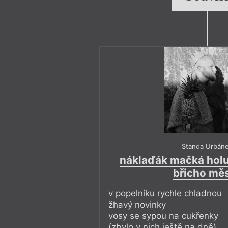
Standa Urbán
náklaďák mačká holu
břicho mě
v popelníku rychle chladnou
žhavý novinky
vosy se sypou na cukřenky
(zbylo v nich ještě na dně)