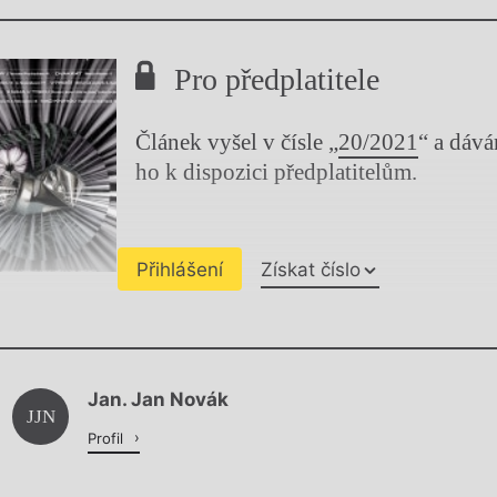
Pro předplatitele
Článek vyšel v čísle „
20/2021
“ a dáv
ho k dispozici předplatitelům.
Přihlášení
Získat číslo
Chviličku.
Jan. Jan Novák
Načítá se.
JJN
Profil