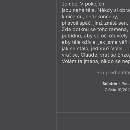
Je noc. V pokojích
jsou nahá těla. Někdy si obra
k ničemu, nedokončený,
přisvojí spáč, jímž zmítá sen.
Zda dotknu se toho ramena, 
pobídnu, aby se oči otevřely, 
aby těla oživla, jak jsme věřili
jak se stalo, jednou? Volej,
vrať se, Claude, vrať se Enzo
Volám ta jména, nikdo se ne
Pro předplatit
Beletrie
– Poez
Z čísla 19/202