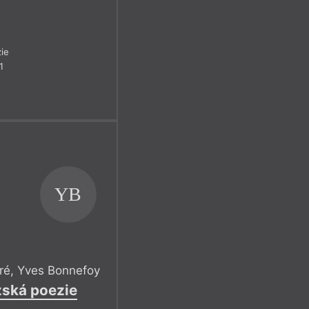
ie
1
YB
ré
,
Yves Bonnefoy
ská poezie