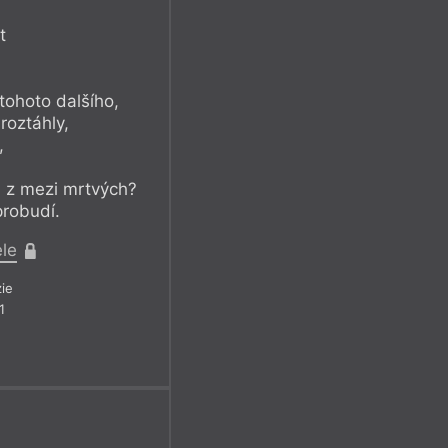
t
tohoto dalšího,
roztáhly,
,
, z mezi mrtvých?
probudí.
ele
ie
1