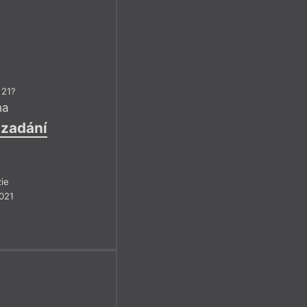
 21?
ha
 zadání
ie
021