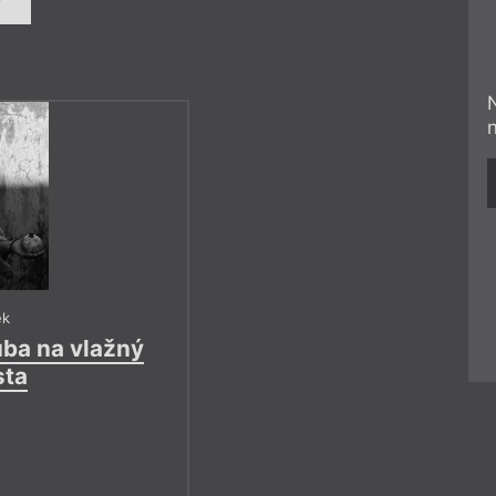
ek
ba na vlažný
sta