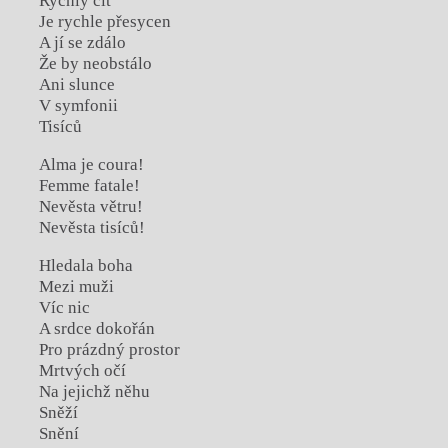
Rychlý cit
Je rychle přesycen
A jí se zdálo
Že by neobstálo
Ani slunce
V symfonii
Tisíců
Alma je coura!
Femme fatale!
Nevěsta větru!
Nevěsta tisíců!
Hledala boha
Mezi muži
Víc nic
A srdce dokořán
Pro prázdný prostor
Mrtvých očí
Na jejichž něhu
Sněží
Snění