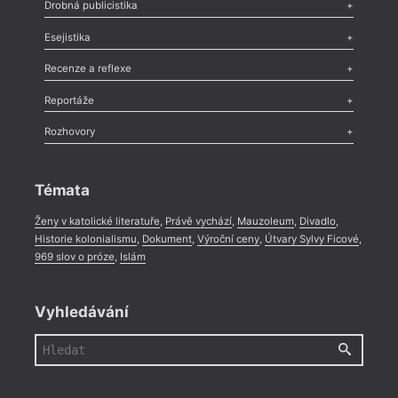
Poezie
,
Próza
,
Dokumenty
,
Drama
,
Celá rubrika
Drobná publicistika
Odlesk
,
Zasláno
,
Nezařazené
,
Novinky v Tvaru
,
Slovo
,
Výročí
,
Esejistika
Nekrolog
,
Glosa
,
Sloupek
,
Pozvánka
,
Literární soutěž
,
Komentář
,
Celá rubrika
Esej
,
Pádlo
,
Úvaha
,
Texty
,
Studie
,
Celá rubrika
Recenze a reflexe
Recenze
,
Dvakrát
,
Horké párky
,
969 slov o próze
,
Reportáže
Méně slov o próze
,
Celá rubrika
Literární zítřky
,
Reportáž
,
Literární život
,
Divadlo
,
Kritický ohlas
,
Rozhovory
Celá rubrika
Rozhovor
,
Anketa
,
Celá rubrika
Témata
Ženy v katolické literatuře
,
Právě vychází
,
Mauzoleum
,
Divadlo
,
Historie kolonialismu
,
Dokument
,
Výroční ceny
,
Útvary Sylvy Ficové
,
969 slov o próze
,
Islám
Vyhledávání