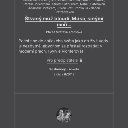
Ondřejem Maclem, Miloslavem Topinkou, Marií Šťastnou,
Petrem Borkovcem, Karlem Pazourkem, Natálií Paterovou,
Adamem Borzičem, Jitkou Bret Srbovou a Zdenou
Bratršovskou
Štvaný muž bloudí, Muso, sinými
moři…
Ptá se Svatava Antošová
Ponořit se do antického světa jako do živé vody
je nezbytné, abychom se přestali rozpadat v
moderní prach. (Sylvie Richterová)
Pro předplatitele
Rozhovory
– Anketa
Z čísla 6/2018