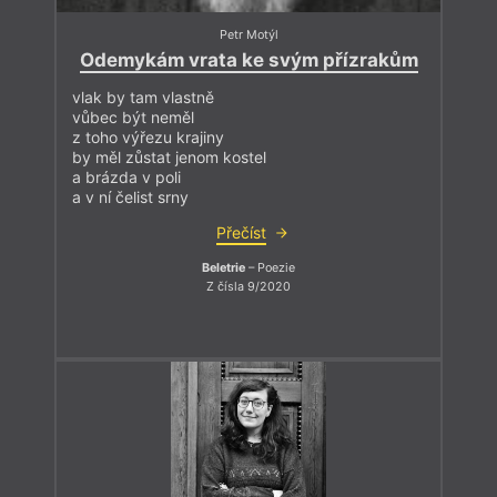
Petr Motýl
Odemykám vrata ke svým přízrakům
vlak by tam vlastně
vůbec být neměl
z toho výřezu krajiny
by měl zůstat jenom kostel
a brázda v poli
a v ní čelist srny
Přečíst
Beletrie
– Poezie
Z čísla 9/2020