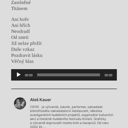
Zastíněné
Titánem
Ani hoře
Ani hřích
Neodradí
Od smrti
Již nelze přežít
Duše vzkaz
Pozdravit lásku
Věčný hlas
Audio
00:00
00:00
Player
Chviličku.
Aleš Kauer
Načítá se.
(1974) je výtvarník, básník, performer, zakladatel
bibliofilského nakladatelství Adolescent, několika
avantgardních hudebních projektů, organizátor kulturních
akcí a literárně-hudebního festivalu Kvílení. Graficky
a výtvarně doprovodil mnoho knih a časopisů. Od roku
2002 žil ...