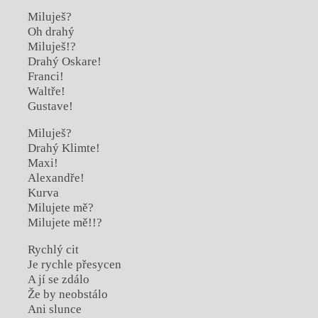
Miluješ?
Oh drahý
Miluješ!?
Drahý Oskare!
Franci!
Waltře!
Gustave!
Miluješ?
Drahý Klimte!
Maxi!
Alexandře!
Kurva
Milujete mě?
Milujete mě!!?
Rychlý cit
Je rychle přesycen
A jí se zdálo
Že by neobstálo
Ani slunce