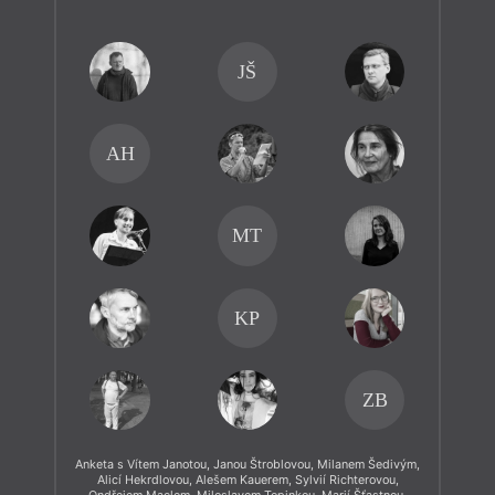
JŠ
AH
MT
KP
ZB
Anketa s Vítem Janotou, Janou Štroblovou, Milanem Šedivým,
Alicí Hekrdlovou, Alešem Kauerem, Sylvií Richterovou,