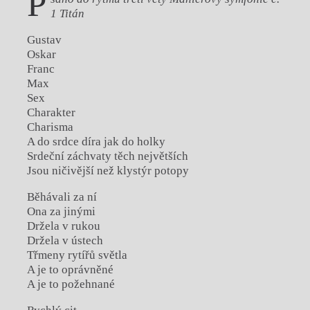
P
1 Titán
Gustav
Oskar
Franc
Max
Sex
Charakter
Charisma
A do srdce díra jak do holky
Srdeční záchvaty těch největších
Jsou ničivější než klystýr potopy
Běhávali za ní
Ona za jinými
Držela v rukou
Držela v ústech
Třmeny rytířů světla
A je to oprávněné
A je to požehnané