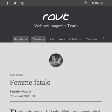
Menu
Webový magazín Tvaru
Rubriky
Témata
Ravt
Akce
Příležitosti
Tvárnice
Archiv
Beletrie
Ženy v katolické literatuře
Drobná publicistika
Právě vychází
Esejistika
Mauzoleum
Recenze a reflexe
Divadlo
Reportáže
Historie kolonialismu
Rozhovory
Dokument
Aleš Kauer
Výroční ceny
Femme fatale
Beletrie
– Poezie
revue Ravt 10/2020
sáno do rytmu třetí věty Mahlerovy symfonie č.