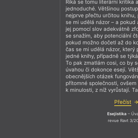
Říká se tomu literární kritika 
jednoduché. Většinou postupuj
nejprve přečtu určitou knihu, 
se mi udělá názor – a pokud
jej pomocí slov adekvátně zf
se snažím, aby potenciální čt
pokud možno dočetl až do ko
čas se mi udělá názor, který 
jedné knihy, případně se týká 
To pak zmatlám cosi, co by s
úvahou či dokonce esejí. Větš
obecnějších otázek fungování 
přítomné společnosti, ovšem 
k minulosti, z níž vyrůstají. Ta
Přečíst
Esejistika
– Úv
revue Ravt 3/2