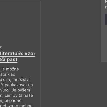
ek
literatuře: vzor
čí past
e je možné
apříklad
í díla, množství
 či poukazovat na
vůrci. Je ovšem
m, čím by ta naše
ní, případně
kteří za to mohou.