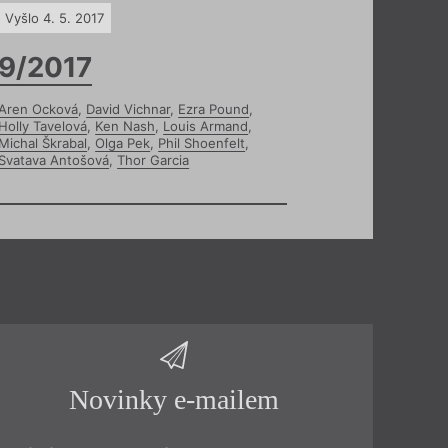
Vyšlo 4. 5. 2017
9/2017
Aren Ocková
,
David Vichnar
,
Ezra Pound
,
Holly Tavelová
,
Ken Nash
,
Louis Armand
,
Michal Škrabal
,
Olga Pek
,
Phil Shoenfelt
,
Svatava Antošová
,
Thor Garcia
Novinky e-mailem