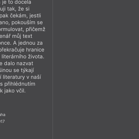
a je to docela
i tak, že si
pak čekám, jestli
 ano, pokouším se
ormulovat, přičemž
enář můj text
nce. A jednou za
překračuje hranice
literárního života.
e dalo nazvat
inou se týkají
literatury v naší
s přihlédnutím
k jako včil.
aha
017