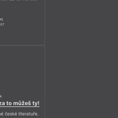
ej
017
ek
 za to můžeš ty!
 české literatuře.