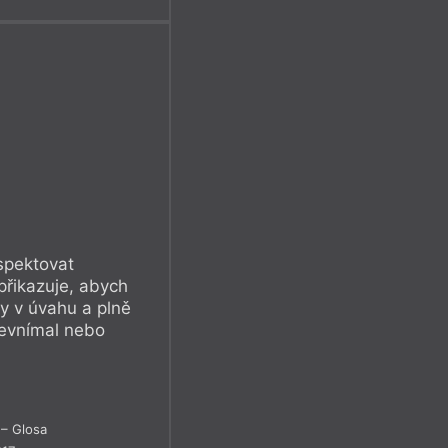
espektovat
přikazuje, abych
dy v úvahu a plně
nevnímal nebo
– Glosa