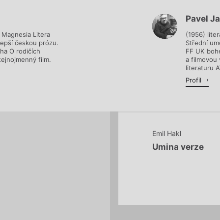
Pavel J
Načítá se.
 Magnesia Litera
(1956) lite
epší českou prózu.
Střední um
iha O rodičích
FF UK bohe
tejnojmenný film.
a filmovou
literaturu A
Profil
Emil Hakl
Umina verze