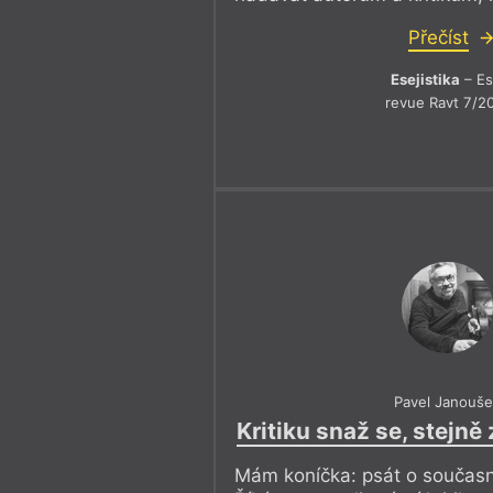
Přečíst
Esejistika
– Es
revue Ravt 7/2
Pavel Janouš
Kritiku snaž se, stejně
Mám koníčka: psát o současné