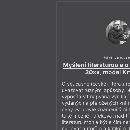
Pavel Janouš
Myšlení literaturou a o 
20xx, model Krt
O současné (české) literatuř
uvažovat různými způsoby. N
vypočítávat napsaná vynikajíc
vydaných a přeložených knih
ceny vydobyté znamenitými t
také možné hořekovat nad tí
literaturu mohla být a čím ne
nadávat autorům a kritikům, 