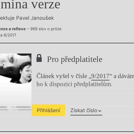
mina verze
y
lektuje Pavel Janoušek
nze a reflexe
– 969 slov o próze
la 9/2017
Pro předplatitele
Článek vyšel v čísle „
9/2017
“ a dává
ho k dispozici předplatitelům.
Přihlášení
Získat číslo
Chviličku.