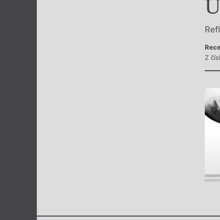
U
Výroční cen
Ref
Rece
Z čís