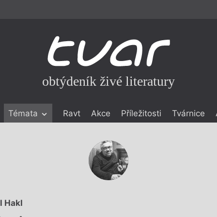
obtýdeník živé literatury
Témata
Ravt
Akce
Příležitosti
Tvárnice
ické literatuře
icistika
zí
eflexe
onialismu
l Hakl