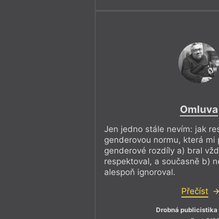
Omluva
Jen jedno stále nevím: jak r
genderovou normu, která mi 
genderové rozdíly a) bral vž
respektoval, a současně b) 
alespoň ignoroval.
Přečíst
Drobná publicistika