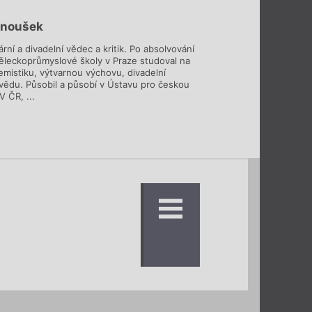
anoušek
rární a divadelní vědec a kritik. Po absolvování
ěleckoprůmyslové školy v Praze studoval na
mistiku, výtvarnou výchovu, divadelní
 vědu. Působil a působí v Ústavu pro českou
V ČR, ...