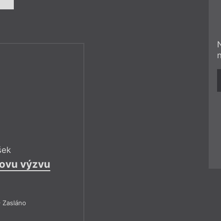
šek
tovu výzvu
 Zasláno