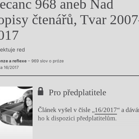
ecanc 968 aneb Nad
y
opisy čtenářů, Tvar 200
017
lektuje red
nze a reflexe
– 969 slov o próze
la 16/2017
Pro předplatitele
Článek vyšel v čísle „
16/2017
“ a dáv
ho k dispozici předplatitelům.