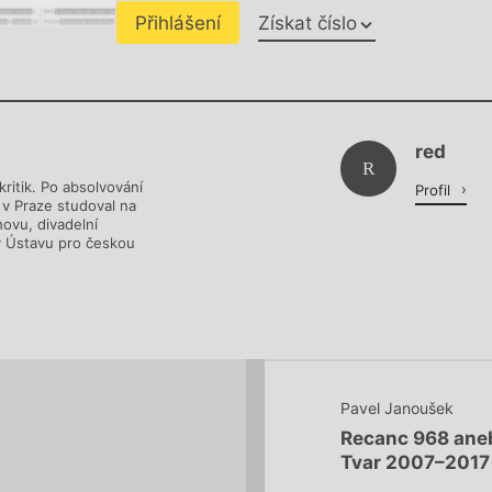
Přihlášení
Získat číslo
Chviličku.
red
Načítá se.
R
kritik. Po absolvování
Profil
v Praze studoval na
ovu, divadelní
 v Ústavu pro českou
Pavel Janoušek
Recanc 968 aneb
Tvar 2007–2017