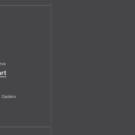
zva
art
 Zasláno