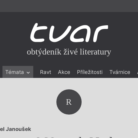
obtýdeník živé literatury
Témata
Ravt
Akce
Příležitosti
Tvárnice
ické literatuře
icistika
zí
R
eflexe
onialismu
el Janoušek