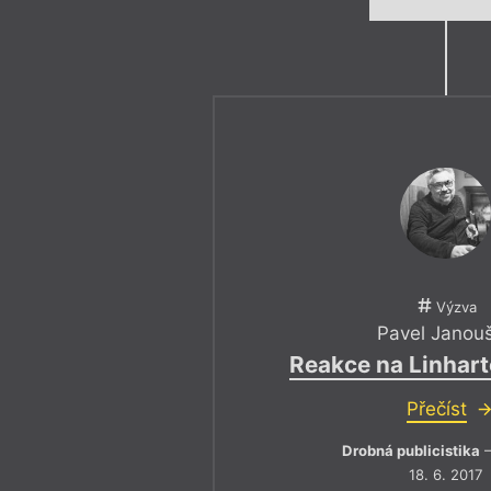
Výzva
Pavel Janou
Reakce na Linhar
Přečíst
Drobná publicistika
–
18. 6. 2017