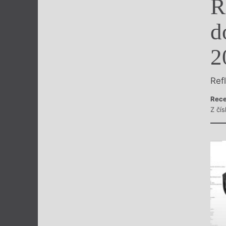
R
Výroční cen
d
2
Ref
Rece
Z čís