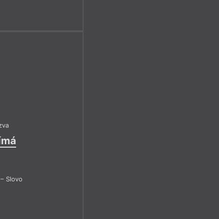
zva
jímá
– Slovo