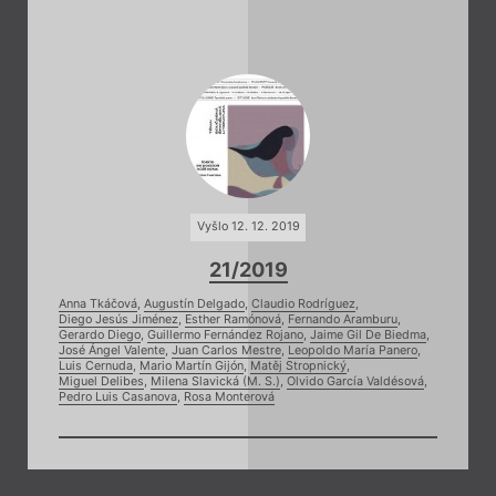
Vyšlo 12. 12. 2019
21/2019
Anna Tkáčová
,
Augustín Delgado
,
Claudio Rodríguez
,
Diego Jesús Jiménez
,
Esther Ramónová
,
Fernando Aramburu
,
Gerardo Diego
,
Guillermo Fernández Rojano
,
Jaime Gil De Biedma
,
José Ángel Valente
,
Juan Carlos Mestre
,
Leopoldo María Panero
,
Luis Cernuda
,
Mario Martín Gijón
,
Matěj Stropnický
,
Miguel Delibes
,
Milena Slavická (M. S.)
,
Olvido García Valdésová
,
Pedro Luis Casanova
,
Rosa Monterová