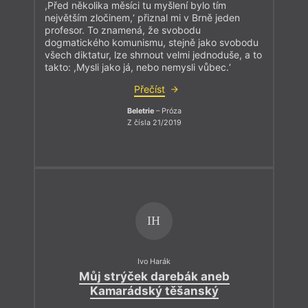
,Před několika měsíci tu myšlení bylo tím
největším zločinem,‘ přiznal mi v Brně jeden
profesor. To znamená, že svobodu
dogmatického komunismu, stejně jako svobodu
všech diktatur, lze shrnout velmi jednoduše, a to
takto: ,Mysli jako já, nebo nemysli vůbec.‘
Přečíst
Beletrie
– Próza
Z čísla 21/2019
IH
Ivo Harák
Můj strýček darebák aneb
Kamarádský těšanský