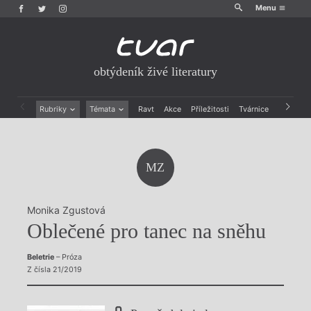
Menu
obtýdeník živé literatury
Rubriky
Témata
Ravt
Akce
Příležitosti
Tvárnice
Archiv
Beletrie
Ženy v katolické literatuře
Drobná publicistika
Právě vychází
Esejistika
Mauzoleum
MZ
Recenze a reflexe
Divadlo
Reportáže
Historie kolonialismu
Rozhovory
Dokument
Monika Zgustová
Výroční ceny
Oblečené pro tanec na sněhu
Beletrie
– Próza
Z čísla 21/2019