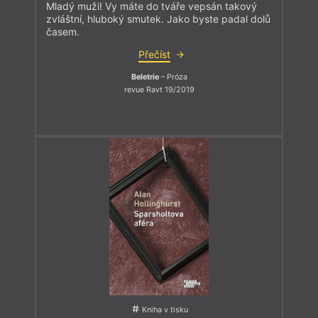
Mladý muži! Vy máte do tváře vepsán takový
zvláštní, hluboký smutek. Jako byste padal dolů
časem.
Přečíst
Beletrie
– Próza
revue Ravt 19/2019
Kniha v tisku