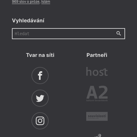
969 slov o próze
,
Islám
Vyhledávání
Tvar na síti
Partneři