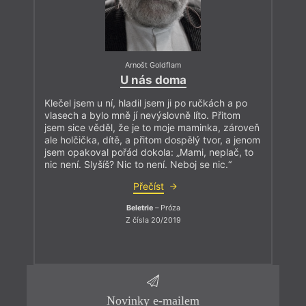
Arnošt Goldflam
U nás doma
Klečel jsem u ní, hladil jsem ji po ručkách a po
vlasech a bylo mně jí nevýslovně líto. Přitom
jsem sice věděl, že je to moje maminka, zároveň
ale holčička, dítě, a přitom dospělý tvor, a jenom
jsem opakoval pořád dokola: „Mami, neplač, to
nic není. Slyšíš? Nic to není. Neboj se nic.“
Přečíst
Beletrie
– Próza
Z čísla 20/2019
Novinky e-mailem