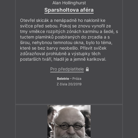
Alan Hollinghurst
Sparsholtova aféra
Otevřel skicák a nenápadně ho naklonil ke
svíčce před sebou. Pokoj se znovu vynořil ze
tmy vměkce rozpitých zónách karmínu a šedé, s
tuctem plamínků posbíraných do zrcadla a s
širou, nehybnou temnotou okna, bylo to téma,
které se bez barvy neobešlo. Přísvit svíček
zdůrazňoval prohlubně a výstupky těch
postarších tváří, hladil je a jemně karikoval.
Pro předplatitele
Beletrie
– Próza
Z čísla 20/2019