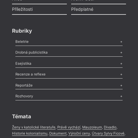
Příležitosti
Předplatné
Rubriky
Beletrie
Poezie
,
Próza
,
Dokumenty
,
Drama
,
Celá rubrika
Drobná publicistika
Odlesk
,
Zasláno
,
Nezařazené
,
Novinky v Tvaru
,
Slovo
,
Výročí
,
Esejistika
Nekrolog
,
Glosa
,
Sloupek
,
Pozvánka
,
Literární soutěž
,
Komentář
,
Celá rubrika
Esej
,
Pádlo
,
Úvaha
,
Texty
,
Studie
,
Celá rubrika
Recenze a reflexe
Recenze
,
Dvakrát
,
Horké párky
,
969 slov o próze
,
Reportáže
Méně slov o próze
,
Celá rubrika
Literární zítřky
,
Reportáž
,
Literární život
,
Divadlo
,
Kritický ohlas
,
Rozhovory
Celá rubrika
Rozhovor
,
Anketa
,
Celá rubrika
Témata
Ženy v katolické literatuře
,
Právě vychází
,
Mauzoleum
,
Divadlo
,
Historie kolonialismu
,
Dokument
,
Výroční ceny
,
Útvary Sylvy Ficové
,