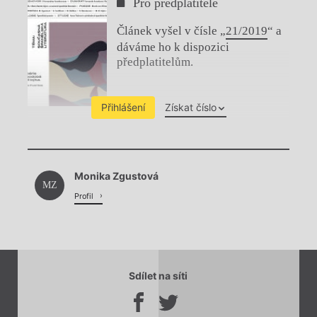
Pro předplatitele
Článek vyšel v čísle „
21/2019
“ a
dáváme ho k dispozici
předplatitelům.
Přihlášení
Získat číslo
Chviličku.
Monika Zgustová
Načítá se.
MZ
Profil
Sdílet na síti