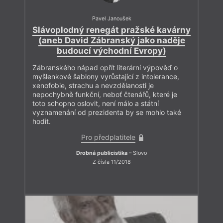
Pavel Janoušek
Slávoplodný renegát pražské kavárny
(aneb David Zábranský jako naděje
budoucí východní Evropy)
Zábranského nápad opřít literární výpověď o
myšlenkové šablony vyrůstající z intolerance,
xenofobie, strachu a nevzdělanosti je
nepochybně funkční, neboť čtenářů, které je
toto schopno oslovit, není málo a státní
vyznamenání od prezidenta by se mohlo také
hodit.
Pro předplatitele
Drobná publicistika
– Slovo
Z čísla 11/2018