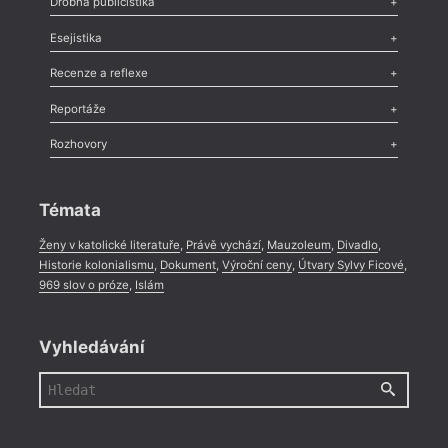
Drobná publicistika
Odlesk
,
Zasláno
,
Nezařazené
,
Novinky v Tvaru
,
Slovo
,
Výročí
,
Esejistika
Nekrolog
,
Glosa
,
Sloupek
,
Pozvánka
,
Literární soutěž
,
Komentář
,
Celá rubrika
Esej
,
Pádlo
,
Úvaha
,
Texty
,
Studie
,
Celá rubrika
Recenze a reflexe
Recenze
,
Dvakrát
,
Horké párky
,
969 slov o próze
,
Reportáže
Méně slov o próze
,
Celá rubrika
Literární zítřky
,
Reportáž
,
Literární život
,
Divadlo
,
Kritický ohlas
,
Rozhovory
Celá rubrika
Rozhovor
,
Anketa
,
Celá rubrika
Témata
Ženy v katolické literatuře
,
Právě vychází
,
Mauzoleum
,
Divadlo
,
Historie kolonialismu
,
Dokument
,
Výroční ceny
,
Útvary Sylvy Ficové
,
969 slov o próze
,
Islám
Vyhledávání