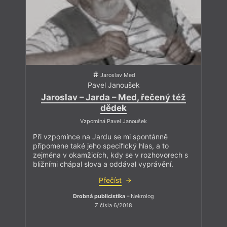
Jaroslav Med
Pavel Janoušek
Jaroslav – Jarda – Med, řečený též
dědek
Vzpomíná Pavel Janoušek
Při vzpomínce na Jardu se mi spontánně
připomene také jeho speciﬁcký hlas, a to
zejména v okamžicích, kdy se v rozhovorech s
bližními chápal slova a oddával vyprávění.
Přečíst
Drobná publicistika
– Nekrolog
Z čísla 6/2018