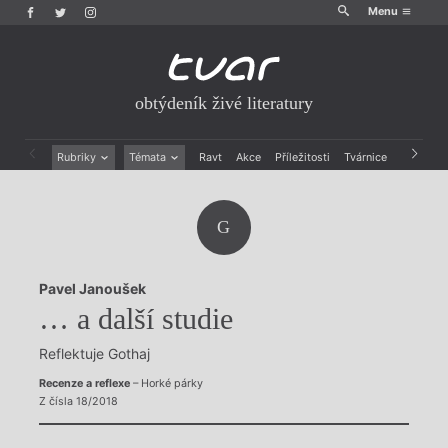
Menu
obtýdeník živé literatury
Rubriky
Témata
Ravt
Akce
Příležitosti
Tvárnice
Archiv
Beletrie
Ženy v katolické literatuře
Drobná publicistika
Právě vychází
G
Esejistika
Mauzoleum
Recenze a reflexe
Divadlo
Reportáže
Historie kolonialismu
Pavel Janoušek
Rozhovory
Dokument
… a další studie
Výroční ceny
Reflektuje Gothaj
Recenze a reflexe
– Horké párky
Z čísla 18/2018