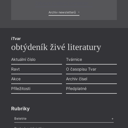
Zobrazit poslední newsletter
Archiv newsletterů
iTvar
obtýdeník živé literatury
Aktuální číslo
Tvárnice
Ravt
O časopisu Tvar
Akce
Archiv čísel
Příležitosti
Předplatné
Rubriky
Beletrie
Poezie
,
Próza
,
Dokumenty
,
Drama
,
Celá rubrika