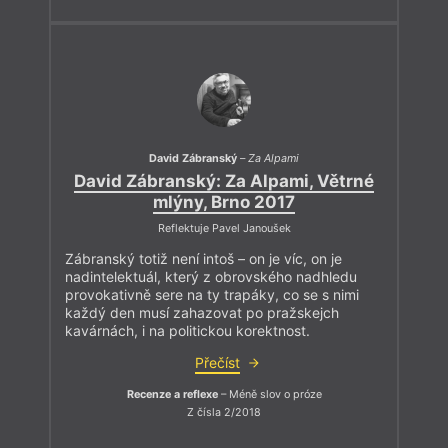
David Zábranský
–
Za Alpami
David Zábranský: Za Alpami, Větrné
mlýny, Brno 2017
Reflektuje Pavel Janoušek
Zábranský totiž není intoš – on je víc, on je
nadintelektuál, který z obrovského nadhledu
provokativně sere na ty trapáky, co se s nimi
každý den musí zahazovat po pražskejch
kavárnách, i na politickou korektnost.
Přečíst
Recenze a reflexe
– Méně slov o próze
Z čísla 2/2018