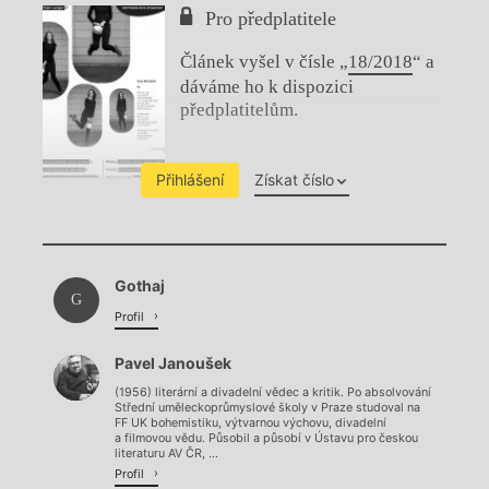
Pro předplatitele
Článek vyšel v čísle „
18/2018
“ a
dáváme ho k dispozici
předplatitelům.
Přihlášení
Získat číslo
Chviličku.
Gothaj
Načítá se.
G
Profil
Pavel Janoušek
(1956) literární a divadelní vědec a kritik. Po absolvování
Střední uměleckoprůmyslové školy v Praze studoval na
FF UK bohemistiku, výtvarnou výchovu, divadelní
a filmovou vědu. Působil a působí v Ústavu pro českou
literaturu AV ČR, ...
Profil