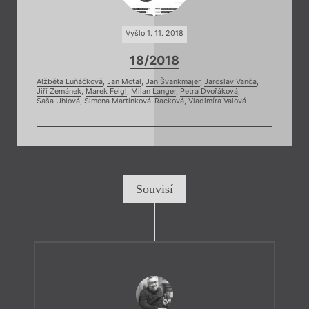
Vyšlo 1. 11. 2018
18/2018
Alžběta Luňáčková
,
Jan Motal
,
Jan Švankmajer
,
Jaroslav Vanča
,
Jiří Zemánek
,
Marek Feigl
,
Milan Langer
,
Petra Dvořáková
,
Saša Uhlová
,
Simona Martínková-Racková
,
Vladimíra Valová
Souvisí