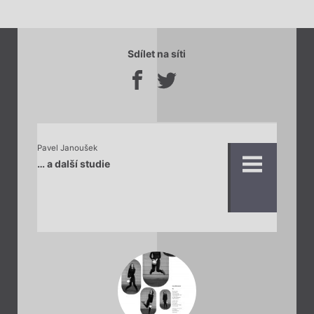
Sdílet na síti
Pavel Janoušek
… a další studie