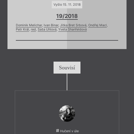
Vyšlo 15. 11. 2018
19/2018
Dominik Melichar
,
Ivan Binar
,
Jitka Bret Srbová
,
Ondřej Macl
,
Petr Král
,
red
,
Saša Uhlová
,
Yveta Shanfeldová
Souvisí
Hučení v úle