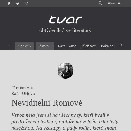
Menu
obtýdeník živé literatury
Rubriky
Témata
Ravt
Akce
Příležitosti
Tvárnice
Archiv
Beletrie
Ženy v katolické literatuře
Drobná publicistika
Právě vychází
Esejistika
Mauzoleum
Recenze a reflexe
Divadlo
Reportáže
Historie kolonialismu
Rozhovory
Dokument
Hučení v úle
Výroční ceny
Saša Uhlová
Neviditelní Romové
Vzpomněla jsem si na všechny ty, kteří bydlí v
předraženém bydlení, protože na volném trhu byty
neseženou. Na vzestupy a pády rodin, které znám