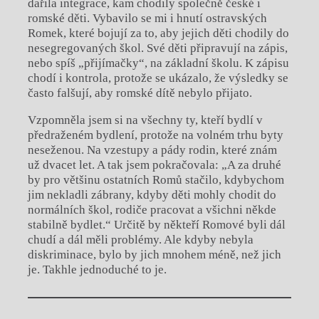
dařila integrace, kam chodily společně české i
romské děti. Vybavilo se mi i hnutí ostravských
Romek, které bojují za to, aby jejich děti chodily do
nesegregovaných škol. Své děti připravují na zápis,
nebo spíš „přijímačky“, na základní školu. K zápisu
chodí i kontrola, protože se ukázalo, že výsledky se
často falšují, aby romské dítě nebylo přijato.
Vzpomněla jsem si na všechny ty, kteří bydlí v
předraženém bydlení, protože na volném trhu byty
neseženou. Na vzestupy a pády rodin, které znám
už dvacet let. A tak jsem pokračovala: „A za druhé
by pro většinu ostatních Romů stačilo, kdybychom
jim nekladli zábrany, kdyby děti mohly chodit do
normálních škol, rodiče pracovat a všichni někde
stabilně bydlet.“ Určitě by někteří Romové byli dál
chudí a dál měli problémy. Ale kdyby nebyla
diskriminace, bylo by jich mnohem méně, než jich
je. Takhle jednoduché to je.
Chviličku.