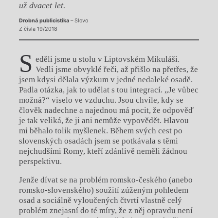
už dvacet let.
Drobná publicistika
– Slovo
Z čísla 19/2018
S
eděli jsme u stolu v Liptovském Mikuláši.
Vedli jsme obvyklé řeči, až přišlo na přetřes, že
jsem kdysi dělala výzkum v jedné nedaleké osadě.
Padla otázka, jak to udělat s tou integrací. „Je vůbec
možná?“ viselo ve vzduchu. Jsou chvíle, kdy se
člověk nadechne a najednou má pocit, že odpověď
je tak veliká, že ji ani nemůže vypovědět. Hlavou
mi běhalo tolik myšlenek. Během svých cest po
slovenských osadách jsem se potkávala s těmi
nejchudšími Romy, kteří zdánlivě neměli žádnou
perspektivu.
Jenže dívat se na problém romsko-českého (anebo
romsko-slovenského) soužití zúženým pohledem
osad a sociálně vyloučených čtvrtí vlastně celý
problém znejasní do té míry, že z něj opravdu není