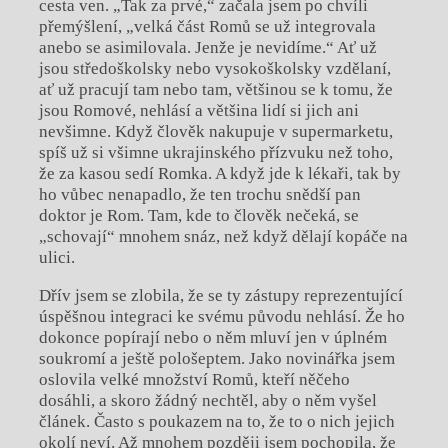
cesta ven. „Tak za prvé,“ začala jsem po chvíli
přemýšlení, „velká část Romů se už integrovala
anebo se asimilovala. Jenže je nevidíme.“ Ať už
jsou středoškolsky nebo vysokoškolsky vzdělaní,
ať už pracují tam nebo tam, většinou se k tomu, že
jsou Romové, nehlásí a většina lidí si jich ani
nevšimne. Když člověk nakupuje v supermarketu,
spíš už si všimne ukrajinského přízvuku než toho,
že za kasou sedí Romka. A když jde k lékaři, tak by
ho vůbec nenapadlo, že ten trochu snědší pan
doktor je Rom. Tam, kde to člověk nečeká, se
„schovají“ mnohem snáz, než když dělají kopáče na
ulici.
Dřív jsem se zlobila, že se ty zástupy reprezentující
úspěšnou integraci ke svému původu nehlásí. Že ho
dokonce popírají nebo o něm mluví jen v úplném
soukromí a ještě pološeptem. Jako novinářka jsem
oslovila velké množství Romů, kteří něčeho
dosáhli, a skoro žádný nechtěl, aby o něm vyšel
článek. Často s poukazem na to, že to o nich jejich
okolí neví. Až mnohem později jsem pochopila, že