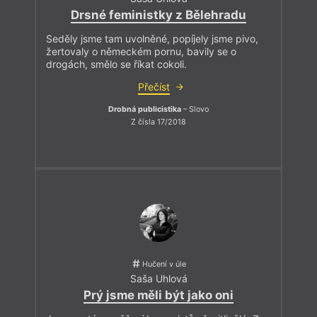
Drsné feministky z Bělehradu
Seděly jsme tam uvolněné, popíjely jsme pivo,
žertovaly o německém pornu, bavily se o
drogách, smělo se říkat cokoli.
Přečíst
Drobná publicistika
– Slovo
Z čísla 17/2018
Hučení v úle
Saša Uhlová
Prý jsme měli být jako oni