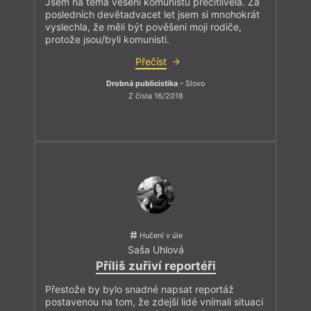
Jsem na téma věšení komunistů přecitlivělá. Za
posledních devětadvacet let jsem si mnohokrát
vyslechla, že měli být pověšeni moji rodiče,
protože jsou/byli komunisti.
Přečíst
Drobná publicistika
– Slovo
Z čísla 16/2018
Hučení v úle
Saša Uhlová
Příliš zuřiví reportéři
Přestože by bylo snadné napsat reportáž
postavenou na tom, že zdejší lidé vnímali situaci