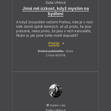
Saša Uhlová
Jímá mě úzkost, když myslím na
bydlení
A když brouzdám večerní Prahou, kde je v noci
tolik domů úplně temných, ať už proto, že jsou
prázdné, nebo proto, že jsou v nich kanceláře,
říkám si, jak jsme tohle mohli dopustit?
Přečíst
Drobná publicistika
– Slovo
Z čísla 18/2018
Hučení v úle
Saša Uhlová