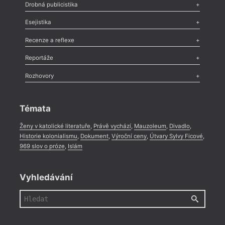
Poezie
,
Próza
,
Dokumenty
,
Drama
,
Celá rubrika
Drobná publicistika
Odlesk
,
Zasláno
,
Nezařazené
,
Novinky v Tvaru
,
Slovo
,
Výročí
,
Esejistika
Nekrolog
,
Glosa
,
Sloupek
,
Pozvánka
,
Literární soutěž
,
Komentář
,
Celá rubrika
Esej
,
Pádlo
,
Úvaha
,
Texty
,
Studie
,
Celá rubrika
Recenze a reflexe
Recenze
,
Dvakrát
,
Horké párky
,
969 slov o próze
,
Reportáže
Méně slov o próze
,
Celá rubrika
Literární zítřky
,
Reportáž
,
Literární život
,
Divadlo
,
Kritický ohlas
,
Rozhovory
Celá rubrika
Rozhovor
,
Anketa
,
Celá rubrika
Témata
Ženy v katolické literatuře
,
Právě vychází
,
Mauzoleum
,
Divadlo
,
Historie kolonialismu
,
Dokument
,
Výroční ceny
,
Útvary Sylvy Ficové
,
969 slov o próze
,
Islám
Vyhledávání