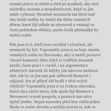
nemám právo se zlobit a chtít po komkoli, aby nesl
následky rasismu a nesnášenlivosti, když se jim
může vyhnout. Nicméně nezmizela má lítost nad
tím, kolik naděje by mohli dát třeba romských
dětem, které žijí někde na ubytovně a vnímají se
často pohledem většiny, anebo kolik předsudků by
mohli rozbít.
Pak jsou tu ti, kteří jsou sociálně vyloučení, ale
nemuseli by být. Vzpomněla jsem si na boje mnoha
romských rodin na Slovensku, aby si mohli postavit
vlastní kamenný dům, když si vydělali dostatek
peněz, často prací v cizině, i na argumentace
některých starostů, že kdyby jim takovou možnost
dali, tak by se jim tam pak stěhovali Romové i
odjinud. Jen ať pěkně dál bydlí v těch svých
chýších! Vzpomněla jsem si na českou starostku,
která chce zničit místo, kde spolu žijí Romové a
Neromové svorně pospolu, a postavit tam něco
úplně jiného. Stejná starostka před lety rušila jednu
školu ve svém obvodu a zrušila zrovna tu, kde se