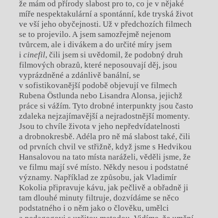
že mám od přírody slabost pro to, co je v nějaké
míře nespektakulární a spontánní, kde tryská život
ve vší jeho obyčejnosti. Už v předchozích filmech
se to projevilo. A jsem samozřejmě nejenom
tvůrcem, ale i divákem a do určité míry jsem
i
cinefil
, čili jsem si uvědomil, že podobný druh
filmových obrazů, které neposouvají děj, jsou
vyprázdněné a zdánlivě banální, se
v sofistikovanější podobě objevují ve filmech
Rubena Östlunda nebo Lisandra Alonsa, jejichž
práce si vážím. Tyto drobné interpunkty jsou často
zdaleka nejzajímavější a nejradostnější momenty.
Jsou to chvíle života v jeho nepředvídatelnosti
a drobnokresbě. Adéla pro ně má slabost také, čili
od prvních chvil ve střižně, když jsme s Hedvikou
Hansalovou na tato místa naráželi, věděli jsme, že
ve filmu mají své místo. Někdy nesou i podstatné
významy. Například ze způsobu, jak Vladimír
Kokolia připravuje kávu, jak pečlivě a obřadně ji
tam dlouhé minuty filtruje, dozvídáme se něco
podstatného i o něm jako o člověku, umělci