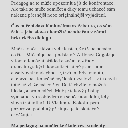
Pedagog na to může upozornit a jít do konfrontace.
Ale také se může odmlčet a díky tomu uchazeč sám
nalezne přesnější nebo originálnější vyjádření.
Čas mlčení dovolí mluvčímu vstřebat to, co sám
řekl – jeho slova okamžitě neodtečou v rámci
hektického dialogu.
Mně se občas stává i v diskusích, že třeba nemám
co říct. Mlčení je pak podstatné. A Honza Gogola je
v tomto famózní příklad a znám to z řady
dramaturgických konzultací, které jsem s ním
absolvoval: nadechne se, trvá to třeba minutu,
a teprve pak konečně myšlenku vysloví – v tu chvíli
totiž už ví, že má co říci. Do té chvíle to možná
hledal, a proto mlčel. Mně je takový přístup
sympatický i s ohledem na současnou dobu, kdy
slova trpí inflací. U Vladimíra Kokolii jsem
pozoroval podobný přístup a je to skutečně
osvěžující.
Má pedagog na umělecké škole vést studenty