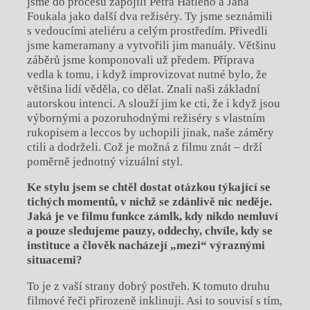
jsme do procesu zapojili Petra Hátleho a Jana
Foukala jako další dva režiséry. Ty jsme seznámili
s vedoucími ateliéru a celým prostředím. Přivedli
jsme kameramany a vytvořili jim manuály. Většinu
záběrů jsme komponovali už předem. Příprava
vedla k tomu, i když improvizovat nutné bylo, že
většina lidí věděla, co dělat. Znali naši základní
autorskou intenci. A slouží jim ke cti, že i když jsou
výbornými a pozoruhodnými režiséry s vlastním
rukopisem a leccos by uchopili jinak, naše záměry
ctili a dodrželi. Což je možná z filmu znát – drží
poměrně jednotný vizuální styl.
Ke stylu jsem se chtěl dostat otázkou týkající se
tichých momentů, v nichž se zdánlivě nic neděje.
Jaká je ve filmu funkce zámlk, kdy nikdo nemluví
a pouze sledujeme pauzy, oddechy, chvíle, kdy se
instituce a člověk nacházejí „mezi“ výraznými
situacemi?
To je z vaší strany dobrý postřeh. K tomuto druhu
filmové řeči přirozeně inklinuji. Asi to souvisí s tím,