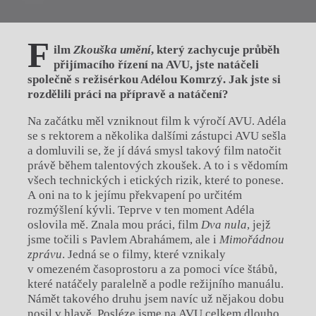
F
ilm
Zkouška umění
, který zachycuje průběh
přijímacího řízení na AVU, jste natáčeli
společně s režisérkou Adélou Komrzý. Jak jste si
rozdělili práci na přípravě a natáčení?
Na začátku měl vzniknout film k výročí AVU. Adéla
se s rektorem a několika dalšími zástupci AVU sešla
a domluvili se, že jí dává smysl takový film natočit
právě během talentových zkoušek. A to i s vědomím
všech technických i etických rizik, které to ponese.
A oni na to k jejímu překvapení po určitém
rozmýšlení kývli. Teprve v ten moment Adéla
oslovila mě. Znala mou práci, film
Dva nula
, jejž
jsme točili s Pavlem Abrahámem, ale i
Mimořádnou
zprávu
. Jedná se o filmy, které vznikaly
v omezeném časoprostoru a za pomoci více štábů,
které natáčely paralelně a podle režijního manuálu.
Námět takového druhu jsem navíc už nějakou dobu
nosil v hlavě. Posléze jsme na AVU celkem dlouho