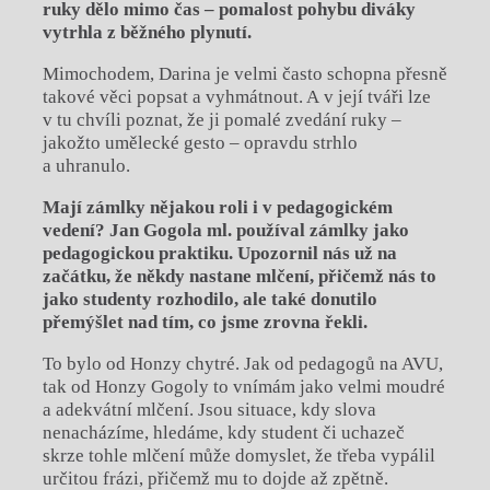
ruky dělo mimo čas – pomalost pohybu diváky
vytrhla z běžného plynutí.
Mimochodem, Darina je velmi často schopna přesně
takové věci popsat a vyhmátnout. A v její tváři lze
v tu chvíli poznat, že ji pomalé zvedání ruky –
jakožto umělecké gesto – opravdu strhlo
a uhranulo.
Mají zámlky nějakou roli i v pedagogickém
vedení? Jan Gogola ml. používal zámlky jako
pedagogickou praktiku. Upozornil nás už na
začátku, že někdy nastane mlčení, přičemž nás to
jako studenty rozhodilo, ale také donutilo
přemýšlet nad tím, co jsme zrovna řekli.
To bylo od Honzy chytré. Jak od pedagogů na AVU,
tak od Honzy Gogoly to vnímám jako velmi moudré
a adekvátní mlčení. Jsou situace, kdy slova
nenacházíme, hledáme, kdy student či uchazeč
skrze tohle mlčení může domyslet, že třeba vypálil
určitou frázi, přičemž mu to dojde až zpětně.