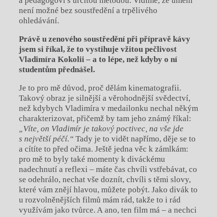
a pedagogovi s určitou metodou. Vidíme, že umění
není možné bez soustředění a trpělivého
ohledávání.
Právě u zenového soustředění při přípravě kávy
jsem si říkal, že to vystihuje
vžitou pečlivost
Vladimíra Kokolii – a to lépe, než kdyby o ní
studentům
přednášel.
Je to pro mě důvod, proč dělám kinematografii.
Takový obraz je silnější a věrohodnější svědectví,
než kdybych Vladimíra v medailonku nechal někým
charakterizovat, přičemž by tam jeho známý říkal:
„Víte, on Vladimír je takový poctivec, na vše jde
s největší péčí.“
Tady je to vidět napřímo, děje se to
a cítíte to před očima. Ještě jedna věc k zámlkám:
pro mě to byly také momenty k diváckému
nadechnutí a reflexi – máte čas chvíli vstřebávat, co
se odehrálo, nechat vše doznít, chvíli s těmi slovy,
které vám znějí hlavou, můžete pobýt. Jako divák to
u rozvolněnějších filmů mám rád, takže to i rád
využívám jako tvůrce. A ano, ten film má – a nechci