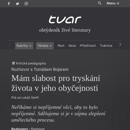
Menu
obtýdeník živé literatury
Rubriky
Témata
Ravt
Akce
Příležitosti
Tvárnice
Archiv
Beletrie
Ženy v katolické literatuře
Drobná publicistika
Právě vychází
Kritická pedagogika
Esejistika
Mauzoleum
Rozhovor s Tomášem Bojarem
Recenze a reflexe
Divadlo
Mám slabost pro tryskání
Reportáže
Historie kolonialismu
Rozhovory
Dokument
života v jeho obyčejnosti
Výroční ceny
Ptá se Lukáš Senft
Neříkáme si nepříjemné věci, aby to bylo
nepříjemné. Sdělujeme si je v zájmu zlepšení
uměleckého procesu.
Rozhovory
– Rozhovor