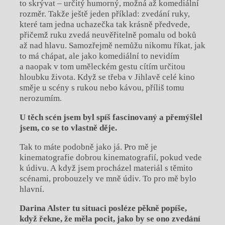
to skrývat – určitý humorný, možná až komediální
rozměr. Takže ještě jeden příklad: zvedání ruky,
které tam jedna uchazečka tak krásně předvede,
přičemž ruku zvedá neuvěřitelně pomalu od boků
až nad hlavu. Samozřejmě nemůžu nikomu říkat, jak
to má chápat, ale jako komediální to nevidím
a naopak v tom uměleckém gestu cítím určitou
hloubku života. Když se třeba v Jihlavě celé kino
směje u scény s rukou nebo kávou, příliš tomu
nerozumím.
U těch scén jsem byl spíš fascinovaný a přemýšlel
jsem, co se to vlastně děje.
Tak to máte podobně jako já. Pro mě je
kinematografie dobrou kinematografií, pokud vede
k údivu. A když jsem procházel materiál s těmito
scénami, probouzely ve mně údiv. To pro mě bylo
hlavní.
Darina Alster tu situaci posléze pěkně popíše,
když řekne, že měla pocit, jako by se ono zvedání