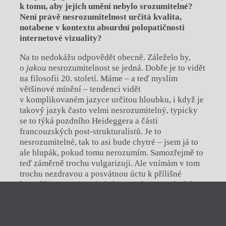
k tomu, aby jejich umění nebylo srozumitelné?
Není právě nesrozumitelnost určitá kvalita,
notabene v kontextu absurdní polopatičnosti
internetové vizuality?
Na to nedokážu odpovědět obecně. Záleželo by,
o
jakou
nesrozumitelnost se jedná. Dobře je to vidět
na filosofii 20. století. Máme – a teď myslím
většinové mínění – tendenci vidět
v komplikovaném jazyce určitou hloubku, i když je
takový jazyk často velmi nesrozumitelný, typicky
se to týká pozdního Heideggera a části
francouzských post-strukturalistů. Je to
nesrozumitelné, tak to asi bude chytré – jsem já to
ale hlupák, pokud tomu nerozumím. Samozřejmě to
teď záměrně trochu vulgarizuji. Ale vnímám v tom
trochu nezdravou a posvátnou úctu k přílišné
komplikovanosti. To je jeden extrém a ten druhý
jste dobře zmínil vy – YouTube, TikTok a nevím co,
Zavřít menu
kde se lidem musí vše servírovat v totální zkratce,
ideálně během patnácti vteřin. Pokud se to neděje,