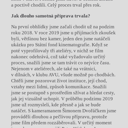
a poctivě chodili. Celý proces trval přes rok.
Jak dlouho samotná příprava trvala?
Na první obhlídky jsme začali chodit už na podzim
roku 2018. V roce 2019 jsme u přijímacích zkoušek
byli, většinou bez kamer, jeden den jsme natáčeli
ukázku pro Státní fond kinematografie. Když se
poté vyprofilovaly tři ateliéry, v nichž se film
nakonec odehrává, což také vyžadovalo určitý
proces, snažili jsme se tam trávit co nejvíce času.
Nejenom v ateliérech, ale také na vrátnici,
v dílnách, v klubu AVU, všude možně po chodbách.
Chtěli jsme pozorovat život instituce, její chod,
vztahy mezi lidmi, způsob komunikace. Snažili
jsme se postupně s prostředím sžívat a hledat cesty,
jak jej vizuálně uchopit. V průběhu podzimu 2019
jsme už rozmysleli, kde přesně a jak se bude
natáčet. S kameramanem Šimonem Dvořáčkem jsme
prováděli dlouhou a pečlivou přípravu, protože
jsme film předem rozzáběrovali. V určitý moment