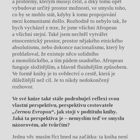
a problémy, kterým musejí čelit, a díky tomu opět
vybudovat určitý prostor možnosti, ve smyslu toho,
co by se mohlo stát, kdyby k tomu propojování
mezi komunitami došlo. Rozhodně to nebylo tak, že
bych vycházel z teze, že jsme všichni Afropean
a všichni stejní. Také jsem nechtěl vytvářet
etnocentrický prostor, prostor nějakého etnického
absolutismu, nebo dokonce nacionalismu, který by
prohlašoval, že existuje něco solidního
a monolitického, a tím pádem snadného. Afropean
funguje složitějším, a hlavně fluidnějším způsobem.
Ve formě knihy je to svědectví o cestě, která je
důležitější než cíl. Je to nikdy nedokončený
rozhovor.
Ve své knize také stále podrobuješ reflexi svou
vlastní
perspektivu, perspektivu cestovatele
„černou Evro
pou“
, jak stojí v podtitulu knihy.
Jaká ta perspektiva je –
nemyslím teď ve smyslu
názorovém, ale tvůrčím?
Jednu věc musím říct hned na začátku: ta kniha není