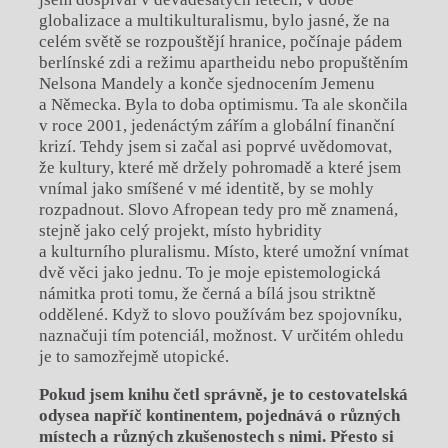
globalizace a multikulturalismu, bylo jasné, že na
celém světě se rozpouštějí hranice, počínaje pádem
berlínské zdi a režimu apartheidu nebo propuštěním
Nelsona Mandely a konče sjednocením Jemenu
a Německa. Byla to doba optimismu. Ta ale skončila
v roce 2001, jedenáctým zářím a globální finanční
krizí. Tehdy jsem si začal asi poprvé uvědomovat,
že kultury, které mě držely pohromadě a které jsem
vnímal jako smíšené v mé identitě, by se mohly
rozpadnout. Slovo Afropean tedy pro mě znamená,
stejně jako celý projekt, místo hybridity
a kulturního pluralismu. Místo, které umožní vnímat
dvě věci jako jednu. To je moje epistemologická
námitka proti tomu, že černá a bílá jsou striktně
oddělené. Když to slovo používám bez spojovníku,
naznačuji tím potenciál, možnost. V určitém ohledu
je to samozřejmě utopické.
Pokud jsem knihu četl správně, je to cestovatelská
odysea napříč kontinentem, pojednává o různých
místech a různých zkušenostech s nimi. Přesto si