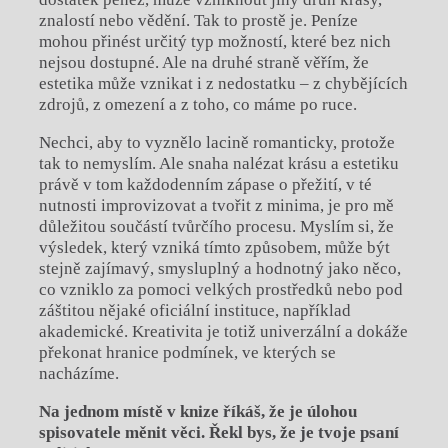
znalostí nebo vědění. Tak to prostě je. Peníze
mohou přinést určitý typ možností, které bez nich
nejsou dostupné. Ale na druhé straně věřím, že
estetika může vznikat i z nedostatku – z chybějících
zdrojů, z omezení a z toho, co máme po ruce.
Nechci, aby to vyznělo lacině romanticky, protože
tak to nemyslím. Ale snaha nalézat krásu a estetiku
právě v tom každodenním zápase o přežití, v té
nutnosti improvizovat a tvořit z minima, je pro mě
důležitou součástí tvůrčího procesu. Myslím si, že
výsledek, který vzniká tímto způsobem, může být
stejně zajímavý, smysluplný a hodnotný jako něco,
co vzniklo za pomoci velkých prostředků nebo pod
záštitou nějaké oficiální instituce, například
akademické. Kreativita je totiž univerzální a dokáže
překonat hranice podmínek, ve kterých se
nacházíme.
Na jednom místě v knize říkáš, že je úlohou
spisovatele měnit věci. Řekl bys, že je tvoje psaní