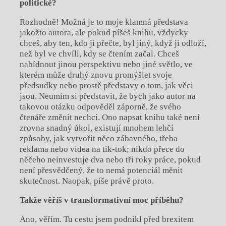
politické?
Rozhodně! Možná je to moje klamná představa
jakožto autora, ale pokud píšeš knihu, vždycky
chceš, aby ten, kdo ji přečte, byl jiný, když ji odloží,
než byl ve chvíli, kdy se čtením začal. Chceš
nabídnout jinou perspektivu nebo jiné světlo, ve
kterém může druhý znovu promýšlet svoje
předsudky nebo prostě představy o tom, jak věci
jsou. Neumím si představit, že bych jako autor na
takovou otázku odpověděl záporně, že svého
čtenáře změnit nechci. Ono napsat knihu také není
zrovna snadný úkol, existují mnohem lehčí
způsoby, jak vytvořit něco zábavného, třeba
reklama nebo videa na tik-tok; nikdo přece do
něčeho neinvestuje dva nebo tři roky práce, pokud
není přesvědčený, že to nemá potenciál měnit
skutečnost. Naopak, píše právě proto.
Takže věříš v transformativní moc příběhu?
Ano, věřím. Tu cestu jsem podnikl před brexitem