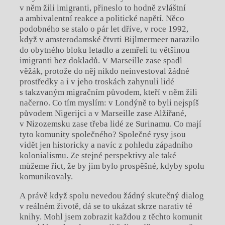
v něm žili imigranti, přineslo to hodně zvláštní
a ambivalentní reakce a politické napětí. Něco
podobného se stalo o pár let dříve, v roce 1992,
když v amsterodamské čtvrti Bijlmermeer narazilo
do obytného bloku letadlo a zemřeli tu většinou
imigranti bez dokladů. V Marseille zase spadl
věžák, protože do něj nikdo neinvestoval žádné
prostředky a i v jeho troskách zahynuli lidé
s takzvaným migračním původem, kteří v něm žili
načerno. Co tím myslím: v Londýně to byli nejspíš
původem Nigerijci a v Marseille zase Alžířané,
v Nizozemsku zase třeba lidé ze Surinamu. Co mají
tyto komunity společného? Společné rysy jsou
vidět jen historicky a navíc z pohledu západního
kolonialismu. Ze stejné perspektivy ale také
můžeme říct, že by jim bylo prospěšné, kdyby spolu
komunikovaly.
A právě když spolu nevedou žádný skutečný dialog
v reálném životě, dá se to ukázat skrze narativ té
knihy. Mohl jsem zobrazit každou z těchto komunit