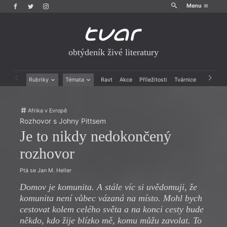
Menu
obtýdeník živé literatury
Rubriky
Témata
Ravt
Akce
Příležitosti
Tvárnice
Archiv
Beletrie
Ženy v katolické literatuře
Drobná publicistika
Právě vychází
Afrika v Evropě
Esejistika
Mauzoleum
Rozhovor s Johny Pittsem
Recenze a reflexe
Divadlo
Je to nikdy nedokončený
Reportáže
Historie kolonialismu
Rozhovory
Dokument
rozhovor
Výroční ceny
Ptá se Jan M. Heller
Domov je komunita. A stále víc si uvědomuji, že
komunita není vůbec vázaná na místo. Mohl bych
cestovat kolem celého světa a na konci cesty bude
někdo, kdo žije blízko mě, komu můžu zavolat. To