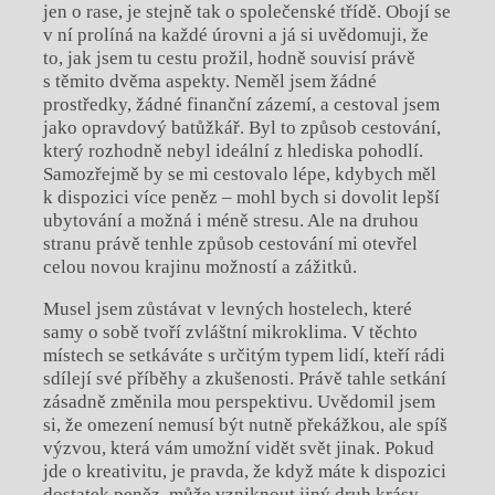
jen o rase, je stejně tak o společenské třídě. Obojí se
v ní prolíná na každé úrovni a já si uvědomuji, že
to, jak jsem tu cestu prožil, hodně souvisí právě
s těmito dvěma aspekty. Neměl jsem žádné
prostředky, žádné finanční zázemí, a cestoval jsem
jako opravdový batůžkář. Byl to způsob cestování,
který rozhodně nebyl ideální z hlediska pohodlí.
Samozřejmě by se mi cestovalo lépe, kdybych měl
k dispozici více peněz – mohl bych si dovolit lepší
ubytování a možná i méně stresu. Ale na druhou
stranu právě tenhle způsob cestování mi otevřel
celou novou krajinu možností a zážitků.
Musel jsem zůstávat v levných hostelech, které
samy o sobě tvoří zvláštní mikroklima. V těchto
místech se setkáváte s určitým typem lidí, kteří rádi
sdílejí své příběhy a zkušenosti. Právě tahle setkání
zásadně změnila mou perspektivu. Uvědomil jsem
si, že omezení nemusí být nutně překážkou, ale spíš
výzvou, která vám umožní vidět svět jinak. Pokud
jde o kreativitu, je pravda, že když máte k dispozici
dostatek peněz, může vzniknout jiný druh krásy,