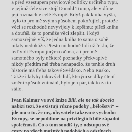
a před vzestupem pravicové politiky určitého typu,
v jejímž čele sice stojí Donald Trump, ale vidíme
její rozmach v celé Evropě. Když pak kniha vyšla,
bylo to pro mě svým způsobem pokořující, protože
věci se rozhodně nevyvíjely k lepšímu; píšeš knihu
a doufáš, že to pomůže věci zlepšit, i když
samozřejmě víš, že jedna kniha to sama o sobě
nikdy nedokáže. Přesto mi hodně lidí už řeklo, že
teď vidí Evropu jinýma očima, a i pro mě
samotného byly některé poznatky překvapivé –
nikdy předtím mě třeba nenapadlo, že tenhle druh
historie má třeba takové Švédsko. Nebo Rusko.
Takže i kdyby takových lidí, kterým se díky čtení
změní způsob vnímání, bylo jen pár, tak to za to
stálo.
Ivan Kalmar ve své knize
Bílí, ale ne tak docela
nabízí tezi, že existují různé podoby „bělošství“ –
jde mu o to, že my, obyvatelé takzvané východní
Evropy, se nepodílíme na privilegiích bílé západní
společnosti. Co o tom soudíš ty, z odstupu své
cesty po všech možných podobách a odstínech