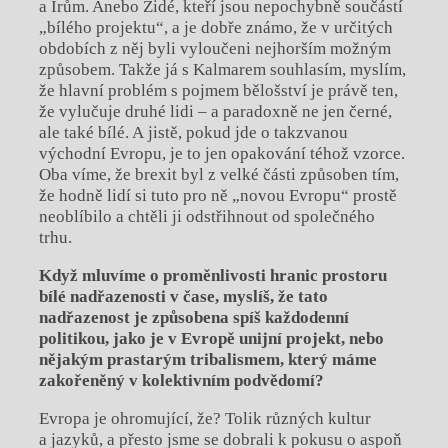
a Irům. Anebo Židé, kteří jsou nepochybně součástí
„bílého projektu“, a je dobře známo, že v určitých
obdobích z něj byli vyloučeni nejhorším možným
způsobem. Takže já s Kalmarem souhlasím, myslím,
že hlavní problém s pojmem bělošství je právě ten,
že vylučuje druhé lidi – a paradoxně ne jen černé,
ale také bílé. A jistě, pokud jde o takzvanou
východní Evropu, je to jen opakování téhož vzorce.
Oba víme, že brexit byl z velké části způsoben tím,
že hodně lidí si tuto pro ně „novou Evropu“ prostě
neoblíbilo a chtěli ji odstřihnout od společného
trhu.
Když mluvíme o proměnlivosti hranic prostoru
bílé nadřazenosti v čase, myslíš, že tato
nadřazenost je způsobena spíš každodenní
politikou, jako je v Evropě unijní projekt, nebo
nějakým prastarým tribalismem, který máme
zakořeněný v kolektivním podvědomí?
Evropa je ohromující, že? Tolik různých kultur
a jazyků, a přesto jsme se dobrali k pokusu o aspoň