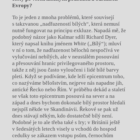
Evropy?
To je jeden z mnoha problémů, které souvisejí
s takzvanou „nadřazeností bílých“, která nemusí
nutně fungovat na principu exkluze. Napadá mě, že
podobný názor jako Kalmar sdílí Richard Dyer,
který napsal knihu jménem
White
(„Bílý“); mluví
v ní o tom, že nadřazenost bělochů nespočívá ve
vylučování nebílých, ale v neustálém posouvání
a přesouvání hranic privilegovaného prostoru,
takže z něj jsou často vyloučeni i lidé bílé barvy
pleti. Když se podíváme, kde leží epicentrum toho,
co nazýváme bělošstvím, nejprve nás napadne jih,
antické Řecko nebo Řím. V průběhu dekád a staletí
se však toto epicentrum posouvá na sever a na
západ a dnes bychom dokonale bílý prostor hledali
nejspíš někde ve Skandinávii. Řekové se pak už
dnes stávají někým, kdo dostatečně bílý není.
Podobné je to ale třeba také s Iry; v Británii ještě
v šedesátých letech visely u vchodů do hospod
cedulky se zákazem vstupu psům, černochům