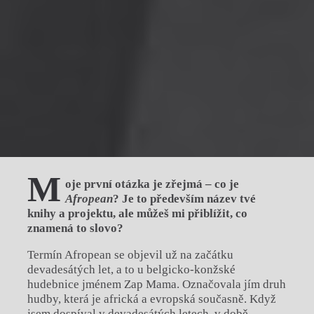
M
oje první otázka je zřejmá – co je
Afropean
? Je to především název tvé
knihy a projektu, ale můžeš mi přiblížit, co
znamená to slovo?
Termín Afropean se objevil už na začátku
devadesátých let, a to u belgicko-konžské
hudebnice jménem Zap Mama. Označovala jím druh
hudby, která je africká a evropská současně. Když
jsem dospíval v devadesátých letech, v době