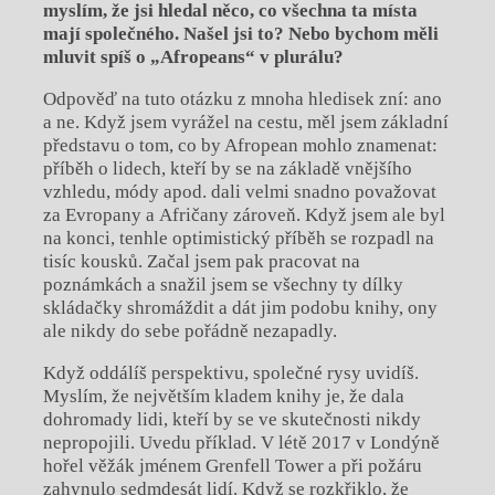
myslím, že jsi hledal něco, co všechna ta místa
mají společného. Našel jsi to? Nebo bychom měli
mluvit spíš o „Afropeans“ v plurálu?
Odpověď na tuto otázku z mnoha hledisek zní: ano
a ne. Když jsem vyrážel na cestu, měl jsem základní
představu o tom, co by Afropean mohlo znamenat:
příběh o lidech, kteří by se na základě vnějšího
vzhledu, módy apod. dali velmi snadno považovat
za Evropany a Afričany zároveň. Když jsem ale byl
na konci, tenhle optimistický příběh se rozpadl na
tisíc kousků. Začal jsem pak pracovat na
poznámkách a snažil jsem se všechny ty dílky
skládačky shromáždit a dát jim podobu knihy, ony
ale nikdy do sebe pořádně nezapadly.
Když oddálíš perspektivu, společné rysy uvidíš.
Myslím, že největším kladem knihy je, že dala
dohromady lidi, kteří by se ve skutečnosti nikdy
nepropojili. Uvedu příklad. V létě 2017 v Londýně
hořel věžák jménem Grenfell Tower a při požáru
zahynulo sedmdesát lidí. Když se rozkřiklo, že