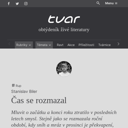
Menu
obtýdeník živé literatury
Rubriky
Témata
Ravt
Akce
Příležitosti
Tvárnice
Archiv
Beletrie
Ženy v katolické literatuře
Drobná publicistika
Právě vychází
Esejistika
Mauzoleum
Recenze a reflexe
Divadlo
Reportáže
Historie kolonialismu
Rozhovory
Dokument
Rup
Výroční ceny
Stanislav Biler
Čas se rozmazal
Mluvit o začátku a konci roku ztratilo v posledních
letech smysl. Stejně jako se rozmazala roční
období, kdy sníh a mráz v prosinci je překvapení,