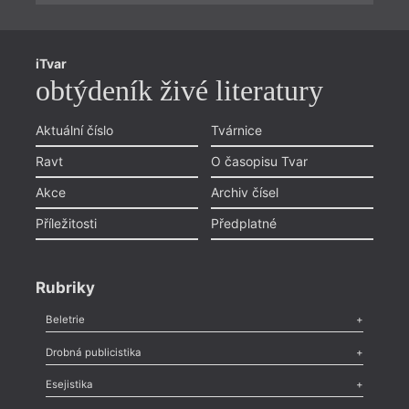
iTvar
obtýdeník živé literatury
Aktuální číslo
Tvárnice
Ravt
O časopisu Tvar
Akce
Archiv čísel
Příležitosti
Předplatné
Rubriky
Beletrie
Poezie
,
Próza
,
Dokumenty
,
Drama
,
Celá rubrika
Drobná publicistika
Odlesk
,
Zasláno
,
Nezařazené
,
Novinky v Tvaru
,
Slovo
,
Výročí
,
Esejistika
Nekrolog
,
Glosa
,
Sloupek
,
Pozvánka
,
Literární soutěž
,