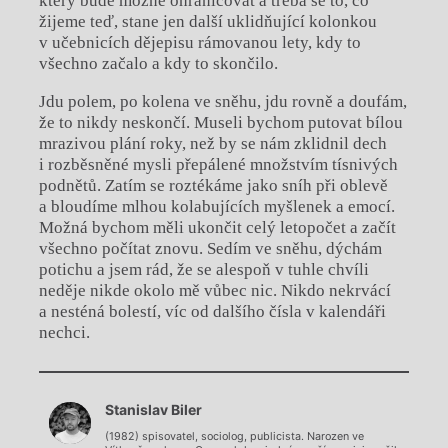
který bude možné ohraničovat a třeba se to, co
žijeme teď, stane jen další uklidňující kolonkou
v učebnicích dějepisu rámovanou lety, kdy to
všechno začalo a kdy to skončilo.
Jdu polem, po kolena ve sněhu, jdu rovně a doufám,
že to nikdy neskončí. Museli bychom putovat bílou
mrazivou plání roky, než by se nám zklidnil dech
i rozběsněné mysli přepálené množstvím tísnivých
podnětů. Zatím se roztékáme jako sníh při oblevě
a bloudíme mlhou kolabujících myšlenek a emocí.
Možná bychom měli ukončit celý letopočet a začít
všechno počítat znovu. Sedím ve sněhu, dýchám
potichu a jsem rád, že se alespoň v tuhle chvíli
neděje nikde okolo mě vůbec nic. Nikdo nekrvácí
a nesténá bolestí, víc od dalšího čísla v kalendáři
nechci.
Chviličku.
Stanislav Biler
Načítá se.
(1982) spisovatel, sociolog, publicista. Narozen ve