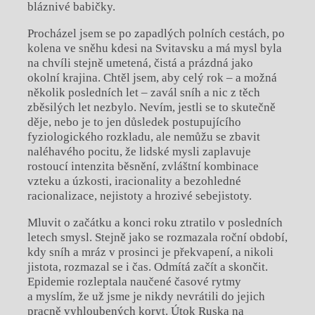
bláznivé babičky.
Procházel jsem se po zapadlých polních cestách, po
kolena ve sněhu kdesi na Svitavsku a má mysl byla
na chvíli stejně umetená, čistá a prázdná jako
okolní krajina. Chtěl jsem, aby celý rok – a možná
několik posledních let – zavál sníh a nic z těch
zběsilých let nezbylo. Nevím, jestli se to skutečně
děje, nebo je to jen důsledek postupujícího
fyziologického rozkladu, ale nemůžu se zbavit
naléhavého pocitu, že lidské mysli zaplavuje
rostoucí intenzita běsnění, zvláštní kombinace
vzteku a úzkosti, iracionality a bezohledné
racionalizace, nejistoty a hrozivé sebejistoty.
Mluvit o začátku a konci roku ztratilo v posledních
letech smysl. Stejně jako se rozmazala roční období,
kdy sníh a mráz v prosinci je překvapení, a nikoli
jistota, rozmazal se i čas. Odmítá začít a skončit.
Epidemie rozleptala naučené časové rytmy
a myslím, že už jsme je nikdy nevrátili do jejich
pracně vyhloubených koryt. Útok Ruska na