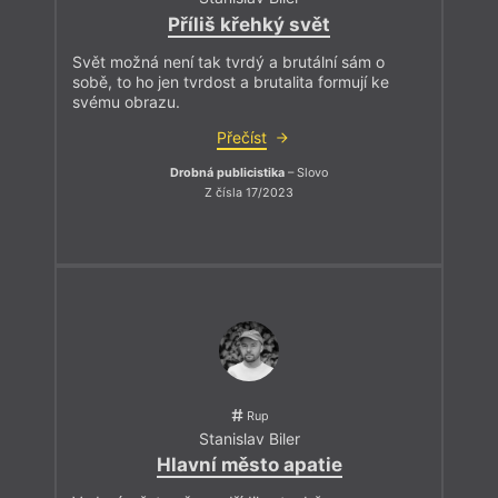
Příliš křehký svět
Svět možná není tak tvrdý a brutální sám o
sobě, to ho jen tvrdost a brutalita formují ke
svému obrazu.
Přečíst
Drobná publicistika
– Slovo
Z čísla 17/2023
Rup
Stanislav Biler
Hlavní město apatie