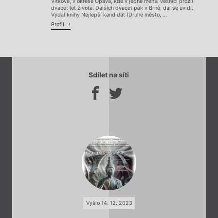
Vítkově, v okrese Opava, kde v jedné menší vesnici prožil
dvacet let života. Dalších dvacet pak v Brně, dál se uvidí.
Vydal knihy Nejlepší kandidát (Druhé město, ...
Profil
Sdílet na síti
Vyšlo 14. 12. 2023