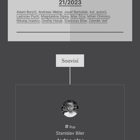
21/2023
Adam Borzič
,
Andreas Weber
,
Josef Bartošek
,
kol. autorů
,
Ladislav Puršl
,
Magdaléna Šipka
,
Max Ščur
,
Milan Ohnisko
,
Nikolaj Ivaskiv
,
Ondřej Holub
,
Stanislav Biler
,
Zdeněk Volf
Souvisí
Rup
Stanislav Biler