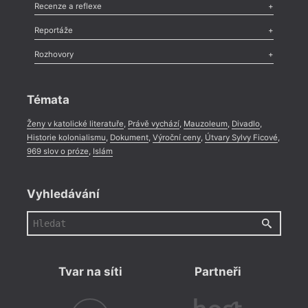
Komentář
,
Celá rubrika
Esej
,
Pádlo
,
Úvaha
,
Texty
,
Studie
,
Celá rubrika
Recenze a reflexe
Recenze
,
Dvakrát
,
Horké párky
,
969 slov o próze
,
Reportáže
Méně slov o próze
,
Celá rubrika
Literární zítřky
,
Reportáž
,
Literární život
,
Divadlo
,
Kritický ohlas
,
Rozhovory
Celá rubrika
Rozhovor
,
Anketa
,
Celá rubrika
Témata
Ženy v katolické literatuře
,
Právě vychází
,
Mauzoleum
,
Divadlo
,
Historie kolonialismu
,
Dokument
,
Výroční ceny
,
Útvary Sylvy Ficové
,
969 slov o próze
,
Islám
Vyhledávání
Tvar na síti
Partneři