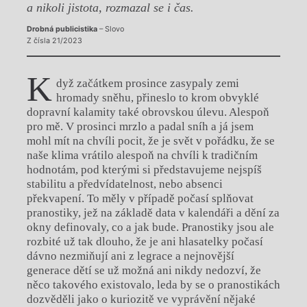
a nikoli jistota, rozmazal se i čas.
Drobná publicistika
– Slovo
Z čísla 21/2023
K
dyž začátkem prosince zasypaly zemi
hromady sněhu, přineslo to krom obvyklé
dopravní kalamity také obrovskou úlevu. Alespoň
pro mě. V prosinci mrzlo a padal sníh a já jsem
mohl mít na chvíli pocit, že je svět v pořádku, že se
naše klima vrátilo alespoň na chvíli k tradičním
hodnotám, pod kterými si představujeme nejspíš
stabilitu a předvídatelnost, nebo absenci
překvapení. To měly v případě počasí splňovat
pranostiky, jež na základě data v kalendáři a dění za
okny definovaly, co a jak bude. Pranostiky jsou ale
rozbité už tak dlouho, že je ani hlasatelky počasí
dávno nezmiňují ani z legrace a nejnovější
generace dětí se už možná ani nikdy nedozví, že
něco takového existovalo, leda by se o pranostikách
dozvěděli jako o kuriozitě ve vyprávění nějaké