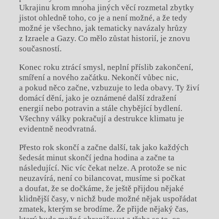
Ukrajinu krom mnoha jiných věcí rozmetal zbytky
jistot ohledně toho, co je a není možné, a že tedy
možné je všechno, jak tematicky navázaly hrůzy
z Izraele a Gazy. Co mělo zůstat historií, je znovu
současností.
Konec roku ztrácí smysl, neplní příslib zakončení,
smíření a nového začátku. Nekončí vůbec nic,
a pokud něco začne, vzbuzuje to leda obavy. Ty živí
domácí dění, jako je oznámené další zdražení
energií nebo potravin a stále chybějící bydlení.
Všechny války pokračují a destrukce klimatu je
evidentně neodvratná.
Přesto rok skončí a začne další, tak jako každých
šedesát minut skončí jedna hodina a začne ta
následující. Nic víc čekat nelze. A protože se nic
neuzavírá, není co bilancovat, musíme si počkat
a doufat, že se dočkáme, že ještě přijdou nějaké
klidnější časy, v nichž bude možné nějak uspořádat
zmatek, kterým se brodíme. Že přijde nějaký čas,