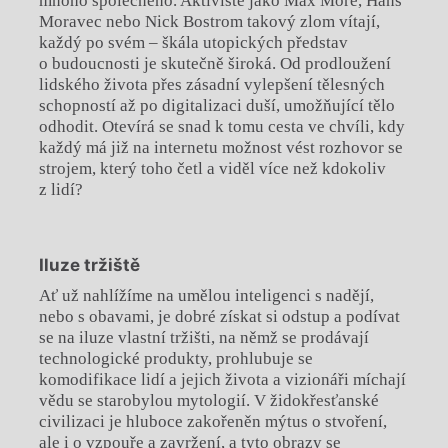
mnoho společného. Aktivisté jako Max More, Hans
Moravec nebo Nick Bostrom takový zlom vítají,
každý po svém – škála utopických představ
o budoucnosti je skutečně široká. Od prodloužení
lidského života přes zásadní vylepšení tělesných
schopností až po digitalizaci duší, umožňující tělo
odhodit. Otevírá se snad k tomu cesta ve chvíli, kdy
každý má již na internetu možnost vést rozhovor se
strojem, který toho četl a viděl více než kdokoliv
z lidí?
Iluze tržiště
Ať už nahlížíme na umělou inteligenci s nadějí,
nebo s obavami, je dobré získat si odstup a podívat
se na iluze vlastní tržišti, na němž se prodávají
technologické produkty, prohlubuje se
komodifikace lidí a jejich života a vizionáři míchají
vědu se starobylou mytologií. V židokřesťanské
civilizaci je hluboce zakořeněn mýtus o stvoření,
ale i o vzpouře a zavržení, a tyto obrazy se