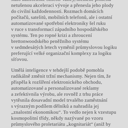
netušenou akceleraci vývoje a přenesla jeho plody
do civilní každodennosti. Rozmach domácích
počítačů, satelitů, mobilních telefonů, ale i ostatní
automatizované spotřební elektroniky šel ruku
v ruce s transformací západního hospodářského
systému. Ten po ropné krizi a zhroucení
brettonwoodského peněžního systému
v sedmdesátých letech vyměnil průmyslovou logiku
preferující velké organizační komplexy za logiku
síťovou.
Umělá inteligence v tehdejší podobě pomohla
radikálně změnit tržní mechanismy. Nejen tím, že
přispěla k rozšíření elektronického obchodu,
automatizované a personalizované reklamy
a zefektivnila výrobu, ale rovněž z trhu práce
vytěsnila dosavadní model trvalého zaměstnání
s výrazným podílem dělníků a nahradila jej
„znalostní ekonomikou“. To vedlo nejen k vzestupu
kosmopolitní třídy, někdy nazývané po vzoru
průmyslového proletariátu „kognitariát“ (aniž by