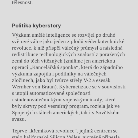
tělesnost.
Politika kyberstory
Výzkum umělé inteligence se rozvíjel po druhé
světové válce jako jeden z plodů vědeckotechnické
revoluce, k níž přispěl válečný průmysl a následná
redistribuce technologických znalostí z poražených
zemí do těch vítězných (zmiňme jen americkou
operaci „Kancelářská sponka“, která do západního
výzkumu zapojila i podílníky na válečných
zločinech, jako byl tvůrce střely V-2 a esesák
Wernher von Braun). Kybernetizace se v souvislosti
s utopií automatizované společnosti
i studenoválečnickými vojenskými úkoly, které
byly skryty pod vesmírný program, rozjela jak ve
Spojených státech amerických, tak i v Sovětském
svazu.
Teprve „křemíková revoluce“, jejímž centrem se
stalo kalifornské Silicon Valley, nicméně přinesla