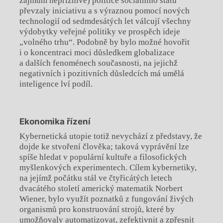
zájmům nepříznivé) politice sociálního státu
převzaly iniciativu a s výraznou pomocí nových
technologií od sedmdesátých let válcují všechny
výdobytky veřejné politiky ve prospěch ideje
„volného trhu“. Podobně by bylo možné hovořit
i o koncentraci moci důsledkem globalizace
a dalších fenoménech současnosti, na jejichž
negativních i pozitivních důsledcích má umělá
inteligence lví podíl.
Ekonomika řízení
Kybernetická utopie totiž nevychází z představy, že
dojde ke stvoření člověka; taková vyprávění lze
spíše hledat v populární kultuře a filosofických
myšlenkových experimentech. Cílem kybernetiky,
na jejímž počátku stál ve čtyřicátých letech
dvacátého století americký matematik Norbert
Wiener, bylo využít poznatků z fungování živých
organismů pro konstruování strojů, které by
umožňovaly automatizovat, zefektivnit a zpřesnit