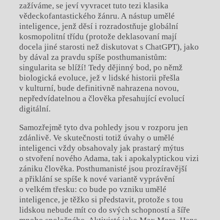
zažíváme, se jeví vyvracet tuto tezi klasika
vědeckofantastického žánru. A nástup umělé
inteligence, jenž děsí i rozradostňuje globální
kosmopolitní třídu (protože deklasovaní mají
docela jiné starosti než diskutovat s ChatGPT), jako
by dával za pravdu spíše posthumanistům:
singularita se blíží! Tedy dějinný bod, po němž
biologická evoluce, jež v lidské historii přešla
v kulturní, bude definitivně nahrazena novou,
nepředvídatelnou a člověka přesahující evolucí
digitální.
Samozřejmě tyto dva pohledy jsou v rozporu jen
zdánlivě. Ve skutečnosti totiž úvahy o umělé
inteligenci vždy obsahovaly jak prastarý mýtus
o stvoření nového Adama, tak i apokalyptickou vizi
zániku člověka. Posthumanisté jsou prozíravější
a přiklání se spíše k nové variantě vyprávění
o velkém třesku: co bude po vzniku umělé
inteligence, je těžko si představit, protože s tou
lidskou nebude mít co do svých schopností a šíře