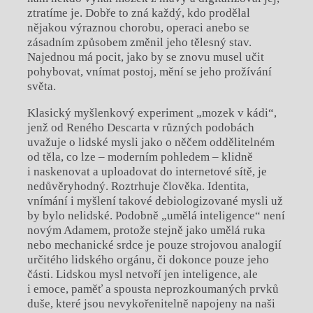
ztratíme je. Dobře to zná každý, kdo prodělal
nějakou výraznou chorobu, operaci anebo se
zásadním způsobem změnil jeho tělesný stav.
Najednou má pocit, jako by se znovu musel učit
pohybovat, vnímat postoj, mění se jeho prožívání
světa.
Klasický myšlenkový experiment „mozek v kádi“,
jenž od Reného Descarta v různých podobách
uvažuje o lidské mysli jako o něčem oddělitelném
od těla, co lze – moderním pohledem – klidně
i naskenovat a uploadovat do internetové sítě, je
nedůvěryhodný. Roztrhuje člověka. Identita,
vnímání i myšlení takové debiologizované mysli už
by bylo nelidské. Podobně „umělá inteligence“ není
novým Adamem, protože stejně jako umělá ruka
nebo mechanické srdce je pouze strojovou analogií
určitého lidského orgánu, či dokonce pouze jeho
části. Lidskou mysl netvoří jen inteligence, ale
i emoce, paměť a spousta neprozkoumaných prvků
duše, které jsou nevykořenitelně napojeny na naši