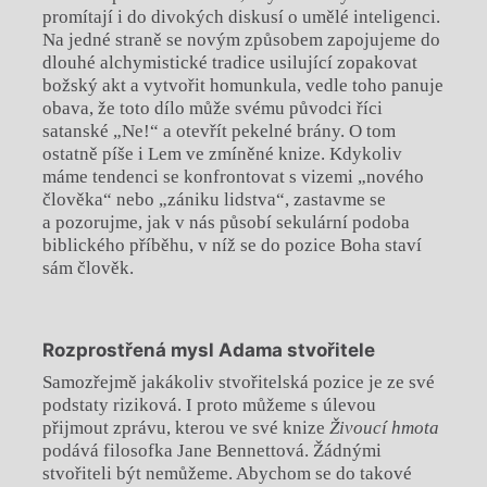
promítají i do divokých diskusí o umělé inteligenci.
Na jedné straně se novým způsobem zapojujeme do
dlouhé alchymistické tradice usilující zopakovat
božský akt a vytvořit homunkula, vedle toho panuje
obava, že toto dílo může svému původci říci
satanské „Ne!“ a otevřít pekelné brány. O tom
ostatně píše i Lem ve zmíněné knize. Kdykoliv
máme tendenci se konfrontovat s vizemi „nového
člověka“ nebo „zániku lidstva“, zastavme se
a pozorujme, jak v nás působí sekulární podoba
biblického příběhu, v níž se do pozice Boha staví
sám člověk.
Rozprostřená mysl Adama stvořitele
Samozřejmě jakákoliv stvořitelská pozice je ze své
podstaty riziková. I proto můžeme s úlevou
přijmout zprávu, kterou ve své knize
Živoucí hmota
podává filosofka Jane Bennettová. Žádnými
stvořiteli být nemůžeme. Abychom se do takové