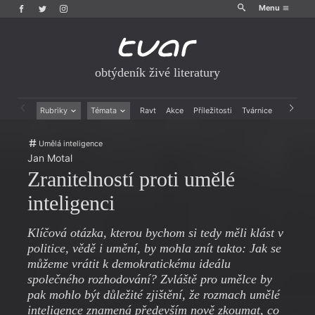
Menu
obtýdeník živé literatury
Rubriky
Témata
Ravt
Akce
Příležitosti
Tvárnice
Archiv
Beletrie
Ženy v katolické literatuře
Umělá inteligence
Drobná publicistika
Právě vychází
Jan Motal
Esejistika
Mauzoleum
Zranitelností proti umělé
Recenze a reflexe
Divadlo
Reportáže
Historie kolonialismu
inteligenci
Rozhovory
Dokument
Výroční ceny
Klíčová otázka, kterou bychom si tedy měli klást v
politice, vědě i umění, by mohla znít takto: Jak se
můžeme vrátit k demokratickému ideálu
společného rozhodování? Zvláště pro umělce by
pak mohlo být důležité zjištění, že rozmach umělé
inteligence znamená především nově zkoumat, co