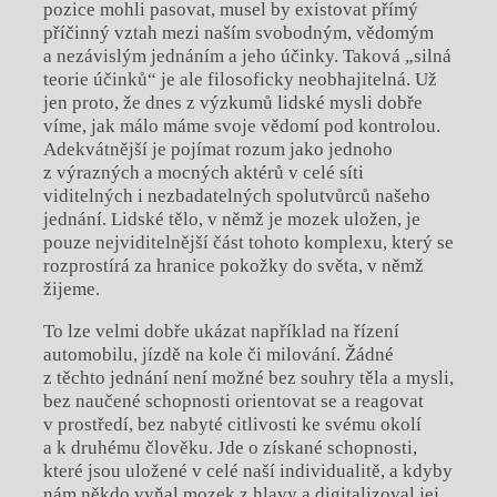
pozice mohli pasovat, musel by existovat přímý
příčinný vztah mezi naším svobodným, vědomým
a nezávislým jednáním a jeho účinky. Taková „silná
teorie účinků“ je ale filosoficky neobhajitelná. Už
jen proto, že dnes z výzkumů lidské mysli dobře
víme, jak málo máme svoje vědomí pod kontrolou.
Adekvátnější je pojímat rozum jako jednoho
z výrazných a mocných aktérů v celé síti
viditelných i nezbadatelných spolutvůrců našeho
jednání. Lidské tělo, v němž je mozek uložen, je
pouze nejviditelnější část tohoto komplexu, který se
rozprostírá za hranice pokožky do světa, v němž
žijeme.
To lze velmi dobře ukázat například na řízení
automobilu, jízdě na kole či milování. Žádné
z těchto jednání není možné bez souhry těla a mysli,
bez naučené schopnosti orientovat se a reagovat
v prostředí, bez nabyté citlivosti ke svému okolí
a k druhému člověku. Jde o získané schopnosti,
které jsou uložené v celé naší individualitě, a kdyby
nám někdo vyňal mozek z hlavy a digitalizoval jej,