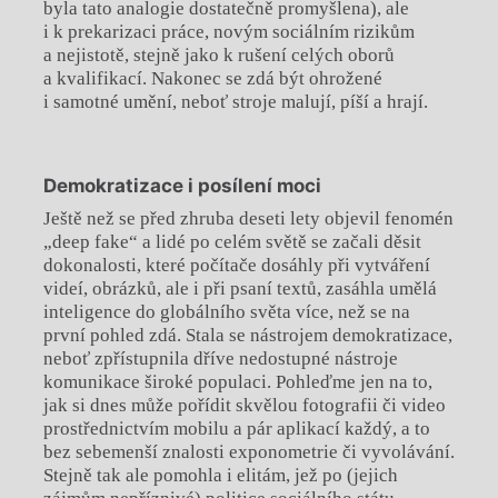
byla tato analogie dostatečně promyšlena), ale
i k prekarizaci práce, novým sociálním rizikům
a nejistotě, stejně jako k rušení celých oborů
a kvalifikací. Nakonec se zdá být ohrožené
i samotné umění, neboť stroje malují, píší a hrají.
Demokratizace i posílení moci
Ještě než se před zhruba deseti lety objevil fenomén
„deep fake“ a lidé po celém světě se začali děsit
dokonalosti, které počítače dosáhly při vytváření
videí, obrázků, ale i při psaní textů, zasáhla umělá
inteligence do globálního světa více, než se na
první pohled zdá. Stala se nástrojem demokratizace,
neboť zpřístupnila dříve nedostupné nástroje
komunikace široké populaci. Pohleďme jen na to,
jak si dnes může pořídit skvělou fotografii či video
prostřednictvím mobilu a pár aplikací každý, a to
bez sebemenší znalosti exponometrie či vyvolávání.
Stejně tak ale pomohla i elitám, jež po (jejich