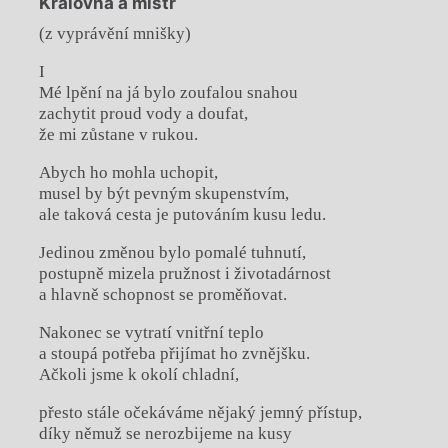
Královna a mistr
(z vyprávění mnišky)
I
Mé lpění na já bylo zoufalou snahou
zachytit proud vody a doufat,
že mi zůstane v rukou.
Abych ho mohla uchopit,
musel by být pevným skupenstvím,
ale taková cesta je putováním kusu ledu.
Jedinou změnou bylo pomalé tuhnutí,
postupně mizela pružnost i životadárnost
a hlavně schopnost se proměňovat.
Nakonec se vytratí vnitřní teplo
a stoupá potřeba přijímat ho zvnějšku.
Ačkoli jsme k okolí chladní,
přesto stále očekáváme nějaký jemný přístup,
díky němuž se nerozbijeme na kusy