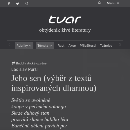
Menu
obtýdeník živé literatury
Rubriky
Témata
Ravt
Akce
Příležitosti
Tvárnice
Archiv
Beletrie
Ženy v katolické literatuře
Drobná publicistika
Právě vychází
Buddhistické ozvěny
Esejistika
Mauzoleum
Ladislav Puršl
Recenze a reflexe
Divadlo
Jeho sen (výběr z textů
Reportáže
Historie kolonialismu
Rozhovory
Dokument
inspirovaných dharmou)
Výroční ceny
Světlo se uvolněně
koupe v pečeném oolongu
Skrze duhový stan
prosvítá slunce babího léta
Buněčné dělení pavích per