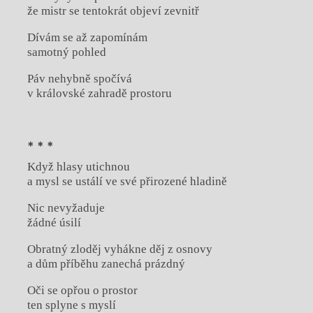
že mistr se tentokrát objeví zevnitř
Dívám se až zapomínám
samotný pohled
Páv nehybně spočívá
v královské zahradě prostoru
* * *
Když hlasy utichnou
a mysl se ustálí ve své přirozené hladině
Nic nevyžaduje
žádné úsilí
Obratný zloděj vyhákne děj z osnovy
a dům příběhu zanechá prázdný
Oči se opřou o prostor
ten splyne s myslí