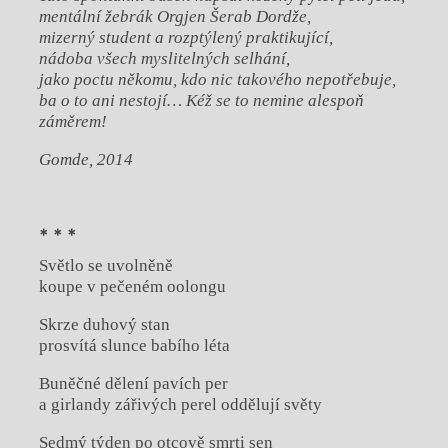
mentální žebrák Orgjen Šerab Dordže,
mizerný student a rozptýlený praktikující,
nádoba všech myslitelných selhání,
jako poctu někomu, kdo nic takového nepotřebuje,
ba o to ani nestojí… Kéž se to nemine alespoň
záměrem!
Gomde, 2014
* * *
Světlo se uvolněně
koupe v pečeném oolongu
Skrze duhový stan
prosvítá slunce babího léta
Buněčné dělení pavích per
a girlandy zářivých perel oddělují světy
Sedmý týden po otcově smrti sen