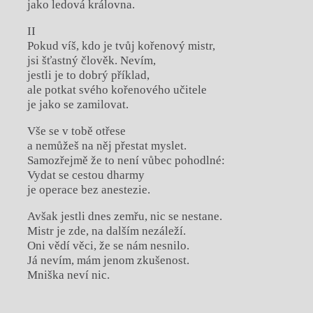
jako ledová královna.
II
Pokud víš, kdo je tvůj kořenový mistr,
jsi šťastný člověk. Nevím,
jestli je to dobrý příklad,
ale potkat svého kořenového učitele
je jako se zamilovat.
Vše se v tobě otřese
a nemůžeš na něj přestat myslet.
Samozřejmě že to není vůbec pohodlné:
Vydat se cestou dharmy
je operace bez anestezie.
Avšak jestli dnes zemřu, nic se nestane.
Mistr je zde, na dalším nezáleží.
Oni vědí věci, že se nám nesnilo.
Já nevím, mám jenom zkušenost.
Mniška neví nic.