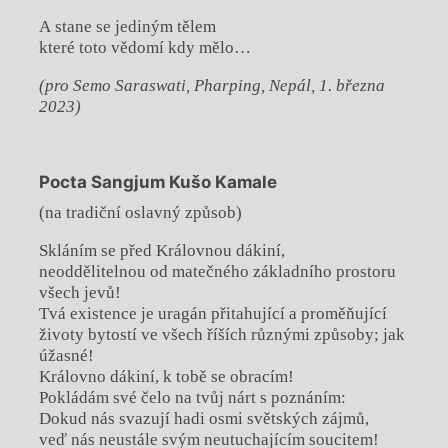
A stane se jediným tělem
které toto vědomí kdy mělo…
(pro Semo Saraswati, Pharping, Nepál, 1. března
2023)
Pocta Sangjum Kušo Kamale
(na tradiční oslavný způsob)
Skláním se před Královnou dákiní,
neoddělitelnou od matečného základního prostoru
všech jevů!
Tvá existence je uragán přitahující a proměňující
životy bytostí ve všech říších různými způsoby; jak
úžasné!
Královno dákiní, k tobě se obracím!
Pokládám své čelo na tvůj nárt s poznáním:
Dokud nás svazují hadi osmi světských zájmů,
veď nás neustále svým neutuchajícím soucitem!