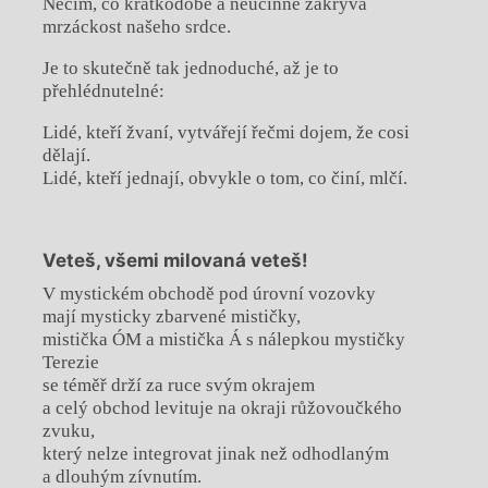
Něčím, co krátkodobě a neúčinně zakrývá
mrzáckost našeho srdce.
Je to skutečně tak jednoduché, až je to
přehlédnutelné:
Lidé, kteří žvaní, vytvářejí řečmi dojem, že cosi
dělají.
Lidé, kteří jednají, obvykle o tom, co činí, mlčí.
Veteš, všemi milovaná veteš!
V mystickém obchodě pod úrovní vozovky
mají mysticky zbarvené mističky,
mistička ÓM a mistička Á s nálepkou mystičky
Terezie
se téměř drží za ruce svým okrajem
a celý obchod levituje na okraji růžovoučkého
zvuku,
který nelze integrovat jinak než odhodlaným
a dlouhým zívnutím.