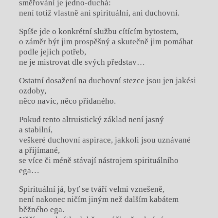
směřování je jedno-duchá:
není totiž vlastně ani spirituální, ani duchovní.
Spíše jde o konkrétní službu cítícím bytostem,
o záměr být jim prospěšný a skutečně jim pomáhat
podle jejich potřeb,
ne je mistrovat dle svých představ…
Ostatní dosažení na duchovní stezce jsou jen jakési
ozdoby,
něco navíc, něco přidaného.
Pokud tento altruistický základ není jasný
a stabilní,
veškeré duchovní aspirace, jakkoli jsou uznávané
a přijímané,
se více či méně stávají nástrojem spirituálního
ega…
Spirituální já, byť se tváří velmi vznešeně,
není nakonec ničím jiným než dalším kabátem
běžného ega.