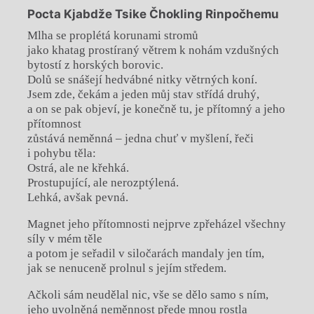
Pocta Kjabdže Tsike Čhokling Rinpočhemu
Mlha se proplétá korunami stromů
jako khatag prostíraný větrem k nohám vzdušných
bytostí z horských borovic.
Dolů se snášejí hedvábné nitky větrných koní.
Jsem zde, čekám a jeden můj stav střídá druhý,
a on se pak objeví, je konečně tu, je přítomný a jeho
přítomnost
zůstává neměnná – jedna chuť v myšlení, řeči
i pohybu těla:
Ostrá, ale ne křehká.
Prostupující, ale nerozptýlená.
Lehká, avšak pevná.
Magnet jeho přítomnosti nejprve zpřeházel všechny
síly v mém těle
a potom je seřadil v siločarách mandaly jen tím,
jak se nenuceně prolnul s jejím středem.
Ačkoli sám neudělal nic, vše se dělo samo s ním,
jeho uvolněná neměnnost přede mnou rostla