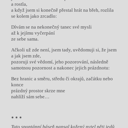
a rostla,
a když jsem si konečně přestal hrát na břeh, rozlila
se kolem jako zrcadlo:
Dívám se na nekonečný tanec své mysli
až k jejímu vyčerpání
ze sebe sama.
Ačkoli už zde není, jsem tady, uvědomuji si, že jsem
a jak jsem zde,
pozoruji své vědomí, jeho pozorování, následně
samotnou pozornost a nakonec jejich prázdnotu:
Bez hranic a směru, středu či okrajů, začátku nebo
konce
prázdný prostor skrze mne
nahlíží sám sebe…
* * *
Tuto spontánní báseň napsal kožený pytel pěti jedů,