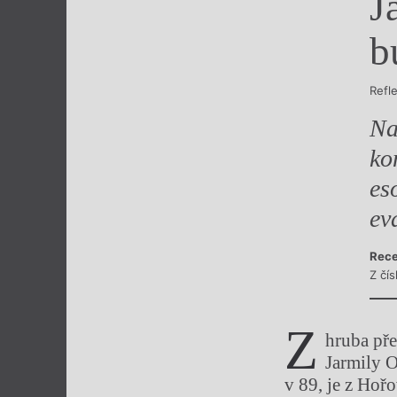
J
Výroční cen
b
Refl
Na
ko
es
ev
Rece
Z čís
Z
hruba pře
Jarmily O
v 89, je z Hoř