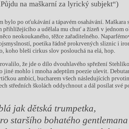
„Půjdu na maškarní za lyrický subjekt“)
m bylo po oťukávání a tápavém osahávání. Maškara s
 přihlížejícího a udělala mu chuť a žízeň v jednom
 něco neokoukaného, těžce zařaditelného. Naparfém
ojsmyslností, poetika řádně prokrvených sliznic i ir
, koho bleší cirkus slov poslouchá na elá, hop.
rovalilo, že jde o dílo dvouhlavého spřežení Stehlí
o jiné mohlo i mnoha adeptům poezie ulevit. Debuta
drtičkou ambicí, bucharem všech následujících prvotin
ech středních školách oddychnout a dál posílat své 
ublá jak dětská trumpetka,
ro staršího bohatého gentlemana