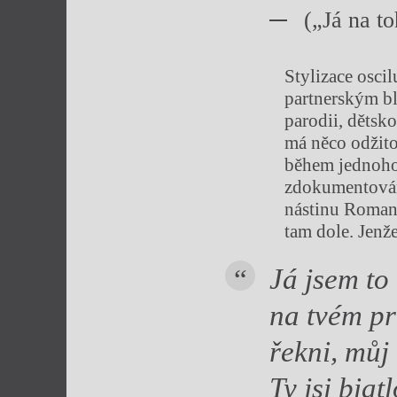
(„Já na t
Stylizace osc
partnerským bl
parodii, dětsk
má něco odžito
během jednoho 
zdokumentování
nástinu Romanc
tam dole. Jenže
Já jsem to
na tvém pr
řekni, můj
Ty jsi biat