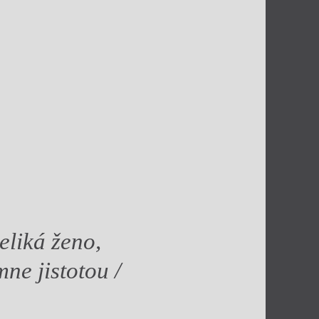
eliká ženo,
ne jistotou /