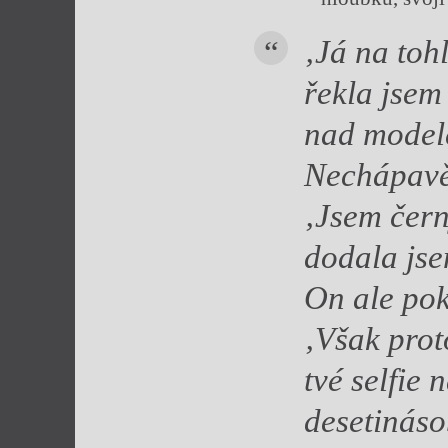
‚Já na toh
řekla jsem
nad modele
Nechápavě
‚Jsem čern
dodala js
On ale pok
‚Však prot
tvé selfie
desetináso