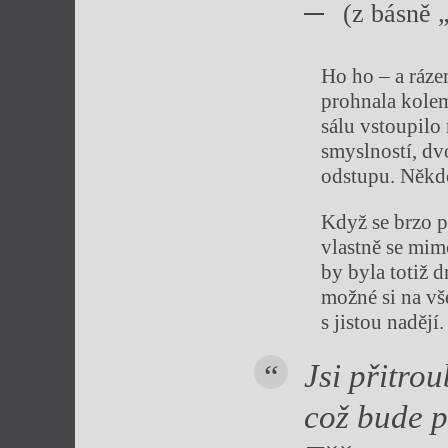
(z básně 
Ho ho – a ráze
prohnala kolem
sálu vstoupilo
smyslností, dv
odstupu. Někdo
Když se brzo p
vlastně se mim
by byla totiž 
možné si na vš
s jistou nadějí.
Jsi přitro
což bude p