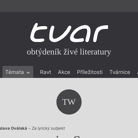
obtýdeník živé literatury
Témata
Ravt
Akce
Příležitosti
Tvárnice
ické literatuře
icistika
zí
TW
eflexe
onialismu
slava Oválská
–
Za lyrický subjekt