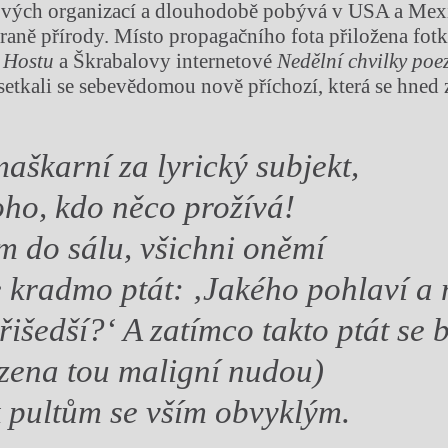
kových organizací a dlouhodobě pobývá v USA a Mexi
raně přírody. Místo propagačního fota přiložena fot
i
Hostu
a Škrabalovy internetové
Nedělní chvilky poe
etkali se sebevědomou nově příchozí, která se hned 
aškarní za lyrický subjekt,
oho, kdo něco prožívá!
m do sálu, všichni oněmí
 kradmo ptát: ‚Jakého pohlaví a
přišedší?‘ A zatímco takto ptát se 
zena tou maligní nudou)
 pultům se vším obvyklým.