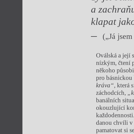
a zachraňu
klapat jak
(„Já jsem
Oválská a její
nízkým, čtení 
někoho působit
pro básnickou 
kráva“
, která 
záchodcích,
„k
banálních situ
okouzlující ko
každodennosti.
danou chvíli v 
pamatovat si s