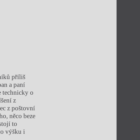
íků příliš
pan a paní
e technicky o
šení z
ec z poštovní
ho, něco beze
tojí to
to výšku i