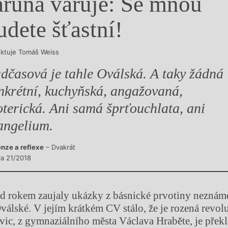
aruna varuje: Se mnou
y
udete šťastní!
ektuje Tomáš Weiss
dčasová je tahle Oválská. A taky žádná
nkrétní, kuchyňská, angažovaná,
oterická. Ani samá šprťouchlata, ani
angelium.
nze a reflexe
– Dvakrát
la 21/2018
d rokem zaujaly ukázky z básnické prvotiny neznám
válské. V jejím krátkém CV stálo, že je rozená revo
ovic, z gymnaziálního města Václava Hraběte, je přek