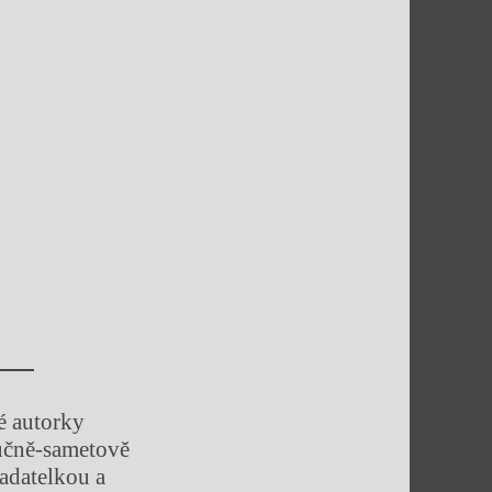
é autorky
lučně-sametově
ladatelkou a