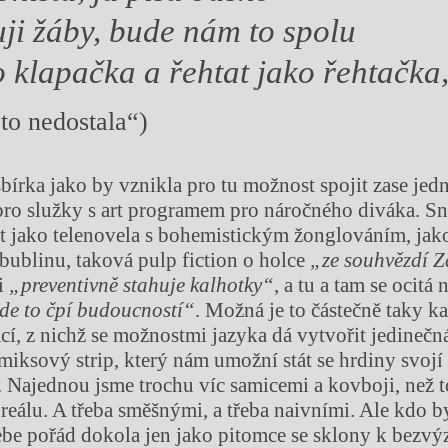
ji žáby, bude nám to spolu
o klapačka a řehtat jako řehtačka
 to nedostala“)
 sbírka jako by vznikla pro tu možnost spojit zase je
pro služky s art programem pro náročného diváka. S
 jako telenovela s bohemistickým žonglováním, jako
bublinu, taková pulp fiction o holce
„ze souhvězdí 
si
„preventivně stahuje kalhotky“
, a tu a tam se ocitá 
de to čpí budoucností“
. Možná je to částečně taky k
ací, z nichž se možnostmi jazyka dá vytvořit jedineč
miksový strip, který nám umožní stát se hrdiny svojí 
 Najednou jsme trochu víc samicemi a kovboji, než 
reálu. A třeba směšnými, a třeba naivními. Ale kdo by 
ebe pořád dokola jen jako pitomce se sklony k bezvý