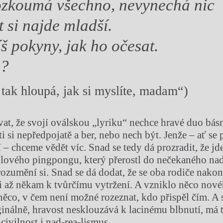
rozkoumá všechno, nevynechá nic
t si najde mladší.
š pokyny, jak ho očesat.
s?
tak hloupá, jak si myslíte, madam“)
vat, že svojí oválskou „lyriku“ nechce hravé duo básn
 si nepředpojatě a ber, nebo nech být. Jenže – ať se 
 – chceme vědět víc. Snad se tedy dá prozradit, že jd
lového pingpongu, který přerostl do nečekaného nad
ozumění si. Snad se dá dodat, že se oba rodiče nakon
li až někam k tvůrčímu vytržení. A vzniklo něco nové
něco, v čem není možné rozeznat, kdo přispěl čím. A s
ginálně, hravost nesklouzává k lacinému blbnutí, má 
civilnost i nad-rea-lismus.