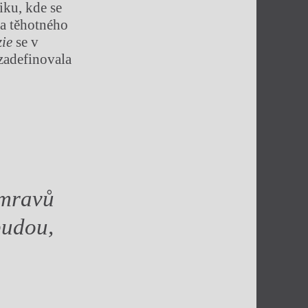
ku, kde se
ka těhotného
zie
se v
zadefinovala
 mravů
budou,