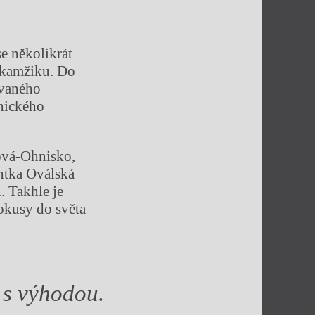
e několikrát
 okamžiku. Do
ovaného
onického
ková-Ohnisko,
ntka Oválská
. Takhle je
pokusy do světa
 s výhodou.