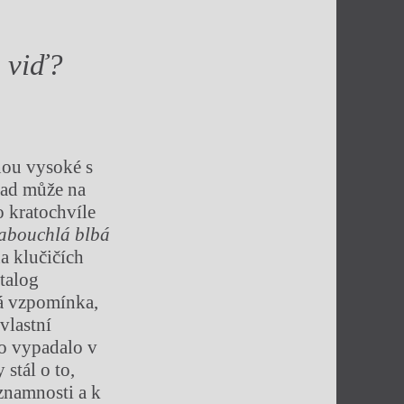
, viď?
dnou vysoké s
nad může na
 kratochvíle
Zabouchlá blbá
na klučičích
atalog
ná vzpomínka,
vlastní
to vypadalo v
stál o to,
znamnosti a k