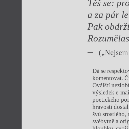
Těš se: p
a za pár le
Pak obdrží
Rozuměla
(„Nejsem 
Dá se respekto
komentovat. Čti
Oválští nezlobí
výsledek e-mai
poetického por
hravosti dosta
švů srostlého, 
svébytně a ori
hloubku, svoji 