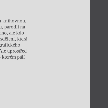
u knihovnou,
, parodií na
ano, ale kdo
sdělení, která
grafického
Ale uprostřed
 kterém pálí