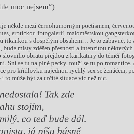
ohle moc nejsem“)
iluje někde mezi černohumorným poetismem, červeno
ues, erotickou fotogalerií, maloměstskou gangsterkou
ou říkankou s dospělým obsahem… Je to zábavné, to 
, bude místy zděšen přesností a intenzitou některých 
slovního obratu přejdou z karikatury do téměř foto
. Sní se tu na plné pecky, touží se tu po romantice. 
e pro křídlovku najednou rychlý sex se ženáčem, po
 i to může být za určité situace víc než nic.
 nedostala! Tak zde
ahu stojím,
 milý, co teď bude dál.
lonista, já píšu básně