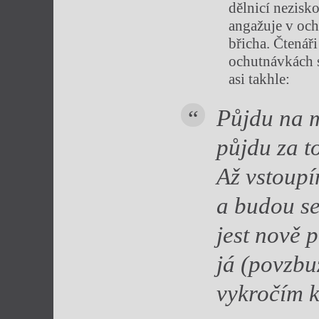
dělnicí nezis
angažuje v och
břicha. Čtenář
ochutnávkách s
asi takhle:
Půjdu na m
půjdu za t
Až vstoupí
a budou se
jest nově 
já (povzbu
vykročím k