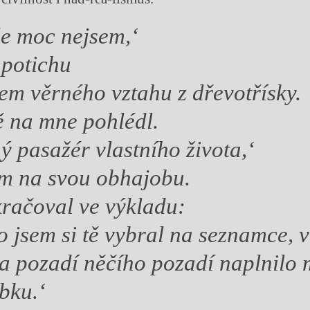
le moc nejsem,‘
 potichu
m věrného vztahu z dřevotřísky.
 na mne pohlédl.
ý pasažér vlastního života,‘
em na svou obhajobu.
račoval ve výkladu:
o jsem si tě vybral na seznamce, v
 na pozadí něčího pozadí naplnilo m
bku.‘