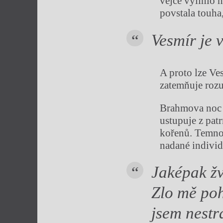
vejce vylíhlo 
povstala touha
Vesmír je 
A proto lze Ve
zatemňuje rozu
Brahmova noc v
ustupuje z pat
kořenů. Temnot
nadané individ
Jaképak žv
Zlo mě poh
jsem nestr