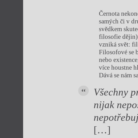
Černota nekone
samých či v dr
svědkem skuteč
filosofie dějin
vzniká svět: fi
Filosofové se b
nebo existence
více houstne h
Dává se nám s
Všechny pr
nijak nepo
nepotřebuj
[…]