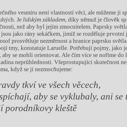
čného vesmíru není vlastností věcí, ale můžeme ji sp
uhých. Je
lidským základem
, díky němuž je člověk sp
nosti, než aby byl jejím zmocnitelem. Paprsky světla
) jsou jako rány sekáčkem, jimiž se rozděluje prvotní
losof prosvětluje nezměrnost a hranice paprsku světla j
ojí tmy, konstatuje Laruelle. Potřebují pojmy, jako je
, aby se mohli orientovat. Ale čím více se noříme do 
ladina neprůhlednosti. Všeprostupující skutečnost n
ama, když se jí nezmocňujeme:
avdy tkví ve všech věcech,
spíchají, aby se vyklubaly, ani se
í porodníkovy kleště