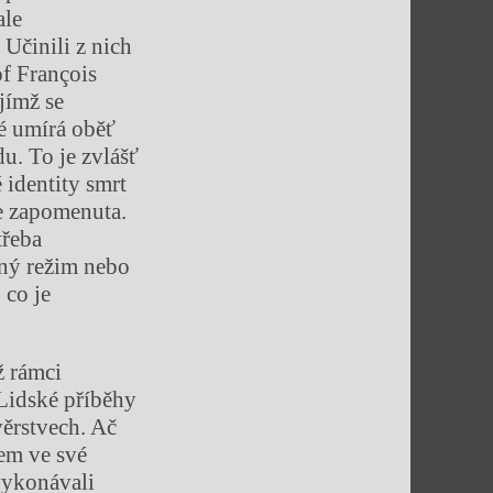
ale
 Učinili z nich
of François
jímž se
hé umírá oběť
du. To je zvlášť
 identity smrt
je zapomenuta.
třeba
nný režim nebo
 co je
ž rámci
Lidské příběhy
věrstvech. Ač
em ve své
 vykonávali