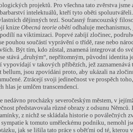
logických projektů. Pro všechna tato zvěrstva jsme 
arbarství intelektuálů, kteří tyto oběti spoluutvářeli.
lastních dějinných tezí. Současný francouzský filos
ojí knize
Obecná teorie obětí
odhaluje mechanismus, 
 podílí na viktimizaci. Poprvé zabíjí zločinec, podru
 se pouhou součástí vyprávění o třídě, rase nebo náro
vších. Být tím, kdo zůstal, znamená integrovat do své
“ se stává „druhým“, nepřítomným, původní identita 
ří vypovídají v takových příbězích, jež zaznamenává 
t bellum, jsou zpovídáni proto, aby ukázali na zloči
mučené. Ztrácejí svoji jedinečnost ve prospěch toho,
ch hlas je umlčen transcendencí.
se nedávno procházky severočeským městem, v jejím
ečnost představovala různé obrazy z odsunu Němců. 
kamínky, z nichž se skládala historie o poválečných z
é sympatie k tomuto uměleckému podniku, nemohl js
otázku, jak se lišila tato práce s oběťmi od té, kterou