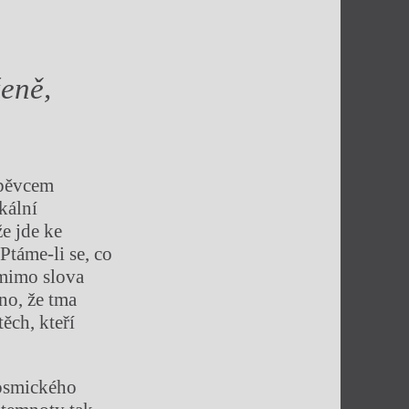
ženě,
 pěvcem
kální
že jde ke
Ptáme-li se, co
 mimo slova
no, že tma
ěch, kteří
kosmického