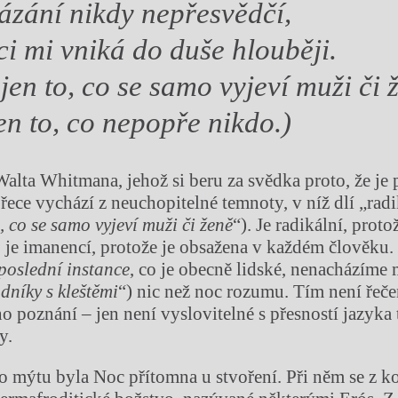
ázání nikdy nepřesvědčí,
ci mi vniká do duše hlouběji.
jen to, co se samo vyjeví muži či 
jen to, co nepopře nikdo.)
Walta Whitmana, jehož si beru za svědka proto, že je
řece vychází z neuchopitelné temnoty, v níž dlí „radi
, co se samo vyjeví muži či ženě
“). Je radikální, proto
, je imanencí, protože je obsažena v každém člověku. 
poslední instance
, co je obecně lidské, nenacházíme
dníky s kleštěmi
“) nic než noc rozumu. Tím není řeče
o poznání – jen není vyslovitelné s přesností jazyka t
y.
o mýtu byla Noc přítomna u stvoření. Při něm se z 