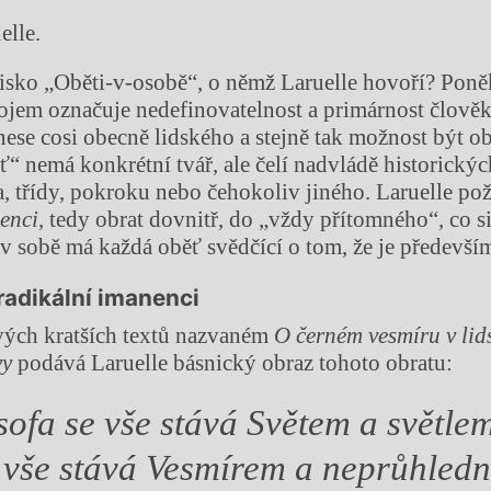
elle.
disko „Oběti-v-osobě“, o němž Laruelle hovoří? Pon
jem označuje nedefinovatelnost a primárnost člově
nese cosi obecně lidského a stejně tak možnost být ob
ť“ nemá konkrétní tvář, ale čelí nadvládě historickýc
, třídy, pokroku nebo čehokoliv jiného. Laruelle po
enci
, tedy obrat dovnitř, do „vždy přítomného“, co s
o v sobě má každá oběť svědčící o tom, že je předevš
 radikální imanenci
vých kratších textů nazvaném
O černém vesmíru v lid
vy
podává Laruelle básnický obraz tohoto obratu:
sofa se vše stává Světem a světle
 vše stává Vesmírem a neprůhledn