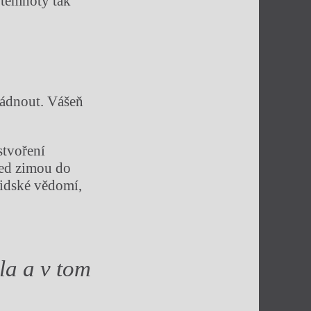
 temnoty tak
vládnout. Vášeň
stvoření
před zimou do
lidské vědomí,
la a v tom