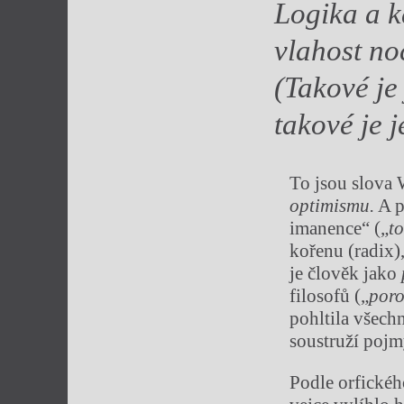
Logika a k
vlahost no
(Takové je 
takové je 
To jsou slova 
optimismu.
A p
imanence“ („
to
kořenu (radix)
je člověk jako
filosofů („
poro
pohltila všechn
soustruží pojm
Podle orfickéh