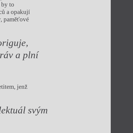
 by to
ců a opakují
y, paměťové
origuje,
ráv a plní
titem, jenž
lektuál svým