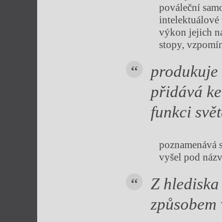
pováleční samo
intelektuálové
výkon jejich n
stopy, vzpomín
produkuje 
přidává ke
funkci svět
poznamenává s 
vyšel pod názv
Z hlediska
způsobem 