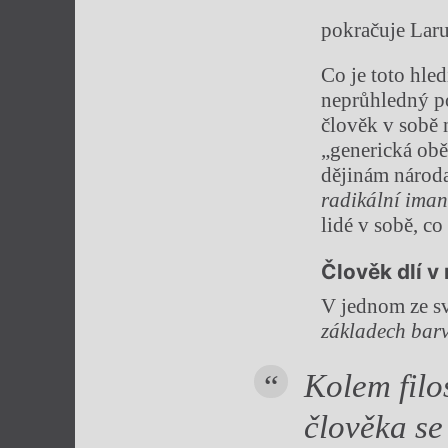
pokračuje Laru
Co je toto hle
neprůhledný po
člověk v sobě 
„generická obě
dějinám národa
radikální iman
lidé v sobě, c
Člověk dlí v
V jednom ze s
základech bar
Kolem filo
člověka se