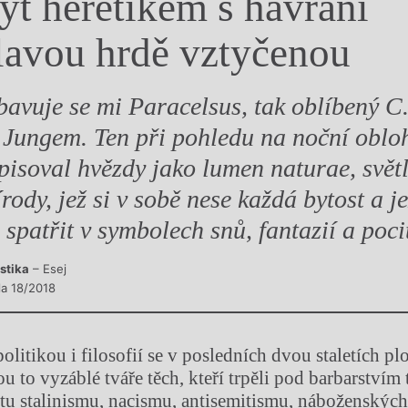
ýt heretikem s havraní
y
lavou hrdě vztyčenou
bavuje se mi Paracelsus, tak oblíbený C
 Jungem. Ten při pohledu na noční oblo
pisoval hvězdy jako lumen naturae, svět
írody, jež si v sobě nese každá bytost a j
e spatřit v symbolech snů, fantazií a poci
istika
– Esej
la 18/2018
olitikou i filosofií se v posledních dvou staletích pl
ou to vyzáblé tváře těch, kteří trpěli pod barbarstvím 
 tu stalinismu, nacismu, antisemitismu, náboženských