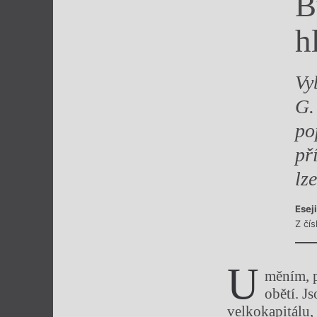
B
Výroční cen
h
Vy
G.
po
př
lz
Esej
Z čís
U
měním, p
obětí. Js
velkokapitálu,