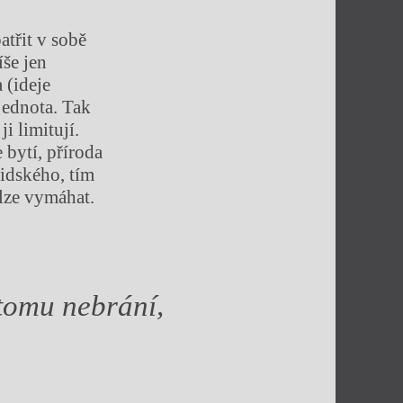
atřit v sobě
íše jen
 (ideje
 jednota. Tak
i limitují.
 bytí, příroda
lidského, tím
elze vymáhat.
 tomu nebrání,