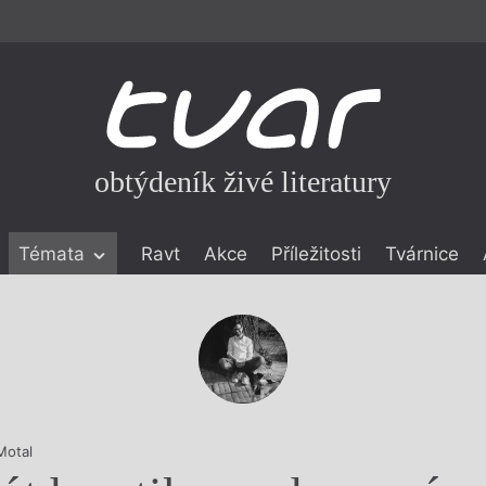
obtýdeník živé literatury
Témata
Ravt
Akce
Příležitosti
Tvárnice
ické literatuře
icistika
zí
eflexe
onialismu
Motal