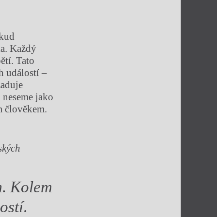
ěkud
ka. Každý
ětí. Tato
h událostí –
žaduje
i neseme jako
ím člověkem.
ských
m. Kolem
ostí
.