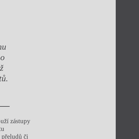
.
hu
lo
ež
tů.
ouží zástupy
tu
 přeludů či