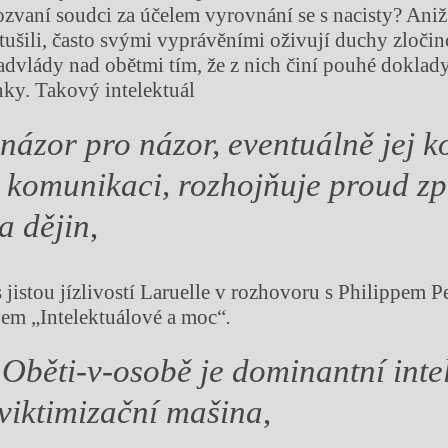
zvaní soudci za účelem vyrovnání se s nacisty? Aniž
 tušili, často svými vyprávěními oživují duchy zločin
advlády nad obětmi tím, že z nich činí pouhé doklad
ky. Takový intelektuál
názor pro názor, eventuálně jej k
 komunikaci, rozhojňuje proud zp
a dějin
,
jistou jízlivostí Laruelle v rozhovoru s Philippem Pe
em „Intelektuálové a moc“
.
 Oběti-v-osobě je dominantní inte
viktimizační mašina
,