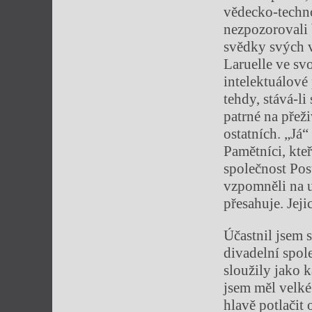
vědecko-techno
nezpozorovali b
svědky svých v
Laruelle ve sv
intelektuálové
tehdy, stává-li
patrné na přeži
ostatních. „Já
Pamětníci, kte
společnost Pos
vzpomněli na u
přesahuje. Jeji
Účastnil jsem 
divadelní spol
sloužily jako 
jsem měl velk
hlavě potlačit 