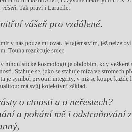
hermafroditické božstvo, nazývané některými Erós. Z
,
vášeň
. Tak praví i Laruelle:
vnitřní vášeň pro vzdálené
.
smír v nás pouze milovat. Je tajemstvím, jež nelze o
m. Touha rozněcuje srdce.
 hinduistické kosmologii je obdobím, kdy veškeré 
rnosti. Stahuje se, jako se stahuje míza ve stromech 
a je symbol prvotní integrity, v níž se koupe každé 
ualitou: má svůj kolektivní základ.
ásty o ctnosti a o neřestech?
ání a pohání mě i odstraňování z
anný,