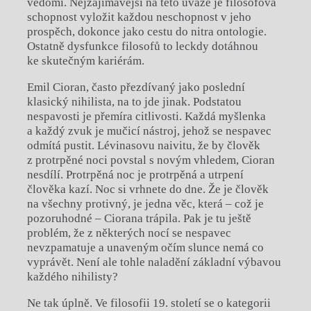
vědomí. Nejzajímavější na této úvaze je filosofova
schopnost vyložit každou neschopnost v jeho
prospěch, dokonce jako cestu do nitra ontologie.
Ostatně dysfunkce filosofů to leckdy dotáhnou
ke skutečným kariérám.
Emil Cioran, často přezdívaný jako poslední
klasický nihilista, na to jde jinak. Podstatou
nespavosti je přemíra citlivosti. Každá myšlenka
a každý zvuk je mučicí nástroj, jehož se nespavec
odmítá pustit. Lévinasovu naivitu, že by člověk
z protrpěné noci povstal s novým vhledem, Cioran
nesdílí. Protrpěná noc je protrpěná a utrpení
člověka kazí. Noc si vrhnete do dne. Že je člověk
na všechny protivný, je jedna věc, která – což je
pozoruhodné – Ciorana trápila. Pak je tu ještě
problém, že z některých nocí se nespavec
nevzpamatuje a unaveným očím slunce nemá co
vyprávět. Není ale tohle naladění základní výbavou
každého nihilisty?
Ne tak úplně. Ve filosofii 19. století se o kategorii