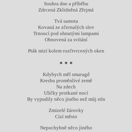
Souhra dne a příběhu
Zdrcená Zklidněná Zřejmá
Tvá samota
Kovaná ze zčernalých slov
Trnoucí pod ohnutými lampami
Obnovená za svítání
Pták mizí kolem rozčtvrcených oken
* * *
Kdybych měl smaragd
Kresbu proměnlivé země
Na zdech
Uličky protkané nocí
By vypudily něco jiného než můj stín
Zmizelé žárovky
Cizí město
Nepochybně něco jiného