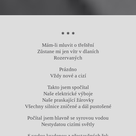
* * *
Mám-li mluvit o třeštění
Zůstane mi jen vítr v dlaních
Rozervaných
Prázdno
Vždy nové a cizí
Takto jsem spočítal
Naše elektrické výboje
Naše praskající žárovky
Všechny silnice zničené a dál pustošené
Počítal jsem hlavně se syrovou vodou
Nestydatou cizími světly
S vodou kradenou z přestavěných řek