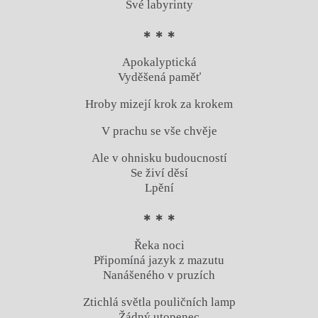
Své labyrinty
* * *
Apokalyptická
Vyděšená paměť
Hroby mizejí krok za krokem
V prachu se vše chvěje
Ale v ohnisku budoucností
Se živí děsí
Lpění
* * *
Řeka noci
Připomíná jazyk z mazutu
Nanášeného v pruzích
Ztichlá světla pouličních lamp
Žádný utopenec