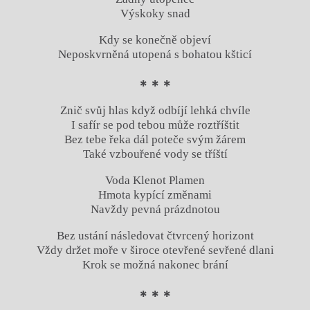
Výskoky snad
Kdy se konečně objeví
Neposkvrněná utopená s bohatou kšticí
* * *
Znič svůj hlas když odbíjí lehká chvíle
I safír se pod tebou může roztříštit
Bez tebe řeka dál poteče svým žárem
Také vzbouřené vody se tříští
Voda Klenot Plamen
Hmota kypící změnami
Navždy pevná prázdnotou
Bez ustání následovat čtvrcený horizont
Vždy držet moře v široce otevřené sevřené dlani
Krok se možná nakonec brání
* * *