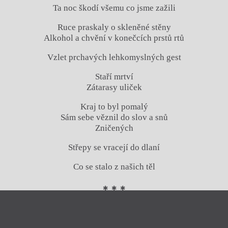
Ta noc škodí všemu co jsme zažili
Ruce praskaly o skleněné stěny
Alkohol a chvění v konečcích prstů rtů
Vzlet prchavých lehkomyslných gest
Staří mrtví
Zátarasy uliček
Kraj to byl pomalý
Sám sebe věznil do slov a snů
Zničených
Střepy se vracejí do dlaní
Co se stalo z našich těl
* * *
Zavřít menu
Jazyk se dělá architektonický
A nepochybně také vykloubený