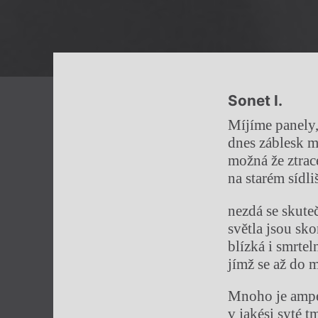
Sonet I.
Míjíme panely,
dnes záblesk 
možná že ztra
na starém sídli
nezdá se skute
světla jsou sko
blízká i smrtel
jímž se až do 
Mnoho je ampé
v jakési syté t