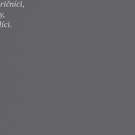
ričníci,
y
y,
íci.