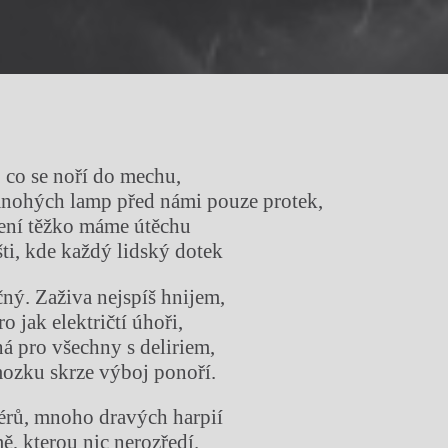
 co se noří do mechu,
mnohých lamp před námi pouze protek,
cení těžko máme útěchu
šti, kde každý lidský dotek
čný. Zaživa nejspíš hnijem,
ro jak električtí úhoři,
ná pro všechny s deliriem,
mozku skrze výboj ponoří.
rů, mnoho dravých harpií
mě, kterou nic nerozředí.