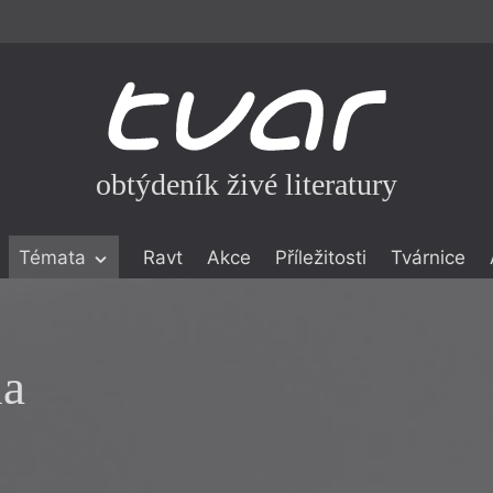
obtýdeník živé literatury
Témata
Ravt
Akce
Příležitosti
Tvárnice
ické literatuře
icistika
zí
na
eflexe
onialismu