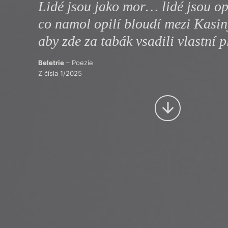
Lidé jsou jako mor… lidé jsou op
Výroční cen
co namol opilí bloudí mezi Kasin
aby zde za tabák vsadili vlastní pl
Beletrie
– Poezie
Z čísla 1/2025