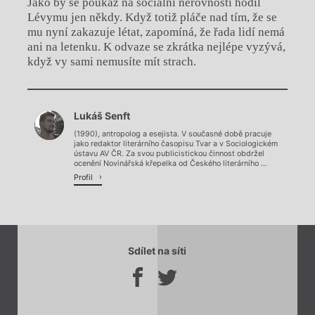
Jako by se poukaz na sociální nerovnosti hodil
Lévymu jen někdy. Když totiž pláče nad tím, že se
mu nyní zakazuje létat, zapomíná, že řada lidí nemá
ani na letenku. K odvaze se zkrátka nejlépe vyzývá,
když vy sami nemusíte mít strach.
Chviličku.
Lukáš Senft
Načítá se.
(1990), antropolog a esejista. V současné době pracuje
jako redaktor literárního časopisu Tvar a v Sociologickém
ústavu AV ČR. Za svou publicistickou činnost obdržel
ocenění Novinářská křepelka od Českého literárního ...
Profil
Sdílet na síti