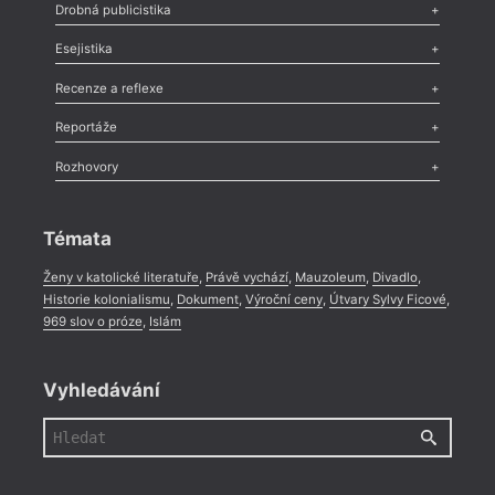
Poezie
,
Próza
,
Dokumenty
,
Drama
,
Celá rubrika
Drobná publicistika
Odlesk
,
Zasláno
,
Nezařazené
,
Novinky v Tvaru
,
Slovo
,
Výročí
,
Esejistika
Nekrolog
,
Glosa
,
Sloupek
,
Pozvánka
,
Literární soutěž
,
Komentář
,
Celá rubrika
Esej
,
Pádlo
,
Úvaha
,
Texty
,
Studie
,
Celá rubrika
Recenze a reflexe
Recenze
,
Dvakrát
,
Horké párky
,
969 slov o próze
,
Reportáže
Méně slov o próze
,
Celá rubrika
Literární zítřky
,
Reportáž
,
Literární život
,
Divadlo
,
Kritický ohlas
,
Rozhovory
Celá rubrika
Rozhovor
,
Anketa
,
Celá rubrika
Témata
Ženy v katolické literatuře
,
Právě vychází
,
Mauzoleum
,
Divadlo
,
Historie kolonialismu
,
Dokument
,
Výroční ceny
,
Útvary Sylvy Ficové
,
969 slov o próze
,
Islám
Vyhledávání