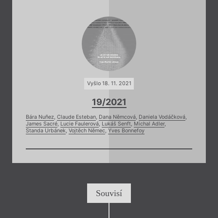
Vyšlo 18. 11. 2021
19/2021
Bára Nuñez
,
Claude Esteban
,
Dana Němcová
,
Daniela Vodáčková
,
James Sacré
,
Lucie Faulerová
,
Lukáš Senft
,
Michal Adler
,
Standa Urbánek
,
Vojtěch Němec
,
Yves Bonnefoy
Souvisí