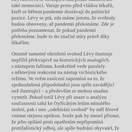
také nemocnicí. Varuje proto před vládou lékařů,
kteří se během pandemie dostávají do politické
pozice. Lévy se ptá, zda máme jistotu, že svobody
budou obnoveny, až pandemii překonáme. Zde je
potřeba poznamenat, že pokud pandemii
překonáme, bude to do značné míry právě díky
lékařům.
Ostatně samotné ohrožení svobod Lévy ilustruje
nepříliš překvapivě na historických analogiích
s nástupem fašismu, konkrétně vede paralely
s některými reakcemi na nástup vichistického
režimu. Ve svém zanícení zapomíná na to, že
zjednodušená připodobnění jsou spíše zavádějící
než ilustrující – a především se mohou snadno
vymstít. Pokud totiž Lévy při snaze o analýzu
současnosti sahá ke čtyřicátým letům minulého
století, pak i ono „odebírání svobod“ by měl férově
vnímat stejnou optikou. Jenže pak by musel přiznat,
že jeho spílání proti opatřením nepřipomíná
protifašistický odboj, ale spíše hudrání obyvatel, že