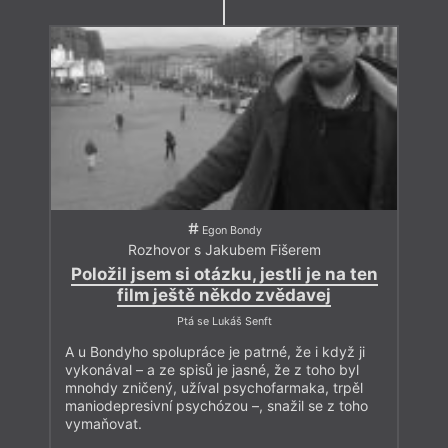
Egon Bondy
Rozhovor s Jakubem Fišerem
Položil jsem si otázku, jestli je na ten
film ještě někdo zvědavej
Ptá se Lukáš Senft
A u Bondyho spolupráce je patrné, že i když ji
vykonával – a ze spisů je jasné, že z toho byl
mnohdy zničený, užíval psychofarmaka, trpěl
maniodepresivní psychózou –, snažil se z toho
vymaňovat.