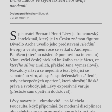
Bruno Latour ve svých textech neoslavuje
pandemii.
Drobná publicistika
– Sloupek
Z čísla 19/2021
S
pisovatel Bernard-Henri Lévy je francouzský
intelektuál, který je i v Česku známou figurou.
Divadlo Archa uvedlo jeho představení
Hledání
Evropy
a ve stejném roce se setkal s Andrejem
Babišem (kterého následně pomluvil na internetu).
Vloni vyšel český překlad knižního eseje
Virus, ze
kterého šílíme
(Kalich, překlad Jana Vymazalová).
Navzdory názvu se nejedná o text týkající se
samotného viru, ale spíše společenského „šílení“,
tedy nebezpečných opatření, která ohrožují lidská
práva a svobody, jak Lévy expresivně varuje
(přestože sám opatření dodržoval).
Lévy navazuje – zkratkovitě – na Michela
Foucaulta, když připomíná, že moderní disciplinace
obyvatelstva se neinspirovala pouze káznicí, ale