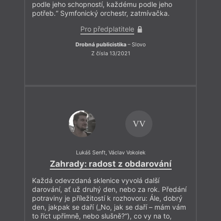
podle jeho schopností, každému podle jeho
potřeb.“ Symfonický orchestr, zatmívačka.
Pro předplatitele
Drobná publicistika
– Slovo
Z čísla 13/2021
VV
Lukáš Senft
,
Václav Vokolek
Zahrady: radost z obdarování
Každá odevzdaná sklenice vyvolá další
darování, ať už druhý den, nebo za rok. Předání
potraviny je příležitostí k rozhovoru: Ále, dobrý
den, jakpak se daří („No, jak se daří – mám vám
to říct upřímně, nebo slušně?“), co vy na to,