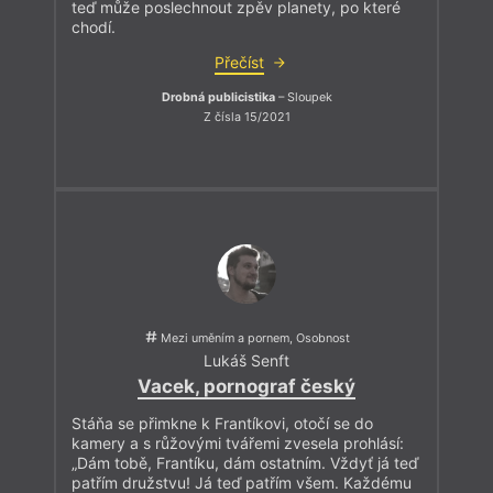
teď může poslechnout zpěv planety, po které
chodí.
Přečíst
Drobná publicistika
– Sloupek
Z čísla 15/2021
Mezi uměním a pornem, Osobnost
Lukáš Senft
Vacek, pornograf český
Stáňa se přimkne k Frantíkovi, otočí se do
kamery a s růžovými tvářemi zvesela prohlásí:
„Dám tobě, Frantíku, dám ostatním. Vždyť já teď
patřím družstvu! Já teď patřím všem. Každému