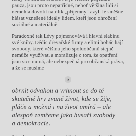
pauza, jsou proto nepatřičné, neboť většina lidí si
nemohla dovolit natolik „příjemný“ azyl. Je směšné
hlásat vznešené ideály lidem, kteří jsou ohrožení
sociálně a materiálně.
Paradoxně tak Lévy pojmenovává i hlavní slabinu
své knihy. Dědic dřevařské firmy a elitní boháč hájí
svobody, které většina jeho spoluobčanů stejně
nemůže využívat, a moralizuje o tom, že opatření
jsou sice nutná, ale nebezpečná pro občanská práva,
a že se musíme
obrnit odvahou a vrhnout se do té
skutečné hry zvané život, kde se žije,
pláče a možná i na život umírá – ale
alespoň zemřeme jako husaři svobody
a demokracie
.