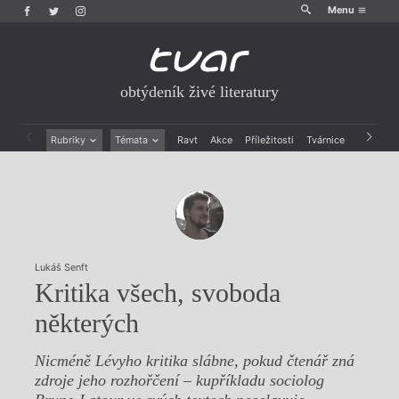
Menu
obtýdeník živé literatury
Rubriky
Témata
Ravt
Akce
Příležitosti
Tvárnice
Archiv
Beletrie
Ženy v katolické literatuře
Drobná publicistika
Právě vychází
Esejistika
Mauzoleum
Recenze a reflexe
Divadlo
Reportáže
Historie kolonialismu
Rozhovory
Dokument
Lukáš Senft
Výroční ceny
Kritika všech, svoboda
některých
Nicméně Lévyho kritika slábne, pokud čtenář zná
zdroje jeho rozhořčení – kupříkladu sociolog