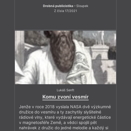
Drobná publicistika
– Sloupek
Z čísla 17/2021
Lukáš Senft
Komu zvoní vesmír
Jenže v roce 2018 vyslala NASA dvě výzkumné
družice do vesmíru a ty zachytily slyšitelné
rádiové vlny, které vydávají energetické částice
v magnetosféře Země, a vědci spojili pět
nahrávek z družic do jedné melodie a každý si