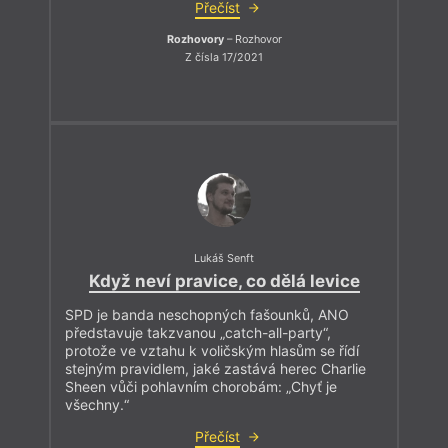
Přečíst
Rozhovory
– Rozhovor
Z čísla 17/2021
Lukáš Senft
Když neví pravice, co dělá levice
SPD je banda neschopných fašounků, ANO
představuje takzvanou „catch-all-party“,
protože ve vztahu k voličským hlasům se řídí
stejným pravidlem, jaké zastává herec Charlie
Sheen vůči pohlavním chorobám: „Chyť je
všechny.“
Přečíst