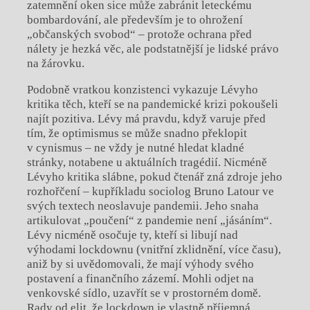
zatemnění oken sice může zabránit leteckému
bombardování, ale především je to ohrožení
„občanských svobod“ – protože ochrana před
nálety je hezká věc, ale podstatnější je lidské právo
na žárovku.
Podobně vratkou konzistenci vykazuje Lévyho
kritika těch, kteří se na pandemické krizi pokoušeli
najít pozitiva. Lévy má pravdu, když varuje před
tím, že optimismus se může snadno překlopit
v cynismus – ne vždy je nutné hledat kladné
stránky, notabene u aktuálních tragédií. Nicméně
Lévyho kritika slábne, pokud čtenář zná zdroje jeho
rozhořčení – kupříkladu sociolog Bruno Latour ve
svých textech neoslavuje pandemii. Jeho snaha
artikulovat „poučení“ z pandemie není „jásáním“.
Lévy nicméně osočuje ty, kteří si libují nad
výhodami lockdownu (vnitřní zklidnění, více času),
aniž by si uvědomovali, že mají výhody svého
postavení a finančního zázemí. Mohli odjet na
venkovské sídlo, uzavřít se v prostorném domě.
Rady od elit, že lockdown je vlastně příjemná