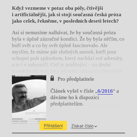
Když vezmeme v potaz oba póly, čtivější
i
artificiálnější, jak si stojí současná česká próza
jako celek, řekněme, v posledních deseti letech?
Asi si nemusíme nalhávat, že by současná próza
byla v úplně zázračné kondici. Že by byla něčím, co
boří svět a co by svět úplně fascinovalo. Ale
myslím, že máme pár slušných autorů, kteří jsou
schopni psát způsobem, který nachází své adresáty,
a to i v zahraničí. Což je potěšující – na druhé
straně kritik je tu taky od toho, aby snil o literatuře
ještě lepšejšovější, a ne aby poklonkoval danému
Pro předplatitele
stavu.
Článek vyšel v čísle „
6/2016
“ a
dáváme ho k dispozici
předplatitelům.
Přihlášení
Získat číslo
Chviličku.