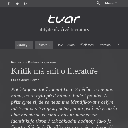
Menu
obtýdeník živé literatury
Rubriky
Témata
Ravt
Akce
Příležitosti
Tvárnice
Archiv
Beletrie
Ženy v katolické literatuře
Drobná publicistika
Právě vychází
Rozhovor s Pavlem Janouškem
Esejistika
Mauzoleum
Kritik má snít o literatuře
Recenze a reflexe
Divadlo
Reportáže
Historie kolonialismu
Ptá se Adam Borzič
Rozhovory
Dokument
Potřebujeme totiž identifikaci. S něčím, co je nad
Výroční ceny
námi, co tu bylo před námi a bude i po nás. A
přiznejme si, že se neumíme identifikovat s celým
lidstvem či s Evropou, nebo jen do jisté míry, takže
chtě nechtě se většina z nás přinejmenším
identifikuje (kromě tak základní hodnoty, jako je
Sparta, Slávie či Baník) nejen se svým městem či