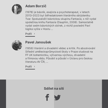
Adam Borzič
Načítá se.
(1978) je básník, esejista a psychoterapeut, v letech
2013–2023 byl šéfredaktorem literárního obtýdeníku
Tvar. Spoluzaložil básnickou skupinu Fantasía, s níž vydal
společnou knihu Fantasía (Dauphin, 2008). Samostatně
vydal sedm básnických sbírek, z nichž poslední Paví
logika vyšla v Hostu ...
Profil
Pavel Janoušek
(1956) literární a divadelní vědec a kritik. Po absolvování
Střední uměleckoprůmyslové školy v Praze studoval na
FF UK bohemistiku, výtvarnou výchovu, divadelní
a filmovou vědu. Působil a působí v Ústavu pro českou
literaturu AV ČR, ...
Profil
Sdílet na síti