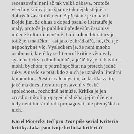
recenzování není až tak velká zábava, protože
všechny knihy jsou špatné tak nějak stejně a
dobrých zase tolik není. A přestane je to bavit.
Dojde jim, že ohlas a dopad psaní o literatuře je
malý, protože je publikují především časopisy
určené kulturní menšině. Lidí kolem literatury je
totiž jen maličko – asi jako zahrádkářů, no, těch je
nepochybně víc. Výsledkem je, že není mnoho
osobností, které by se literární kritice věnovaly
systematicky a dlouhodobě, a ještě by je to bavilo –
mohli bychom je patrně spočítat na prstech jedné
ruky. A navíc se ptát, kdo z nich je uznáván literární
komunitou. Přesto si ale myslím, že kritika za to,
jaké má dnes literatura postavení v české
společnosti, rozhodně nemůže. Kritika je jen
zrcadlo, nikoli propagační služba, jejím účelem
tedy není literární díla propagovat, ale přemýšlet o
nich.
Karel Piorecký teď pro
Tvar
píše seriál Kritéria
kritiky. Jaká jsou tvoje kritická kritéria?