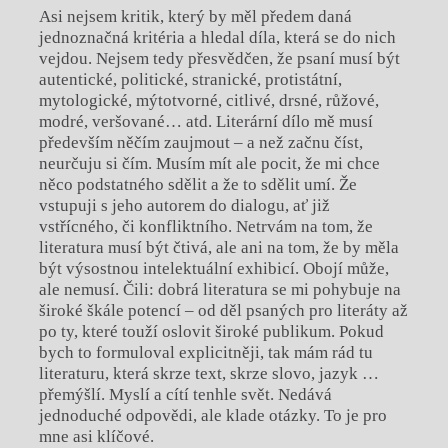
Asi nejsem kritik, který by měl předem daná
jednoznačná kritéria a hledal díla, která se do nich
vejdou. Nejsem tedy přesvědčen, že psaní musí být
autentické, politické, stranické, protistátní,
mytologické, mýtotvorné, citlivé, drsné, růžové,
modré, veršované… atd. Literární dílo mě musí
především něčím zaujmout – a než začnu číst,
neurčuju si čím. Musím mít ale pocit, že mi chce
něco podstatného sdělit a že to sdělit umí. Že
vstupuji s jeho autorem do dialogu, ať již
vstřícného, či konfliktního. Netrvám na tom, že
literatura musí být čtivá, ale ani na tom, že by měla
být výsostnou intelektuální exhibicí. Obojí může,
ale nemusí. Čili: dobrá literatura se mi pohybuje na
široké škále potencí – od děl psaných pro literáty až
po ty, které touží oslovit široké publikum. Pokud
bych to formuloval explicitněji, tak mám rád tu
literaturu, která skrze text, skrze slovo, jazyk …
přemýšlí. Myslí a cítí tenhle svět. Nedává
jednoduché odpovědi, ale klade otázky. To je pro
mne asi klíčové.