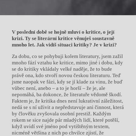
V poslední době se hojně mluví o kritice, o
její
krizi. Ty se literární kritice věnuješ soustavně
mnoho let. Jak vidíš situaci kritiky? Je v krizi?
Za dobu, co se pohybuji kolem literatury, jsem zažil
mnoho fází vztahu ke kritice, mimo jiné i dobu, kdy
se do kritiky vkládaly velké naděje, že to bude
právě ona, kdo stvoří novou českou literaturu. Teď
jsme naopak ve fázi, kdy se jí klade za vinu, že buď
vůbec není, anebo – a to je horší – že je, ale
nepomáhá, ba dokonce, že literatuře vědomě škodí.
Faktem je, že kritika dnes není lukrativní záležitost,
nedá se s ní uživit a nepředstavuje ani činnost, která
by člověku zvyšovala osobní prestiž. Každým
rokem se sice najde pár mladých lidí, které potěší,
když uvidí své jméno pod vytištěným textem,
nicméně většina z nich po chvilce zjistí, že