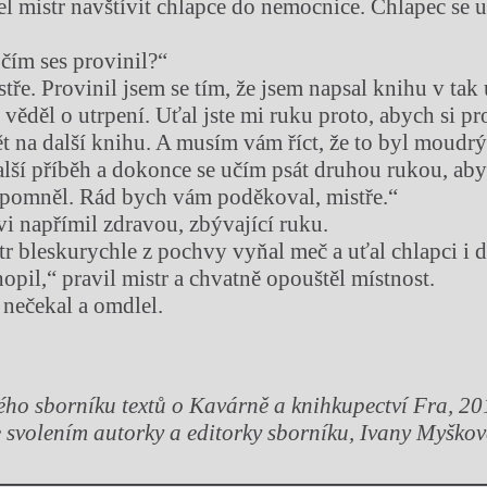
šel mistr navštívit chlapce do nemocnice. Chlapec se 
 čím ses provinil?“
tře. Provinil jsem se tím, že jsem napsal knihu v tak
věděl o utrpení. Uťal jste mi ruku proto, abych si pro
t na další knihu. A musím vám říct, že to byl moudrý 
alší příběh a dokonce se učím psát druhou rukou, ab
pomněl. Rád bych vám poděkoval, mistře.“
vi napřímil zdravou, zbývající ruku.
str bleskurychle z pochvy vyňal meč a uťal chlapci i 
opil,“ pravil mistr a chvatně opouštěl místnost.
 nečekal a omdlel.
ého sborníku textů o Kavárně a knihkupectví Fra, 20
 svolením autorky a editorky sborníku, Ivany Myškov
Chviličku.