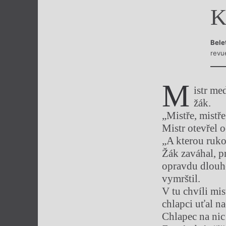
K
Výroční cen
Bele
revu
M
istr me
žák.
„Mistře, mistř
Mistr otevřel o
„A kterou ruko
Žák zaváhal, pr
opravdu dlouho,
vymrštil.
V tu chvíli mi
chlapci uťal n
Chlapec na nic