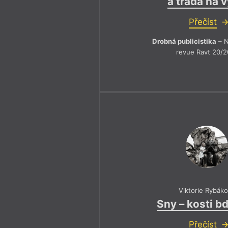
a tradá na v
Přečíst
Drobná publicistika
– N
revue Ravt 20/2
Viktorie Rybák
Sny – kosti bd
Přečíst