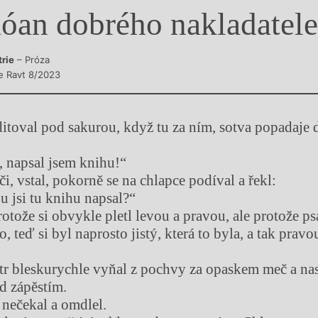
óan dobrého nakladatele
y
trie
– Próza
e Ravt 8/2023
ditoval pod sakurou, když tu za ním, sotva popadaje 
e, napsal jsem knihu!“
či, vstal, pokorně se na chlapce podíval a řekl:
u jsi tu knihu napsal?“
otože si obvykle pletl levou a pravou, ale protože ps
 teď si byl naprosto jistý, která to byla, a tak prav
str bleskurychle vyňal z pochvy za opaskem meč a n
ad zápěstím.
 nečekal a omdlel.