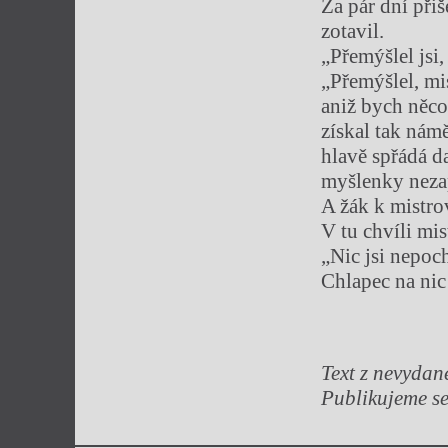
Za pár dní při
zotavil.
„Přemýšlel jsi,
„Přemýšlel, mis
aniž bych něco 
získal tak námě
hlavě spřádá d
myšlenky neza
A žák k mistro
V tu chvíli mi
„Nic jsi nepoch
Chlapec na nic
Text z nevydan
Publikujeme se