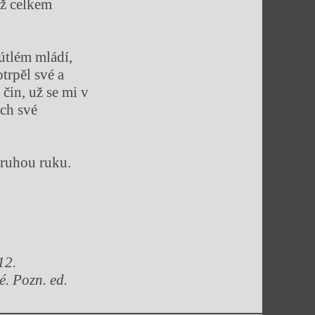
už celkem
 útlém mládí,
trpěl své a
čin, už se mi v
ych své
druhou ruku.
12.
é. Pozn. ed.