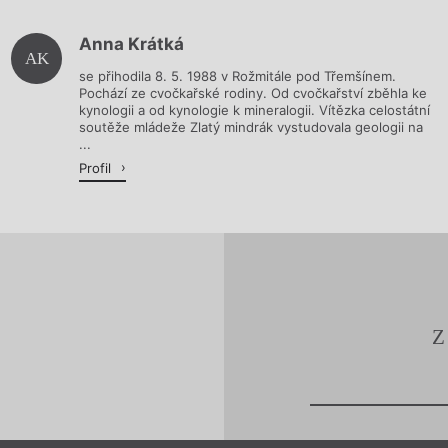
Anna Krátká
Načítá se.
AK
se přihodila 8. 5. 1988 v Rožmitále pod Třemšínem.
Pochází ze cvočkařské rodiny. Od cvočkařství zběhla ke
kynologii a od kynologie k mineralogii. Vítězka celostátní
soutěže mládeže Zlatý mindrák vystudovala geologii na
...
Profil
Z