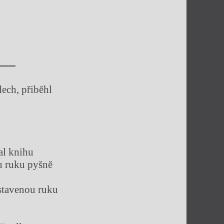
dech, přiběhl
al knihu
ou ruku pyšně
astavenou ruku