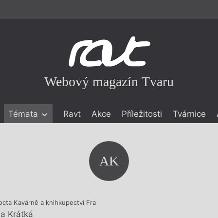
Webový magazín Tvaru
Témata
Ravt
Akce
Příležitosti
Tvárnice
ické literatuře
icistika
zí
AK
eflexe
onialismu
octa Kavárně a knihkupectví Fra
a Krátká