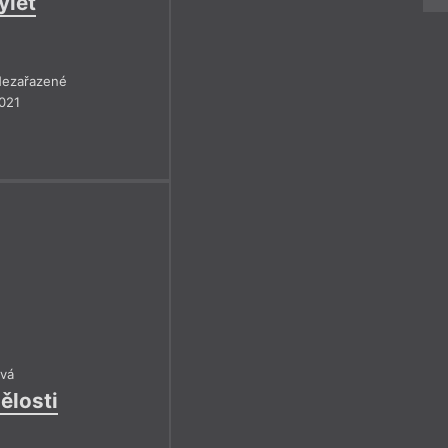
ýlet
ezařazené
021
ová
ělosti