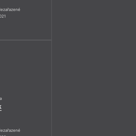
ezařazené
021
a
k
ezařazené