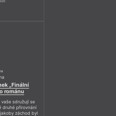
020
ma
ma
ek „Finální
ho románu
vaše sdružují se
 druhé přirovnání
 jakoby záchod byl