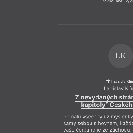
revue Ravt 12/2
LK
Ladislav Klí
Ladislav Klí
Z nevydaných strán
kapitoly“ České
Pomalu všechny už myšlenky 
samy sebou s hovnem, každé
vaše čerpáno je ze záchodu,