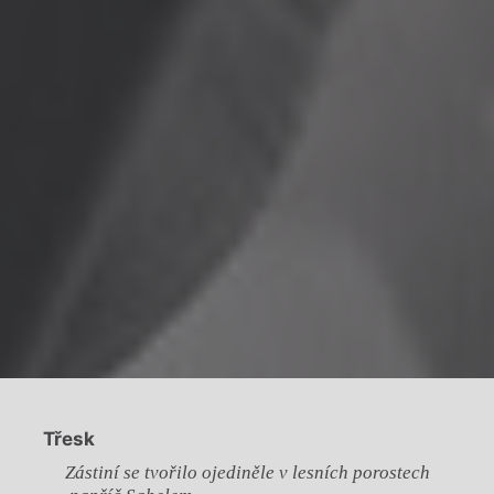
Třesk
Zástiní se tvořilo ojediněle v lesních porostech