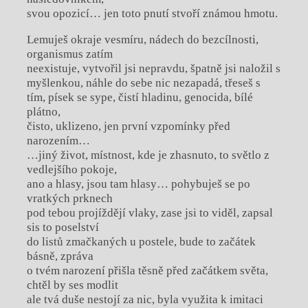
svou opozicí… jen toto pnutí stvoří známou hmotu.
Lemuješ okraje vesmíru, nádech do bezcílnosti,
organismus zatím
neexistuje, vytvořil jsi nepravdu, špatně jsi naložil s
myšlenkou, náhle do sebe nic nezapadá, třeseš s
tím, písek se sype, čistí hladinu, genocida, bílé
plátno,
čisto, uklizeno, jen první vzpomínky před
narozením…
…jiný život, místnost, kde je zhasnuto, to světlo z
vedlejšího pokoje,
ano a hlasy, jsou tam hlasy… pohybuješ se po
vratkých prknech
pod tebou projíždějí vlaky, zase jsi to viděl, zapsal
sis to poselství
do listů zmačkaných u postele, bude to začátek
básně, zpráva
o tvém narození přišla těsně před začátkem světa,
chtěl by ses modlit
ale tvá duše nestojí za nic, byla využita k imitaci