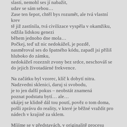
slasti, nemohl ses jí nabažit,
udav se sám sebou…
Zase ten šepot, chtěl bys rozumět, ale tvá vlastní
krev
tě již zastínila, tvá civilizace vyspěla v okamžiku,
odžila lidskou genezi
během jednoho dne mola…
Počkej, teď už nic nedokážeš, je pozdě,
nasměroval ses do špatného kódu, zapadl jsi příliš
hluboko do zámku,
nedokážeš rozeznít zvony bez srdce, neschováš se
do jejich životadárné frekvence.
Na začátku byl vzorec, klíč k dobytí nitra.
Nadzvedni sklenici, daruj si svobodu,
je to jen další pokus – neobstát znamená
poznat podstatu bytí… ale…
ukájej se klidně dál tou poutí, pověz o tom doma,
pošli zprávu do reality, v které je běžné vraždit pro
nádech v krajině za sklem.
Míjíme se v představách, v originalitě procesu