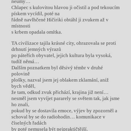
neumy…
Chlapec s kulovitou hlavou ji očistil a pod tekoucím
pískem vycídil, poté na
řádně navlhčené Hičiriki obtáhl ji zvukem až v
místnosti
s krbem opadala omítka.
TA civilizace tajila krásné city, ohrazovala se proti
drhnutí jemných výrazů
po páteřích obyvatel, jejich kultura byla vysoká,
tudíž němá…
Dalším poznatkem byl děsivý témbr v druhé
polovině
plošky, nazval jsem jej oblakem zklamání, aniž
bych věděl,
že tam, odkud zvuk přichází, krajina již není…
nesměl jsem vyvíjet pararely se světem tak, jak jsme
ho znali,
pokud by se dostavila emoce, výjev by zpozorněl a
schoval by se do radiohodin… komunikace v
číselných řadách
by poté nemusela být nejpraktičtější.