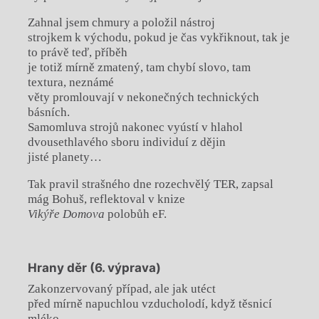
Zahnal jsem chmury a položil nástroj
strojkem k východu, pokud je čas vykřiknout, tak je
to právě teď, příběh
je totiž mírně zmatený, tam chybí slovo, tam
textura, neznámé
věty promlouvají v nekonečných technických
básních.
Samomluva strojů nakonec vyústí v hlahol
dvousethlavého sboru individuí z dějin
jisté planety…
Tak pravil strašného dne rozechvělý TER, zapsal
mág Bohuš, reflektoval v knize
Vikýře Domova
polobůh eF.
Hrany děr (6. výprava)
Zakonzervovaný případ, ale jak utéct
před mírně napuchlou vzducholodí, když těsnicí
mléko