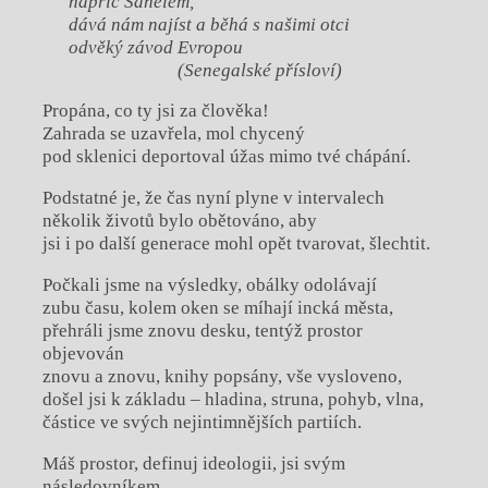
napříč Sahelem,
dává nám najíst a běhá s našimi otci
odvěký závod Evropou
(Senegalské přísloví)
Propána, co ty jsi za člověka!
Zahrada se uzavřela, mol chycený
pod sklenici deportoval úžas mimo tvé chápání.
Podstatné je, že čas nyní plyne v intervalech
několik životů bylo obětováno, aby
jsi i po další generace mohl opět tvarovat, šlechtit.
Počkali jsme na výsledky, obálky odolávají
zubu času, kolem oken se míhají incká města,
přehráli jsme znovu desku, tentýž prostor
objevován
znovu a znovu, knihy popsány, vše vysloveno,
došel jsi k základu – hladina, struna, pohyb, vlna,
částice ve svých nejintimnějších partiích.
Máš prostor, definuj ideologii, jsi svým
následovníkem,