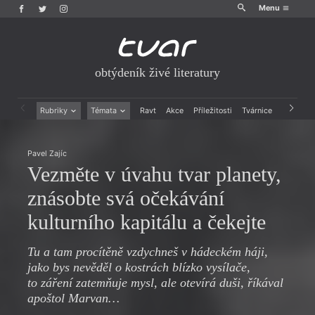
Menu
obtýdeník živé literatury
Rubriky
Témata
Ravt
Akce
Příležitosti
Tvárnice
Archiv
Beletrie
Ženy v katolické literatuře
Drobná publicistika
Právě vychází
Pavel Zajíc
Esejistika
Mauzoleum
Vezměte v úvahu tvar planety,
Recenze a reflexe
Divadlo
Reportáže
Historie kolonialismu
znásobte svá očekávání
Rozhovory
Dokument
kulturního kapitálu a čekejte
Výroční ceny
Tu a tam procítěně vzdychneš v hádeckém háji,
jako bys nevěděl o kostrách blízko vysílače,
to záření zatemňuje mysl, ale otevírá duši, říkával
apoštol Marvan…