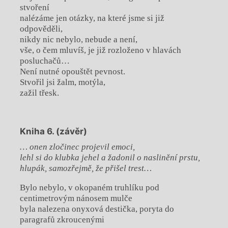
stvoření
nalézáme jen otázky, na které jsme si již
odpověděli,
nikdy nic nebylo, nebude a není,
vše, o čem mluvíš, je již rozloženo v hlavách
posluchačů…
Není nutné opouštět pevnost.
Stvořil jsi žalm, motýla,
zažil třesk.
Kniha 6. (závěr)
… onen zločinec projevil emoci,
lehl si do klubka jehel a žadonil o naslinění prstu,
hlupák, samozřejmě, že přišel trest…
Bylo nebylo, v okopaném truhlíku pod
centimetrovým nánosem mulče
byla nalezena onyxová destička, poryta do
paragrafů zkroucenými