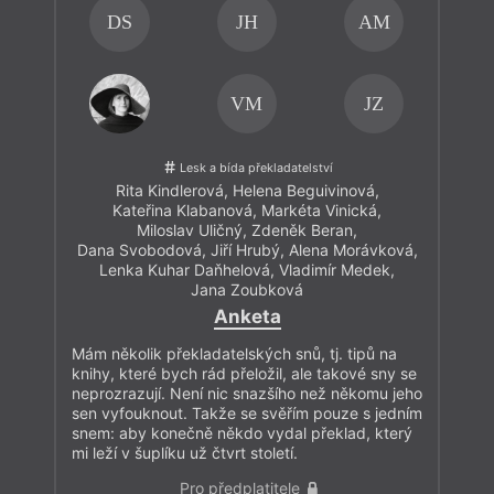
DS
JH
AM
VM
JZ
Lesk a bída překladatelství
Rita Kindlerová
,
Helena Beguivinová
,
Kateřina Klabanová
,
Markéta Vinická
,
Miloslav Uličný
,
Zdeněk Beran
,
Dana Svobodová
,
Jiří Hrubý
,
Alena Morávková
,
Lenka Kuhar Daňhelová
,
Vladimír Medek
,
Jana Zoubková
Anketa
Mám několik překladatelských snů, tj. tipů na
knihy, které bych rád přeložil, ale takové sny se
neprozrazují. Není nic snazšího než někomu jeho
sen vyfouknout. Takže se svěřím pouze s jedním
snem: aby konečně někdo vydal překlad, který
mi leží v šuplíku už čtvrt století.
Pro předplatitele