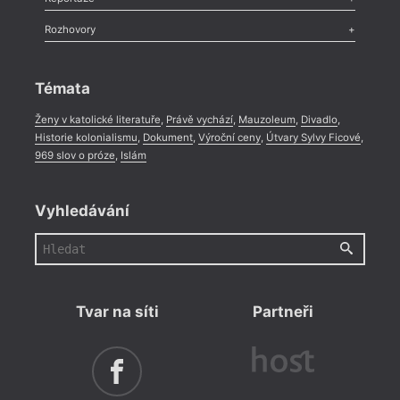
Méně slov o próze
,
Celá rubrika
Literární zítřky
,
Reportáž
,
Literární život
,
Divadlo
,
Kritický ohlas
,
Rozhovory
Celá rubrika
Rozhovor
,
Anketa
,
Celá rubrika
Témata
Ženy v katolické literatuře
,
Právě vychází
,
Mauzoleum
,
Divadlo
,
Historie kolonialismu
,
Dokument
,
Výroční ceny
,
Útvary Sylvy Ficové
,
969 slov o próze
,
Islám
Vyhledávání
Tvar na síti
Partneři