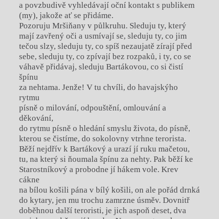
a povzbudivě vyhledávají oční kontakt s publikem
(my), jakože ať se přidáme.
Pozoruju Mršiňany v půlkruhu. Sleduju ty, který
mají zavřený oči a usmívají se, sleduju ty, co jim
tečou slzy, sleduju ty, co spíš nezaujatě zírají před
sebe, sleduju ty, co zpívají bez rozpaků, i ty, co se
váhavě přidávaj, sleduju Bartákovou, co si čistí
špínu
za nehtama. Jenže! V tu chvíli, do havajskýho
rytmu
písně o milování, odpouštění, omlouvání a
děkování,
do rytmu písně o hledání smyslu života, do písně,
kterou se čistíme, do sokolovny vtrhne terorista.
Běží nejdřív k Bartákový a urazí jí ruku mačetou,
tu, na který si ňoumala špínu za nehty. Pak běží ke
Starostníkový a probodne jí hákem vole. Krev
cákne
na bílou košili pána v bílý košili, on ale pořád drnká
do kytary, jen mu trochu zamrzne úsměv. Dovnitř
doběhnou další teroristi, je jich aspoň deset, dva