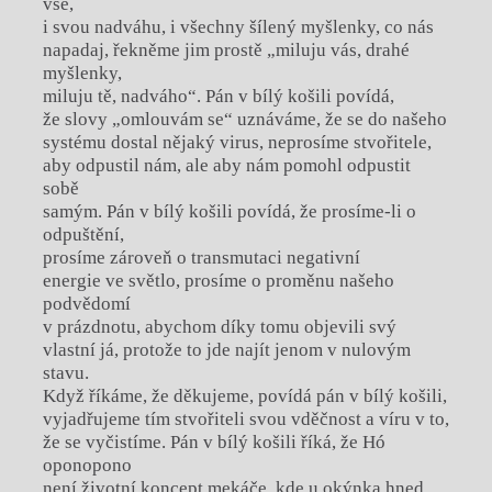
vše,
i svou nadváhu, i všechny šílený myšlenky, co nás
napadaj, řekněme jim prostě „miluju vás, drahé
myšlenky,
miluju tě, nadváho“. Pán v bílý košili povídá,
že slovy „omlouvám se“ uznáváme, že se do našeho
systému dostal nějaký virus, neprosíme stvořitele,
aby odpustil nám, ale aby nám pomohl odpustit
sobě
samým. Pán v bílý košili povídá, že prosíme-li o
odpuštění,
prosíme zároveň o transmutaci negativní
energie ve světlo, prosíme o proměnu našeho
podvědomí
v prázdnotu, abychom díky tomu objevili svý
vlastní já, protože to jde najít jenom v nulovým
stavu.
Když říkáme, že děkujeme, povídá pán v bílý košili,
vyjadřujeme tím stvořiteli svou vděčnost a víru v to,
že se vyčistíme. Pán v bílý košili říká, že Hó
oponopono
není životní koncept mekáče, kde u okýnka hned