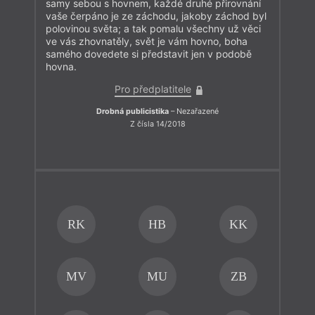
samy sebou s hovnem, každé druhé přirovnání
vaše čerpáno je ze záchodu, jakoby záchod byl
polovinou světa; a tak pomalu všechny už věci
ve vás zhovnatěly, svět je vám hovno, boha
samého dovedete si představit jen v podobě
hovna.
Pro předplatitele
Drobná publicistika
– Nezařazené
Z čísla 14/2018
RK
HB
KK
MV
MU
ZB