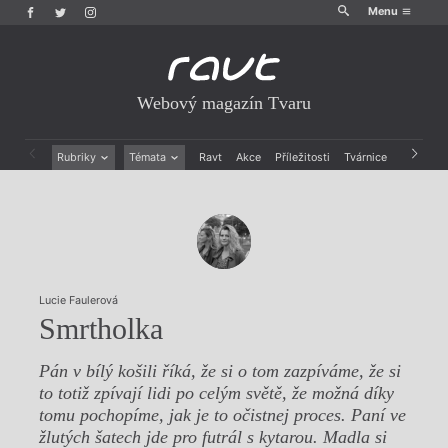
Menu
Webový magazín Tvaru
Rubriky
Témata
Ravt
Akce
Příležitosti
Tvárnice
Archiv
Beletrie
Ženy v katolické literatuře
Drobná publicistika
Právě vychází
Esejistika
Mauzoleum
Recenze a reflexe
Divadlo
Reportáže
Historie kolonialismu
Rozhovory
Dokument
Lucie Faulerová
Výroční ceny
Smrtholka
Pán v bílý košili říká, že si o tom zazpíváme, že si
to totiž zpívají lidi po celým světě, že možná díky
tomu pochopíme, jak je to očistnej proces. Paní ve
žlutých šatech jde pro futrál s kytarou. Madla si