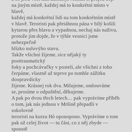
na jiným místě, každej má to konkrétní místo v
hlavě,
každej má konkrétní lidi na tom konkrétním místě
v hlavě. Teroristi pak přetáhnou pána v bílý košili
kytarou přes hlavu a vypadnou, nechaj nás naživu,
protože jim dojde, že v týhle vesnici jsme
nebezpečně
blízko nulovýho stavu.
Takže všichni žijeme, sice nějaký ty
posttraumatický
šoky a pochcávačky v posteli, ale všichni z toho
čerpáme, vlastně až teprve po tomhle zážitku
doopravdicky
žijeme. Krásnej rok dva. Milujeme, omlouváme
se, prosíme o odpuštění, děkujeme.
A pak po dvou třech letech… pak vyprávíme příběh
o tom, jak nás jednou v Mršině přepadli v
sokolovně
teroristi na kurzu Hó oponopono. Vyprávíme o tom
pak už celej život — tu část, co z něj zbyde —
spoustě