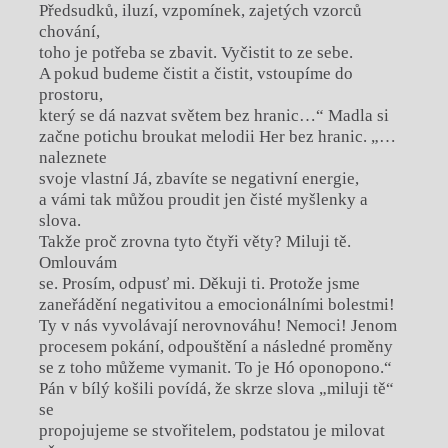
Předsudků, iluzí, vzpomínek, zajetých vzorců
chování,
toho je potřeba se zbavit. Vyčistit to ze sebe.
A pokud budeme čistit a čistit, vstoupíme do
prostoru,
který se dá nazvat světem bez hranic…“ Madla si
začne potichu broukat melodii Her bez hranic. „…
naleznete
svoje vlastní Já, zbavíte se negativní energie,
a vámi tak můžou proudit jen čisté myšlenky a
slova.
Takže proč zrovna tyto čtyři věty? Miluji tě.
Omlouvám
se. Prosím, odpusť mi. Děkuji ti. Protože jsme
zaneřádění negativitou a emocionálními bolestmi!
Ty v nás vyvolávají nerovnováhu! Nemoci! Jenom
procesem pokání, odpouštění a následné proměny
se z toho můžeme vymanit. To je Hó oponopono.“
Pán v bílý košili povídá, že skrze slova „miluji tě“
se
propojujeme se stvořitelem, podstatou je milovat