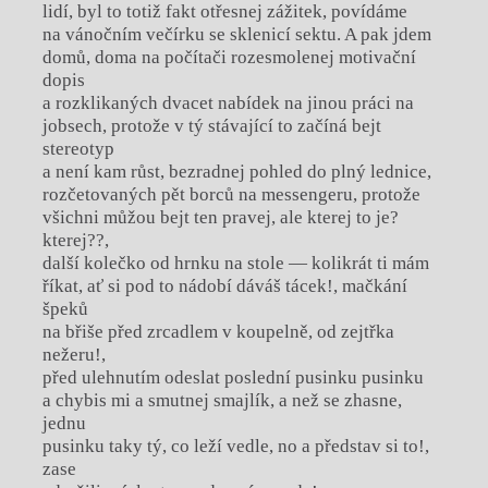
lidí, byl to totiž fakt otřesnej zážitek, povídáme
na vánočním večírku se sklenicí sektu. A pak jdem
domů, doma na počítači rozesmolenej motivační
dopis
a rozklikaných dvacet nabídek na jinou práci na
jobsech, protože v tý stávající to začíná bejt
stereotyp
a není kam růst, bezradnej pohled do plný lednice,
rozčetovaných pět borců na messengeru, protože
všichni můžou bejt ten pravej, ale kterej to je?
kterej??,
další kolečko od hrnku na stole — kolikrát ti mám
říkat, ať si pod to nádobí dáváš tácek!, mačkání
špeků
na břiše před zrcadlem v koupelně, od zejtřka
nežeru!,
před ulehnutím odeslat poslední pusinku pusinku
a chybis mi a smutnej smajlík, a než se zhasne,
jednu
pusinku taky tý, co leží vedle, no a představ si to!,
zase