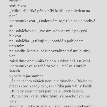
změnit
svůj život.
„Miluji tě,“ říká pán v bílý košili s pohledem na
paní
Starostníkovou. „Omlouvám se,“ říká pak a podívá
se
na Boháčkovou. „Prosím, odpusť mi,“ pokývá
hlavou
na Boháčka. „Děkuji ti,“ povídá s pohledem
upřeným
na Madlu, která si pěst povytáhne z ústní dutiny
ven.
Následuje opět krátké ticho. Odkašlání. Ošívání.
Starostníková se tahá za vole. Paní ve žlutých
šatech
vypadá tajnosnubně.
„Že na těchto větách není nic divného? Říkáte to
přeci skoro každý den, že?“ říká pán v bílý košili.
„To tedy ano!“ praví paní ve žlutých šatech.
„Tyhle čtyři věty, tyhle zdánlivě prachobyčejné
věty
ale můžou také přispět k čištění našeho podvědomí.