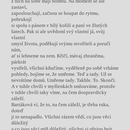
z nich na sobě mají bombu. Na moment se ale
zastaví,
zaposlouchají, začnou se houpat do rytmu,
pobrukují
si spolu s pánem v bílý košili a paní ve žlutých
šatech. Pak si ale uvědomí svý vlastní já, svůj
vlastní
smysl života, poděkují svýmu stvořiteli a poručí
nám,
ať si lehneme na zem. Křičí, mávaj zbraněma,
párkrát
vystřelí, všichni kňučíme, vyděšeně po sobě vrháme
pohledy, bojíme se, že umřeme. Teď a tady. Už se
nevrátíme domů. Umřeme tady. Takhle. To. Skončí.
A v tuhle chvíli v myšlenkách smlouváme, protože
v tuhle chvíli taky víme, na čem doopravdicky
záleží.
Bartáková ví, že to, na čem záleží, je třeba ruka,
doteď
ji to nenapadlo. Všichni rázem vědí, co jsou věci
důležitý
a co jsou věci míň důležitý, všichni si přejou bejt