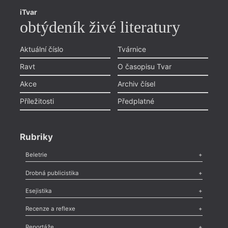
iTvar
obtýdeník živé literatury
Aktuální číslo
Tvárnice
Ravt
O časopisu Tvar
Akce
Archiv čísel
Příležitosti
Předplatné
Rubriky
Beletrie
Poezie
,
Próza
,
Dokumenty
,
Drama
,
Celá rubrika
Drobná publicistika
Odlesk
,
Zasláno
,
Nezařazené
,
Novinky v Tvaru
,
Slovo
,
Výročí
,
Esejistika
Nekrolog
,
Glosa
,
Sloupek
,
Pozvánka
,
Literární soutěž
,
Komentář
,
Celá rubrika
Esej
,
Pádlo
,
Úvaha
,
Texty
,
Studie
,
Celá rubrika
Recenze a reflexe
Recenze
,
Dvakrát
,
Horké párky
,
969 slov o próze
,
Reportáže