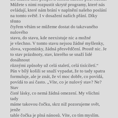
Můžete s nimi rozpustit skryté programy, které nás
ovládají, které nám brání v naplnění našeho poslání
na tomto světě. I v dosažení našich přání. Díky
těmto
čtyřem větám se můžeme dostat do takzvaného
nulového
stavu, do stavu, kde neexistuje nic a možné
je všechno. V tomto stavu nejsou žádné myšlenky,
slova, vzpomínky, žádná přesvědčení. Prostě nic. Je
to stav prázdnoty, stav, kterého se snaží lidé
dosáhnout
různými způsoby už celá staletí, celá tisíciletí.“
Pán v bílý košili se snaží vypadat, že to tady spatra
formuluje, ale je znát, že ví moc dobře, co povídá,
povídá to asi často. „Víte, co je nulový stav? Ne?
Stav
čisté lásky, co nemá žádná omezení. My všichni
tady
máme takovou čočku, skrz niž pozorujeme svět,
jenže
tahle čočka je plná nánosů. Víte, co tím myslím.