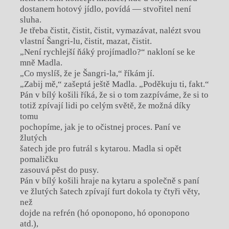
dostanem hotový jídlo, povídá — stvořitel není
sluha.
Je třeba čistit, čistit, čistit, vymazávat, nalézt svou
vlastní Šangri-lu, čistit, mazat, čistit.
„Není rychlejší ňáký projímadlo?“ nakloní se ke
mně Madla.
„Co myslíš, že je Šangri-la,“ říkám jí.
„Zabij mě,“ zašeptá ještě Madla. „Poděkuju ti, fakt.“
Pán v bílý košili říká, že si o tom zazpíváme, že si to
totiž zpívají lidi po celým světě, že možná díky
tomu
pochopíme, jak je to očistnej proces. Paní ve
žlutých
šatech jde pro futrál s kytarou. Madla si opět
pomaličku
zasouvá pěst do pusy.
Pán v bílý košili hraje na kytaru a společně s paní
ve žlutých šatech zpívají furt dokola ty čtyři věty,
než
dojde na refrén (hó oponopono, hó oponopono
atd.),