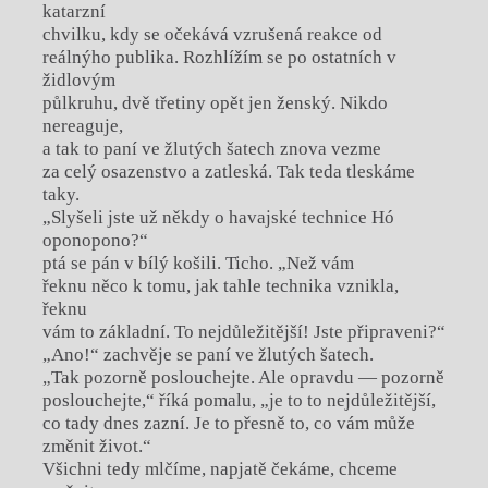
katarzní
chvilku, kdy se očekává vzrušená reakce od
reálnýho publika. Rozhlížím se po ostatních v
židlovým
půlkruhu, dvě třetiny opět jen ženský. Nikdo
nereaguje,
a tak to paní ve žlutých šatech znova vezme
za celý osazenstvo a zatleská. Tak teda tleskáme
taky.
„Slyšeli jste už někdy o havajské technice Hó
oponopono?“
ptá se pán v bílý košili. Ticho. „Než vám
řeknu něco k tomu, jak tahle technika vznikla,
řeknu
vám to základní. To nejdůležitější! Jste připraveni?“
„Ano!“ zachvěje se paní ve žlutých šatech.
„Tak pozorně poslouchejte. Ale opravdu — pozorně
poslouchejte,“ říká pomalu, „je to to nejdůležitější,
co tady dnes zazní. Je to přesně to, co vám může
změnit život.“
Všichni tedy mlčíme, napjatě čekáme, chceme