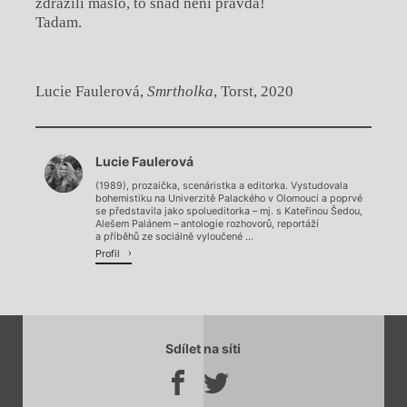
zdražili máslo, to snad není pravda!
Tadam.
Lucie Faulerová,
Smrtholka
, Torst, 2020
Chviličku.
Lucie Faulerová
Načítá se.
(1989), prozaička, scenáristka a editorka. Vystudovala
bohemistiku na Univerzitě Palackého v Olomouci a poprvé
se představila jako spolueditorka – mj. s Kateřinou Šedou,
Alešem Palánem – antologie rozhovorů, reportáží
a příběhů ze sociálně vyloučené ...
Profil
Sdílet na síti