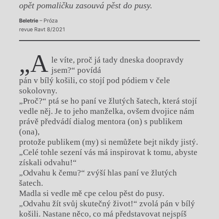
opět pomaličku zasouvá pěst do pusy.
Beletrie
– Próza
revue Ravt 8/2021
„A
le víte, proč já tady dneska doopravdy
jsem?“ povídá
pán v bílý košili, co stojí pod pódiem v čele
sokolovny.
„Proč?“ ptá se ho paní ve žlutých šatech, která stojí
vedle něj. Je to jeho manželka, ovšem dvojice nám
právě předvádí dialog mentora (on) s publikem
(ona),
protože publikem (my) si nemůžete bejt nikdy jistý.
„Celé tohle sezení vás má inspirovat k tomu, abyste
získali odvahu!“
„Odvahu k čemu?“ zvýší hlas paní ve žlutých
šatech.
Madla si vedle mě cpe celou pěst do pusy.
„Odvahu žít svůj skutečný život!“ zvolá pán v bílý
košili. Nastane něco, co má představovat nejspíš