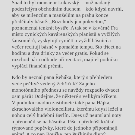
Snad to byl monsieur Lukavský – muž nadaný
podezřelým obchodním duchem – kdo kdysi navrhl,
aby se milencům a manželům na prahu konce
předčítaly básně. „Rozchody jen pokvetou,“
poznamenal tenkrát bystře. A tak se v kavárně Fra
místo cynických kavárenských pianistů a vyžilých
šansoniérů, vyskytují cyničtí a vyžilí básníci a
večer recitují básně v pomalém tempu. Sto třicet na
hodinu a dva drinky za večer gratis. Pokud se
rozchod páru odbude při recitaci, majitel podniku
vyplácí finanční prémii.
Kdo by neznal pana Řeháka, který s přehledem
vede pečlivě vedený žebříček? Za jeho
monotónního přednesu se navždy rozpadlo dvacet
osm párů! Dodejme, že některé s velikým křikem.
V podniku snadno zastihnete také pana Hájka,
zkrachovalého violoncellistu, kterému kdysi ležel u
nohou celý hudební Berlín. Dnes už neumí ani noty
a přeonačil se na básníka. Píše a přednáší krátké
rýmované popěvky, které do jednoho připomínají
epitaf. A co pan Bouška, ten Puškinův divný