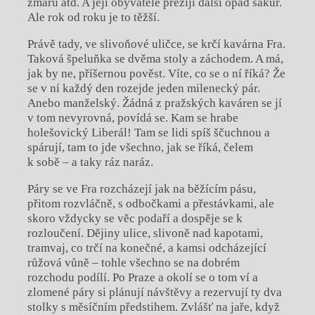
zmaru atd. A její obyvatelé přežijí další opad sakur.
Ale rok od roku je to těžší.
Právě tady, ve slivoňové uličce, se krčí kavárna Fra.
Taková špeluňka se dvěma stoly a záchodem. A má,
jak by ne, příšernou pověst. Víte, co se o ní říká? Že
se v ní každý den rozejde jeden milenecký pár.
Anebo manželský. Žádná z pražských kaváren se jí
v tom nevyrovná, povídá se. Kam se hrabe
holešovický Liberál! Tam se lidi spíš ščuchnou a
spárují, tam to jde všechno, jak se říká, čelem
k sobě – a taky ráz naráz.
Páry se ve Fra rozcházejí jak na běžícím pásu,
přitom rozvláčně, s odbočkami a přestávkami, ale
skoro vždycky se věc podaří a dospěje se k
rozloučení. Dějiny ulice, slivoně nad kapotami,
tramvaj, co trčí na konečné, a kamsi odcházející
růžová vůně – tohle všechno se na dobrém
rozchodu podílí. Po Praze a okolí se o tom ví a
zlomené páry si plánují návštěvy a rezervují ty dva
stolky s měsíčním předstihem. Zvlášť na jaře, když