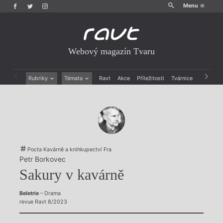
Menu
Webový magazín Tvaru
Rubriky
Témata
Ravt
Akce
Příležitosti
Tvárnice
Archiv
Beletrie
Ženy v katolické literatuře
Drobná publicistika
Právě vychází
Esejistika
Mauzoleum
Recenze a reflexe
Divadlo
Reportáže
Historie kolonialismu
Rozhovory
Dokument
Pocta Kavárně a knihkupectví Fra
Výroční ceny
Petr Borkovec
Sakury v kavárně
Beletrie
– Drama
revue Ravt 8/2023