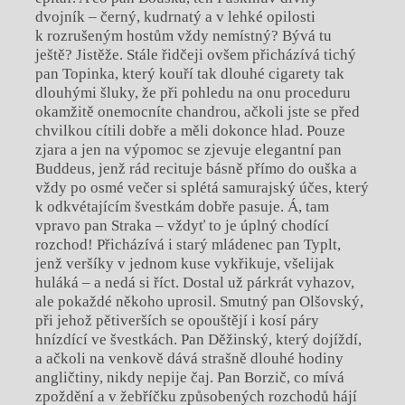
dvojník – černý, kudrnatý a v lehké opilosti
k rozrušeným hostům vždy nemístný? Bývá tu
ještě? Jistěže. Stále řidčeji ovšem přicházívá tichý
pan Topinka, který kouří tak dlouhé cigarety tak
dlouhými šluky, že při pohledu na onu proceduru
okamžitě onemocníte chandrou, ačkoli jste se před
chvilkou cítili dobře a měli dokonce hlad. Pouze
zjara a jen na výpomoc se zjevuje elegantní pan
Buddeus, jenž rád recituje básně přímo do ouška a
vždy po osmé večer si splétá samurajský účes, který
k odkvétajícím švestkám dobře pasuje. Á, tam
vpravo pan Straka – vždyť to je úplný chodící
rozchod! Přicházívá i starý mládenec pan Typlt,
jenž veršíky v jednom kuse vykřikuje, všelijak
huláká – a nedá si říct. Dostal už párkrát vyhazov,
ale pokaždé někoho uprosil. Smutný pan Olšovský,
při jehož pětiverších se opouštějí i kosí páry
hnízdící ve švestkách. Pan Děžinský, který dojíždí,
a ačkoli na venkově dává strašně dlouhé hodiny
angličtiny, nikdy nepije čaj. Pan Borzič, co mívá
zpoždění a v žebříčku způsobených rozchodů hájí