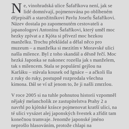
N
e, vinohradská ulice Šafaříkova není, jak se
lidé domnívají, pojmenována po oblíbeném
dějepisáři a starožitníkovi Pavlu Josefu Šafaříkovi.
Název dostala po zapomenutém cestovateli a
japanologovi Antonínu Šafaříkovi, který uměl moc
hezky zpívat a z Kjóta si přivezl moc hezkou
manželku. Trochu překládal a dělal něco pro
muzeum – a manželka si mezitím v Moravské ulici
našla milence. Byl z toho skandál a děsně řečí. Moc
hezká Japonka se nakonec rozešla jak s manželem,
tak s milencem. Stala se populární gejšou na
Karláku – stávala kousek od Ignáce – a ačkoli šla
z ruky do ruky, postupně rozprodala všechna
kimona. Dál se ví už jenom to, že ji našli zmrzlou.
V roce 2005 si na tuhle pohnutou historii vzpomněl
nějaký melancholik ze zastupitelstva Prahy 2 a
navrhl po kjótské krásce pojmenovat kratší ulici, na
té ulici vysázet alej japonských švestek a zřídit tam
konečnou tramvaje. Jenomže japonské jméno
neprošlo hlasováním, protože chlapi na