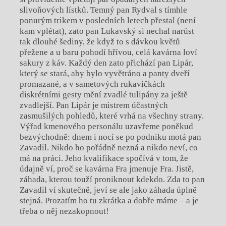
slivoňových lístků. Temný pan Rydval s tímhle
ponurým trikem v posledních letech přestal (není
kam vplétat), zato pan Lukavský si nechal narůst
tak dlouhé šediny, že když to s dávkou květů
přežene a u baru pohodí hřívou, celá kavárna loví
sakury z káv. Každý den zato přichází pan Lipár,
který se stará, aby bylo vyvětráno a panty dveří
promazané, a v sametových rukavičkách
diskrétními gesty mění zvadlé tulipány za ještě
zvadlejší. Pan Lipár je mistrem účastných
zasmušilých pohledů, které vrhá na všechny strany.
Výřad kmenového personálu uzavřeme poněkud
bezvýchodně: dnem i nocí se po podniku motá pan
Zavadil. Nikdo ho pořádně nezná a nikdo neví, co
má na práci. Jeho kvalifikace spočívá v tom, že
údajně ví, proč se kavárna Fra jmenuje Fra. Jistě,
záhada, kterou touží proniknout kdekdo. Zda to pan
Zavadil ví skutečně, jeví se ale jako záhada úplně
stejná. Prozatím ho tu zkrátka a dobře máme – a je
třeba o něj nezakopnout!