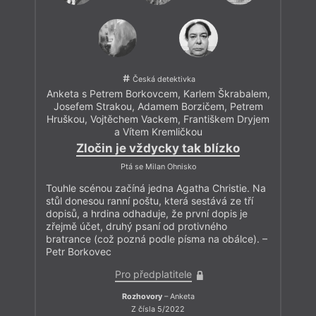
Česká detektivka
Anketa s Petrem Borkovcem, Karlem Škrabalem,
Josefem Strakou, Adamem Borzičem, Petrem
Hruškou, Vojtěchem Vackem, Františkem Dryjem
a Vítem Kremličkou
Zločin je vždycky tak blízko
Ptá se Milan Ohnisko
Touhle scénou začíná jedna Agatha Christie. Na
stůl donesou ranní poštu, která sestává ze tří
dopisů, a hrdina odhaduje, že první dopis je
zřejmě účet, druhý psaní od protivného
bratrance (což pozná podle písma na obálce). –
Petr Borkovec
Pro předplatitele
Rozhovory
– Anketa
Z čísla 5/2022