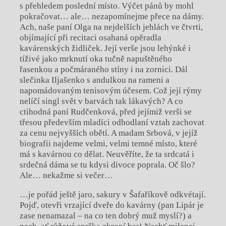
s přehledem poslední místo. Výčet pánů by mohl
pokračovat… ale… nezapomínejme přece na dámy.
Ach, naše paní Olga na nejdelších jehlách ve čtvrti,
objímající při recitaci osahaná opěradla
kavárenských židliček. Její verše jsou lehýnké i
tíživé jako mrknutí oka tučně napuštěného
řasenkou a počmáraného stíny i na zornici. Dál
slečinka Iljašenko s andulkou na rameni a
napomádovaným tenisovým účesem. Což její rýmy
nelíčí singl svět v barvách tak lákavých? A co
ctihodná paní Rudčenková, před jejímiž verši se
třesou především mladíci odhodlaní vztah zachovat
za cenu nejvyšších obětí. A madam Srbová, v jejíž
biografii najdeme velmi, velmi temné místo, které
má s kavárnou co dělat. Neuvěříte, že ta srdcatá i
srdečná dáma se tu kdysi divoce poprala. Oč šlo?
Ale… nekažme si večer…
…je pořád ještě jaro, sakury v Šafaříkově odkvétají.
Pojď, otevři vrzající dveře do kavárny (pan Lipár je
zase nenamazal – na co ten dobrý muž myslí?) a