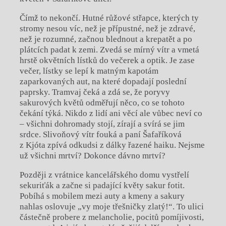
Čímž to nekončí. Hutné růžové střapce, kterých ty
stromy nesou víc, než je přípustné, než je zdravé,
než je rozumné, začnou blednout a krepatět a po
plátcích padat k zemi. Zvedá se mírný vítr a vmetá
hrstě okvětních lístků do večerek a optik. Je zase
večer, lístky se lepí k matným kapotám
zaparkovaných aut, na které dopadají poslední
paprsky. Tramvaj čeká a zdá se, že poryvy
sakurových květů odměřují něco, co se tohoto
čekání týká. Nikdo z lidí ani věcí ale vůbec neví co
– všichni dohromady stojí, zírají a svírá se jim
srdce. Slivoňový vítr fouká a paní Šafaříková
z Kjóta zpívá odkudsi z dálky řazené haiku. Nejsme
už všichni mrtví? Dokonce dávno mrtví?
Později z vrátnice kancelářského domu vystřelí
sekuriťák a začne si padající květy sakur fotit.
Pobíhá s mobilem mezi auty a kmeny a sakury
nahlas oslovuje „vy moje třešničky zlatý!“. To ulici
částečně probere z melancholie, pocitů pomíjivosti,