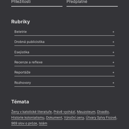
Příležitosti
Předplatné
Rubriky
Beletrie
Poezie
,
Próza
,
Dokumenty
,
Drama
,
Celá rubrika
Drobná publicistika
Odlesk
,
Zasláno
,
Nezařazené
,
Novinky v Tvaru
,
Slovo
,
Výročí
,
Esejistika
Nekrolog
,
Glosa
,
Sloupek
,
Pozvánka
,
Literární soutěž
,
Komentář
,
Celá rubrika
Esej
,
Pádlo
,
Úvaha
,
Texty
,
Studie
,
Celá rubrika
Recenze a reflexe
Recenze
,
Dvakrát
,
Horké párky
,
969 slov o próze
,
Reportáže
Méně slov o próze
,
Celá rubrika
Literární zítřky
,
Reportáž
,
Literární život
,
Divadlo
,
Kritický ohlas
,
Rozhovory
Celá rubrika
Rozhovor
,
Anketa
,
Celá rubrika
Témata
Ženy v katolické literatuře
,
Právě vychází
,
Mauzoleum
,
Divadlo
,
Historie kolonialismu
,
Dokument
,
Výroční ceny
,
Útvary Sylvy Ficové
,
969 slov o próze
,
Islám