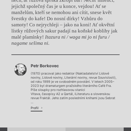
nech, ať růžová sprška zkropí bar! Nechť milenci,
jejichž společný čas je u konce, vejdou! Ať se
manželům, kteří se nemohou ani cítit, snese květ
švestky do kafe! Do nosní dírky! Vzhůru do
samoty! Co nejrychleji – jako na koni! Ať okvětní
lístky růžových sakur padají na koňské koblihy jak
malé plamínky!
Itazura ni / waga mi jo ni furu /
nagame sešima ni.
Chviličku.
Petr Borkovec
Načítá se.
(1970) pracoval jako redaktor (Nakladatelství Lidové
noviny, Lidové noviny, Literární noviny, revue Souvislosti),
od roku 1999 je ve svobodném povolání. V letech 2005–
2023 byl dramaturgem pražského literárního Café Fra.
Píše sloupky pro rozhlasovou stanici
Vltava, časopisy A2 a Qartál, iLiteraturu a slovenskou
revue Fraktál. Jeho zatím posledními knihami jsou Sebrat
...
Profil