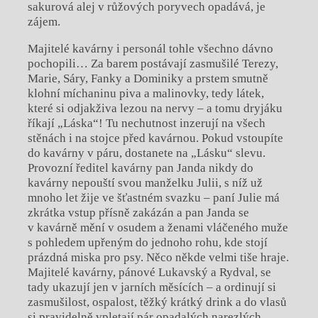
sakurová alej v růžových poryvech opadává, je
zájem.
Majitelé kavárny i personál tohle všechno dávno
pochopili… Za barem postávají zasmušilé Terezy,
Marie, Sáry, Fanky a Dominiky a prstem smutně
klohní míchaninu piva a malinovky, tedy látek,
které si odjakživa lezou na nervy – a tomu dryjáku
říkají „Láska“! Tu nechutnost inzerují na všech
stěnách i na stojce před kavárnou. Pokud vstoupíte
do kavárny v páru, dostanete na „Lásku“ slevu.
Provozní ředitel kavárny pan Janda nikdy do
kavárny nepouští svou manželku Julii, s níž už
mnoho let žije ve šťastném svazku – paní Julie má
zkrátka vstup přísně zakázán a pan Janda se
v kavárně mění v osudem a ženami vláčeného muže
s pohledem upřeným do jednoho rohu, kde stojí
prázdná miska pro psy. Něco někde velmi tiše hraje.
Majitelé kavárny, pánové Lukavský a Rydval, se
tady ukazují jen v jarních měsících – a ordinují si
zasmušilost, ospalost, těžký krátký drink a do vlasů
si pravidelně vpletají pár opadalých narezlých