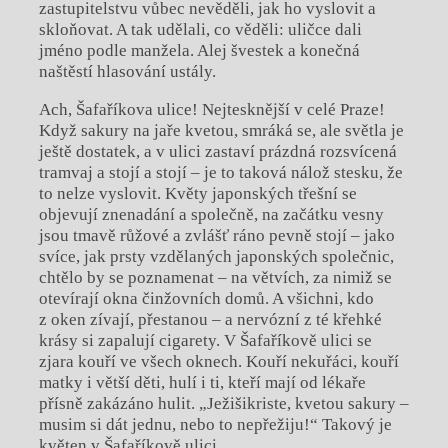
zastupitelstvu vůbec nevěděli, jak ho vyslovit a
skloňovat. A tak udělali, co věděli: uličce dali
jméno podle manžela. Alej švestek a konečná
naštěstí hlasování ustály.
Ach, Šafaříkova ulice! Nejtesknější v celé Praze!
Když sakury na jaře kvetou, smráká se, ale světla je
ještě dostatek, a v ulici zastaví prázdná rozsvícená
tramvaj a stojí a stojí – je to taková nálož stesku, že
to nelze vyslovit. Květy japonských třešní se
objevují znenadání a společně, na začátku vesny
jsou tmavě růžové a zvlášť ráno pevně stojí – jako
svíce, jak prsty vzdělaných japonských společnic,
chtělo by se poznamenat – na větvích, za nimiž se
otevírají okna činžovních domů. A všichni, kdo
z oken zívají, přestanou – a nervózní z té křehké
krásy si zapalují cigarety. V Šafaříkově ulici se
zjara kouří ve všech oknech. Kouří nekuřáci, kouří
matky i větší děti, hulí i ti, kteří mají od lékaře
přísně zakázáno hulit. „Ježišikriste, kvetou sakury –
musim si dát jednu, nebo to nepřežiju!“ Takový je
květen v Šafaříkově ulici.