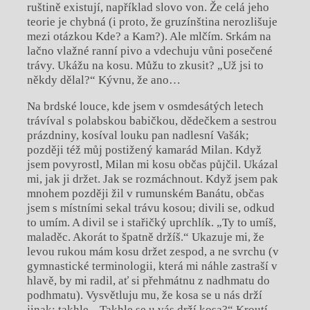
ruštině existují, například slovo von. Že celá jeho
teorie je chybná (i proto, že gruzínština nerozlišuje
mezi otázkou Kde? a Kam?). Ale mlčím. Srkám na
lačno vlažné ranní pivo a vdechuju vůni posečené
trávy. Ukážu na kosu. Můžu to zkusit? „Už jsi to
někdy dělal?“ Kývnu, že ano…
Na brdské louce, kde jsem v osmdesátých letech
trávíval s polabskou babičkou, dědečkem a sestrou
prázdniny, kosíval louku pan nadlesní Vašák;
později též můj postižený kamarád Milan. Když
jsem povyrostl, Milan mi kosu občas půjčil. Ukázal
mi, jak ji držet. Jak se rozmáchnout. Když jsem pak
mnohem později žil v rumunském Banátu, občas
jsem s místními sekal trávu kosou; divili se, odkud
to umím. A divil se i stařičký uprchlík. „Ty to umíš,
maladěc. Akorát to špatně držíš.“ Ukazuje mi, že
levou rukou mám kosu držet zespod, a ne svrchu (v
gymnastické terminologii, která mi náhle zastraší v
hlavě, by mi radil, ať si přehmátnu z nadhmatu do
podhmatu). Vysvětluju mu, že kosa se u nás drží
jinak; takhle. „Takhle se u vás drží kosa?“ Kroutí