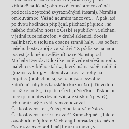
křiklavě nalíčené; obrovské temné arménské oči
pod zcela zbytečně zvýrazněnými řasami). Nemůžu,
omlouvám se. Vážně neumím tancovat… A pak, asi
po dvou hodinách připíjení, přichází přípitek „na
našeho drahého hosta z České republiky“. Sulchan,
v jedné ruce mikrofon, v druhé sklenici, docela
malinkatý, u stolu na opačné straně haly. „Na počest
našeho hosta; ahój a za zdrávi.“ Z pódia se na mou
počest (a k mému zděšení) ozve Nonstop od
Michala Davida. Kdosi ke mně vede stařešinu rodu;
malého scvrklého staříka, který má na sobě tradiční
gruzínský kroj; v rukou dva kravské rohy na
přípitky (oddechnu si, že to nejsou bezedné
zatočené rohy kavkazského kozorožce). Dovedou
ho až ke mně. „To je ten Čech, dědečku.“ Tiskne mi
ruce (je mu přes devadesát, ale stisk má pevný);
jeho bratr prý za války osvobozoval
Československo. „Znáš jedno takové město v
Československu: O-stra-va?“ Samozřejmě. „Tak to
osvobodil můj bratr, Vachtang Lomsadze; to město
O-stra-va osvobodil můj bratr na tanku, v