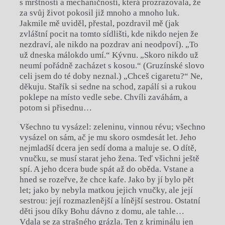
s mrštností a mechaničností, která prozrazovala, že
za svůj život pokosil již mnoho a mnoho luk.
Jakmile mě uviděl, přestal, pozdravil mě (jak
zvláštní pocit na tomto sídlišti, kde nikdo nejen že
nezdraví, ale nikdo na pozdrav ani neodpoví). „To
už dneska málokdo umí.“ Kývnu. „Skoro nikdo už
neumí pořádně zacházet s kosou.“ (Gruzínské slovo
celi jsem do té doby neznal.) „Chceš cigaretu?“ Ne,
děkuju. Stařík si sedne na schod, zapálí si a rukou
poklepe na místo vedle sebe. Chvíli zaváhám, a
potom si přisednu…
Všechno tu vysázel: zeleninu, vinnou révu; všechno
vysázel on sám, ač je mu skoro osmdesát let. Jeho
nejmladší dcera jen sedí doma a maluje se. O dítě,
vnučku, se musí starat jeho žena. Teď všichni ještě
spí. A jeho dcera bude spát až do oběda. Vstane a
hned se rozeřve, že chce kafe. Jako by jí bylo pět
let; jako by nebyla matkou jejich vnučky, ale její
sestrou: její rozmazlenější a línější sestrou. Ostatní
děti jsou díky Bohu dávno z domu, ale tahle…
Vdala se za strašného grázla. Ten z kriminálu jen