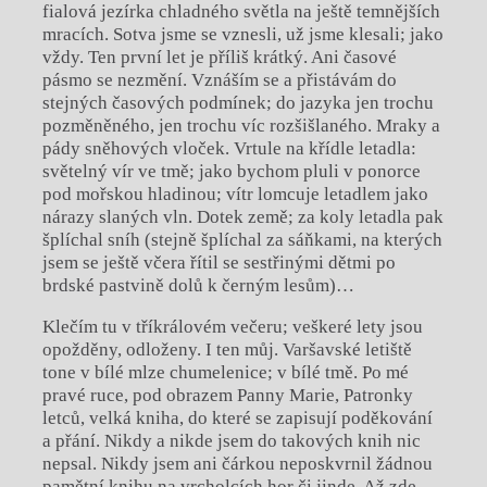
fialová jezírka chladného světla na ještě temnějších
mracích. Sotva jsme se vznesli, už jsme klesali; jako
vždy. Ten první let je příliš krátký. Ani časové
pásmo se nezmění. Vznáším se a přistávám do
stejných časových podmínek; do jazyka jen trochu
pozměněného, jen trochu víc rozšišlaného. Mraky a
pády sněhových vloček. Vrtule na křídle letadla:
světelný vír ve tmě; jako bychom pluli v ponorce
pod mořskou hladinou; vítr lomcuje letadlem jako
nárazy slaných vln. Dotek země; za koly letadla pak
šplíchal sníh (stejně šplíchal za sáňkami, na kterých
jsem se ještě včera řítil se sestřinými dětmi po
brdské pastvině dolů k černým lesům)…
Klečím tu v tříkrálovém večeru; veškeré lety jsou
opožděny, odloženy. I ten můj. Varšavské letiště
tone v bílé mlze chumelenice; v bílé tmě. Po mé
pravé ruce, pod obrazem Panny Marie, Patronky
letců, velká kniha, do které se zapisují poděkování
a přání. Nikdy a nikde jsem do takových knih nic
nepsal. Nikdy jsem ani čárkou neposkvrnil žádnou
pamětní knihu na vrcholcích hor či jinde. Až zde.