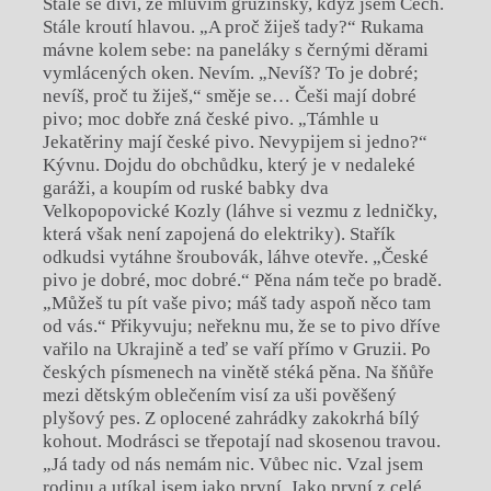
Stále se diví, že mluvím gruzínsky, když jsem Čech.
Stále kroutí hlavou. „A proč žiješ tady?“ Rukama
mávne kolem sebe: na paneláky s černými děrami
vymlácených oken. Nevím. „Nevíš? To je dobré;
nevíš, proč tu žiješ,“ směje se… Češi mají dobré
pivo; moc dobře zná české pivo. „Támhle u
Jekatěriny mají české pivo. Nevypijem si jedno?“
Kývnu. Dojdu do obchůdku, který je v nedaleké
garáži, a koupím od ruské babky dva
Velkopopovické Kozly (láhve si vezmu z ledničky,
která však není zapojená do elektriky). Stařík
odkudsi vytáhne šroubovák, láhve otevře. „České
pivo je dobré, moc dobré.“ Pěna nám teče po bradě.
„Můžeš tu pít vaše pivo; máš tady aspoň něco tam
od vás.“ Přikyvuju; neřeknu mu, že se to pivo dříve
vařilo na Ukrajině a teď se vaří přímo v Gruzii. Po
českých písmenech na vinětě stéká pěna. Na šňůře
mezi dětským oblečením visí za uši pověšený
plyšový pes. Z oplocené zahrádky zakokrhá bílý
kohout. Modrásci se třepotají nad skosenou travou.
„Já tady od nás nemám nic. Vůbec nic. Vzal jsem
rodinu a utíkal jsem jako první. Jako první z celé