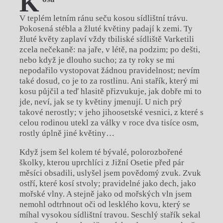
k
V teplém letním ránu seču kosou sídlištní trávu.
Pokosená stébla a žluté květiny padají k zemi. Ty
žluté květy zaplaví vždy tbiliské sídliště Varketili
zcela nečekaně: na jaře, v létě, na podzim; po dešti,
nebo když je dlouho sucho; za ty roky se mi
nepodařilo vystopovat žádnou pravidelnost; nevím
také dosud, co je to za rostlinu. Ani stařík, který mi
kosu půjčil a teď hlasitě přizvukuje, jak dobře mi to
jde, neví, jak se ty květiny jmenují. U nich prý
takové nerostly; v jeho jihoosetské vesnici, z které s
celou rodinou utekl za války v roce dva tisíce osm,
rostly úplně jiné květiny…
Když jsem šel kolem té bývalé, polorozbořené
školky, kterou uprchlíci z Jižní Osetie před pár
měsíci obsadili, uslyšel jsem povědomý zvuk. Zvuk
ostří, které kosí stvoly; pravidelné jako dech, jako
mořské vlny. A stejně jako od mořských vln jsem
nemohl odtrhnout oči od lesklého kovu, který se
míhal vysokou sídlištní travou. Seschlý stařík sekal