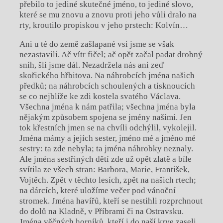
přebilo to jediné skutečné jméno, to jediné slovo,
které se mu znovu a znovu proti jeho vůli dralo na
rty, kroutilo propiskou v jeho prstech: Kolvín…
Ani u té do země zašlapané vsi jsme se však
nezastavili. Ač vítr fičel; ač opět začal padat drobný
sníh, šli jsme dál. Nezadržela nás ani zeď
skořického hřbitova. Na náhrobcích jména našich
předků; na náhrobcích schoulených a tisknoucích
se co nejblíže ke zdi kostela svatého Václava.
Všechna jména k nám patřila; všechna jména byla
nějakým způsobem spojena se jmény našimi. Jen
tok křestních jmen se na chvíli odchýlil, vykolejil.
Jména mámy a jejích sester, jméno mé a jméno mé
sestry: ta zde nebyla; ta jména náhrobky neznaly.
Ale jména sestřiných dětí zde už opět zlatě a bíle
svítila ze všech stran: Barbora, Marie, František,
Vojtěch. Zpět v těchto lesích, zpět na našich rtech;
na dárcích, které uložíme večer pod vánoční
stromek. Jména havířů, kteří se nestihli rozprchnout
do dolů na Kladně, v Příbrami či na Ostravsku.
Jména věčných horníků, kteří i do naší krve zaseli