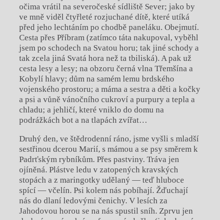
očima vrátil na severočeské sídliště Sever; jako by
ve mně viděl čtyřleté rozjuchané dítě, které utíká
před jeho lechtáním po chodbě paneláku. Obejmutí.
Cesta přes Příbram (zatímco táta nakupoval, vyběhl
jsem po schodech na Svatou horu; tak jiné schody a
tak zcela jiná Svatá hora než ta tbiliská). A pak už
cesta lesy a lesy; na obzoru černá vlna Třemšína a
Kobylí hlavy; dům na samém lemu brdského
vojenského prostoru; a máma a sestra a děti a kočky
a psi a vůně vánočního cukroví a purpury a tepla a
chladu; a jehličí, které vniklo do domu na
podrážkách bot a na tlapách zvířat…
Druhý den, ve štědrodenní ráno, jsme vyšli s mladší
sestřinou dcerou Marií, s mámou a se psy směrem k
Padrťským rybníkům. Přes pastviny. Tráva jen
ojíněná. Plástve ledu v zatopených kravských
stopách a z maringotky udělaný — teď hluboce
spící — včelín. Psi kolem nás pobíhají. Žďuchají
nás do dlaní ledovými čenichy. V lesích za
Jahodovou horou se na nás spustil sníh. Zprvu jen