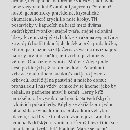
drobné, nenápadné, neforemné vločky (jako by nás
nebe zasypalo kuličkami polystyrenu). Potom už
husté, geometricky pravidelné, krystalické
chumelení, které zrychlilo naše kroky. Tři
postavičky v kapucích na hrázi mezi dvěma
Padrťskými rybníky; stejné tváře, stejné sklonění
hlavy k zemi, stejný styl chůze s rukama sepnutýma
za zády (chodil tak můj dědeček a prý i prababička,
kterou jsem už nezažil). Černá, vyschlá divizna pod
nánosy prvního sněhu; její vrchol je zlomený
větrem. Obcházíme rybník. Mlčíme. Aleje podél
cest, po kterých již nikdo nechodí. Zakrákání
krkavce nad ruinami statku (snad je to jeden z
krkavců, kteří žijí na pastvině u našeho domu;
pronásledují nás vždy, kamkoliv se hneme: jako by
čekali, až padneme mrtví k zemi). Černý kříž
mořského orla vysoko nad námi. Na Padrťských
rybnících pukají ledy. Kdyby se zkřížila a v jednu
látku slila ozvěna hromu s podvodním velrybím
pláčem, snad by se to blížilo zvuku praskajícího
ledu na Padrťských rybnících. Černý blesk řítící se s
hukotem po tvrdé, bílé hladině. Marie se na mě