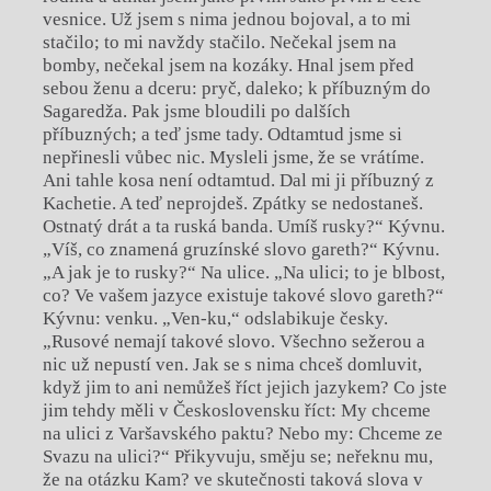
vesnice. Už jsem s nima jednou bojoval, a to mi
stačilo; to mi navždy stačilo. Nečekal jsem na
bomby, nečekal jsem na kozáky. Hnal jsem před
sebou ženu a dceru: pryč, daleko; k příbuzným do
Sagaredža. Pak jsme bloudili po dalších
příbuzných; a teď jsme tady. Odtamtud jsme si
nepřinesli vůbec nic. Mysleli jsme, že se vrátíme.
Ani tahle kosa není odtamtud. Dal mi ji příbuzný z
Kachetie. A teď neprojdeš. Zpátky se nedostaneš.
Ostnatý drát a ta ruská banda. Umíš rusky?“ Kývnu.
„Víš, co znamená gruzínské slovo gareth?“ Kývnu.
„A jak je to rusky?“ Na ulice. „Na ulici; to je blbost,
co? Ve vašem jazyce existuje takové slovo gareth?“
Kývnu: venku. „Ven-ku,“ odslabikuje česky.
„Rusové nemají takové slovo. Všechno sežerou a
nic už nepustí ven. Jak se s nima chceš domluvit,
když jim to ani nemůžeš říct jejich jazykem? Co jste
jim tehdy měli v Československu říct: My chceme
na ulici z Varšavského paktu? Nebo my: Chceme ze
Svazu na ulici?“ Přikyvuju, směju se; neřeknu mu,
že na otázku Kam? ve skutečnosti taková slova v