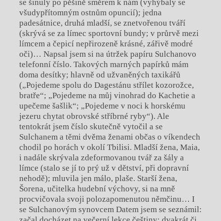
se šinuly po pěšině směrem k nám (vyhýbaly se
všudypřítomným ostnům opuncií); jedna
padesátnice, druhá mladší, se znetvořenou tváří
(skrývá se za límec sportovní bundy; v průrvě mezi
límcem a čepicí nepřirozeně krásné, zářivě modré
oči)… Napsal jsem si na útržek papíru Sulchanovo
telefonní číslo. Takových marných papírků mám
doma desítky; hlavně od užvaněných taxikářů
(„Pojedeme spolu do Dagestánu střílet kozorožce,
bratře“; „Pojedeme na můj vinohrad do Kachetie a
upečeme šašlik“; „Pojedeme v noci k horskému
jezeru chytat obrovské stříbrné ryby“). Ale
tentokrát jsem číslo skutečně vytočil a se
Sulchanem a těmi dvěma ženami občas o víkendech
chodil po horách v okolí Tbilisi. Mladší žena, Maia,
i nadále skrývala zdeformovanou tvář za šály a
límce (stalo se jí to prý už v dětství, při dopravní
nehodě); mluvila jen málo, plaše. Starší žena,
Šorena, učitelka hudební výchovy, si na mně
procvičovala svoji polozapomenutou němčinu… I
se Sulchanovým synovcem Datem jsem se seznámil:
začal docházet na večerní lekce češtiny; dvakrát či