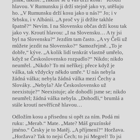
hlavou. V Rumunsku ji drží stejně jako vy, utěšuju
ho. „V Rumunsku drží kosu jako u nás?“ Jo; i v
Srbsku, i v Albánii. „A proč vy ji držíte takhle
špatně?“ Nevím. I na Slovensku občas drží kosu tak
jako vy. Kroutí hlavou: „I na Slovensku… A ty jsi
byl na Slovensku?“ Jezdím tam často. „A vy Češi už
můžete jezdit na Slovensko?“ Samozřejmě. „To je
dobře,“ kýve. „A kolik lidí tenkrát vlastně umřelo,
když se Československo rozpadlo?“ Nikdo; nikdo
neumřel. „Nikdo? To mi neříkej; přece když je
válka, tak vždycky někdo umře.“ U nás nebyla
žádná válka; nebyla žádná válka mezi Čechy a
Slováky. „Nebyla? Ale Československo už
neexistuje?“ Neexistuje; ale dohodli jsme se; nikdo
neumřel; žádná válka nebyla. „Dohodli,“ brumlá a
stále kroutí nevěřícně hlavou…
Odložím kosu a přisednu si opět za ním. Podá mi
ruku: „Merab.“ Mate. „Mate? Máš gruzínské
jméno.“ Česky je to Matěj. „A příjmení?“ Horžava.
„Horžava? Tak to nejsi Čech; to jsi Megrel! To jsi