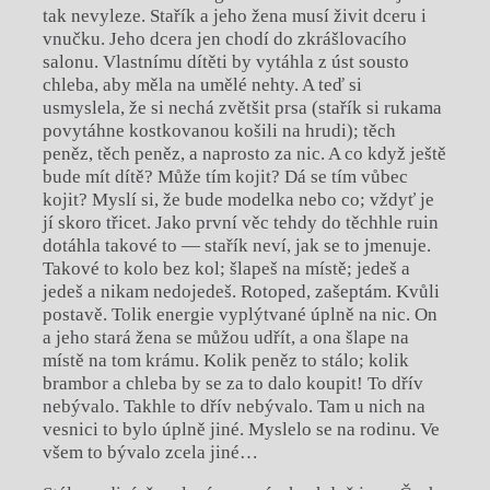
tak nevyleze. Stařík a jeho žena musí živit dceru i
vnučku. Jeho dcera jen chodí do zkrášlovacího
salonu. Vlastnímu dítěti by vytáhla z úst sousto
chleba, aby měla na umělé nehty. A teď si
usmyslela, že si nechá zvětšit prsa (stařík si rukama
povytáhne kostkovanou košili na hrudi); těch
peněz, těch peněz, a naprosto za nic. A co když ještě
bude mít dítě? Může tím kojit? Dá se tím vůbec
kojit? Myslí si, že bude modelka nebo co; vždyť je
jí skoro třicet. Jako první věc tehdy do těchhle ruin
dotáhla takové to — stařík neví, jak se to jmenuje.
Takové to kolo bez kol; šlapeš na místě; jedeš a
jedeš a nikam nedojedeš. Rotoped, zašeptám. Kvůli
postavě. Tolik energie vyplýtvané úplně na nic. On
a jeho stará žena se můžou udřít, a ona šlape na
místě na tom krámu. Kolik peněz to stálo; kolik
brambor a chleba by se za to dalo koupit! To dřív
nebývalo. Takhle to dřív nebývalo. Tam u nich na
vesnici to bylo úplně jiné. Myslelo se na rodinu. Ve
všem to bývalo zcela jiné…