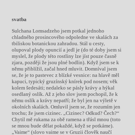
svatba
Sulchana Lomsadzeho jsem potkal jednoho
chladného prosincového odpoledne ve skalách za
tbiliskou botanickou zahradou. Stál u cesty,
olupoval plody opuncií a jedl je (do té doby jsem si
myslel, že plody této rostliny lze jíst pouze časně
zjara, později že jsou plné bodlin). Když jsem se k
němu přiblížil, začal hned mluvit. Domníval jsem
se, že je to pastevec z blízké vesnice: na hlavě měl
kapuci, typický gruzínský knírek pod nosem; věk
kolem šedesáti; nedaleko se pásly krávy a hýkal
osedlaný oslík. Až z jeho slov jsem pochopil, že k
němu oslík a krávy nepatří; že byl jen na výletě v
okolních skalách. Omluvil jsem se, že rozumím jen
trochu; že jsem cizinec. „Cizinec? Odkud? Čech?“
Chytil mě rukama za obě ramena a třásl mnou (toto
se mnou bude dělat pokaždé, když se potkáme).
„Vaime“ (slovo vaime se v Gruzii člověk naučí