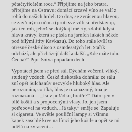
pětačtyřicátém roce.“ Připíjíme na jeho bratra,
připíjíme na Ostravu; domácí zrzavé víno se valí z
rohů do našich hrdel. Do dna; se zvrácenou hlavou,
se zavřenýma očima (proti své vůli si představuji,
jak ten roh, jehož se dotýkají mé rty, zdobil kdysi
hlavu krávy, která se pásla na jarních lukách někde
pod bílými štíty Kavkazu). Do toho stále kvílí to
otřesné české disco z osmdesátých let. Stařík
odchází, ale přicházejí další a další. „Kde máte toho
Čecha?“ Piju. Sotva popadám dech…
Vypotácel jsem se před sál. Dýchám večerní, vlhký,
studený vzduch. Česká diskotéka dohrála; ze sálu
zní opět Sulchanův nezvykle hluboký hlas. Ale
nerozumím, co říká; hlas je rozmazaný, tma je
rozmazaná… „Jsi v pořádku, bratře?“ Dato: jen v
bílé košili a s propocenými vlasy. Jo, jen jsem
potřeboval na vzduch. „Já taky,“ směje se. Zapaluje
si cigaretu. Ve světle pouliční lampy si všimnu
kapek zaschlé krve na límci jeho košile a opět se mi
udělá na zvracení…