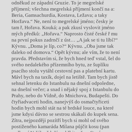
odněkud ze západní Gruzie. To je megrelské
příjmení; všechna megrelská příjmení končí na a:
Beria, Gamsachurdia, Kostava, Ležava; a taky
Horžava.“ Ne, není to megrelské jméno; česky je
tam ř, Hořava. Kouká; a pak zkusí vyslovit jméno
mých předků: „Hořava.“ Naprosto čisté české ř mu
na první pokus zadrnčí z úst… „A jak se ti tu líbí?“
Kývnu. „Doma je líp, co?“ Kývnu. „Oba jsme tak
daleko od domova.“ Opět kývnu; ale vím, že to není
pravda. Představím si, že bych hned teď vstal, šel do
svého nedalekého přízemního bytu, ze šuplíku
psacího stolu vytáhl cestovní pas a platební kartu.
Mávl bych na taxík, dojel na letiště. Tam bych jistě
sehnal letenku do Istanbulu na dnešní odpoledne,
na dnešní večer; a snad i nějaký spoj z Istanbulu do
Prahy, nebo do Vídně, do Mnichova, Budapešti. Do
čtyřiadvaceti hodin, nanejvýš do osmačtyřiceti
hodin bych mohl stát na té brdské louce, na které
jsme kdysi dávno se sestrou skákali do kupek sena.
Zítra, nejpozději pozítří bych si mohl od svého
postiženého kamaráda Milana půjčit kosu (pan