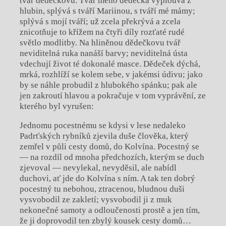
tvář dědečkovu. Tvář mého dědečka vyplouvá z
hlubin, splývá s tváří Mariinou, s tváří mé mámy;
splývá s mojí tváří; už zcela překrývá a zcela
znicotňuje to křížem na čtyři díly rozťaté rudé
světlo modlitby. Na hliněnou dědečkovu tvář
neviditelná ruka nanáší barvy; neviditelná ústa
vdechují život té dokonalé masce. Dědeček dýchá,
mrká, rozhlíží se kolem sebe, v jakémsi údivu; jako
by se náhle probudil z hlubokého spánku; pak ale
jen zakroutí hlavou a pokračuje v tom vyprávění, ze
kterého byl vyrušen:
Jednomu pocestnému se kdysi v lese nedaleko
Padrťských rybníků zjevila duše člověka, který
zemřel v půli cesty domů, do Kolvína. Pocestný se
— na rozdíl od mnoha předchozích, kterým se duch
zjevoval — nevylekal, nevyděsil, ale nabídl
duchovi, ať jde do Kolvína s ním. A tak ten dobrý
pocestný tu nebohou, ztracenou, bludnou duši
vysvobodil ze zakletí; vysvobodil ji z muk
nekonečné samoty a odloučenosti prostě a jen tím,
že ji doprovodil ten zbylý kousek cesty domů…