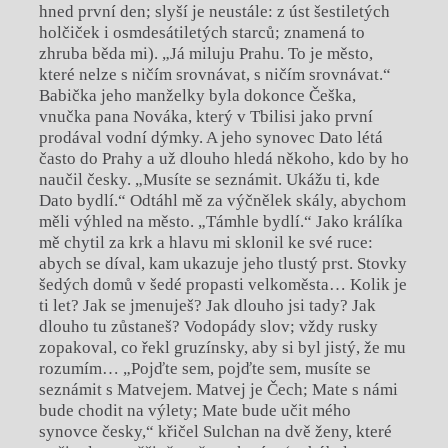
hned první den; slyší je neustále: z úst šestiletých
holčiček i osmdesátiletých starců; znamená to
zhruba běda mi). „Já miluju Prahu. To je město,
které nelze s ničím srovnávat, s ničím srovnávat.“
Babička jeho manželky byla dokonce Češka,
vnučka pana Nováka, který v Tbilisi jako první
prodával vodní dýmky. A jeho synovec Dato létá
často do Prahy a už dlouho hledá někoho, kdo by ho
naučil česky. „Musíte se seznámit. Ukážu ti, kde
Dato bydlí.“ Odtáhl mě za výčnělek skály, abychom
měli výhled na město. „Támhle bydlí.“ Jako králíka
mě chytil za krk a hlavu mi sklonil ke své ruce:
abych se díval, kam ukazuje jeho tlustý prst. Stovky
šedých domů v šedé propasti velkoměsta… Kolik je
ti let? Jak se jmenuješ? Jak dlouho jsi tady? Jak
dlouho tu zůstaneš? Vodopády slov; vždy rusky
zopakoval, co řekl gruzínsky, aby si byl jistý, že mu
rozumím… „Pojďte sem, pojďte sem, musíte se
seznámit s Matvejem. Matvej je Čech; Mate s námi
bude chodit na výlety; Mate bude učit mého
synovce česky,“ křičel Sulchan na dvě ženy, které