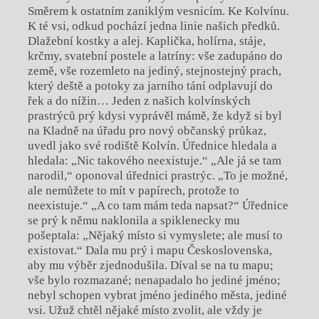
Směrem k ostatním zaniklým vesnicím. Ke Kolvínu.
K té vsi, odkud pochází jedna linie našich předků.
Dlažební kostky a alej. Kaplička, holírna, stáje,
krčmy, svatební postele a latríny: vše zadupáno do
země, vše rozemleto na jediný, stejnostejný prach,
který deště a potoky za jarního tání odplavují do
řek a do nížin… Jeden z našich kolvínských
prastrýců prý kdysi vyprávěl mámě, že když si byl
na Kladně na úřadu pro nový občanský průkaz,
uvedl jako své rodiště Kolvín. Úřednice hledala a
hledala: „Nic takového neexistuje.“ „Ale já se tam
narodil,“ oponoval úřednici prastrýc. „To je možné,
ale nemůžete to mít v papírech, protože to
neexistuje.“ „A co tam mám teda napsat?“ Úřednice
se prý k němu naklonila a spiklenecky mu
pošeptala: „Nějaký místo si vymyslete; ale musí to
existovat.“ Dala mu prý i mapu Československa,
aby mu výběr zjednodušila. Díval se na tu mapu;
vše bylo rozmazané; nenapadalo ho jediné jméno;
nebyl schopen vybrat jméno jediného města, jediné
vsi. Užuž chtěl nějaké místo zvolit, ale vždy je