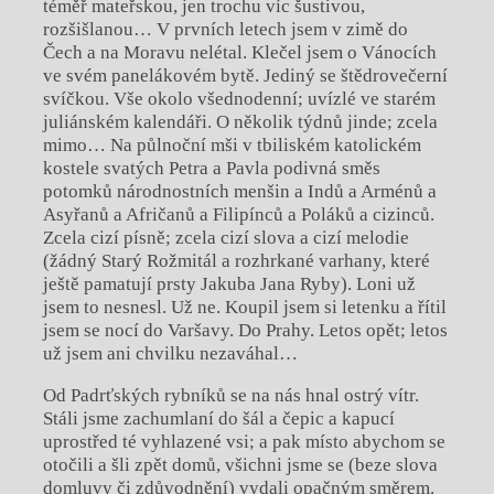
téměř mateřskou, jen trochu víc šustivou,
rozšišlanou… V prvních letech jsem v zimě do
Čech a na Moravu nelétal. Klečel jsem o Vánocích
ve svém panelákovém bytě. Jediný se štědrovečerní
svíčkou. Vše okolo všednodenní; uvízlé ve starém
juliánském kalendáři. O několik týdnů jinde; zcela
mimo… Na půlnoční mši v tbiliském katolickém
kostele svatých Petra a Pavla podivná směs
potomků národnostních menšin a Indů a Arménů a
Asyřanů a Afričanů a Filipínců a Poláků a cizinců.
Zcela cizí písně; zcela cizí slova a cizí melodie
(žádný Starý Rožmitál a rozhrkané varhany, které
ještě pamatují prsty Jakuba Jana Ryby). Loni už
jsem to nesnesl. Už ne. Koupil jsem si letenku a řítil
jsem se nocí do Varšavy. Do Prahy. Letos opět; letos
už jsem ani chvilku nezaváhal…
Od Padrťských rybníků se na nás hnal ostrý vítr.
Stáli jsme zachumlaní do šál a čepic a kapucí
uprostřed té vyhlazené vsi; a pak místo abychom se
otočili a šli zpět domů, všichni jsme se (beze slova
domluvy či zdůvodnění) vydali opačným směrem.