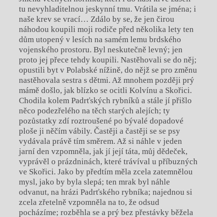
tu nevyhladitelnou jeskynní tmu. Vrátila se jména; i
naše krev se vrací… Zdálo by se, že jen čirou
náhodou koupili moji rodiče před několika lety ten
dům utopený v lesích na samém lemu brdského
vojenského prostoru. Byl neskutečně levný; jen
proto jej přece tehdy koupili. Nastěhovali se do něj;
opustili byt v Polabské nížině, do nějž se pro změnu
nastěhovala sestra s dětmi. Až mnohem později prý
mámě došlo, jak blízko se ocitli Kolvínu a Skořici.
Chodila kolem Padrťských rybníků a stále jí přišlo
něco podezřelého na těch starých alejích; ty
pozůstatky zdí roztroušené po bývalé dopadové
ploše ji něčím vábily. Častěji a častěji se se psy
vydávala právě tím směrem. Až si náhle v jeden
jarní den vzpomněla, jak jí její táta, můj dědeček,
vyprávěl o prázdninách, které trávíval u příbuzných
ve Skořici. Jako by předtím měla zcela zatemnělou
mysl, jako by byla slepá; ten mrak byl náhle
odvanut, na hrázi Padrťského rybníka; najednou si
zcela zřetelně vzpomněla na to, že odsud
pocházíme; rozběhla se a prý bez přestávky běžela