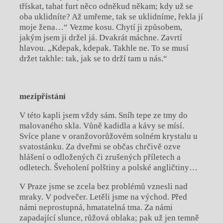
třískat, tahat furt něco odněkud někam; kdy už se
oba uklidníte? Až umřeme, tak se uklidníme, řekla jí
moje žena…“ Vezme kosu. Chytí ji způsobem,
jakým jsem ji držel já. Dvakrát máchne. Zavrtí
hlavou. „Kdepak, kdepak. Takhle ne. To se musí
držet takhle: tak, jak se to drží tam u nás.“
mezipřistání
V této kapli jsem vždy sám. Sníh tepe ze tmy do
malovaného skla. Vůně kadidla a kávy se mísí.
Svíce plane v oranžovorůžovém solném krystalu u
svatostánku. Za dveřmi se občas chrčivě ozve
hlášení o odložených či zrušených příletech a
odletech. Šveholení polštiny a polské angličtiny…
V Praze jsme se zcela bez problémů vznesli nad
mraky. V podvečer. Letěli jsme na východ. Před
námi neprostupná, hmatatelná tma. Za námi
zapadající slunce, růžová oblaka; pak už jen temně