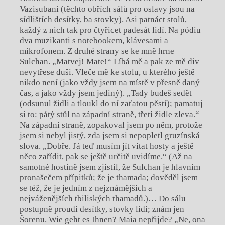
Vazisubani (těchto obřích sálů pro oslavy jsou na
sídlištích desítky, ba stovky). Asi patnáct stolů,
každý z nich tak pro čtyřicet padesát lidí. Na pódiu
dva muzikanti s notebookem, klávesami a
mikrofonem. Z druhé strany se ke mně hrne
Sulchan. „Matvej! Mate!“ Líbá mě a pak ze mě div
nevytřese duši. Vleče mě ke stolu, u kterého ještě
nikdo není (jako vždy jsem na místě v přesně daný
čas, a jako vždy jsem jediný). „Tady budeš sedět
(odsunul židli a tloukl do ní zaťatou pěstí); pamatuj
si to: pátý stůl na západní straně, třetí židle zleva.“
Na západní straně, zopakoval jsem po něm, protože
jsem si nebyl jistý, zda jsem si nepopletl gruzínská
slova. „Dobře. Já teď musím jít vítat hosty a ještě
něco zařídit, pak se ještě určitě uvidíme.“ (Až na
samotné hostině jsem zjistil, že Sulchan je hlavním
pronašečem přípitků; že je thamada; dověděl jsem
se též, že je jedním z nejznámějších a
nejváženějších tbiliských thamadů.)… Do sálu
postupně proudí desítky, stovky lidí; znám jen
Šorenu. Wie geht es Ihnen? Maia nepřijde? „Ne, ona