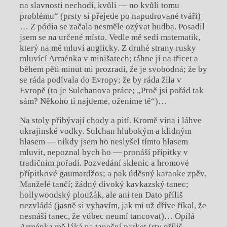
na slavnosti nechodí, kvůli — no kvůli tomu
problému“ (prsty si přejede po napudrované tváři)
… Z pódia se začala nesměle ozývat hudba. Posadil
jsem se na určené místo. Vedle mě sedí matematik,
který na mě mluví anglicky. Z druhé strany rusky
mluvící Arménka v minišatech; táhne jí na třicet a
během pěti minut mi prozradí, že je svobodná; že by
se ráda podívala do Evropy; že by ráda žila v
Evropě (to je Sulchanova práce; „Proč jsi pořád tak
sám? Někoho ti najdeme, oženíme tě“)…
Na stoly přibývají chody a pití. Kromě vína i láhve
ukrajinské vodky. Sulchan hlubokým a klidným
hlasem — nikdy jsem ho neslyšel tímto hlasem
mluvit, nepoznal bych ho — pronáší přípitky v
tradičním pořadí. Pozvedání sklenic a hromové
přípitkové gaumardžos; a pak úděsný karaoke zpěv.
Manželé tančí; žádný divoký kavkazský tanec;
hollywoodský ploužák, ale ani ten Dato příliš
nezvládá (jasně si vybavím, jak mi už dříve říkal, že
nesnáší tanec, že vůbec neumí tancovat)… Opilá
Arménka mě láká na taneční parket (rty příliš