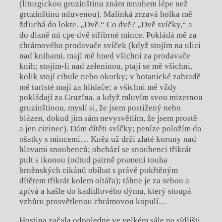
(liturgickou gruzínštinu znám mnohem lépe než
gruzínštinu mluvenou). Malinká zrzavá holka mě
žďuchá do lokte. „Dvě.“ Co dvě? „Dvě svíčky,“ a
do dlaně mi cpe dvě stříbrné mince. Pokládá mě za
chrámového prodavače svíček (když stojím na ulici
nad knihami, mají mě hned všichni za prodavače
knih; stojím-li nad zeleninou, ptají se mě všichni,
kolik stojí cibule nebo okurky; v botanické zahradě
mě turisté mají za hlídače; a všichni mě vždy
pokládají za Gruzína, a když mluvím svou mizernou
gruzínštinou, myslí si, že jsem postižený nebo
blázen, dokud jim sám nevysvětlím, že jsem prostě
a jen cizinec). Dám dítěti svíčky; peníze položím do
ošatky s mincemi… Kněz už drží zlaté koruny nad
hlavami snoubenců; obchází se snoubenci třikrát
pult s ikonou (odtud patrně pramení touha
brněnských cikánů obíhat s právě pokřtěným
dítětem třikrát kolem oltářa); táhne je za sebou a
zpívá a kašle do kadidlového dýmu, který stoupá
vzhůru prosvětlenou chrámovou kopulí…
Hostina začala odpoledne ve velkém sále na sídlišti