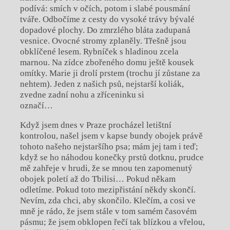
podívá: smích v očích, potom i slabé pousmání
tváře. Odbočíme z cesty do vysoké trávy bývalé
dopadové plochy. Do zmrzlého bláta zadupaná
vesnice. Ovocné stromy zplaněly. Třešně jsou
obklíčené lesem. Rybníček s hladinou zcela
marnou. Na zídce zbořeného domu ještě kousek
omítky. Marie ji drolí prstem (trochu jí zůstane za
nehtem). Jeden z našich psů, nejstarší koliák,
zvedne zadní nohu a zříceninku si
označí…
Když jsem dnes v Praze procházel letištní
kontrolou, našel jsem v kapse bundy obojek právě
tohoto našeho nejstaršího psa; mám jej tam i teď;
když se ho náhodou konečky prstů dotknu, prudce
mě zahřeje v hrudi, že se mnou ten zapomenutý
obojek poletí až do Tbilisi… Pokud někam
odletíme. Pokud toto mezipřistání někdy skončí.
Nevím, zda chci, aby skončilo. Klečím, a cosi ve
mně je rádo, že jsem stále v tom samém časovém
pásmu; že jsem obklopen řečí tak blízkou a vřelou,