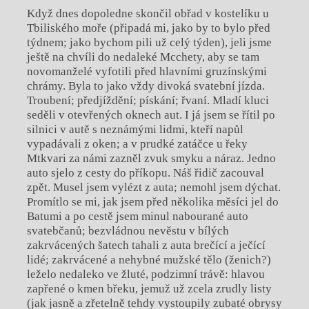
Když dnes dopoledne skončil obřad v kostelíku u
Tbiliského moře (připadá mi, jako by to bylo před
týdnem; jako bychom pili už celý týden), jeli jsme
ještě na chvíli do nedaleké Mcchety, aby se tam
novomanželé vyfotili před hlavními gruzínskými
chrámy. Byla to jako vždy divoká svatební jízda.
Troubení; předjíždění; pískání; řvaní. Mladí kluci
seděli v otevřených oknech aut. I já jsem se řítil po
silnici v autě s neznámými lidmi, kteří napůl
vypadávali z oken; a v prudké zatáčce u řeky
Mtkvari za námi zazněl zvuk smyku a náraz. Jedno
auto sjelo z cesty do příkopu. Náš řidič zacouval
zpět. Musel jsem vylézt z auta; nemohl jsem dýchat.
Promítlo se mi, jak jsem před několika měsíci jel do
Batumi a po cestě jsem minul nabourané auto
svatebčanů; bezvládnou nevěstu v bílých
zakrvácených šatech tahali z auta brečící a ječící
lidé; zakrvácené a nehybné mužské tělo (ženich?)
leželo nedaleko ve žluté, podzimní trávě: hlavou
zapřené o kmen břeku, jemuž už zcela zrudly listy
(jak jasně a zřetelně tehdy vystoupily zubaté obrysy