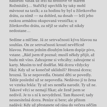
nadlesní Vašák už leží na hřbitově ve Starém
Rožmitále)… Stařičký uprchlík by taky mohl
mávnout na taxík; a za hodinu by byl u žiletkového
drátu, za nímž — na dohled, na dosah — leží jeho
ruskou armádou okupovaná vesnička; u
žiletkového drátu, za nějž se stařec už nikdy
nedostane…
Sedíme a mlčíme. Já ze setrvačnosti kývu hlavou na
souhlas. On ze setrvačnosti kroutí nevěřícně
hlavou. Potom jedním dlouhým lokem dopije pivo,
vstane. „Rád jsem tě poznal; musíš někdy přijít, až
budu mít víno. Zahrajeme si vrhcáby; zahrajeme si
karty. Musím to teď dodělat. Má dcera vždycky
říká: Kdy už se konečně uklidníš? Hrozná dcera;
hrozná. Ta se nepovedla. Ostatní děti se povedly.
Tahle poslední už se nepovedla. Nedávno jí to žena
ve vzteku řekla: Ty už ses neměla narodit. Ty už ne.
Takové věci se nemají říkat; ale ženě jsem se
nedivil. Je to s ní k nevydržení. Tam Rusové; tady
nesnesitelná dcera. Peníze si bere; ale přitom
nadává: Kdy už přestanete od rána do večera něčím