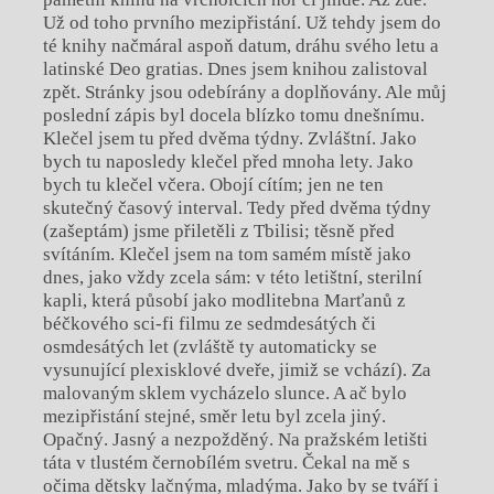
Už od toho prvního mezipřistání. Už tehdy jsem do
té knihy načmáral aspoň datum, dráhu svého letu a
latinské Deo gratias. Dnes jsem knihou zalistoval
zpět. Stránky jsou odebírány a doplňovány. Ale můj
poslední zápis byl docela blízko tomu dnešnímu.
Klečel jsem tu před dvěma týdny. Zvláštní. Jako
bych tu naposledy klečel před mnoha lety. Jako
bych tu klečel včera. Obojí cítím; jen ne ten
skutečný časový interval. Tedy před dvěma týdny
(zašeptám) jsme přiletěli z Tbilisi; těsně před
svítáním. Klečel jsem na tom samém místě jako
dnes, jako vždy zcela sám: v této letištní, sterilní
kapli, která působí jako modlitebna Marťanů z
béčkového sci-fi filmu ze sedmdesátých či
osmdesátých let (zvláště ty automaticky se
vysunující plexisklové dveře, jimiž se vchází). Za
malovaným sklem vycházelo slunce. A ač bylo
mezipřistání stejné, směr letu byl zcela jiný.
Opačný. Jasný a nezpožděný. Na pražském letišti
táta v tlustém černobílém svetru. Čekal na mě s
očima dětsky lačnýma, mladýma. Jako by se tváří i