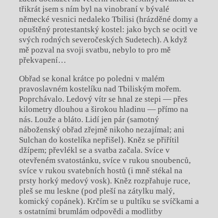
třikrát jsem s ním byl na vinobraní v bývalé
německé vesnici nedaleko Tbilisi (hrázděné domy a
opuštěný protestantský kostel: jako bych se ocitl ve
svých rodných severočeských Sudetech). A když
mě pozval na svoji svatbu, nebylo to pro mě
překvapení…
Obřad se konal krátce po poledni v malém
pravoslavném kostelíku nad Tbiliským mořem.
Poprchávalo. Ledový vítr se hnal ze stepi — přes
kilometry dlouhou a širokou hladinu — přímo na
nás. Louže a bláto. Lidí jen pár (samotný
náboženský obřad zřejmě nikoho nezajímal; ani
Sulchan do kostelíka nepřišel). Kněz se přiřítil
džípem; převlékl se a svatba začala. Svíce v
otevřeném svatostánku, svíce v rukou snoubenců,
svíce v rukou svatebních hostů (i mně stékal na
prsty horký medový vosk). Kněz rozpřahuje ruce,
pleš se mu leskne (pod pleší na zátylku malý,
komický copánek). Krčím se u pultíku se svíčkami a
s ostatními brumlám odpovědi a modlitby