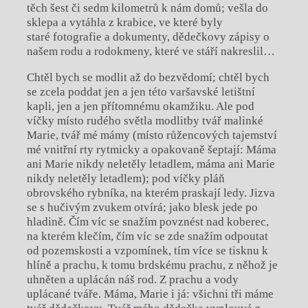
těch šest či sedm kilometrů k nám domů; vešla do
sklepa a vytáhla z krabice, ve které byly
staré fotografie a dokumenty, dědečkovy zápisy o
našem rodu a rodokmeny, které ve stáří nakreslil…
Chtěl bych se modlit až do bezvědomí; chtěl bych
se zcela poddat jen a jen této varšavské letištní
kapli, jen a jen přítomnému okamžiku. Ale pod
víčky místo rudého světla modlitby tvář malinké
Marie, tvář mé mámy (místo růžencových tajemství
mé vnitřní rty rytmicky a opakovaně šeptají: Máma
ani Marie nikdy neletěly letadlem, máma ani Marie
nikdy neletěly letadlem); pod víčky pláň
obrovského rybníka, na kterém praskají ledy. Jizva
se s hučivým zvukem otvírá; jako blesk jede po
hladině. Čím víc se snažím povznést nad koberec,
na kterém klečím, čím víc se zde snažím odpoutat
od pozemskosti a vzpomínek, tím více se tisknu k
hlíně a prachu, k tomu brdskému prachu, z něhož je
uhněten a uplácán náš rod. Z prachu a vody
uplácané tváře. Máma, Marie i já: všichni tři máme