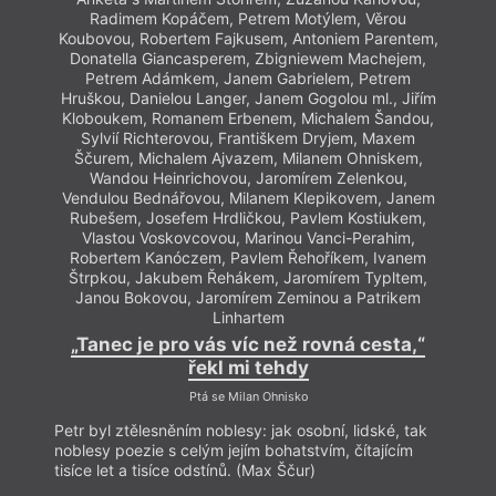
Radimem Kopáčem, Petrem Motýlem, Věrou
Koubovou, Robertem Fajkusem, Antoniem Parentem,
Donatella Giancasperem, Zbigniewem Machejem,
Petrem Adámkem, Janem Gabrielem, Petrem
Hruškou, Danielou Langer, Janem Gogolou ml., Jiřím
Kloboukem, Romanem Erbenem, Michalem Šandou,
Sylvií Richterovou, Františkem Dryjem, Maxem
Ščurem, Michalem Ajvazem, Milanem Ohniskem,
Wandou Heinrichovou, Jaromírem Zelenkou,
Vendulou Bednářovou, Milanem Klepikovem, Janem
Rubešem, Josefem Hrdličkou, Pavlem Kostiukem,
Vlastou Voskovcovou, Marinou Vanci-Perahim,
Robertem Kanóczem, Pavlem Řehoříkem, Ivanem
Štrpkou, Jakubem Řehákem, Jaromírem Typltem,
Janou Bokovou, Jaromírem Zeminou a Patrikem
Linhartem
„Tanec je pro vás víc než rovná cesta,“
řekl mi tehdy
Ptá se Milan Ohnisko
Petr byl ztělesněním noblesy: jak osobní, lidské, tak
noblesy poezie s celým jejím bohatstvím, čítajícím
tisíce let a tisíce odstínů. (Max Ščur)