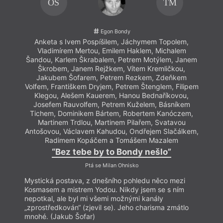
OS
TM
Egon Bondy
Anketa s Ivem Pospíšilem, Jáchymem Topolem,
Vladimírem Mertou, Emilem Haklem, Michalem
Šandou, Karlem Škrabalem, Petrem Motýlem, Janem
Škrobem, Janem Rejžkem, Vítem Kremličkou,
Jakubem Šofarem, Petrem Rezkem, Zdeňkem
Volfem, Františkem Dryjem, Petrem Štenglem, Filipem
Klegou, Alešem Kauerem, Hanou Bednaříkovou,
Josefem Rauvolfem, Petrem Kuželem, Básníkem
Tichem, Dominikem Bártem, Robertem Kanóczem,
Martinem Trdlou, Martinem Pilařem, Svatavou
Antošovou, Václavem Kahudou, Ondřejem Slačálkem,
Radimem Kopáčem a Tomášem Mazalem
“Bez tebe by to Bondy nešlo”
Ptá se Milan Ohnisko
Mystická postava, z dnešního pohledu něco mezi
Kosmasem a mistrem Yodou. Nikdy jsem se s ním
nepotkal, ale byl mi všemi možnými kanály
„zprostředkován“ (zjevil se). Jeho charisma zmátlo
mnohé. (Jakub Šofar)