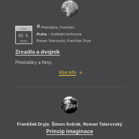
Přednáška, Promítání
= 2018 =
Praha
– Ústřední knihovna
30. 5.
Roman Telerovský
,
František Dryje
19:00
Zrcadlo a dvojník
Přednášky a filmy.
Více info
František Dryje
,
Šimon Svěrák
,
Roman Telerovský
Princip imaginace