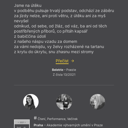
Jsme na útěku
v podběhu pulsuje trvalý podstav, odchází ze záběru
za jízdy nelze, ani proti větru, z útěku ani za myš
nevyšel
odnikud, od sebe, od žláz, od váz, ba ani od těch
postříbřených příborů, co přitáh kapsář
z babiččina údolí
z našeho náspu vzadu za domem
za vámi nedojdu, vy želvy rozházené na tartanu
z krytu do úkrytu, snu zhasnu mezi stromy
Přečíst
Beletrie
– Poezie
Z čísla 13/2021
Čtení, Performance, Večírek
= 2021 =
Praha
– Akademie výtvarných umění v Praze