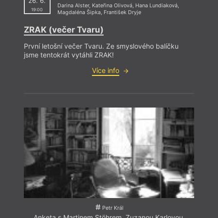
26. 6.
Darina Alster
,
Kateřina Olivová
,
Hana Lundiaková
,
19:00
Magdaléna Šipka
,
František Dryje
ZRAK (večer Tvaru)
První letošní večer Tvaru. Ze smyslového balíčku
jsme tentokrát vytáhli ZRAK!
Více info
Petr Král
Anketa s Martinem Stöhrem, Zuzanou Karlovou,