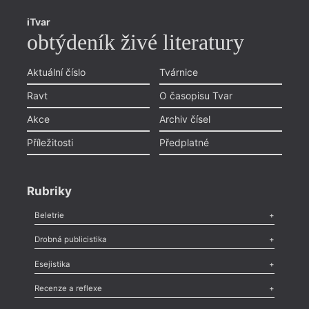
iTvar
obtýdeník živé literatury
Aktuální číslo
Tvárnice
Ravt
O časopisu Tvar
Akce
Archiv čísel
Příležitosti
Předplatné
Rubriky
Beletrie
Poezie
,
Próza
,
Dokumenty
,
Drama
,
Celá rubrika
Drobná publicistika
Odlesk
,
Zasláno
,
Nezařazené
,
Novinky v Tvaru
,
Slovo
,
Výročí
,
Esejistika
Nekrolog
,
Glosa
,
Sloupek
,
Pozvánka
,
Literární soutěž
,
Komentář
,
Celá rubrika
Esej
,
Pádlo
,
Úvaha
,
Texty
,
Studie
,
Celá rubrika
Recenze a reflexe