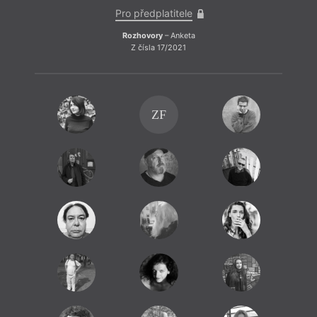
Pro předplatitele
Rozhovory
– Anketa
Z čísla 17/2021
ZF