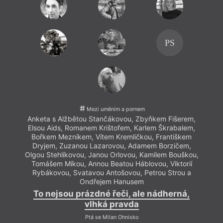
PS
Mezi uměním a pornem
Anketa s Alžbětou Stančákovou, Zbyňkem Fišerem,
Elsou Aids, Romanem Krištofem, Karlem Škrabalem,
Bořkem Mezníkem, Vítem Kremličkou, Františkem
Dryjem, Zuzanou Lazarovou, Adamem Borzičem,
Olgou Stehlíkovou, Janou Orlovou, Kamilem Bouškou,
Tomášem Míkou, Annou Beatou Háblovou, Viktorií
Rybákovou, Svatavou Antošovou, Petrou Strou a
Ondřejem Hanusem
To nejsou prázdné řeči, ale nádherná,
vlhká pravda
Ptá se Milan Ohnisko