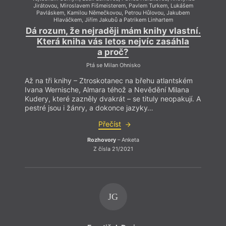
Jirátovou, Miroslavem Fišmeisterem, Pavlem Turkem, Lukášem
Pavláskem, Kamilou Němečkovou, Petrou Hůlovou, Jakubem
Hlaváčkem, Jiřím Jakubů a Patrikem Linhartem
Dá rozum, že nejraději mám knihy vlastní.
Která kniha vás letos nejvíc zasáhla
a proč?
Ptá se Milan Ohnisko
Až na tři knihy – Ztroskotanec na břehu atlantském
Ivana Wernische, Almara téhož a Nevědění Milana
Kudery, které zazněly dvakrát – se tituly neopakují. A
pestré jsou i žánry, a dokonce jazyky…
Přečíst
Rozhovory
– Anketa
Z čísla 21/2021
JG