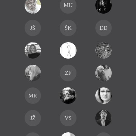
MU
JŠ
ŠK
DD
ZF
MR
JŽ
VS