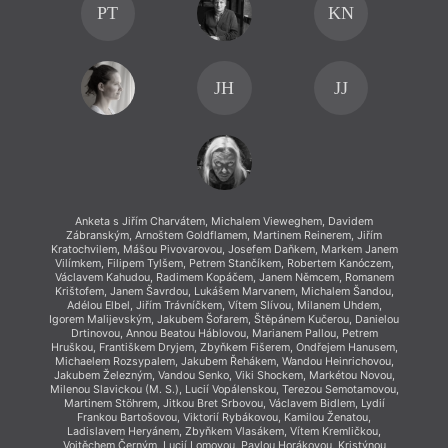
PT
KN
JH
JJ
Anketa s Jiřím Charvátem, Michalem Vieweghem, Davidem
Zábranským, Arnoštem Goldflamem, Martinem Reinerem, Jiřím
Kratochvilem, Mášou Pivovarovou, Josefem Daňkem, Markem Janem
Vilímkem, Filipem Tylšem, Petrem Stančíkem, Robertem Kanóczem,
Václavem Kahudou, Radimem Kopáčem, Janem Němcem, Romanem
Krištofem, Janem Šavrdou, Lukášem Marvanem, Michalem Šandou,
Adélou Elbel, Jiřím Trávníčkem, Vítem Slívou, Milanem Uhdem,
Igorem Malijevským, Jakubem Šofarem, Štěpánem Kučerou, Danielou
Drtinovou, Annou Beatou Háblovou, Marianem Pallou, Petrem
Hruškou, Františkem Dryjem, Zbyňkem Fišerem, Ondřejem Hanusem,
Michaelem Rozsypalem, Jakubem Řehákem, Wandou Heinrichovou,
Jakubem Železným, Vandou Senko, Viki Shockem, Markétou Novou,
Milenou Slavickou (M. S.), Lucií Vopálenskou, Terezou Semotamovou,
Martinem Stöhrem, Jitkou Bret Srbovou, Václavem Bidlem, Lydií
Frankou Bartošovou, Viktorií Rybákovou, Kamilou Ženatou,
Ladislavem Heryánem, Zbyňkem Vlasákem, Vítem Kremličkou,
Vojtěchem Černým, Lucií Lomovou, Pavlou Horákovou, Kristýnou