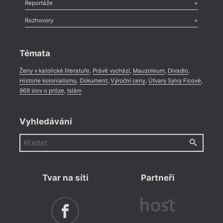
Recenze
,
Dvakrát
,
Horké párky
,
969 slov o próze
,
Reportáže
Méně slov o próze
,
Celá rubrika
Literární zítřky
,
Reportáž
,
Literární život
,
Divadlo
,
Kritický ohlas
,
Rozhovory
Celá rubrika
Rozhovor
,
Anketa
,
Celá rubrika
Témata
Ženy v katolické literatuře
,
Právě vychází
,
Mauzoleum
,
Divadlo
,
Historie kolonialismu
,
Dokument
,
Výroční ceny
,
Útvary Sylvy Ficové
,
969 slov o próze
,
Islám
Vyhledávání
Tvar na síti
Partneři