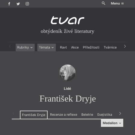
Menu
obtýdeník živé literatury
Rubriky
Témata
Ravt
Akce
Příležitosti
Tvárnice
Archiv
Beletrie
Ženy v katolické literatuře
Drobná publicistika
Právě vychází
Esejistika
Mauzoleum
Recenze a reflexe
Divadlo
Reportáže
Historie kolonialismu
Rozhovory
Dokument
Lidé
Výroční ceny
František Dryje
Recenze a reflexe
Beletrie
Esejistika
Rozhovory
František Dryje
Medailon
Medailon
(1951, Praha) básník, esejista. Od roku 1979 člen
(1951