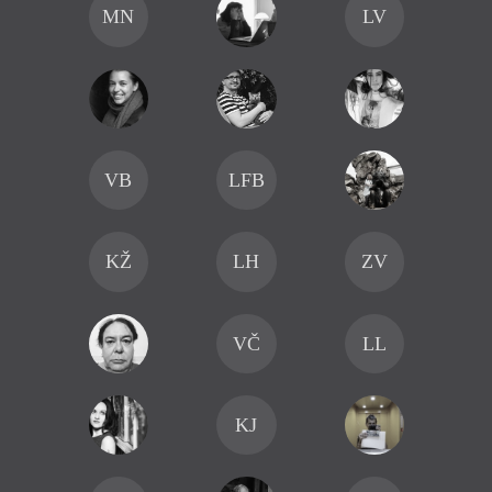
MN
LV
VB
LFB
KŽ
LH
ZV
VČ
LL
KJ