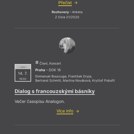
Přečíst
Rozhovory
– Anketa
Z čísla 21/2020
Čtení, Koncert
= 2020 =
Praha
– DOK 16
14. 7.
Emmanuel Boussuge
,
František Dryje
,
19:00
Bertrand Schmitt
,
Martina Nováková
,
Kryštof Pobořil
Dialog s francouzskými básníky
Večer časopisu Analogon.
Více info