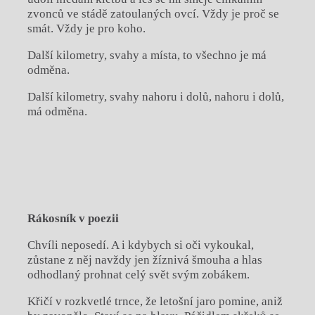
zvonců ve stádě zatoulaných ovcí. Vždy je proč se
smát. Vždy je pro koho.
Další kilometry, svahy a místa, to všechno je má
odměna.
Další kilometry, svahy nahoru i dolů, nahoru i dolů,
má odměna.
Rákosník v poezii
Chvíli neposedí. A i kdybych si oči vykoukal,
zůstane z něj navždy jen žíznivá šmouha a hlas
odhodlaný prohnat celý svět svým zobákem.
Křičí v rozkvetlé trnce, že letošní jaro pomine, aniž