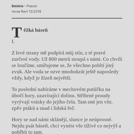
Beletrie
– Poezie
revue Ravt 12/2018
T
ěžká báseň
I.
Z levé strany mě podpírá můj stín, z té pravé
zurčení vody. Už 800 metrů stoupá s námi. Co chvíli
se loučíme, smiřujeme se, že všechno pohltí jiný
zvuk. Ale voda se ozve mnohokrát ještě naposledy
vždy, když je žízeň největší.
Tu poslední nabíráme v mechovém potůčku na
úbočí hory, uzavírající dolinu. Stříbrné proudy
vyrývají vrásky do jejího čela. Tam smí jen vítr,
zpěv ptáků a snad i lidská řeč.
Hory se nad námi sklánějí, slunce je neúprosné.
Nejdu psát báseň, chci vynést vše tíživé co nejvýš a
pohřbít to tam.