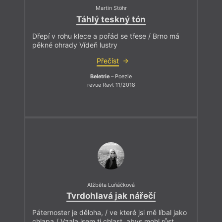
Martin Stöhr
Táhlý teskný tón
Dřepí v rohu klece a pořád se třese / Brno má
pěkné ohrady Vídeň lustry
Přečíst
Beletrie
– Poezie
revue Ravt 11/2018
Alžběta Luňáčková
Tvrdohlavá jak nářečí
Páternoster je děloha, / ve které jsi mě líbal jako
chlapa / Vzala jsem ti chlast, abys mohl růst