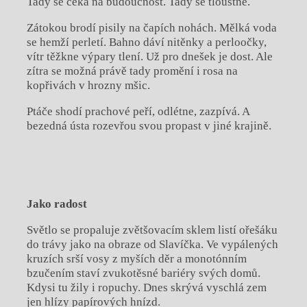
Tady se čeká na budoucnost. Tady se tloustne.
Zátokou brodí pisily na čapích nohách. Mělká voda
se hemží perletí. Bahno dáví nitěnky a perloočky,
vítr těžkne výpary tlení. Už pro dnešek je dost. Ale
zítra se možná právě tady promění i rosa na
kopřivách v hrozny mšic.
Ptáče shodí prachové peří, odlétne, zazpívá. A
bezedná ústa rozevřou svou propast v jiné krajině.
Jako radost
Světlo se propaluje zvětšovacím sklem listí ořešáku
do trávy jako na obraze od Slavíčka. Ve vypálených
kruzích srší vosy z myších děr a monotónním
bzučením staví zvukotěsné bariéry svých domů.
Kdysi tu žily i ropuchy. Dnes skrývá vyschlá zem
jen hlízy papírových hnízd.