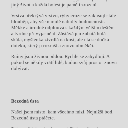
jiný život a každá bolest je pamětí zrození.
Vrstva překrývá vrstvu, rýhy eroze se zakusují stále
hlouběji, aby vše minulé nabídly budoucnosti.
Měkké a úrodné odplouvá s každým větším deštěm
a tvrdne při vyjasnění. Zůstává jen zubatá holá
skála, myšlenka ztvrdlá na kost, ale i ta se dočká
doteku, který ji rozruší a znovu obměkčí.
Ruiny jsou živnou půdou. Rychle se zabydlují. A
pokud se někdy vrátí lidé, budou svůj prostor znovu
dobývat.
Bezedná ústa
Našel jsem místo, kam všechno mizí. Nejnižší bod.
Bezedná ústa ptáčete.