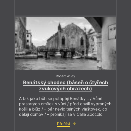
Robert Wudy
Benátský chodec (báseň o čtyřech
zvukových obrazech)
A tak jako bůh se potápějí Benátky… / Vůně
prastarých omítek s vůní / před chvílí vypraných
košil a blůz / – pár neviditelných vlaštovek, co
dělají domov / – pronikají se v Calle Zoccolo.
Přečíst