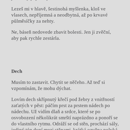
Lezeš mi v hlavě, šestinohá myšlenka, kloš ve
vlasech, nepříjemná a neodbytná, až po krvavé
půlměsíčky za nehty.
Ne, báseň nedovede zbavit bolesti. Jen ji zvěční,
aby pak rychle zestárla.
Dech
Musím to zastavit. Chytit se něčeho. Až teď si
vzpomínám, že mohu dýchat.
Lovím dech skřípnutý křečí pod žebry z vnitřností
zaťatých v pěst: páčím prst za prstem nádech po
nádechu. Už vidím dlaň a srdce, které se po
osvobození několikrát smrští naprázdno a ponoří se
do vlastního rytmu. Odráží se od stěn, prochází sály,
jediný tón duní mezi stěnami, krátká ozvěna polyká