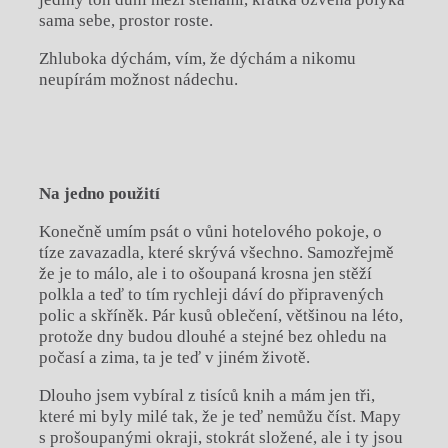
sama sebe, prostor roste.
Zhluboka dýchám, vím, že dýchám a nikomu
neupírám možnost nádechu.
Na jedno použití
Konečně umím psát o vůni hotelového pokoje, o
tíze zavazadla, které skrývá všechno. Samozřejmě
že je to málo, ale i to ošoupaná krosna jen stěží
polkla a teď to tím rychleji dáví do připravených
polic a skříněk. Pár kusů oblečení, většinou na léto,
protože dny budou dlouhé a stejné bez ohledu na
počasí a zima, ta je teď v jiném životě.
Dlouho jsem vybíral z tisíců knih a mám jen tři,
které mi byly milé tak, že je teď nemůžu číst. Mapy
s prošoupanými okraji, stokrát složené, ale i ty jsou