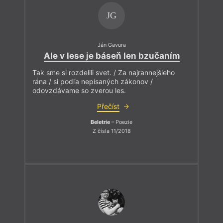
JG
Ján Gavura
Ale v lese je báseň len bzučaním
Tak sme si rozdelili svet. / Za najrannejšieho
rána / si podľa nepísaných zákonov /
odovzdávame so zverou les.
Přečíst
Beletrie
– Poezie
Z čísla 11/2018