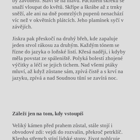
by zavonělo. Staví se na hlavu. Páčidlem skřeků se
snaží vloupat do květů. Skřípe a škrábe až z trnky
sněží, ale ani na dně pomrzlých pupenů nenachází
víc než v okvětních plátcích. Jeho plamínek syčí v
závějích.
Jiskra pak přeskočí na druhý břeh, kde zapaluje
jeden stvol rákosu za druhým. Každým tónem se
řízne do jazyka o loňské listí. Křesá naději, i kdyby
měla povstat ze spáleniště. Polyká bolestí zhojené
výčitky a léčí se jejich tichem. Nad všemi ptáky
mluví, až když zůstane sám, zpívá čistě a s krví na
jazyku, zpívá a nad Soudnou tůní se zavírá noc.
Záleží jen na tom, kdy vstoupíš
Veliký kámen před prahem zůstal, stále stojí i
obvodové zdi: vejdi do rozvalin, překroč petrklíč.
Klenba střemch stíní lidské stopy, život pohlcuje