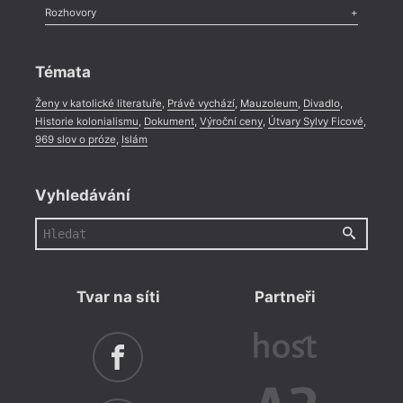
Literární zítřky
,
Reportáž
,
Literární život
,
Divadlo
,
Kritický ohlas
,
Rozhovory
Celá rubrika
Rozhovor
,
Anketa
,
Celá rubrika
Témata
Ženy v katolické literatuře
,
Právě vychází
,
Mauzoleum
,
Divadlo
,
Historie kolonialismu
,
Dokument
,
Výroční ceny
,
Útvary Sylvy Ficové
,
969 slov o próze
,
Islám
Vyhledávání
Tvar na síti
Partneři