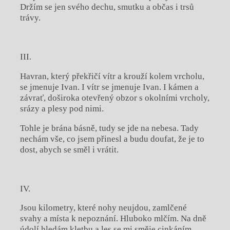
Držím se jen svého dechu, smutku a občas i trsů
trávy.
III.
Havran, který překřičí vítr a krouží kolem vrcholu,
se jmenuje Ivan. I vítr se jmenuje Ivan. I kámen a
závrať, doširoka otevřený obzor s okolními vrcholy,
srázy a plesy pod nimi.
Tohle je brána básně, tudy se jde na nebesa. Tady
nechám vše, co jsem přinesl a budu doufat, že je to
dost, abych se směl i vrátit.
IV.
Jsou kilometry, které nohy neujdou, zamlčené
svahy a místa k nepoznání. Hluboko mlčím. Na dně
údolí hledám kletbu a les se mi směje cinkáním