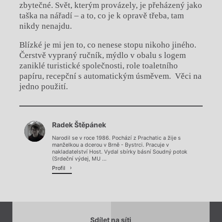
zbytečné. Svět, kterým provázely, je přeházený jako
taška na nářadí – a to, co je k opravě třeba, tam
nikdy nenajdu.
Blízké je mi jen to, co nenese stopu nikoho jiného.
Čerstvě vypraný ručník, mýdlo v obalu s logem
zaniklé turistické společnosti, role toaletního
papíru, recepční s automatickým úsměvem. Věci na
jedno použití.
Chviličku.
Radek Štěpánek
Načítá se.
Narodil se v roce 1986. Pochází z Prachatic a žije s
manželkou a dcerou v Brně - Bystrci. Pracuje v
nakladatelství Host. Vydal sbírky básní Soudný potok
(Srdeční výdej, MU ...
Profil
Sdílet na síti