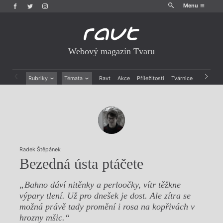
Menu
Webový magazín Tvaru
Rubriky
Témata
Ravt
Akce
Příležitosti
Tvárnice
Archiv
Beletrie
Ženy v katolické literatuře
Drobná publicistika
Právě vychází
Esejistika
Mauzoleum
Recenze a reflexe
Divadlo
Reportáže
Historie kolonialismu
Rozhovory
Dokument
Radek Štěpánek
Výroční ceny
Bezedná ústa ptáčete
„Bahno dáví nitěnky a perloočky, vítr těžkne
výpary tlení. Už pro dnešek je dost. Ale zítra se
možná právě tady promění i rosa na kopřivách v
hrozny mšic.“