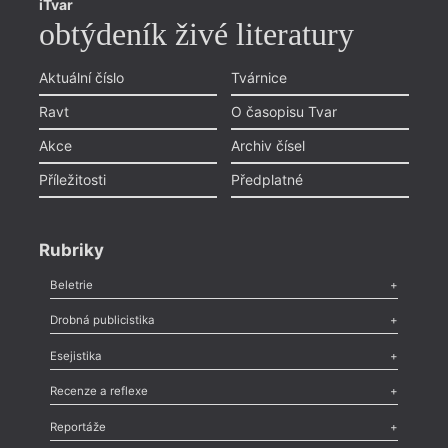
iTvar
obtýdeník živé literatury
Aktuální číslo
Tvárnice
Ravt
O časopisu Tvar
Akce
Archiv čísel
Příležitosti
Předplatné
Rubriky
Beletrie
Poezie
,
Próza
,
Dokumenty
,
Drama
,
Celá rubrika
Drobná publicistika
Odlesk
,
Zasláno
,
Nezařazené
,
Novinky v Tvaru
,
Slovo
,
Výročí
,
Esejistika
Nekrolog
,
Glosa
,
Sloupek
,
Pozvánka
,
Literární soutěž
,
Komentář
,
Celá rubrika
Esej
,
Pádlo
,
Úvaha
,
Texty
,
Studie
,
Celá rubrika
Recenze a reflexe
Recenze
,
Dvakrát
,
Horké párky
,
969 slov o próze
,
Reportáže
Méně slov o próze
,
Celá rubrika