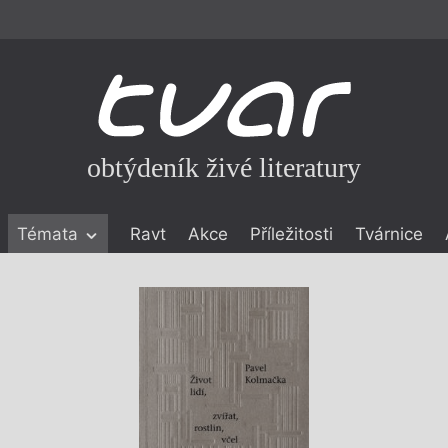
obtýdeník živé literatury
Témata
Ravt
Akce
Příležitosti
Tvárnice
ické literatuře
icistika
zí
eflexe
onialismu