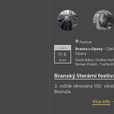
Festival
Branka u Opavy
– Zákl
= 2017 =
Opavy
17. 6.
David Bátor
,
Ondřej Hlo
16:00
Roman Polách
,
Yvetta El
Branský literární festiv
3. ročník věnovaný 150. výroč
Bezruče.
Více info