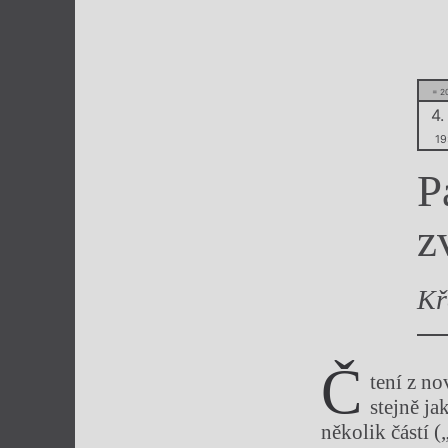
Výroční cen
= 2
4.
19
P
z
Kř
Č
tení z no
stejně j
několik částí (