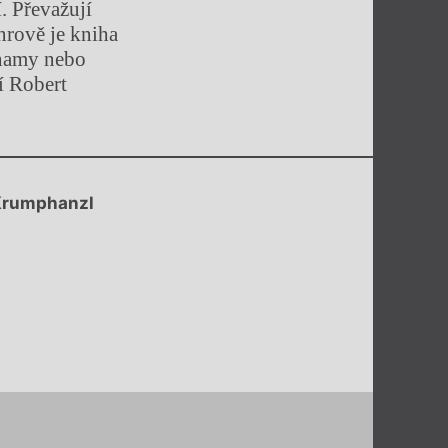
. Převažují
ánrově je kniha
áznamy nebo
í Robert
Krumphanzl