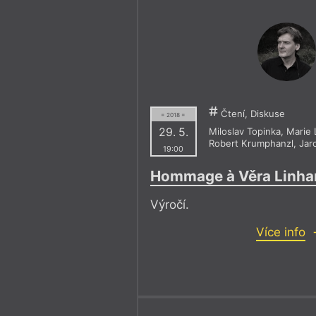
Čtení, Diskuse
= 2018 =
29. 5.
Miloslav Topinka
,
Marie 
Robert Krumphanzl
,
Jar
19:00
Hommage à Věra Linha
Výročí.
Více info