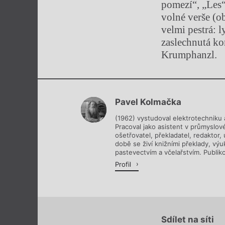
pomezí“, „Les“)
volné verše (ob
velmi pestrá: 
zaslechnutá ko
Krumphanzl.
Pavel Kolmačka
(1962) vystudoval elektrotechniku a
Pracoval jako asistent v průmyslo
ošetřovatel, překladatel, redaktor,
době se živí knižními překlady, výu
pastevectvím a včelařstvím. Publikov
Profil
Sdílet na síti