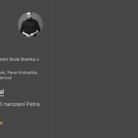
adní škola Branka u
žek
,
Pavel Kolmačka
,
lerová
al
í narození Petra