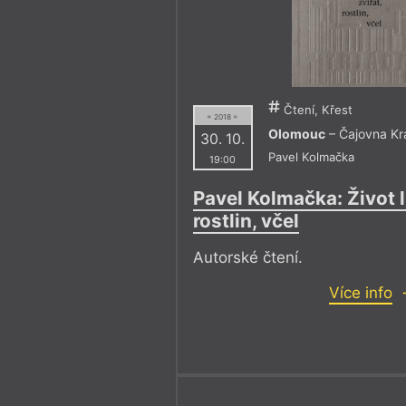
Čtení, Křest
= 2018 =
Olomouc
– Čajovna Kr
30. 10.
Pavel Kolmačka
19:00
Pavel Kolmačka: Život li
rostlin, včel
Autorské čtení.
Více info