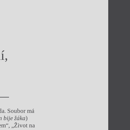
í,
áda. Soubor má
n bije žáka
)
rem“, „Život na