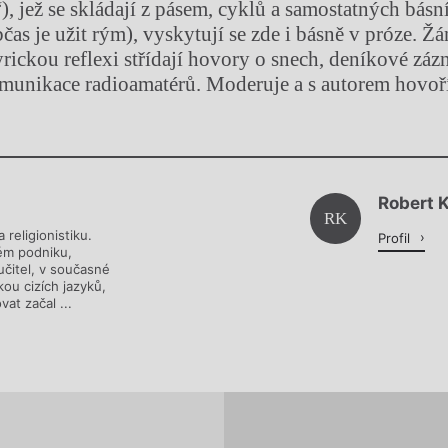
, jež se skládají z pásem, cyklů a samostatných básní
čas je užit rým), vyskytují se zde i básně v próze. Ž
lyrickou reflexi střídají hovory o snech, deníkové z
munikace radioamatérů. Moderuje a s autorem hovoř
Chviličku.
Robert 
Načítá se.
RK
 religionistiku.
Profil
vém podniku,
 učitel, v současné
kou cizích jazyků,
at začal ...