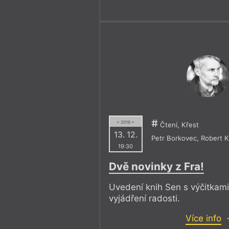
= 2016 =
Čtení, Křest
13. 12.
Petr Borkovec
,
Robert 
19:30
Dvě novinky z Fra!
Uvedení knih Sen s výčitkam
vyjádření radosti.
Více info