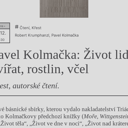
y
018 =
Čtení, Křest
 12.
Robert Krumphanzl
,
Pavel Kolmačka
:30
avel Kolmačka: Život lid
vířat, rostlin, včel
est, autorské čtení.
vé básnické sbírky, kterou vydalo nakladatelství Tri
ako Kolmačkovy předchozí knížky (
Moře
,
Wittgenstei
„Život těla“, „Život ve dne v noci“, „Život nad kráte