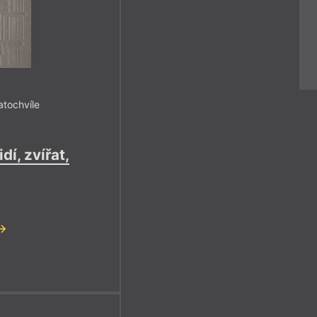
atochvíle
dí, zvířat,