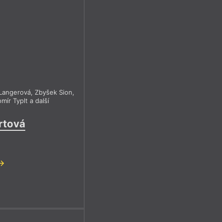
Langerová
,
Zbyšek Sion
,
omír Typlt
a další
rtová