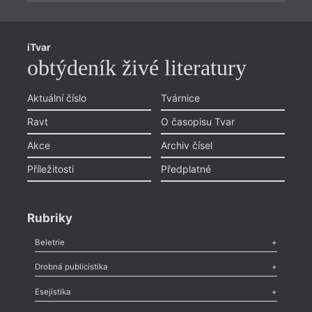
iTvar
obtýdeník živé literatury
Aktuální číslo
Tvárnice
Ravt
O časopisu Tvar
Akce
Archiv čísel
Příležitosti
Předplatné
Rubriky
Beletrie
Poezie
,
Próza
,
Dokumenty
,
Drama
,
Celá rubrika
Drobná publicistika
Odlesk
,
Zasláno
,
Nezařazené
,
Novinky v Tvaru
,
Slovo
,
Výročí
,
Esejistika
Nekrolog
,
Glosa
,
Sloupek
,
Pozvánka
,
Literární soutěž
,
Komentář
,
Celá rubrika