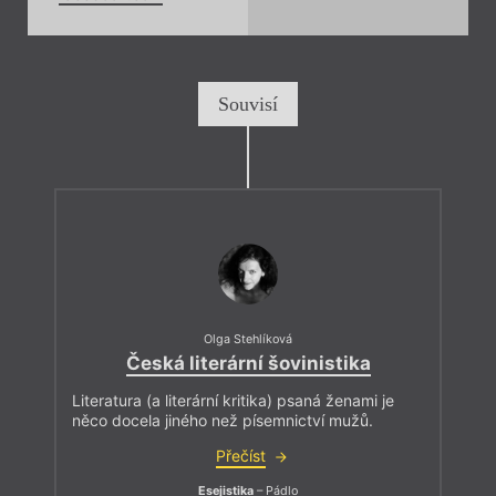
Souvisí
Olga Stehlíková
Česká literární šovinistika
Literatura (a literární kritika) psaná ženami je
něco docela jiného než písemnictví mužů.
Přečíst
Esejistika
– Pádlo