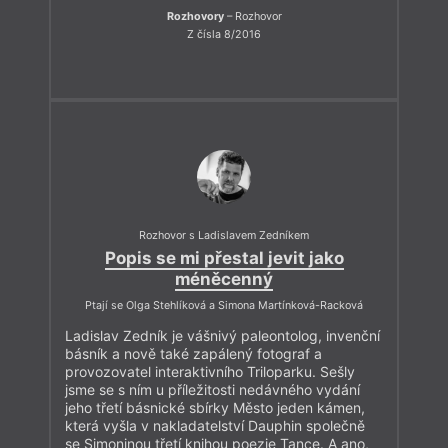
Rozhovory
– Rozhovor
Z čísla 8/2016
Rozhovor s Ladislavem Zedníkem
Popis se mi přestal jevit jako
méněcenný
Ptají se Olga Stehlíková a Simona Martínková-Racková
Ladislav Zedník je vášnivý paleontolog, invenční
básník a nově také zapálený fotograf a
provozovatel interaktivního Triloparku. Sešly
jsme se s ním u příležitosti nedávného vydání
jeho třetí básnické sbírky Město jeden kámen,
která vyšla v nakladatelství Dauphin společně
se Simoninou třetí knihou poezie Tance. A ano,