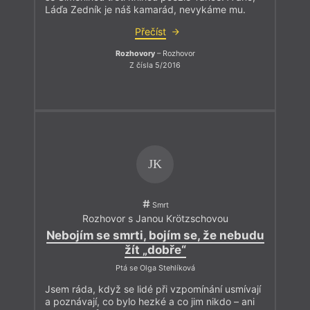
Láďa Zedník je náš kamarád, nevykáme mu.
Přečíst
Rozhovory
– Rozhovor
Z čísla 5/2016
JK
Smrt
Rozhovor s Janou Krötzschovou
Nebojím se smrti, bojím se, že nebudu
žít „dobře“
Ptá se Olga Stehlíková
Jsem ráda, když se lidé při vzpomínání usmívají
a poznávají, co bylo hezké a co jim nikdo – ani