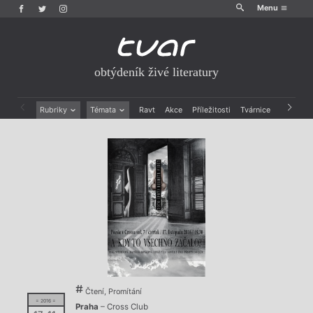
Menu
obtýdeník živé literatury
Rubriky
Témata
Ravt
Akce
Příležitosti
Tvárnice
Archiv
Beletrie
Ženy v katolické literatuře
Drobná publicistika
Právě vychází
Esejistika
Mauzoleum
Recenze a reflexe
Divadlo
Reportáže
Historie kolonialismu
Rozhovory
Dokument
Výroční ceny
Čtení, Promítání
= 2016 =
Praha
– Cross Club