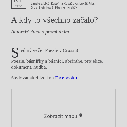
17. 11.
Janele z Liků
,
Kateřina Kováčová
,
Lukáš Fíla
,
19:30
Olga Stehlíková
,
Přemysl Krejčík
A kdy to všechno začalo?
Autorské čtení s promítáním.
S
edmý večer Poesie v Crossu!
Poesie, básnířky a básníci, absinthe, projekce,
dokument, hudba.
Sledovat akci lze i na
Facebooku
.
Zobrazit mapu