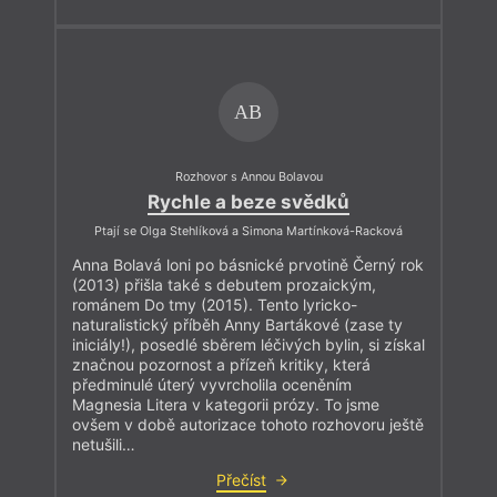
AB
Rozhovor s Annou Bolavou
Rychle a beze svědků
Ptají se Olga Stehlíková a Simona Martínková-Racková
Anna Bolavá loni po básnické prvotině Černý rok
(2013) přišla také s debutem prozaickým,
románem Do tmy (2015). Tento lyricko-
naturalistický příběh Anny Bartákové (zase ty
iniciály!), posedlé sběrem léčivých bylin, si získal
značnou pozornost a přízeň kritiky, která
předminulé úterý vyvrcholila oceněním
Magnesia Litera v kategorii prózy. To jsme
ovšem v době autorizace tohoto rozhovoru ještě
netušili…
Přečíst