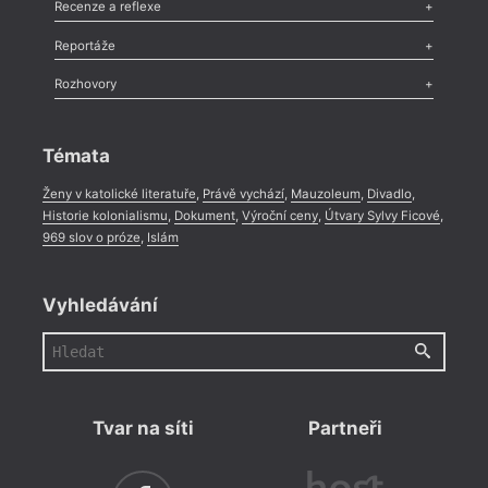
Esej
,
Pádlo
,
Úvaha
,
Texty
,
Studie
,
Celá rubrika
Recenze a reflexe
Recenze
,
Dvakrát
,
Horké párky
,
969 slov o próze
,
Reportáže
Méně slov o próze
,
Celá rubrika
Literární zítřky
,
Reportáž
,
Literární život
,
Divadlo
,
Kritický ohlas
,
Rozhovory
Celá rubrika
Rozhovor
,
Anketa
,
Celá rubrika
Témata
Ženy v katolické literatuře
,
Právě vychází
,
Mauzoleum
,
Divadlo
,
Historie kolonialismu
,
Dokument
,
Výroční ceny
,
Útvary Sylvy Ficové
,
969 slov o próze
,
Islám
Vyhledávání
Tvar na síti
Partneři