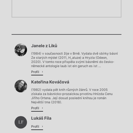
Chviličku.
Chviličku.
Načítá se.
Janele z Liků
Načítá se.
(1984) v současnosti žije v Brně. Vydala dvě sbírky básní
Ze starých mýdel (2011, H_aluze) a Hryzla (Odeon,
2020). V tomto roce přispěla svými básněmi do česko-
německé antologie laub ist ein geruch es ist ...
Profil
Kateřina Kováčová
(1982) vydala pět knih různých žánrů. V roce 2005
získala za básnicko-prozaickou prvotinu Hnízda Cenu
Jiřího Ortena. Její dosud poslední knihou je román
Největší tma (2018).
Profil
Lukáš Fíla
LF
Profil