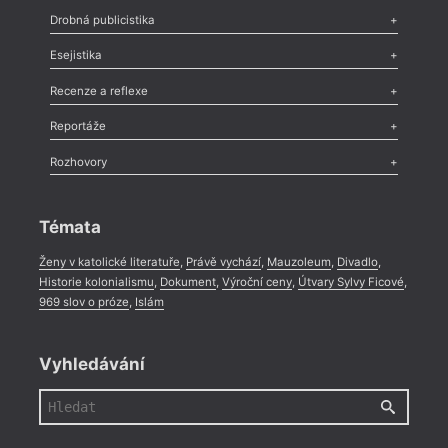
Poezie
,
Próza
,
Dokumenty
,
Drama
,
Celá rubrika
Drobná publicistika
Odlesk
,
Zasláno
,
Nezařazené
,
Novinky v Tvaru
,
Slovo
,
Výročí
,
Esejistika
Nekrolog
,
Glosa
,
Sloupek
,
Pozvánka
,
Literární soutěž
,
Komentář
,
Celá rubrika
Esej
,
Pádlo
,
Úvaha
,
Texty
,
Studie
,
Celá rubrika
Recenze a reflexe
Recenze
,
Dvakrát
,
Horké párky
,
969 slov o próze
,
Reportáže
Méně slov o próze
,
Celá rubrika
Literární zítřky
,
Reportáž
,
Literární život
,
Divadlo
,
Kritický ohlas
,
Rozhovory
Celá rubrika
Rozhovor
,
Anketa
,
Celá rubrika
Témata
Ženy v katolické literatuře
,
Právě vychází
,
Mauzoleum
,
Divadlo
,
Historie kolonialismu
,
Dokument
,
Výroční ceny
,
Útvary Sylvy Ficové
,
969 slov o próze
,
Islám
Vyhledávání