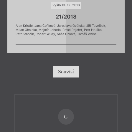
Vyšlo 13. 12. 2018
21/2018
Alen Kristić
,
Jana Čeňková
,
Jaroslava Oválská
,
Jiří Tavníček
,
Milan Ohnisko
,
Mojmír Jahoda
,
Pavel Rejchrt
,
Petr Hruška
,
Petr Stančík
,
Robert Wudy
,
Saša Uhlová
,
Tomáš Weiss
Souvisí
G