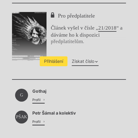
Pro předplatitele
Článek vyšel v čísle „
21/2018
“ a
dáváme ho k dispozici
předplatitelům.
Přihlášení
Získat číslo
Chviličku.
Gothaj
Načítá se.
G
Profil
Petr Šámal a kolektiv
PŠAK
Profil