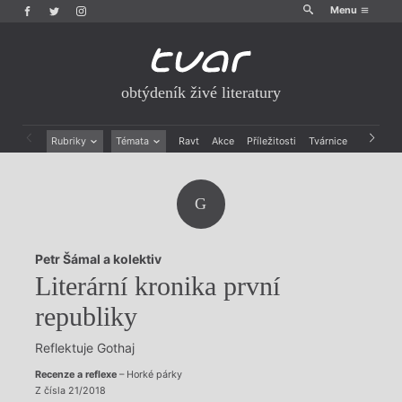
Menu
obtýdeník živé literatury
Rubriky
Témata
Ravt
Akce
Příležitosti
Tvárnice
Archiv
Beletrie
Ženy v katolické literatuře
Drobná publicistika
Právě vychází
G
Esejistika
Mauzoleum
Recenze a reflexe
Divadlo
Reportáže
Historie kolonialismu
Petr Šámal a kolektiv
Rozhovory
Dokument
Literární kronika první
Výroční ceny
republiky
Reflektuje Gothaj
Recenze a reflexe
– Horké párky
Z čísla 21/2018