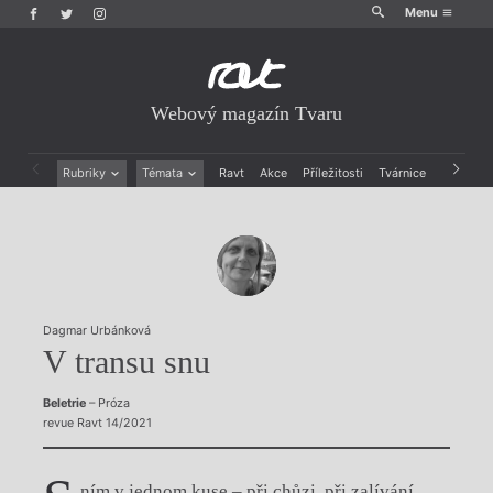
Menu
Webový magazín Tvaru
Rubriky
Témata
Ravt
Akce
Příležitosti
Tvárnice
Archiv
Beletrie
Ženy v katolické literatuře
Drobná publicistika
Právě vychází
Esejistika
Mauzoleum
Recenze a reflexe
Divadlo
Reportáže
Historie kolonialismu
Rozhovory
Dokument
Dagmar Urbánková
Výroční ceny
V transu snu
Beletrie
– Próza
revue Ravt 14/2021
ním v jednom kuse – při chůzi, při zalívání