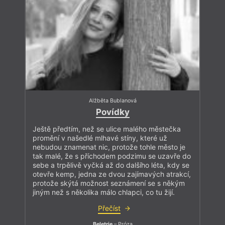
Alžběta Bublanová
Povídky
Ještě předtím, než se ulice malého městečka
promění v našedlé mlhavé stíny, které už
nebudou znamenat nic, protože tohle město je
tak malé, že s příchodem podzimu se uzavře do
sebe a trpělivě vyčká až do dalšího léta, kdy se
otevře kemp, jedna ze dvou zajímavých atrakcí,
protože skýtá možnost seznámení se s někým
jiným než s několika málo chlapci, co tu žijí.
Přečíst
Beletrie
– Próza