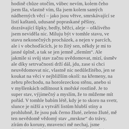
hodině chůze otočím, vůbec nevím, kolem čeho
jsem šla, vlastně vím, šla jsem kolem samých
nádherných věcí – jako jsou větve, smrskávající se
listí kaštanů, udusané popraskané pěšiny,
dozrávající šípky, bedly, běžci, aleje – ošklivého
jsem neviděla nic. Miluju být v tomhle stavu, ve
stavu nekonečných procházek, a nejen v parcích,
ale i v obchoďácích, je to žitý sen, někdy je mi to
jasné úplně, a tak se jen jemně „tlemím“. Ale
jakmile si svůj stav začnu uvědomovat, mizí, úsměv
ale díky setrvačnosti drží dál, jdu, zase si chci
neuvědomovat nic, vlastně nic nedůležitého, jen se
koukat na věci v nejbližším okolí: na křemeny, na
zebru přechodu, na horolezeckou stěnu, anebo si
v myšlenkách odlítnout k mořské rostlině. Je to
super stav, výjimečný a myslím, že to můžeme mít
pořád. V tomhle babím létě, kdy je to skoro na svetr,
slunce je nižší a vytváří listům hlubší stíny a
prohlubně, že jsou pak černo žluté, zeleno žluté, mě
ten nevědomě vědomý stav „mrskne“ do trávy,
zírám do koruny, mravenci mě nechaj, jsme