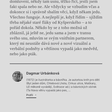
domluvení, někdy tam usnu, těžko říct, jestli jsem
fakt spala nebo ne. Ale vždycky se vzbudím včas a
dokonce si i správně sbalím věci, když někam jedu.
Všechno funguje. A nejlepší je, když řídím – sjíždím
třeba nějaké staré fláky od Kyšperského – a to
pořád dokola. Někdo by se z toho možná už
zbláznil, já ještě ne, jedu sama a jsem v transu
svého snu, mluvím se svým vnitřním partnerem,
který mi neustále dává nové a nové vizuální a
verbální podněty a většinou vypadá jako medvěd,
nebo jako pták.
Chviličku.
Dagmar Urbánková
Načítá se.
(1972) je ilustrátorka a básnířka. Je autorkou knih pro děti
(Byl jeden dům, Chlebová Lhota, Cirkus ulice, Maškary,
Už měkoně vyvádějí, Světozor ad.) a básnických sbírek
(Ta hlava větru vypadá jako pes, ...
Profil