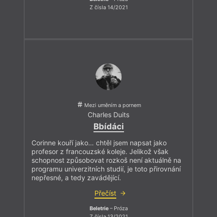
Z čísla 14/2021
Mezi uměním a pornem
Charles Duits
Bbídáci
Corinne kouří jako… chtěl jsem napsat jako
profesor z francouzské koleje. Jelikož však
schopnost způsobovat rozkoš není aktuálně na
programu univerzitních studií, je toto přirovnání
nepřesné, a tedy zavádějící.
Přečíst
Beletrie
– Próza
Z čísla 13/2021