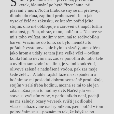
S
kytek, bloumání po bytě, řízení auta, při
plavání v moři. Noční hluboké sny se mi přelévají
dlouho do rána, zaplňují probouzení. Je to jak
vysoké želé na zákusku, ve kterém pořád ještě
stojím, ono mě obklopuje a zároveň už napůl tuším
místnost, peřinu, obraz, okno, poličku… Nechce se
mi z toho vylízat, stojím v tom, má to šedivobílou
barvu. Vracím se do toho, co bylo, nemůžu to
pořádně vystopovat, ale bylo to skvělý, atmosféra
jako hrom a udály se tam jistě velké věci – ovšem
konkrétního nevím nic, zas se ponořím do toho želé
a uvidím tam vodní rostlinu, je velmi konkrétní,
olivově zelená a nadnášená vodou, pak zas moje
šedé želé… A tahle rajská fáze mezi spánkem a
bděním se mi poslední dobrou senzačně prodlužuje,
stojím v želé třeba hodinu, možná se mi to ale jen
zdá, možná jsou to hodiny dvě. Načež jdu ven,
sotva si vyčistím zuby, v parku nikdo není, padají
na mě žaludy, ocasy veverek sviští jak dlouhé
vlasce nahazované nad rybníkem, jsem pořád v tom
polovičním snu – poznám to tak, že když se po