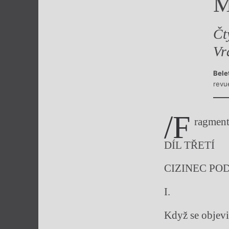
M
Výroční cen
Čt
Vr
Bele
revu
/f
ragment
DÍL TŘETÍ
CIZINEC PO
I.
Když se objevil