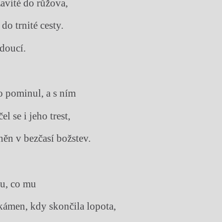
zavité do růžova,
do trnité cesty.
doucí.
 pominul, a s ním
l se i jeho trest,
něn v bezčasí božstev.
mu, co mu
 kámen, kdy skončila lopota,