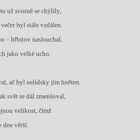
to už svorně se chýlily,
večer byl stále vzdálen.
 – hřbitov naslouchal,
ech jako velké ucho.
al, ač byl nelidsky jím hněten.
ak svět se dál zmenšoval,
ejnou velikost, čímž
e dne větší.