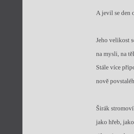
A jevil se den 
Jeho velikost s
na mysli, na t
Stále více při
nově povstalé
Širák stromoví
jako hřeb, jak