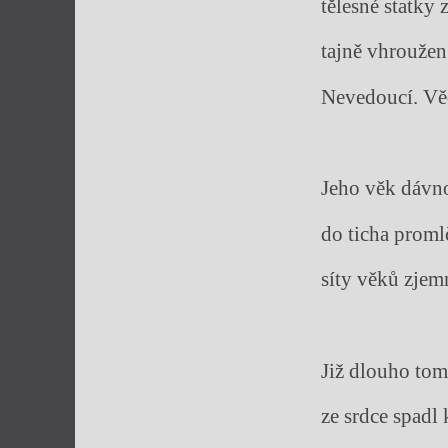
tělesné statky 
tajně vhroužen 
Nevedoucí. Vě
Jeho věk dávno
do ticha promlče
síty věků zjem
Již dlouho to
ze srdce spadl