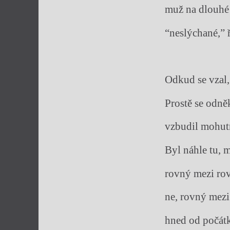
muž na dlouhé
“neslýchané,” 
Odkud se vzal,
Prostě se odně
vzbudil mohut
Byl náhle tu, m
rovný mezi ro
ne, rovný mez
hned od počátk