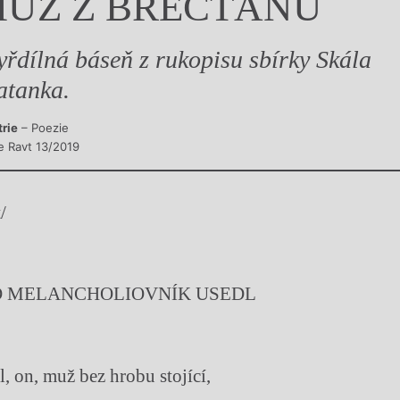
UŽ Z BŘEČŤANU
y
yřdílná báseň z rukopisu sbírky Skála
atanka.
trie
– Poezie
e Ravt 13/2019
/
D MELANCHOLIOVNÍK USEDL
, on, muž bez hrobu stojící,