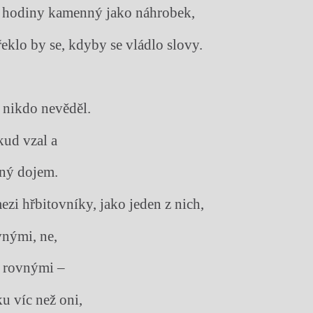
 hodiny kamenný jako náhrobek,
řeklo by se, kdyby se vládlo slovy.
 nikdo nevěděl.
kud vzal a
ný dojem.
ezi hřbitovníky, jako jeden z nich,
vnými, ne,
i rovnými –
u víc než oni,