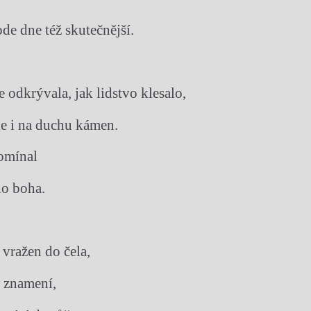
ode dne též skutečnější.
e odkrývala, jak lidstvo klesalo,
ěle i na duchu kámen.
pomínal
ho boha.
 vražen do čela,
o znamení,