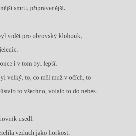
ější smrti, připravenější.
yl vidět pro obrovský klobouk,
jelenic.
nce i v tom byl lepší.
yl velký, to, co měl muž v očích, to
růstalo to všechno, volalo to do nebes.
iovník usedl.
etelila vzduch jako horkost.