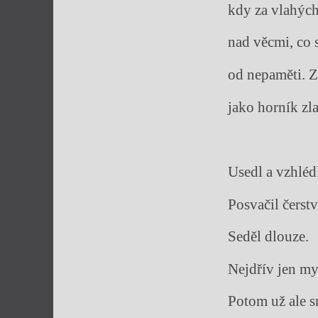
kdy za vlahých
nad věcmi, co s
od nepaměti. Z
jako horník zla
Usedl a vzhléd
Posvačil čerst
Seděl dlouze.
Nejdřív jen my
Potom už ale 