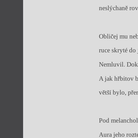
neslýchaně rovn
Obličej mu neb
ruce skryté do 
Nemluvil. Doko
A jak hřbitov b
větší bylo, pře
Pod melanchol
Aura jeho rozt