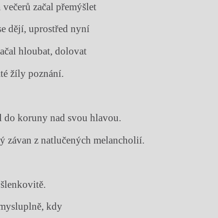
 večerů začal přemýšlet
e dějí, uprostřed nyní
ačal hloubat, dolovat
té žíly poznání.
l do koruny nad svou hlavou.
vý závan z natlučených melancholií.
šlenkovitě.
smysluplně, kdy