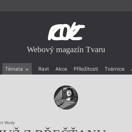
Webový magazín Tvaru
Témata
Ravt
Akce
Příležitosti
Tvárnice
ické literatuře
icistika
zí
eflexe
onialismu
rt Wudy