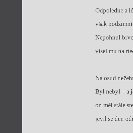
Odpoledne a lé
však podzimní 
Nepohnul brvou
visel mu na rt
Na osud nežehr
Byl nebyl – a j
on měl stále st
jevil se den od