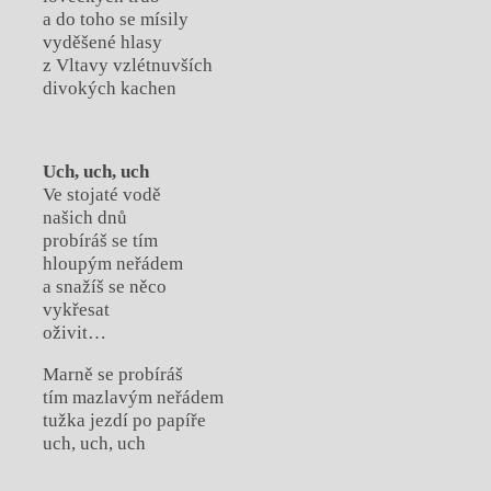
a do toho se mísily
vyděšené hlasy
z Vltavy vzlétnuvších
divokých kachen
Uch, uch, uch
Ve stojaté vodě
našich dnů
probíráš se tím
hloupým neřádem
a snažíš se něco
vykřesat
oživit…
Marně se probíráš
tím mazlavým neřádem
tužka jezdí po papíře
uch, uch, uch