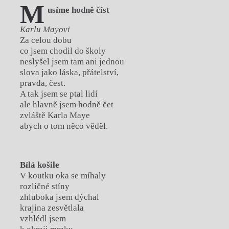
M
usíme hodně číst
Karlu Mayovi
Za celou dobu
co jsem chodil do školy
neslyšel jsem tam ani jednou
slova jako láska, přátelství,
pravda, čest.
A tak jsem se ptal lidí
ale hlavně jsem hodně čet
zvláště Karla Maye
abych o tom něco věděl.
Bílá košile
V koutku oka se míhaly
rozličné stíny
zhluboka jsem dýchal
krajina zesvětlala
vzhlédl jsem