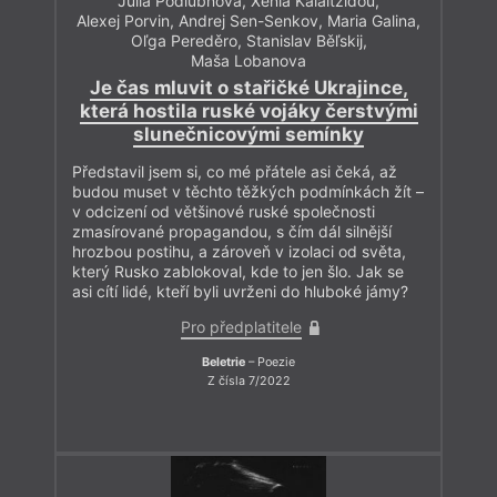
Julia Podlubnova
,
Xenia Kalaitzidou
,
Alexej Porvin
,
Andrej Sen-Senkov
,
Maria Galina
,
Oľga Pereděro
,
Stanislav Běľskij
,
Maša Lobanova
Je čas mluvit o stařičké Ukrajince,
která hostila ruské vojáky čerstvými
slunečnicovými semínky
Představil jsem si, co mé přátele asi čeká, až
budou muset v těchto těžkých podmínkách žít –
v odcizení od většinové ruské společnosti
zmasírované propagandou, s čím dál silnější
hrozbou postihu, a zároveň v izolaci od světa,
který Rusko zablokoval, kde to jen šlo. Jak se
asi cítí lidé, kteří byli uvrženi do hluboké jámy?
Pro předplatitele
Beletrie
– Poezie
Z čísla 7/2022