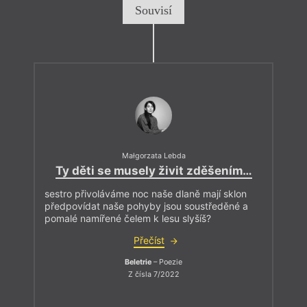
Souvisí
Małgorzata Lebda
Ty děti se musely živit zděšením…
sestro přivoláváme noc naše dlaně mají sklon
předpovídat naše pohyby jsou soustředěné a
pomalé namířené čelem k lesu slyšíš?
Přečíst
Beletrie
– Poezie
Z čísla 7/2022