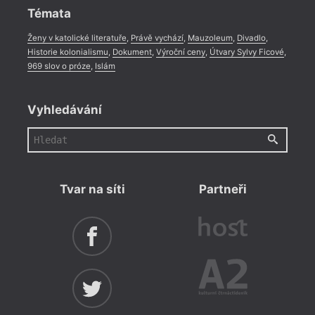
Témata
Ženy v katolické literatuře
,
Právě vychází
,
Mauzoleum
,
Divadlo
,
Historie kolonialismu
,
Dokument
,
Výroční ceny
,
Útvary Sylvy Ficové
,
969 slov o próze
,
Islám
Vyhledávání
Tvar na síti
Partneři