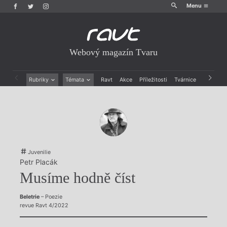
Menu
Webový magazín Tvaru
Rubriky
Témata
Ravt
Akce
Příležitosti
Tvárnice
Archiv
Beletrie
Ženy v katolické literatuře
Drobná publicistika
Právě vychází
Esejistika
Mauzoleum
Recenze a reflexe
Divadlo
Reportáže
Historie kolonialismu
Rozhovory
Dokument
Juvenilie
Výroční ceny
Petr Placák
Musíme hodně číst
Beletrie
– Poezie
revue Ravt 4/2022