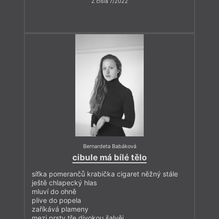
Z čísla 7/2022
Bernardeta Babáková
cibule má bílé tělo
síťka pomerančů krabička cigaret něžný stále
ještě chlapecký hlas
mluví do ohně
plive do popela
zaříkává plameny
mezi prsty tře divokou šalvěj