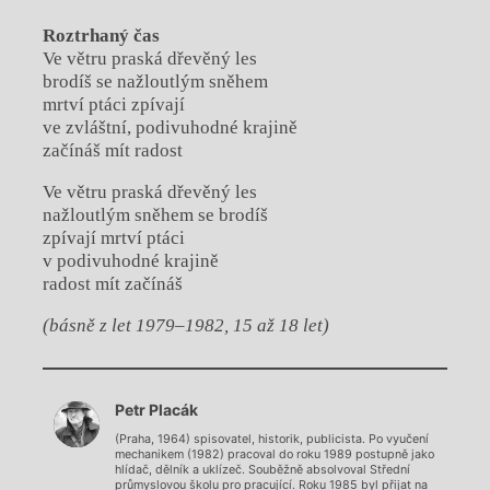
Roztrhaný čas
Ve větru praská dřevěný les
brodíš se nažloutlým sněhem
mrtví ptáci zpívají
ve zvláštní, podivuhodné krajině
začínáš mít radost
Ve větru praská dřevěný les
nažloutlým sněhem se brodíš
zpívají mrtví ptáci
v podivuhodné krajině
radost mít začínáš
(básně z let 1979–1982, 15 až 18 let)
Chviličku.
Petr Placák
Načítá se.
(Praha, 1964) spisovatel, historik, publicista. Po vyučení
mechanikem (1982) pracoval do roku 1989 postupně jako
hlídač, dělník a uklízeč. Souběžně absolvoval Střední
průmyslovou školu pro pracující. Roku 1985 byl přijat na