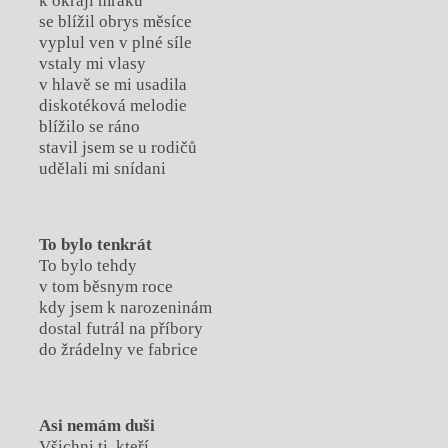
k okraji mraku
se blížil obrys měsíce
vyplul ven v plné síle
vstaly mi vlasy
v hlavě se mi usadila
diskotéková melodie
blížilo se ráno
stavil jsem se u rodičů
udělali mi snídani
To bylo tenkrát
To bylo tehdy
v tom běsnym roce
kdy jsem k narozeninám
dostal futrál na příbory
do žrádelny ve fabrice
Asi nemám duši
Všichni ti, kteří