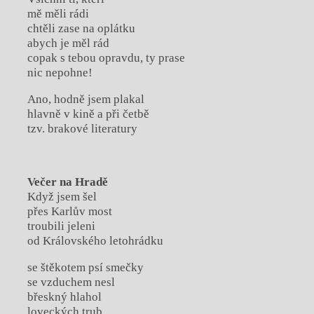
mě měli rádi
chtěli zase na oplátku
abych je měl rád
copak s tebou opravdu, ty prase
nic nepohne!
Ano, hodně jsem plakal
hlavně v kině a při četbě
tzv. brakové literatury
Večer na Hradě
Když jsem šel
přes Karlův most
troubili jeleni
od Královského letohrádku
se štěkotem psí smečky
se vzduchem nesl
břeskný hlahol
loveckých trub